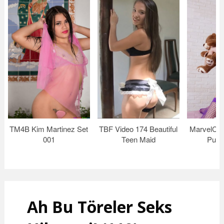
TM4B Kim Martinez Set
TBF Video 174 Beautiful
MarvelCha
001
Teen Maid
Purp
Ah Bu Töreler Seks