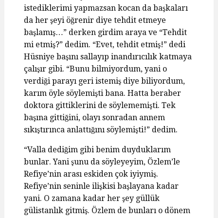
istediklerimi yapmazsan kocan da başkaları
da her şeyi öğrenir diye tehdit etmeye
başlamış…” derken girdim araya ve “Tehdit
mi etmiş?” dedim. “Evet, tehdit etmiş!” dedi
Hüsniye başını sallayıp inandırıcılık katmaya
çalışır gibi. “Bunu bilmiyordum, yani o
verdiği parayı geri istemiş diye biliyordum,
karım öyle söylemişti bana. Hatta beraber
doktora gittiklerini de söylememişti. Tek
başına gittiğini, olayı sonradan annem
sıkıştırınca anlattığını söylemişti!” dedim.
“Valla dediğim gibi benim duyduklarım
bunlar. Yani şunu da söyleyeyim, Özlem’le
Refiye’nin arası eskiden çok iyiymiş.
Refiye’nin seninle ilişkisi başlayana kadar
yani. O zamana kadar her şey güllük
gülistanlık gitmiş. Özlem de bunları o dönem