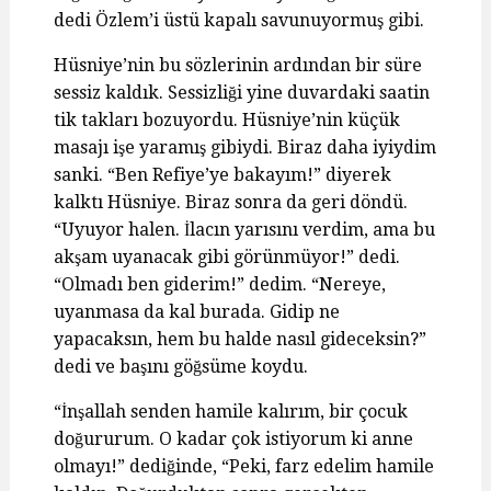
dedi Özlem’i üstü kapalı savunuyormuş gibi.
Hüsniye’nin bu sözlerinin ardından bir süre
sessiz kaldık. Sessizliği yine duvardaki saatin
tik takları bozuyordu. Hüsniye’nin küçük
masajı işe yaramış gibiydi. Biraz daha iyiydim
sanki. “Ben Refiye’ye bakayım!” diyerek
kalktı Hüsniye. Biraz sonra da geri döndü.
“Uyuyor halen. İlacın yarısını verdim, ama bu
akşam uyanacak gibi görünmüyor!” dedi.
“Olmadı ben giderim!” dedim. “Nereye,
uyanmasa da kal burada. Gidip ne
yapacaksın, hem bu halde nasıl gideceksin?”
dedi ve başını göğsüme koydu.
“İnşallah senden hamile kalırım, bir çocuk
doğururum. O kadar çok istiyorum ki anne
olmayı!” dediğinde, “Peki, farz edelim hamile