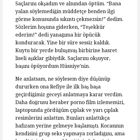
Saçlarını okşadım ve alnından öptüm. “Bana
yalan söylemediğin müddetçe benden ilgi
görme konusunda sıkıntı çekmezsin!” dedim.
Sözlerim hoşuna giderken, “Teşekkür
ederim!” dedi yanağıma bir öpücük
kondurarak. Yine bir süre sessiz kaldık.
Kuytu bir yerde buluşmuş birbirine hasret
liseli aşıklar gibiydik. Saçlarını okşuyor,
başını öpüyordum Hüsniye’nin.
Ne anlatsam, ne söylesem diye düşünüp
dururken ona Refiye ile ilk baş başa
geçirdiğimiz geceyi anlatmaya karar verdim.
Daha doğrusu beraber porno film izlememizi,
laptopunda gördüğüm çıplak ve yarı çıplak
resimlerini anlattım. Bunları anlattıkça
hafızam yerine gelmeye başlamıştı. Kocasının
kendisini grup seks yapmaya zorladığını, ama