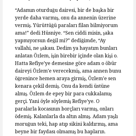
“Adamın oturduğu dairesi, bir de başka bir
yerde daha varmış, onu da annenin üzerine
vermiş. Yürüttüğü paraları filan bilmiyorum
ama!” dedi Hüsniye. “Sen ciddi misin, şaka
yapmıyorsun değil mi?” dediğimde, “Ay
vallahi, ne şakası. Dedim ya hayatım bunları
anlatan Özlem, işin birebir içinde olan kişi o.
Hatta Refiye’ye demesine göre adam o öbür
daireyi Özlem’e verecekmiş, ama annen bunu
öğrenince hemen araya girmiş, Özlem’e sen
kenara çekil demiş. Onu da kendi üstüne
almış. Özlem de epey bir para cukkalamış
gerçi. Yani öyle söylemiş Refiye’ye. O
paralarla kocasının borçları varmış, onları
ödemiş. Kalanlarla da altın almış. Adam yaşlı
moruğun teki, hap atıp sikini kaldırmış, ama
beyne bir faydası olmamış bu hapların.