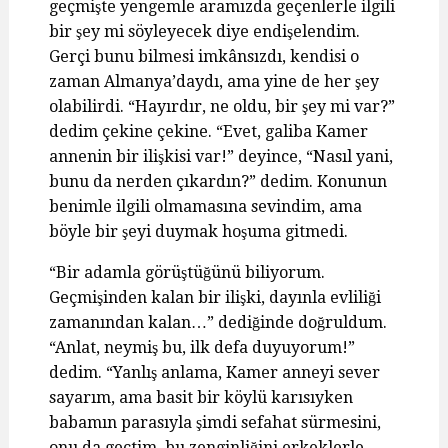
geçmişte yengemle aramızda geçenlerle ilgili
bir şey mi söyleyecek diye endişelendim.
Gerçi bunu bilmesi imkânsızdı, kendisi o
zaman Almanya’daydı, ama yine de her şey
olabilirdi. “Hayırdır, ne oldu, bir şey mi var?”
dedim çekine çekine. “Evet, galiba Kamer
annenin bir ilişkisi var!” deyince, “Nasıl yani,
bunu da nerden çıkardın?” dedim. Konunun
benimle ilgili olmamasına sevindim, ama
böyle bir şeyi duymak hoşuma gitmedi.
“Bir adamla görüştüğünü biliyorum.
Geçmişinden kalan bir ilişki, dayınla evliliği
zamanından kalan…” dediğinde doğruldum.
“Anlat, neymiş bu, ilk defa duyuyorum!”
dedim. “Yanlış anlama, Kamer anneyi sever
sayarım, ama basit bir köylü karısıyken
babamın parasıyla şimdi sefahat sürmesini,
onu da geçtim, bu zenginliğini erkeklerle