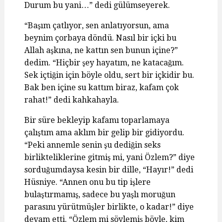
Durum bu yani…” dedi gülümseyerek.
“Başım çatlıyor, sen anlatıyorsun, ama
beynim çorbaya döndü. Nasıl bir içki bu
Allah aşkına, ne kattın sen bunun içine?”
dedim. “Hiçbir şey hayatım, ne katacağım.
Sek içtiğin için böyle oldu, sert bir içkidir bu.
Bak ben içine su kattım biraz, kafam çok
rahat!” dedi kahkahayla.
Bir süre bekleyip kafamı toparlamaya
çalıştım ama aklım bir gelip bir gidiyordu.
“Peki annemle senin şu dediğin seks
birlikteliklerine gitmiş mi, yani Özlem?” diye
sorduğumdaysa kesin bir dille, “Hayır!” dedi
Hüsniye. “Annen onu bu tip işlere
bulaştırmamış, sadece bu yaşlı moruğun
parasını yürütmüşler birlikte, o kadar!” diye
devam etti. “Özlem mi söylemiş böyle, kim