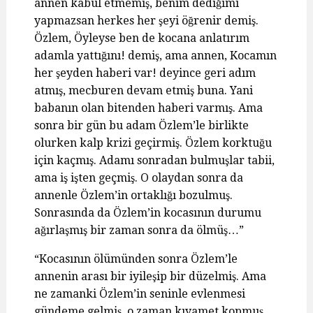
annen kabul etmemiş, benim dediğimi
yapmazsan herkes her şeyi öğrenir demiş.
Özlem, Öyleyse ben de kocana anlatırım
adamla yattığını! demiş, ama annen, Kocamın
her şeyden haberi var! deyince geri adım
atmış, mecburen devam etmiş buna. Yani
babanın olan bitenden haberi varmış. Ama
sonra bir gün bu adam Özlem’le birlikte
olurken kalp krizi geçirmiş. Özlem korktuğu
için kaçmış. Adamı sonradan bulmuşlar tabii,
ama iş işten geçmiş. O olaydan sonra da
annenle Özlem’in ortaklığı bozulmuş.
Sonrasında da Özlem’in kocasının durumu
ağırlaşmış bir zaman sonra da ölmüş…”
“Kocasının ölümünden sonra Özlem’le
annenin arası bir iyileşip bir düzelmiş. Ama
ne zamanki Özlem’in seninle evlenmesi
gündeme gelmiş, o zaman kıyamet kopmuş.