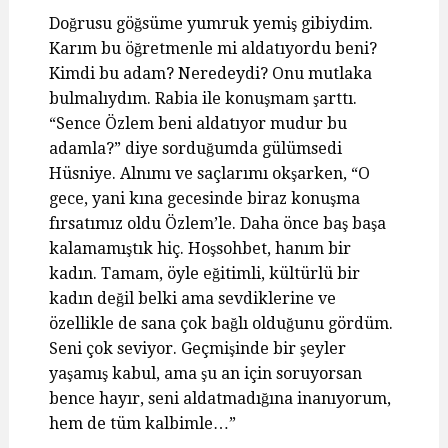
Doğrusu göğsüme yumruk yemiş gibiydim.
Karım bu öğretmenle mi aldatıyordu beni?
Kimdi bu adam? Neredeydi? Onu mutlaka
bulmalıydım. Rabia ile konuşmam şarttı.
“Sence Özlem beni aldatıyor mudur bu
adamla?” diye sorduğumda gülümsedi
Hüsniye. Alnımı ve saçlarımı okşarken, “O
gece, yani kına gecesinde biraz konuşma
fırsatımız oldu Özlem’le. Daha önce baş başa
kalamamıştık hiç. Hoşsohbet, hanım bir
kadın. Tamam, öyle eğitimli, kültürlü bir
kadın değil belki ama sevdiklerine ve
özellikle de sana çok bağlı olduğunu gördüm.
Seni çok seviyor. Geçmişinde bir şeyler
yaşamış kabul, ama şu an için soruyorsan
bence hayır, seni aldatmadığına inanıyorum,
hem de tüm kalbimle…”