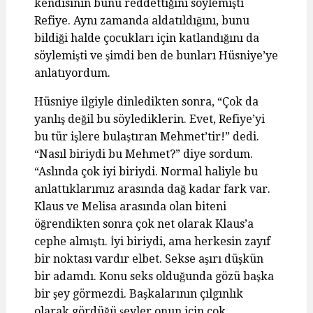
kendisinin bunu reddettiğini söylemişti
Refiye. Aynı zamanda aldatıldığını, bunu
bildiği halde çocukları için katlandığını da
söylemişti ve şimdi ben de bunları Hüsniye’ye
anlatıyordum.
Hüsniye ilgiyle dinledikten sonra, “Çok da
yanlış değil bu söylediklerin. Evet, Refiye’yi
bu tür işlere bulaştıran Mehmet’tir!” dedi.
“Nasıl biriydi bu Mehmet?” diye sordum.
“Aslında çok iyi biriydi. Normal haliyle bu
anlattıklarımız arasında dağ kadar fark var.
Klaus ve Melisa arasında olan biteni
öğrendikten sonra çok net olarak Klaus’a
cephe almıştı. İyi biriydi, ama herkesin zayıf
bir noktası vardır elbet. Sekse aşırı düşkün
bir adamdı. Konu seks olduğunda gözü başka
bir şey görmezdi. Başkalarının çılgınlık
olarak gördüğü şeyler onun için çok