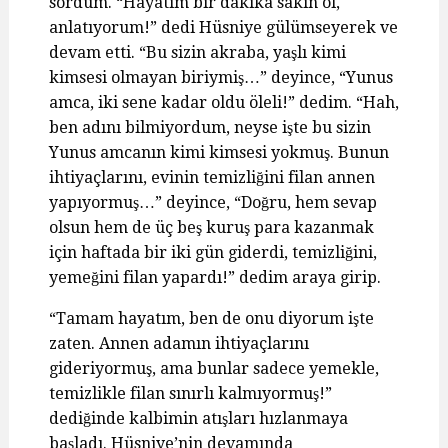
sordum. “Hayatım bir dakika sakin ol,
anlatıyorum!” dedi Hüsniye gülümseyerek ve
devam etti. “Bu sizin akraba, yaşlı kimi
kimsesi olmayan biriymiş…” deyince, “Yunus
amca, iki sene kadar oldu öleli!” dedim. “Hah,
ben adını bilmiyordum, neyse işte bu sizin
Yunus amcanın kimi kimsesi yokmuş. Bunun
ihtiyaçlarını, evinin temizliğini filan annen
yapıyormuş…” deyince, “Doğru, hem sevap
olsun hem de üç beş kuruş para kazanmak
için haftada bir iki gün giderdi, temizliğini,
yemeğini filan yapardı!” dedim araya girip.
“Tamam hayatım, ben de onu diyorum işte
zaten. Annen adamın ihtiyaçlarını
gideriyormuş, ama bunlar sadece yemekle,
temizlikle filan sınırlı kalmıyormuş!”
dediğinde kalbimin atışları hızlanmaya
başladı. Hüsniye’nin devamında