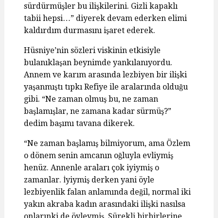
sürdürmüşler bu ilişkilerini. Gizli kapaklı
tabii hepsi…” diyerek devam ederken elimi
kaldırdım durmasını işaret ederek.
Hüsniye’nin sözleri viskinin etkisiyle
bulanıklaşan beynimde yankılanıyordu.
Annem ve karım arasında lezbiyen bir ilişki
yaşanmıştı tıpkı Refiye ile aralarında olduğu
gibi. “Ne zaman olmuş bu, ne zaman
başlamışlar, ne zamana kadar sürmüş?”
dedim başımı tavana dikerek.
“Ne zaman başlamış bilmiyorum, ama Özlem
o dönem senin amcanın oğluyla evliymiş
henüz. Annenle araları çok iyiymiş o
zamanlar. İyiymiş derken yani öyle
lezbiyenlik falan anlamında değil, normal iki
yakın akraba kadın arasındaki ilişki nasılsa
onlarınki de öyleymiş. Sürekli birbirlerine