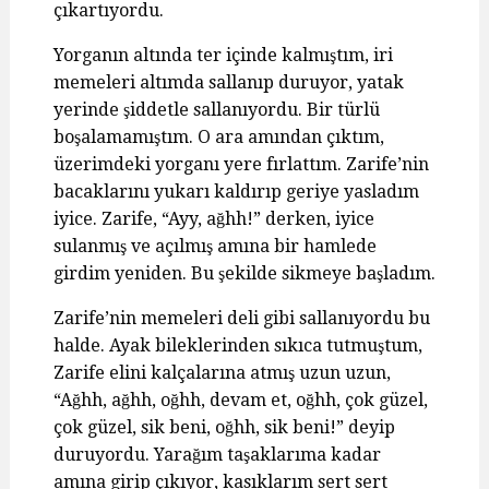
çıkartıyordu.
Yorganın altında ter içinde kalmıştım, iri
memeleri altımda sallanıp duruyor, yatak
yerinde şiddetle sallanıyordu. Bir türlü
boşalamamıştım. O ara amından çıktım,
üzerimdeki yorganı yere fırlattım. Zarife’nin
bacaklarını yukarı kaldırıp geriye yasladım
iyice. Zarife, “Ayy, ağhh!” derken, iyice
sulanmış ve açılmış amına bir hamlede
girdim yeniden. Bu şekilde sikmeye başladım.
Zarife’nin memeleri deli gibi sallanıyordu bu
halde. Ayak bileklerinden sıkıca tutmuştum,
Zarife elini kalçalarına atmış uzun uzun,
“Ağhh, ağhh, oğhh, devam et, oğhh, çok güzel,
çok güzel, sik beni, oğhh, sik beni!” deyip
duruyordu. Yarağım taşaklarıma kadar
amına girip çıkıyor, kasıklarım sert sert