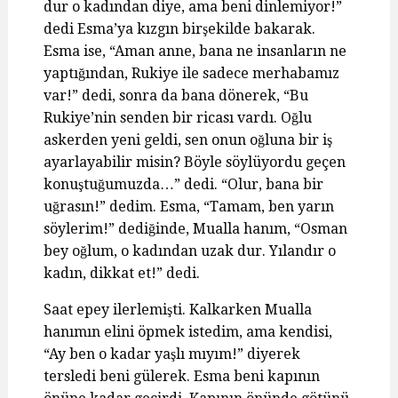
dur o kadından diye, ama beni dinlemiyor!”
dedi Esma’ya kızgın birşekilde bakarak.
Esma ise, “Aman anne, bana ne insanların ne
yaptığından, Rukiye ile sadece merhabamız
var!” dedi, sonra da bana dönerek, “Bu
Rukiye’nin senden bir ricası vardı. Oğlu
askerden yeni geldi, sen onun oğluna bir iş
ayarlayabilir misin? Böyle söylüyordu geçen
konuştuğumuzda…” dedi. “Olur, bana bir
uğrasın!” dedim. Esma, “Tamam, ben yarın
söylerim!” dediğinde, Mualla hanım, “Osman
bey oğlum, o kadından uzak dur. Yılandır o
kadın, dikkat et!” dedi.
Saat epey ilerlemişti. Kalkarken Mualla
hanımın elini öpmek istedim, ama kendisi,
“Ay ben o kadar yaşlı mıyım!” diyerek
tersledi beni gülerek. Esma beni kapının