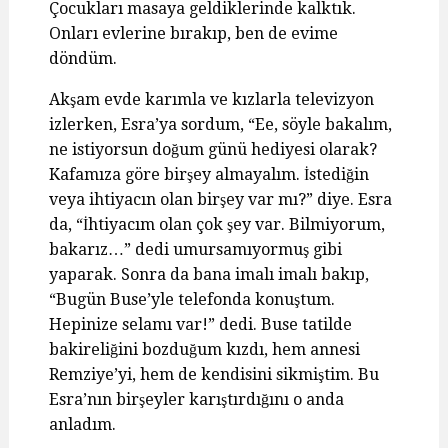
Çocukları masaya geldiklerinde kalktık.
Onları evlerine bırakıp, ben de evime
döndüm.
Akşam evde karımla ve kızlarla televizyon
izlerken, Esra’ya sordum, “Ee, söyle bakalım,
ne istiyorsun doğum günü hediyesi olarak?
Kafamıza göre birşey almayalım. İstediğin
veya ihtiyacın olan birşey var mı?” diye. Esra
da, “İhtiyacım olan çok şey var. Bilmiyorum,
bakarız…” dedi umursamıyormuş gibi
yaparak. Sonra da bana imalı imalı bakıp,
“Bugün Buse’yle telefonda konuştum.
Hepinize selamı var!” dedi. Buse tatilde
bakireliğini bozduğum kızdı, hem annesi
Remziye’yi, hem de kendisini sikmiştim. Bu
Esra’nın birşeyler karıştırdığını o anda
anladım.