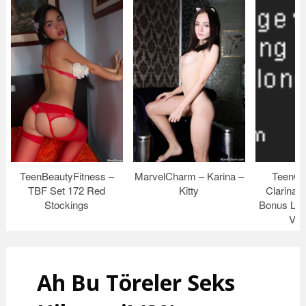
TeenBeautyFitness –
MarvelCharm – Karina –
TeenCo
TBF Set 172 Red
Kitty
Clarina
Stockings
Bonus Lev
Vid
Ah Bu Töreler Seks