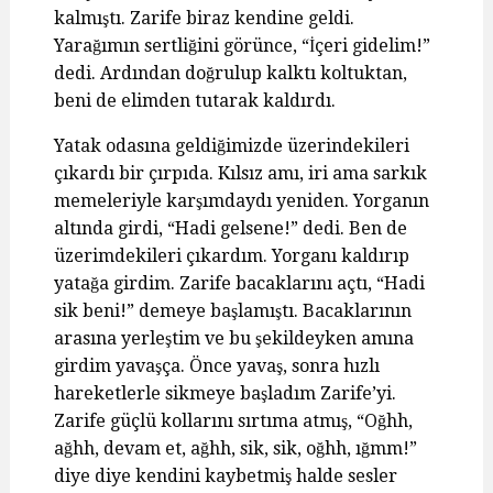
kalmıştı. Zarife biraz kendine geldi.
Yarağımın sertliğini görünce, “İçeri gidelim!”
dedi. Ardından doğrulup kalktı koltuktan,
beni de elimden tutarak kaldırdı.
Yatak odasına geldiğimizde üzerindekileri
çıkardı bir çırpıda. Kılsız amı, iri ama sarkık
memeleriyle karşımdaydı yeniden. Yorganın
altında girdi, “Hadi gelsene!” dedi. Ben de
üzerimdekileri çıkardım. Yorganı kaldırıp
yatağa girdim. Zarife bacaklarını açtı, “Hadi
sik beni!” demeye başlamıştı. Bacaklarının
arasına yerleştim ve bu şekildeyken amına
girdim yavaşça. Önce yavaş, sonra hızlı
hareketlerle sikmeye başladım Zarife’yi.
Zarife güçlü kollarını sırtıma atmış, “Oğhh,
ağhh, devam et, ağhh, sik, sik, oğhh, ığmm!”
diye diye kendini kaybetmiş halde sesler