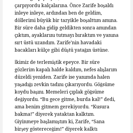
çarpıyordu kalçalarına. Önce Zarife boşaldı
inleye inleye, ardından ben de geldim,
döllerimi büyük bir tazyikle boşalttım amına.
Bir süre daha gidip geldikten sonra amından
çıktım, ayaklarını tutmayı bıraktım ve yanına
sırt üstü uzandım. Zarife’nin havadaki
bacakları külçe gibi düştü yatağın üstüne.
İkimiz de terlemiştik epeyce. Bir süre
gözlerim kapalı halde kaldım, nefes alışlarım
düzeldi yeniden. Zarife ise yanımda halen
yaşadığı zevkin tadını çıkarıyordu. Göğsüme
koydu başını. Memeleri çıplak göğsüme
değiyordu. “Bu gece gitme, burda kal!” dedi,
ama benim gitmem gerekiyordu. “Kusura
bakma!” diyerek yataktan kalktım.
Giyinmeye başlamıştım ki, Zarife, “Sana
birşey göstereceğim!” diyerek kalktı