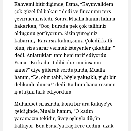
Kahvemi bitirdiğimde, Esma, “Kayınvalidem
çok güzel fal bakar!” dedi ve fincanımı ters
çevirmemi istedi. Sonra Mualla hanım falıma
bakarken, “Ooo, burada pek çok talibiniz
olduğunu görüyorum. Sizin yüreğiniz
kabarmış. Kararsız kalmışsınız. Çok dikkatli
olun, size zarar vermek isteyenler çıkabilir!”
dedi. Anlattıkları tam beni tarif ediyordu.
Esma, “Bu kadar talibi olur mu insanın
anne?” diye gülerek sorduğunda, Mualla
hanım, “Ee, olur tabii, böyle yakışıklı, yiğit bir
delikanlı olunca!” dedi. Kadının bana resmen
iş attığını fark ediyordum.
Muhabbet sırasında, konu bir ara Rukiye’ye
geldiğinde, Mualla hanım, “O kadın
yaramazın tekidir, üvey oğluyla düşüp
kalkıyor. Ben Esma’ya kaç kere dedim, uzak