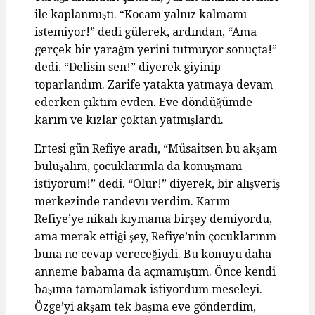
ile kaplanmıştı. “Kocam yalnız kalmamı
istemiyor!” dedi gülerek, ardından, “Ama
gerçek bir yarağın yerini tutmuyor sonuçta!”
dedi. “Delisin sen!” diyerek giyinip
toparlandım. Zarife yatakta yatmaya devam
ederken çıktım evden. Eve döndüğümde
karım ve kızlar çoktan yatmışlardı.
Ertesi gün Refiye aradı, “Müsaitsen bu akşam
buluşalım, çocuklarımla da konuşmanı
istiyorum!” dedi. “Olur!” diyerek, bir alışveriş
merkezinde randevu verdim. Karım
Refiye’ye nikah kıymama birşey demiyordu,
ama merak ettiği şey, Refiye’nin çocuklarının
buna ne cevap vereceğiydi. Bu konuyu daha
anneme babama da açmamıştım. Önce kendi
başıma tamamlamak istiyordum meseleyi.
Özge’yi akşam tek başına eve gönderdim,