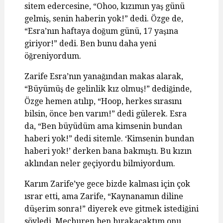
sitem edercesine, “Ohoo, kızımın yaş günü
gelmiş, senin haberin yok!” dedi. Özge de,
“Esra’nın haftaya doğum günü, 17 yaşına
giriyor!” dedi. Ben bunu daha yeni
öğreniyordum.
Zarife Esra’nın yanağından makas alarak,
“Büyümüş de gelinlik kız olmuş!” dediğinde,
Özge hemen atılıp, “Hoop, herkes sırasını
bilsin, önce ben varım!” dedi gülerek. Esra
da, “Ben büyüdüm ama kimsenin bundan
haberi yok!” dedi sitemle. ‘Kimsenin bundan
haberi yok!’ derken bana bakmıştı. Bu kızın
aklından neler geçiyordu bilmiyordum.
Karım Zarife’ye gece bizde kalması için çok
ısrar etti, ama Zarife, “Kaynanamın diline
düşerim sonra!” diyerek eve gitmek istediğini
söyledi. Mecburen ben bırakacaktım onu