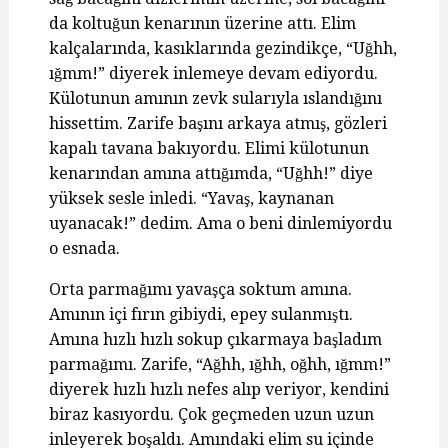
da koltuğun kenarının üzerine attı. Elim
kalçalarında, kasıklarında gezindikçe, “Uğhh,
ığmm!” diyerek inlemeye devam ediyordu.
Külotunun amının zevk sularıyla ıslandığını
hissettim. Zarife başını arkaya atmış, gözleri
kapalı tavana bakıyordu. Elimi külotunun
kenarından amına attığımda, “Uğhh!” diye
yüksek sesle inledi. “Yavaş, kaynanan
uyanacak!” dedim. Ama o beni dinlemiyordu
o esnada.
Orta parmağımı yavaşça soktum amına.
Amının içi fırın gibiydi, epey sulanmıştı.
Amına hızlı hızlı sokup çıkarmaya başladım
parmağımı. Zarife, “Ağhh, ığhh, oğhh, ığmm!”
diyerek hızlı hızlı nefes alıp veriyor, kendini
biraz kasıyordu. Çok geçmeden uzun uzun
inleyerek boşaldı. Amındaki elim su içinde