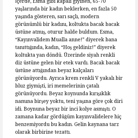
İçerde, Esma gibi kapalı giyinen, 65-70
yaşlarında bir kadın beklerken, en fazla 50
yaşında gösteren, sarı saçlı, modern
görünümlü bir kadını, koltukta bacak bacak
üstüne atmış, oturur halde buldum. Esma,
“Kayınvalidem Mualla anne!” diyerek bana
tanıttığında, kadın, “Hoş geldiniz!” diyerek
koltukta yan döndü. Üzerinde siyah renkli
diz üstüne gelen bir etek vardı. Bacak bacak
üstüne attığından beyaz kalçaları
görünüyordu. Ayrıca krem renkli V yakalı bir
bluz giymişti, iri memelerinin çatalı
görünüyordu. Beyaz koynunda kırışıklık
namına birşey yoktu, teni yaşına göre çok diri
idi. Boynuna beyaz bir inci kolye asmıştı. O
zamana kadar gördüğüm kayınvalidelere hiç
benzemiyordu bu kadın. Gelin kaynana tarz
olarak birbirine tezattı.