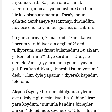
ilişkimiz vardı. Kaç defa onu aramak
istemiştim, ama arayamamıştım. O da beni
bir kez olsun aramamıştı. Esra’yı onun
çalıştığı dershaneye yazdırmayı düşündüm.
Böylece onu da yeniden görmüş olacaktım.
İki gün sonraydı, Esma aradı, “Sana kahve
borcum var, biliyorsun değil mi?” dedi.
“Biliyorum, ama fırsat bulamadım! Bu akşam
gelsem olur mu?” diye sordum. “Olur, ne
demek! Ama, şeyy, arabanla gelme, yayan
gel. Etraftan dikkat çekmesini istemiyorum!”
dedi. “Olur, öyle yaparım!” diyerek kapadım
telefonu.
Akşam Özge’ye bir işim olduğunu söyledim,
eve taksiyle gitmesini istedim. Cebine biraz
para koydum, “Bununla kendine birşeyler
alırsın!” dediğimde, sevinerek, “Olur, alırım!”