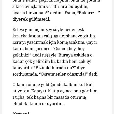
önüne kadar geçirdi. Kapının önünde götünü
sıkıca avuçladım ve “Bir ara buluşalım,
ayarla bir zaman!” dedim. Esma, “Bakarız…”
diyerek gülümsedi.
Ertesi gün hiçbir şey söylemeden eski
kızarkadaşımın çalıştığı dershaneye gittim.
Esra’yı yazdırmak için konuşacaktım. Çaycı
kadın beni görünce, “Osman bey, hoş
geldiniz!” dedi neşeyle. Buraya eskiden o
kadar çok gelirdim ki, kadın beni çok iyi
tanıyordu. “Bizimki burada mı?” diye
sorduğumda, “Öğretmenler odasında!” dedi.
Odanın önüne geldiğimde kalbim küt küt
atıyordu. Kapıyı tıklatıp açınca onu gördüm.
Tuğba, tek başına bir masada oturmuş,
elindeki kitabı okuyordu…