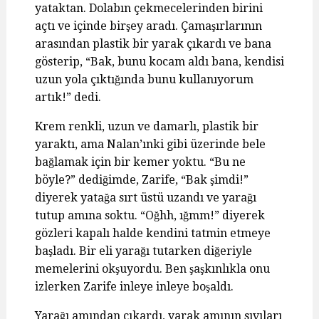
yataktan. Dolabın çekmecelerinden birini
açtı ve içinde birşey aradı. Çamaşırlarının
arasından plastik bir yarak çıkardı ve bana
gösterip, “Bak, bunu kocam aldı bana, kendisi
uzun yola çıktığında bunu kullanıyorum
artık!” dedi.
Krem renkli, uzun ve damarlı, plastik bir
yaraktı, ama Nalan’ınki gibi üzerinde bele
bağlamak için bir kemer yoktu. “Bu ne
böyle?” dediğimde, Zarife, “Bak şimdi!”
diyerek yatağa sırt üstü uzandı ve yarağı
tutup amına soktu. “Oğhh, ığmm!” diyerek
gözleri kapalı halde kendini tatmin etmeye
başladı. Bir eli yarağı tutarken diğeriyle
memelerini okşuyordu. Ben şaşkınlıkla onu
izlerken Zarife inleye inleye boşaldı.
Yarağı amından çıkardı, yarak amının sıvıları