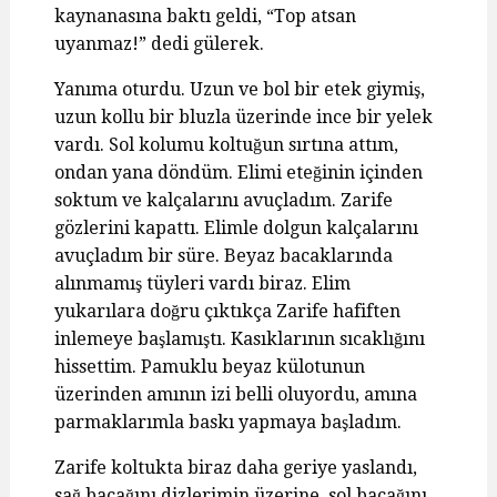
kaynanasına baktı geldi, “Top atsan
uyanmaz!” dedi gülerek.
Yanıma oturdu. Uzun ve bol bir etek giymiş,
uzun kollu bir bluzla üzerinde ince bir yelek
vardı. Sol kolumu koltuğun sırtına attım,
ondan yana döndüm. Elimi eteğinin içinden
soktum ve kalçalarını avuçladım. Zarife
gözlerini kapattı. Elimle dolgun kalçalarını
avuçladım bir süre. Beyaz bacaklarında
alınmamış tüyleri vardı biraz. Elim
yukarılara doğru çıktıkça Zarife hafiften
inlemeye başlamıştı. Kasıklarının sıcaklığını
hissettim. Pamuklu beyaz külotunun
üzerinden amının izi belli oluyordu, amına
parmaklarımla baskı yapmaya başladım.
Zarife koltukta biraz daha geriye yaslandı,
sağ bacağını dizlerimin üzerine, sol bacağını