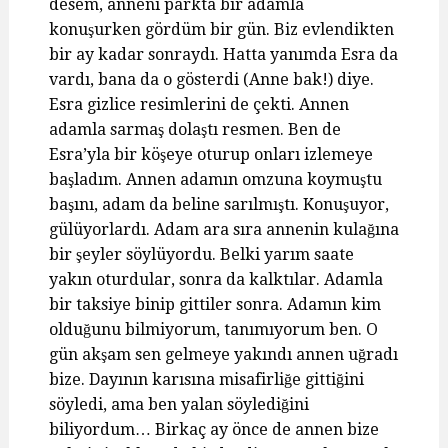
desem, anneni parkta bir adamla
konuşurken gördüm bir gün. Biz evlendikten
bir ay kadar sonraydı. Hatta yanımda Esra da
vardı, bana da o gösterdi (Anne bak!) diye.
Esra gizlice resimlerini de çekti. Annen
adamla sarmaş dolaştı resmen. Ben de
Esra’yla bir köşeye oturup onları izlemeye
başladım. Annen adamın omzuna koymuştu
başını, adam da beline sarılmıştı. Konuşuyor,
gülüyorlardı. Adam ara sıra annenin kulağına
bir şeyler söylüyordu. Belki yarım saate
yakın oturdular, sonra da kalktılar. Adamla
bir taksiye binip gittiler sonra. Adamın kim
olduğunu bilmiyorum, tanımıyorum ben. O
gün akşam sen gelmeye yakındı annen uğradı
bize. Dayının karısına misafirliğe gittiğini
söyledi, ama ben yalan söylediğini
biliyordum… Birkaç ay önce de annen bize