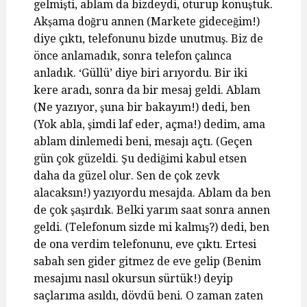
gelmişti, ablam da bizdeydi, oturup konuştuk.
Akşama doğru annen (Markete gideceğim!)
diye çıktı, telefonunu bizde unutmuş. Biz de
önce anlamadık, sonra telefon çalınca
anladık. ‘Güllü’ diye biri arıyordu. Bir iki
kere aradı, sonra da bir mesaj geldi. Ablam
(Ne yazıyor, şuna bir bakayım!) dedi, ben
(Yok abla, şimdi laf eder, açma!) dedim, ama
ablam dinlemedi beni, mesajı açtı. (Geçen
gün çok güzeldi. Şu dediğimi kabul etsen
daha da güzel olur. Sen de çok zevk
alacaksın!) yazıyordu mesajda. Ablam da ben
de çok şaşırdık. Belki yarım saat sonra annen
geldi. (Telefonum sizde mi kalmış?) dedi, ben
de ona verdim telefonunu, eve çıktı. Ertesi
sabah sen gider gitmez de eve gelip (Benim
mesajımı nasıl okursun sürtük!) deyip
saçlarıma asıldı, dövdü beni. O zaman zaten