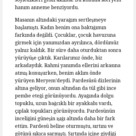
hanım anneme benziyordu.
Masanın altındaki yarağım sertleşmeye
başlamıştı. Kadın benim ona baktığımın
farkında değildi. Çocuklar, çocuk havuzuna
girmek için yanımızdan ayrılınca, dördümüz
yalnız kaldık. Bir süre daha oturduktan sonra
yürüyüşe çıktık. Karılarımız önde, biz
arkadaydık. Rahmi yanımda ellerini arkasına
atmış konuşurken, benim aklım önde
yürüyen Meryem’deydi. Pardesüsü dizlerinin
altına geliyor, onun altından da tül gibi ince
pembe eteği görünüyordu. Ayağında dolgu
topuklu, uzun bağcıklı bir ayakkabı vardı,
çıplak topukları görünüyordu. Pardesünün
inceliğini güneşin ışığı altında daha bir fark
ettim. Pardesü beline oturmuştu, sırtını ve
götünü sıkıca sarmıştı. Sırtında içine giydiği