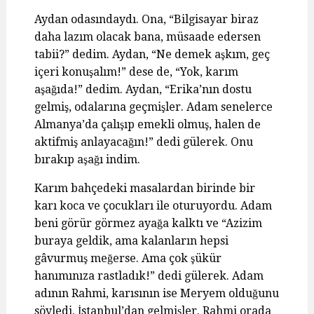
Aydan odasındaydı. Ona, “Bilgisayar biraz
daha lazım olacak bana, müsaade edersen
tabii?” dedim. Aydan, “Ne demek aşkım, geç
içeri konuşalım!” dese de, “Yok, karım
aşağıda!” dedim. Aydan, “Erika’nın dostu
gelmiş, odalarına geçmişler. Adam senelerce
Almanya’da çalışıp emekli olmuş, halen de
aktifmiş anlayacağın!” dedi gülerek. Onu
bırakıp aşağı indim.
Karım bahçedeki masalardan birinde bir
karı koca ve çocukları ile oturuyordu. Adam
beni görür görmez ayağa kalktı ve “Azizim
buraya geldik, ama kalanların hepsi
gâvurmuş meğerse. Ama çok şükür
hanımınıza rastladık!” dedi gülerek. Adam
adının Rahmi, karısının ise Meryem olduğunu
söyledi. İstanbul’dan gelmişler. Rahmi orada