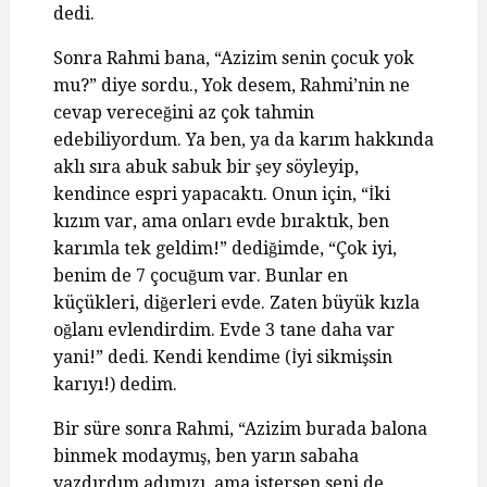
dedi.
Sonra Rahmi bana, “Azizim senin çocuk yok
mu?” diye sordu., Yok desem, Rahmi’nin ne
cevap vereceğini az çok tahmin
edebiliyordum. Ya ben, ya da karım hakkında
aklı sıra abuk sabuk bir şey söyleyip,
kendince espri yapacaktı. Onun için, “İki
kızım var, ama onları evde bıraktık, ben
karımla tek geldim!” dediğimde, “Çok iyi,
benim de 7 çocuğum var. Bunlar en
küçükleri, diğerleri evde. Zaten büyük kızla
oğlanı evlendirdim. Evde 3 tane daha var
yani!” dedi. Kendi kendime (İyi sikmişsin
karıyı!) dedim.
Bir süre sonra Rahmi, “Azizim burada balona
binmek modaymış, ben yarın sabaha
yazdırdım adımızı, ama istersen seni de