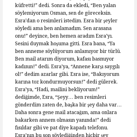
küfretti!” dedi. Sonra da ekledi, “Ben yalan
söylemiyorum Osman, sen de göreceksin.
Esra’dan o resimleri istedim. Esra bir şeyler
söyledi ama ben anlamadım. Sen arasana
onu!” deyince, ben hemen aradım Esra’yı.
Sesini duymak hoşuma gitti. Esra bana, “Ya
ben anneme söylüyorum anlamıyor bir türlü.
Ben mail atarım diyorum, kafası basmıyor
kadının!” dedi. Esra’ya, “Annene karşı saygılı
ol!” dedim azarlar gibi. Esra ise, “Bakıyorum
karına toz kondurmuyorsun!” dedi gülerek.
Esra’ya, “Hadi, mailini bekliyorum!”
dediğimde, Esra, “Şeyy… ben resimleri
gönderdim zaten de, başka bir şey daha var…
Daha sonra gene mail atacağım, ama onlara
bakarken annem olmasın yanında!” dedi
fısıldar gibi ve pat diye kapadı telefonu.
Esra’nın bu son söylediğinden hiçbir şey