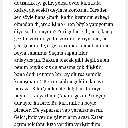
değişiklik iyi gelir, yoksa evde kala kala
kafayı yiyecek!) deyince korktum. Birader
sen söyle bana şimdi, kadın kısmının erkeği
olmadan dışarda işi ne? Ben böyle yapıyorum
diye suçlu muyum? Yeri gelince dışarı çıkarıp
gezdiriyorum, yediriyorum, içiriyorum, bir
yediği önünde, diğeri ardında, ama kadının
beyni sulanmış. Saçma sapan işler
anlayacağın. Baktım olacak gibi değil, zaten
benim büyük kız da anasına çok düşkün,
bana dedi (Anama bir şey olursa seninle
konuşmam!). Ben de aldım geldim karıyı
buraya. Bildiğimden de değil ha, burayı
büyük kız ayarladı, (Anamı gezdir!) deyip
duruyor ha bire. Bu karı milleti böyle
birader. Ne yaparsan yap yaranamazsın.
Geldiğimiz yer de gâvurların arası. Zaten
açtım telefonu kıza verdim veriştirdim!”