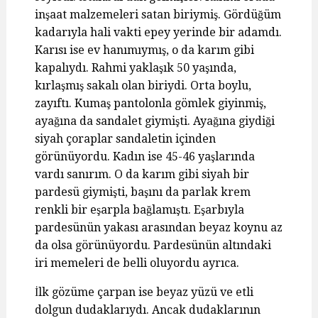
inşaat malzemeleri satan biriymiş. Gördüğüm
kadarıyla hali vakti epey yerinde bir adamdı.
Karısı ise ev hanımıymış, o da karım gibi
kapalıydı. Rahmi yaklaşık 50 yaşında,
kırlaşmış sakalı olan biriydi. Orta boylu,
zayıftı. Kumaş pantolonla gömlek giyinmiş,
ayağına da sandalet giymişti. Ayağına giydiği
siyah çoraplar sandaletin içinden
görünüyordu. Kadın ise 45-46 yaşlarında
vardı sanırım. O da karım gibi siyah bir
pardesü giymişti, başını da parlak krem
renkli bir eşarpla bağlamıştı. Eşarbıyla
pardesünün yakası arasından beyaz koynu az
da olsa görünüyordu. Pardesünün altındaki
iri memeleri de belli oluyordu ayrıca.
İlk gözüme çarpan ise beyaz yüzü ve etli
dolgun dudaklarıydı. Ancak dudaklarının