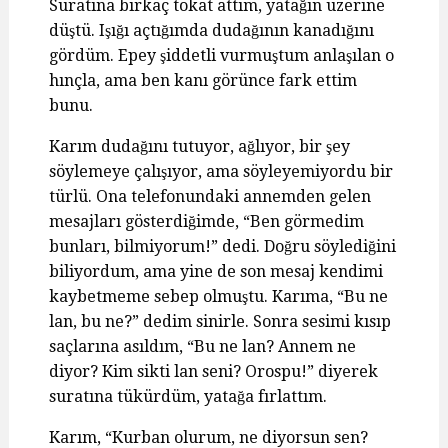
Suratına birkaç tokat attım, yatağın üzerine
düştü. Işığı açtığımda dudağının kanadığını
gördüm. Epey şiddetli vurmuştum anlaşılan o
hınçla, ama ben kanı görünce fark ettim
bunu.
Karım dudağını tutuyor, ağlıyor, bir şey
söylemeye çalışıyor, ama söyleyemiyordu bir
türlü. Ona telefonundaki annemden gelen
mesajları gösterdiğimde, “Ben görmedim
bunları, bilmiyorum!” dedi. Doğru söylediğini
biliyordum, ama yine de son mesaj kendimi
kaybetmeme sebep olmuştu. Karıma, “Bu ne
lan, bu ne?” dedim sinirle. Sonra sesimi kısıp
saçlarına asıldım, “Bu ne lan? Annem ne
diyor? Kim sikti lan seni? Orospu!” diyerek
suratına tükürdüm, yatağa fırlattım.
Karım, “Kurban olurum, ne diyorsun sen?