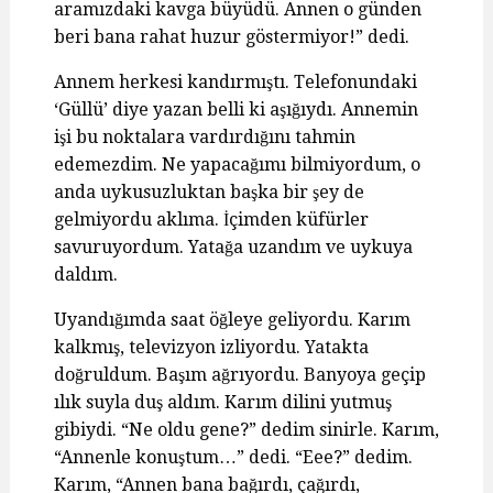
aramızdaki kavga büyüdü. Annen o günden
beri bana rahat huzur göstermiyor!” dedi.
Annem herkesi kandırmıştı. Telefonundaki
‘Güllü’ diye yazan belli ki aşığıydı. Annemin
işi bu noktalara vardırdığını tahmin
edemezdim. Ne yapacağımı bilmiyordum, o
anda uykusuzluktan başka bir şey de
gelmiyordu aklıma. İçimden küfürler
savuruyordum. Yatağa uzandım ve uykuya
daldım.
Uyandığımda saat öğleye geliyordu. Karım
kalkmış, televizyon izliyordu. Yatakta
doğruldum. Başım ağrıyordu. Banyoya geçip
ılık suyla duş aldım. Karım dilini yutmuş
gibiydi. “Ne oldu gene?” dedim sinirle. Karım,
“Annenle konuştum…” dedi. “Eee?” dedim.
Karım, “Annen bana bağırdı, çağırdı,