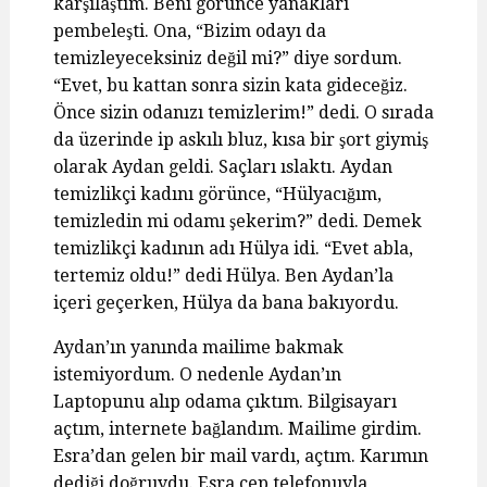
karşılaştım. Beni görünce yanakları
pembeleşti. Ona, “Bizim odayı da
temizleyeceksiniz değil mi?” diye sordum.
“Evet, bu kattan sonra sizin kata gideceğiz.
Önce sizin odanızı temizlerim!” dedi. O sırada
da üzerinde ip askılı bluz, kısa bir şort giymiş
olarak Aydan geldi. Saçları ıslaktı. Aydan
temizlikçi kadını görünce, “Hülyacığım,
temizledin mi odamı şekerim?” dedi. Demek
temizlikçi kadının adı Hülya idi. “Evet abla,
tertemiz oldu!” dedi Hülya. Ben Aydan’la
içeri geçerken, Hülya da bana bakıyordu.
Aydan’ın yanında mailime bakmak
istemiyordum. O nedenle Aydan’ın
Laptopunu alıp odama çıktım. Bilgisayarı
açtım, internete bağlandım. Mailime girdim.
Esra’dan gelen bir mail vardı, açtım. Karımın
dediği doğruydu. Esra cep telefonuyla