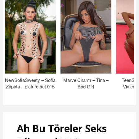
NewSofiaSweety – Sofia
MarvelCharm – Tina –
TeenStar
Zapata – picture set 015
Bad Girl
Vivien 
Ah Bu Töreler Seks