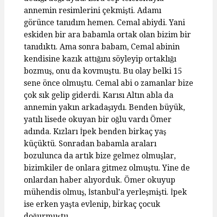
annemin resimlerini çekmişti. Adamı
görünce tanıdım hemen. Cemal abiydi. Yani
eskiden bir ara babamla ortak olan bizim bir
tanıdıktı. Ama sonra babam, Cemal abinin
kendisine kazık attığını söyleyip ortaklığı
bozmuş, onu da kovmuştu. Bu olay belki 15
sene önce olmuştu. Cemal abi o zamanlar bize
çok sık gelip giderdi. Karısı Altın abla da
annemin yakın arkadaşıydı. Benden büyük,
yatılı lisede okuyan bir oğlu vardı Ömer
adında. Kızları İpek benden birkaç yaş
küçüktü. Sonradan babamla araları
bozulunca da artık bize gelmez olmuşlar,
bizimkiler de onlara gitmez olmuştu. Yine de
onlardan haber alıyorduk. Ömer okuyup
mühendis olmuş, İstanbul’a yerleşmişti. İpek
ise erken yaşta evlenip, birkaç çocuk
doğurmuştu.