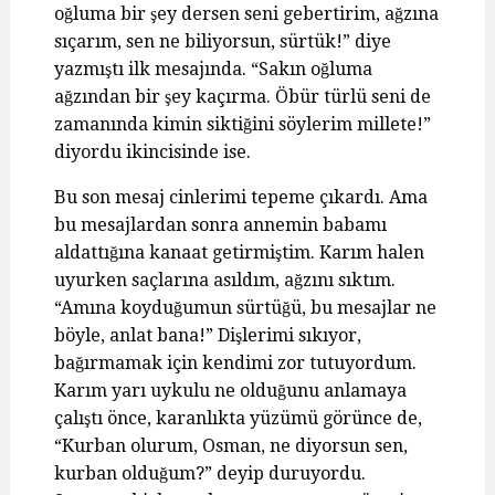
oğluma bir şey dersen seni gebertirim, ağzına
sıçarım, sen ne biliyorsun, sürtük!” diye
yazmıştı ilk mesajında. “Sakın oğluma
ağzından bir şey kaçırma. Öbür türlü seni de
zamanında kimin siktiğini söylerim millete!”
diyordu ikincisinde ise.
Bu son mesaj cinlerimi tepeme çıkardı. Ama
bu mesajlardan sonra annemin babamı
aldattığına kanaat getirmiştim. Karım halen
uyurken saçlarına asıldım, ağzını sıktım.
“Amına koyduğumun sürtüğü, bu mesajlar ne
böyle, anlat bana!” Dişlerimi sıkıyor,
bağırmamak için kendimi zor tutuyordum.
Karım yarı uykulu ne olduğunu anlamaya
çalıştı önce, karanlıkta yüzümü görünce de,
“Kurban olurum, Osman, ne diyorsun sen,
kurban olduğum?” deyip duruyordu.