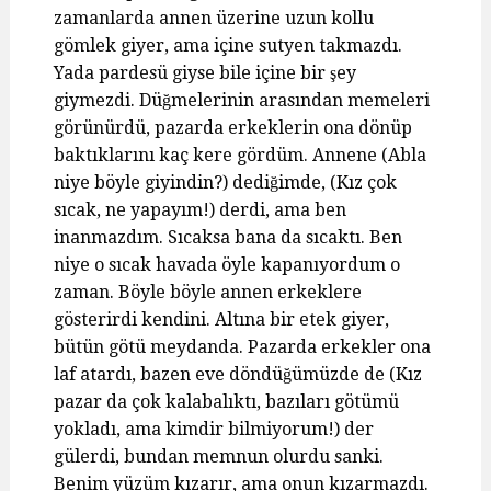
zamanlarda annen üzerine uzun kollu
gömlek giyer, ama içine sutyen takmazdı.
Yada pardesü giyse bile içine bir şey
giymezdi. Düğmelerinin arasından memeleri
görünürdü, pazarda erkeklerin ona dönüp
baktıklarını kaç kere gördüm. Annene (Abla
niye böyle giyindin?) dediğimde, (Kız çok
sıcak, ne yapayım!) derdi, ama ben
inanmazdım. Sıcaksa bana da sıcaktı. Ben
niye o sıcak havada öyle kapanıyordum o
zaman. Böyle böyle annen erkeklere
gösterirdi kendini. Altına bir etek giyer,
bütün götü meydanda. Pazarda erkekler ona
laf atardı, bazen eve döndüğümüzde de (Kız
pazar da çok kalabalıktı, bazıları götümü
yokladı, ama kimdir bilmiyorum!) der
gülerdi, bundan memnun olurdu sanki.
Benim yüzüm kızarır, ama onun kızarmazdı.