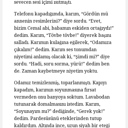
sevecen sesi içimi ısıtmıştı.
Telefonu kapadığımda, karım, “Gördün mü
annenin resimlerini?” diye sordu. “Evet,
bizim Cemal abi, babamın eskiden ortağıydı!”
dedim. Karım, “Tövbe tövbe!” diyerek başını
salladı. Karımın kulağına eğilerek, “Odamıza
çıkalım!” dedim. Karım ses tonumdan
niyetimi anlamış olacak ki, “Şimdi mi?” diye
sordu. “Hadi, soru sorma, yürü!” dedim ben
de. Zaman kaybetmeye niyetim yoktu.
Odamız temizlenmiş, toparlanmıştı. Kapıyı
kapadım, karımın soyunmasına fırsat
vermeden onu banyoya soktum. Lavabodan
tutunarak domalmasını istedim. Karım,
“Soyunayım mı?” dediğinde, “Gerek yok!”
dedim. Pardesüsünü eteklerinden tutup
kaldırdım. Altında ince, uzun siyah bir eteği