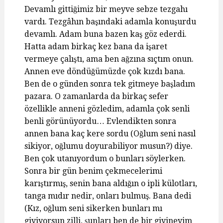
Devamlı gittiğimiz bir meyve sebze tezgahı
vardı. Tezgâhın başındaki adamla konuşurdu
devamlı. Adam buna bazen kaş göz ederdi.
Hatta adam birkaç kez bana da işaret
vermeye çalıştı, ama ben ağzına sıçtım onun.
Annen eve döndüğümüzde çok kızdı bana.
Ben de o günden sonra tek gitmeye başladım
pazara. O zamanlarda da birkaç sefer
özellikle anneni gözledim, adamla çok senli
benli görünüyordu… Evlendikten sonra
annen bana kaç kere sordu (Oğlum seni nasıl
sikiyor, oğlumu doyurabiliyor musun?) diye.
Ben çok utanıyordum o bunları söylerken.
Sonra bir gün benim çekmecelerimi
karıştırmış, senin bana aldığın o ipli külotları,
tanga mıdır nedir, onları bulmuş. Bana dedi
(Kız, oğlum seni sikerken bunları mı
giyiyorsun zilli, şunları ben de bir giyineyim