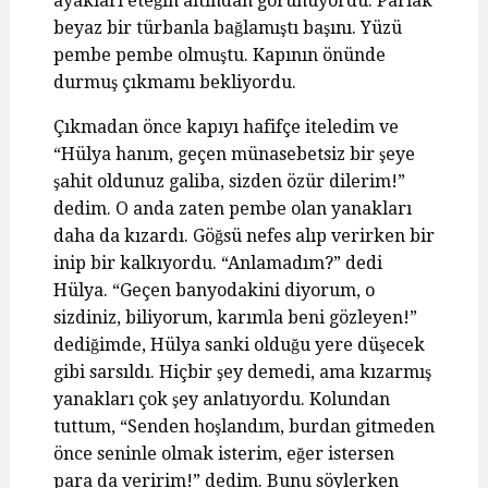
ayakları eteğin altından görünüyordu. Parlak
beyaz bir türbanla bağlamıştı başını. Yüzü
pembe pembe olmuştu. Kapının önünde
durmuş çıkmamı bekliyordu.
Çıkmadan önce kapıyı hafifçe iteledim ve
“Hülya hanım, geçen münasebetsiz bir şeye
şahit oldunuz galiba, sizden özür dilerim!”
dedim. O anda zaten pembe olan yanakları
daha da kızardı. Göğsü nefes alıp verirken bir
inip bir kalkıyordu. “Anlamadım?” dedi
Hülya. “Geçen banyodakini diyorum, o
sizdiniz, biliyorum, karımla beni gözleyen!”
dediğimde, Hülya sanki olduğu yere düşecek
gibi sarsıldı. Hiçbir şey demedi, ama kızarmış
yanakları çok şey anlatıyordu. Kolundan
tuttum, “Senden hoşlandım, burdan gitmeden
önce seninle olmak isterim, eğer istersen
para da veririm!” dedim. Bunu söylerken