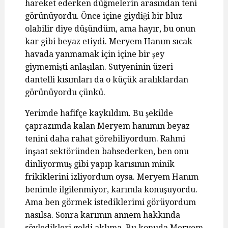
hareket ederken düğmelerin arasından teni
görünüyordu. Önce içine giydiği bir bluz
olabilir diye düşündüm, ama hayır, bu onun
kar gibi beyaz etiydi. Meryem Hanım sıcak
havada yanmamak için içine bir şey
giymemişti anlaşılan. Sutyeninin üzeri
dantelli kısımları da o küçük aralıklardan
görünüyordu çünkü.
Yerimde hafifçe kaykıldım. Bu şekilde
çaprazımda kalan Meryem hanımın beyaz
tenini daha rahat görebiliyordum. Rahmi
inşaat sektöründen bahsederken, ben onu
dinliyormuş gibi yapıp karısının minik
frikiklerini izliyordum oysa. Meryem Hanım
benimle ilgilenmiyor, karımla konuşuyordu.
Ama ben görmek istediklerimi görüyordum
nasılsa. Sonra karımın annem hakkında
söyledikleri geldi aklıma. Bu konuda Meryem