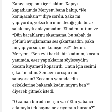
Kapıyı açıp onu içeri aldım. Kapıyı
kapadığımda Meryem bana bakıp, “Ne
konuşacaksın?” diye sordu. Şaka mı
yapıyordu, yoksa karımın dediği gibi biraz
salak mıydı anlayamadım. Elinden tuttum ve
“Dün bacaklarını okşamama, bu sabah da
götünü avuçlamama ses çıkartmadın. Şaka
mı yapıyorsun, ne konuşması?” dedim.
Meryem, “Ben evli barklı bir kadınım, kocam
yanımda, eğer yaptıklarını söyleseydim
kocam kıyameti koparırdı. Onun için sesimi
çıkartmadım. Sen beni orospu mu
sanıyorsun? Kocamın yanında elin
erkeklerine bakacak kadın mıyım ben?”
diyerek gitmek istedi.
“O zaman burada ne işin var? Elin yabancı
adamıyla tek başına ne arıyorsun burada?”