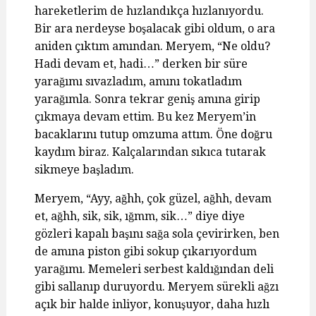
hareketlerim de hızlandıkça hızlanıyordu.
Bir ara nerdeyse boşalacak gibi oldum, o ara
aniden çıktım amından. Meryem, “Ne oldu?
Hadi devam et, hadi…” derken bir süre
yarağımı sıvazladım, amını tokatladım
yarağımla. Sonra tekrar geniş amına girip
çıkmaya devam ettim. Bu kez Meryem’in
bacaklarını tutup omzuma attım. Öne doğru
kaydım biraz. Kalçalarından sıkıca tutarak
sikmeye başladım.
Meryem, “Ayy, ağhh, çok güzel, ağhh, devam
et, ağhh, sik, sik, ığmm, sik…” diye diye
gözleri kapalı başını sağa sola çevirirken, ben
de amına piston gibi sokup çıkarıyordum
yarağımı. Memeleri serbest kaldığından deli
gibi sallanıp duruyordu. Meryem sürekli ağzı
açık bir halde inliyor, konuşuyor, daha hızlı