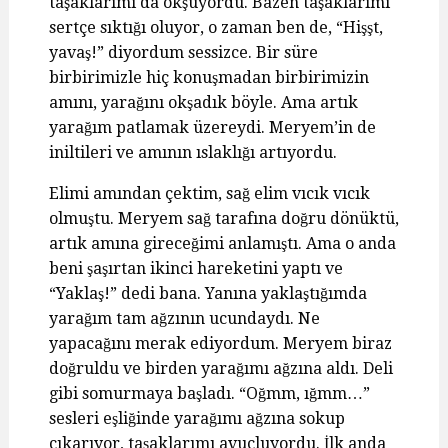
taşaklarımı da okşuyordu. Bazen taşaklarımı
sertçe sıktığı oluyor, o zaman ben de, “Hişşt,
yavaş!” diyordum sessizce. Bir süre
birbirimizle hiç konuşmadan birbirimizin
amını, yarağını okşadık böyle. Ama artık
yarağım patlamak üzereydi. Meryem’in de
iniltileri ve amının ıslaklığı artıyordu.
Elimi amından çektim, sağ elim vıcık vıcık
olmuştu. Meryem sağ tarafına doğru dönüktü,
artık amına gireceğimi anlamıştı. Ama o anda
beni şaşırtan ikinci hareketini yaptı ve
“Yaklaş!” dedi bana. Yanına yaklaştığımda
yarağım tam ağzının ucundaydı. Ne
yapacağını merak ediyordum. Meryem biraz
doğruldu ve birden yarağımı ağzına aldı. Deli
gibi somurmaya başladı. “Oğmm, ığmm…”
sesleri eşliğinde yarağımı ağzına sokup
çıkarıyor, taşaklarımı avuçluyordu. İlk anda