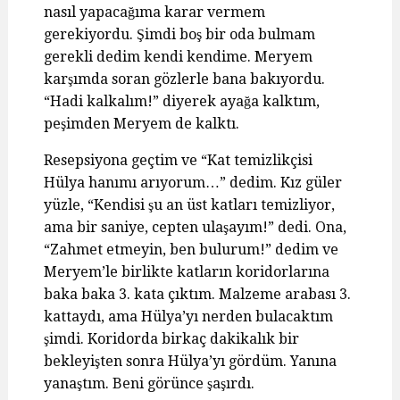
nasıl yapacağıma karar vermem
gerekiyordu. Şimdi boş bir oda bulmam
gerekli dedim kendi kendime. Meryem
karşımda soran gözlerle bana bakıyordu.
“Hadi kalkalım!” diyerek ayağa kalktım,
peşimden Meryem de kalktı.
Resepsiyona geçtim ve “Kat temizlikçisi
Hülya hanımı arıyorum…” dedim. Kız güler
yüzle, “Kendisi şu an üst katları temizliyor,
ama bir saniye, cepten ulaşayım!” dedi. Ona,
“Zahmet etmeyin, ben bulurum!” dedim ve
Meryem’le birlikte katların koridorlarına
baka baka 3. kata çıktım. Malzeme arabası 3.
kattaydı, ama Hülya’yı nerden bulacaktım
şimdi. Koridorda birkaç dakikalık bir
bekleyişten sonra Hülya’yı gördüm. Yanına
yanaştım. Beni görünce şaşırdı.