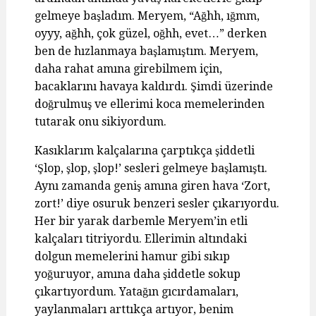
gelmeye başladım. Meryem, “Ağhh, ığmm,
oyyy, ağhh, çok güzel, oğhh, evet…” derken
ben de hızlanmaya başlamıştım. Meryem,
daha rahat amına girebilmem için,
bacaklarını havaya kaldırdı. Şimdi üzerinde
doğrulmuş ve ellerimi koca memelerinden
tutarak onu sikiyordum.
Kasıklarım kalçalarına çarptıkça şiddetli
‘Şlop, şlop, şlop!’ sesleri gelmeye başlamıştı.
Aynı zamanda geniş amına giren hava ‘Zort,
zort!’ diye osuruk benzeri sesler çıkarıyordu.
Her bir yarak darbemle Meryem’in etli
kalçaları titriyordu. Ellerimin altındaki
dolgun memelerini hamur gibi sıkıp
yoğuruyor, amına daha şiddetle sokup
çıkartıyordum. Yatağın gıcırdamaları,
yaylanmaları arttıkça artıyor, benim