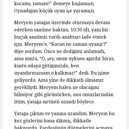
kocamı, tamam!” demeye başlamıştı.
Oynadığım küçük oyun işe yaramıştı.
Meryem yatağın üzerinde oturmaya devam
ederken saatime baktım, 10:30 idi, yani bir
buçuk saatimiz vardı anahtarı iade etmek
için. Meryem’e, “Kocan ne zaman uyanır?”
diye sordum. Önce ne dediğimi anlamadı,
ama sonra, “O, şey, onun uykusu ağırdır biraz,
kustu odaya gittiğimizde, ben
uyandırmazsam o kalkmaz!” dedi. Bu işime
geliyordu. Ama yine de dikkatli olmamız
gerekliydi. Meryem halen ne olacağını
bilmiyor gibi görünürken, onu omuzlarından
ittim, yatağa sırtüstü uzandı böylece.
Yatağa çıktım ve yanına uzandım. Meryem bu
kez gözlerini bana dikmiş, dikkatle
bakıyordu. Pardesünün düğmelerini açmaya