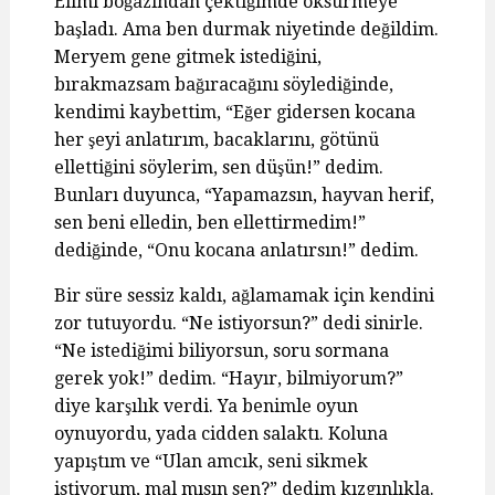
Elimi boğazından çektiğimde öksürmeye
başladı. Ama ben durmak niyetinde değildim.
Meryem gene gitmek istediğini,
bırakmazsam bağıracağını söylediğinde,
kendimi kaybettim, “Eğer gidersen kocana
her şeyi anlatırım, bacaklarını, götünü
ellettiğini söylerim, sen düşün!” dedim.
Bunları duyunca, “Yapamazsın, hayvan herif,
sen beni elledin, ben ellettirmedim!”
dediğinde, “Onu kocana anlatırsın!” dedim.
Bir süre sessiz kaldı, ağlamamak için kendini
zor tutuyordu. “Ne istiyorsun?” dedi sinirle.
“Ne istediğimi biliyorsun, soru sormana
gerek yok!” dedim. “Hayır, bilmiyorum?”
diye karşılık verdi. Ya benimle oyun
oynuyordu, yada cidden salaktı. Koluna
yapıştım ve “Ulan amcık, seni sikmek
istiyorum, mal mısın sen?” dedim kızgınlıkla.