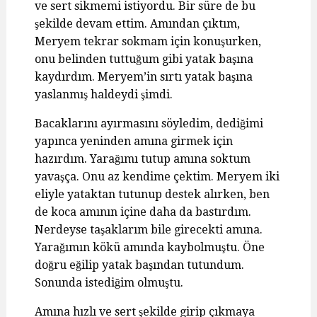
ve sert sikmemi istiyordu. Bir süre de bu
şekilde devam ettim. Amından çıktım,
Meryem tekrar sokmam için konuşurken,
onu belinden tuttuğum gibi yatak başına
kaydırdım. Meryem’in sırtı yatak başına
yaslanmış haldeydi şimdi.
Bacaklarını ayırmasını söyledim, dediğimi
yapınca yeninden amına girmek için
hazırdım. Yarağımı tutup amına soktum
yavaşça. Onu az kendime çektim. Meryem iki
eliyle yataktan tutunup destek alırken, ben
de koca amının içine daha da bastırdım.
Nerdeyse taşaklarım bile girecekti amına.
Yarağımın kökü amında kaybolmuştu. Öne
doğru eğilip yatak başından tutundum.
Sonunda istediğim olmuştu.
Amına hızlı ve sert şekilde girip çıkmaya