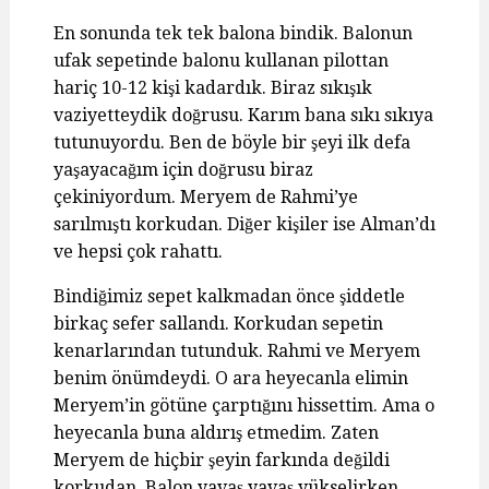
En sonunda tek tek balona bindik. Balonun
ufak sepetinde balonu kullanan pilottan
hariç 10-12 kişi kadardık. Biraz sıkışık
vaziyetteydik doğrusu. Karım bana sıkı sıkıya
tutunuyordu. Ben de böyle bir şeyi ilk defa
yaşayacağım için doğrusu biraz
çekiniyordum. Meryem de Rahmi’ye
sarılmıştı korkudan. Diğer kişiler ise Alman’dı
ve hepsi çok rahattı.
Bindiğimiz sepet kalkmadan önce şiddetle
birkaç sefer sallandı. Korkudan sepetin
kenarlarından tutunduk. Rahmi ve Meryem
benim önümdeydi. O ara heyecanla elimin
Meryem’in götüne çarptığını hissettim. Ama o
heyecanla buna aldırış etmedim. Zaten
Meryem de hiçbir şeyin farkında değildi
korkudan. Balon yavaş yavaş yükselirken