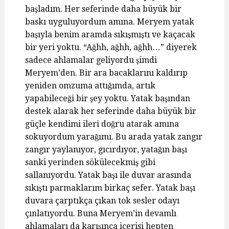
başladım. Her seferinde daha büyük bir
baskı uyguluyordum amına. Meryem yatak
başıyla benim aramda sıkışmıştı ve kaçacak
bir yeri yoktu. “Ağhh, ağhh, ağhh…” diyerek
sadece ahlamalar geliyordu şimdi
Meryem’den. Bir ara bacaklarını kaldırıp
yeniden omzuma attığımda, artık
yapabileceği bir şey yoktu. Yatak başından
destek alarak her seferinde daha büyük bir
güçle kendimi ileri doğru atarak amına
sokuyordum yarağımı. Bu arada yatak zangır
zangır yaylanıyor, gıcırdıyor, yatağın başı
sanki yerinden sökülecekmiş gibi
sallanıyordu. Yatak başı ile duvar arasında
sıkıştı parmaklarım birkaç sefer. Yatak başı
duvara çarptıkça çıkan tok sesler odayı
çınlatıyordu. Buna Meryem’in devamlı
ahlamaları da karışınca içerisi hepten