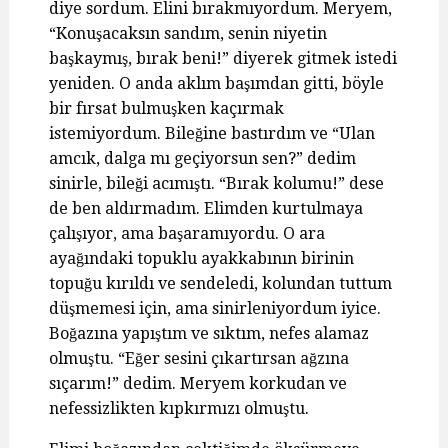
diye sordum. Elini bırakmıyordum. Meryem,
“Konuşacaksın sandım, senin niyetin
başkaymış, bırak beni!” diyerek gitmek istedi
yeniden. O anda aklım başımdan gitti, böyle
bir fırsat bulmuşken kaçırmak
istemiyordum. Bileğine bastırdım ve “Ulan
amcık, dalga mı geçiyorsun sen?” dedim
sinirle, bileği acımıştı. “Bırak kolumu!” dese
de ben aldırmadım. Elimden kurtulmaya
çalışıyor, ama başaramıyordu. O ara
ayağındaki topuklu ayakkabının birinin
topuğu kırıldı ve sendeledi, kolundan tuttum
düşmemesi için, ama sinirleniyordum iyice.
Boğazına yapıştım ve sıktım, nefes alamaz
olmuştu. “Eğer sesini çıkartırsan ağzına
sıçarım!” dedim. Meryem korkudan ve
nefessizlikten kıpkırmızı olmuştu.