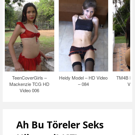
TeenCoverGirls –
Heidy Model – HD Video
TM4B Luc
Mackenzie TCG HD
– 084
Vid
Video 006
Ah Bu Töreler Seks