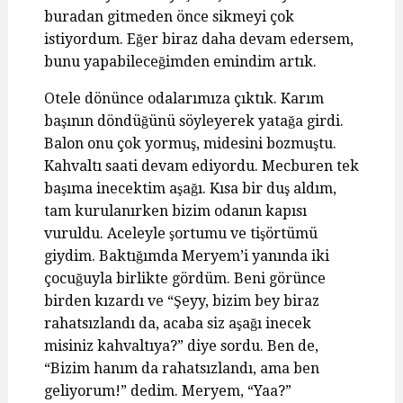
buradan gitmeden önce sikmeyi çok
istiyordum. Eğer biraz daha devam edersem,
bunu yapabileceğimden emindim artık.
Otele dönünce odalarımıza çıktık. Karım
başının döndüğünü söyleyerek yatağa girdi.
Balon onu çok yormuş, midesini bozmuştu.
Kahvaltı saati devam ediyordu. Mecburen tek
başıma inecektim aşağı. Kısa bir duş aldım,
tam kurulanırken bizim odanın kapısı
vuruldu. Aceleyle şortumu ve tişörtümü
giydim. Baktığımda Meryem’i yanında iki
çocuğuyla birlikte gördüm. Beni görünce
birden kızardı ve “Şeyy, bizim bey biraz
rahatsızlandı da, acaba siz aşağı inecek
misiniz kahvaltıya?” diye sordu. Ben de,
“Bizim hanım da rahatsızlandı, ama ben
geliyorum!” dedim. Meryem, “Yaa?”