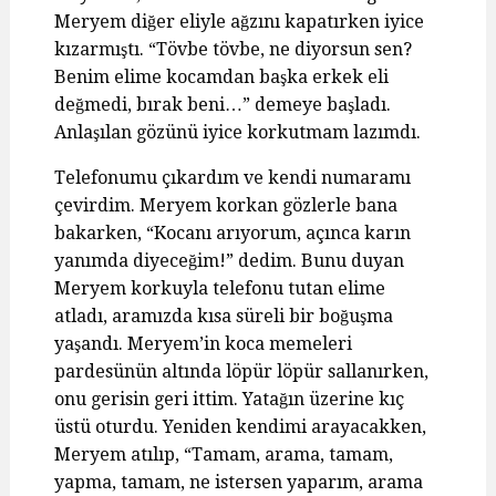
Meryem diğer eliyle ağzını kapatırken iyice
kızarmıştı. “Tövbe tövbe, ne diyorsun sen?
Benim elime kocamdan başka erkek eli
değmedi, bırak beni…” demeye başladı.
Anlaşılan gözünü iyice korkutmam lazımdı.
Telefonumu çıkardım ve kendi numaramı
çevirdim. Meryem korkan gözlerle bana
bakarken, “Kocanı arıyorum, açınca karın
yanımda diyeceğim!” dedim. Bunu duyan
Meryem korkuyla telefonu tutan elime
atladı, aramızda kısa süreli bir boğuşma
yaşandı. Meryem’in koca memeleri
pardesünün altında löpür löpür sallanırken,
onu gerisin geri ittim. Yatağın üzerine kıç
üstü oturdu. Yeniden kendimi arayacakken,
Meryem atılıp, “Tamam, arama, tamam,
yapma, tamam, ne istersen yaparım, arama