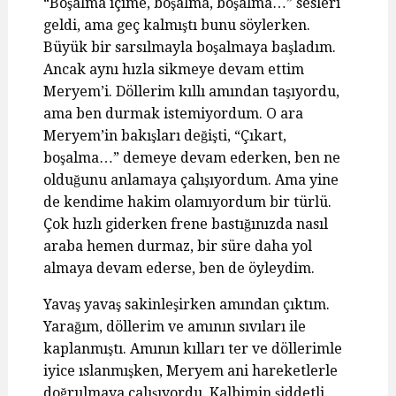
“Boşalma içime, boşalma, boşalma…” sesleri
geldi, ama geç kalmıştı bunu söylerken.
Büyük bir sarsılmayla boşalmaya başladım.
Ancak aynı hızla sikmeye devam ettim
Meryem’i. Döllerim kıllı amından taşıyordu,
ama ben durmak istemiyordum. O ara
Meryem’in bakışları değişti, “Çıkart,
boşalma…” demeye devam ederken, ben ne
olduğunu anlamaya çalışıyordum. Ama yine
de kendime hakim olamıyordum bir türlü.
Çok hızlı giderken frene bastığınızda nasıl
araba hemen durmaz, bir süre daha yol
almaya devam ederse, ben de öyleydim.
Yavaş yavaş sakinleşirken amından çıktım.
Yarağım, döllerim ve amının sıvıları ile
kaplanmıştı. Amının kılları ter ve döllerimle
iyice ıslanmışken, Meryem ani hareketlerle
doğrulmaya çalışıyordu. Kalbimin şiddetli