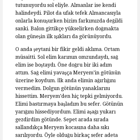
tutunuyordu sol eliyle. Almanlar ise kendi
halindeydi. Pilot da ufak tefek Almancasıyla
onlarla konuşurken bizim farkımızda değildi
sanki. Balon gittikçe yükselirken doğmakta
olan güneşin ilk ışıkları da görünüyordu.
O anda şeytani bir fikir geldi aklıma. Ortam
müsaitti. Sol elim karımın omzundaydı, sağ
elim ise boştaydı. Öne doğru bir iki adım
attım. Sağ elimi yavaşça Meryem’in götünün
üzerine koydum. İlk anda elimin ağırlığını
vermedim. Dolgun götünün yanaklarını
hissettim. Meryem’den hiç tepki gelmiyordu.
Elimi bastırmaya başladım bu sefer. Götünün
yarığını hissediyordum. Elimi aşağı yukarı
gezdirdim götünde. Sepet arada sırada
sallandıkça Meryem kocasına daha sıkı
sarılıyordu. Öyle olduğu birkaç sefer adeta