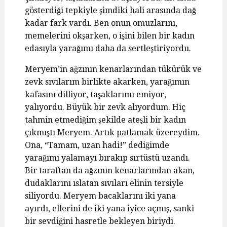
gösterdiği tepkiyle şimdiki hali arasında dağ
kadar fark vardı. Ben onun omuzlarını,
memelerini okşarken, o işini bilen bir kadın
edasıyla yarağımı daha da sertleştiriyordu.
Meryem’in ağzının kenarlarından tükürük ve
zevk sıvılarım birlikte akarken, yarağımın
kafasını dilliyor, taşaklarımı emiyor,
yalıyordu. Büyük bir zevk alıyordum. Hiç
tahmin etmediğim şekilde ateşli bir kadın
çıkmıştı Meryem. Artık patlamak üzereydim.
Ona, “Tamam, uzan hadi!” dediğimde
yarağımı yalamayı bırakıp sırtüstü uzandı.
Bir taraftan da ağzının kenarlarından akan,
dudaklarını ıslatan sıvıları elinin tersiyle
siliyordu. Meryem bacaklarını iki yana
ayırdı, ellerini de iki yana iyice açmış, sanki
bir sevdiğini hasretle bekleyen biriydi.