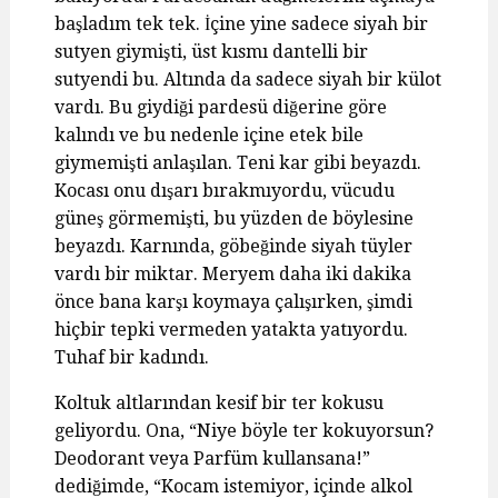
başladım tek tek. İçine yine sadece siyah bir
sutyen giymişti, üst kısmı dantelli bir
sutyendi bu. Altında da sadece siyah bir külot
vardı. Bu giydiği pardesü diğerine göre
kalındı ve bu nedenle içine etek bile
giymemişti anlaşılan. Teni kar gibi beyazdı.
Kocası onu dışarı bırakmıyordu, vücudu
güneş görmemişti, bu yüzden de böylesine
beyazdı. Karnında, göbeğinde siyah tüyler
vardı bir miktar. Meryem daha iki dakika
önce bana karşı koymaya çalışırken, şimdi
hiçbir tepki vermeden yatakta yatıyordu.
Tuhaf bir kadındı.
Koltuk altlarından kesif bir ter kokusu
geliyordu. Ona, “Niye böyle ter kokuyorsun?
Deodorant veya Parfüm kullansana!”
dediğimde, “Kocam istemiyor, içinde alkol