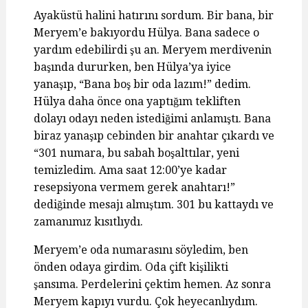
Ayaküstü halini hatırını sordum. Bir bana, bir
Meryem’e bakıyordu Hülya. Bana sadece o
yardım edebilirdi şu an. Meryem merdivenin
başında dururken, ben Hülya’ya iyice
yanaşıp, “Bana boş bir oda lazım!” dedim.
Hülya daha önce ona yaptığım tekliften
dolayı odayı neden istediğimi anlamıştı. Bana
biraz yanaşıp cebinden bir anahtar çıkardı ve
“301 numara, bu sabah boşalttılar, yeni
temizledim. Ama saat 12:00’ye kadar
resepsiyona vermem gerek anahtarı!”
dediğinde mesajı almıştım. 301 bu kattaydı ve
zamanımız kısıtlıydı.
Meryem’e oda numarasını söyledim, ben
önden odaya girdim. Oda çift kişilikti
şansıma. Perdelerini çektim hemen. Az sonra
Meryem kapıyı vurdu. Çok heyecanlıydım.