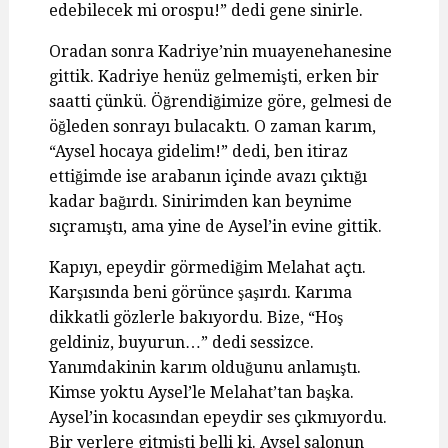
edebilecek mi orospu!” dedi gene sinirle.
Oradan sonra Kadriye’nin muayenehanesine
gittik. Kadriye henüz gelmemişti, erken bir
saatti çünkü. Öğrendiğimize göre, gelmesi de
öğleden sonrayı bulacaktı. O zaman karım,
“Aysel hocaya gidelim!” dedi, ben itiraz
ettiğimde ise arabanın içinde avazı çıktığı
kadar bağırdı. Sinirimden kan beynime
sıçramıştı, ama yine de Aysel’in evine gittik.
Kapıyı, epeydir görmediğim Melahat açtı.
Karşısında beni görünce şaşırdı. Karıma
dikkatli gözlerle bakıyordu. Bize, “Hoş
geldiniz, buyurun…” dedi sessizce.
Yanımdakinin karım olduğunu anlamıştı.
Kimse yoktu Aysel’le Melahat’tan başka.
Aysel’in kocasından epeydir ses çıkmıyordu.
Bir yerlere gitmişti belli ki. Aysel salonun