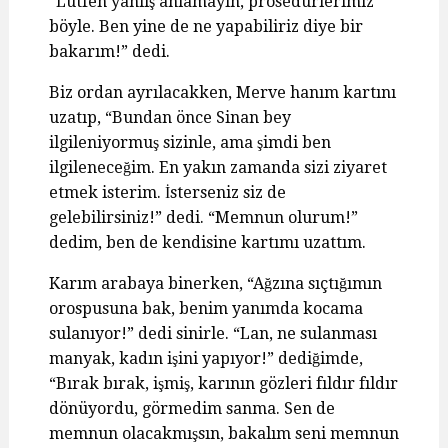
“Lütfen yanlış anlamayın, prosedürlerimiz
böyle. Ben yine de ne yapabiliriz diye bir
bakarım!” dedi.
Biz ordan ayrılacakken, Merve hanım kartını
uzatıp, “Bundan önce Sinan bey
ilgileniyormuş sizinle, ama şimdi ben
ilgileneceğim. En yakın zamanda sizi ziyaret
etmek isterim. İsterseniz siz de
gelebilirsiniz!” dedi. “Memnun olurum!”
dedim, ben de kendisine kartımı uzattım.
Karım arabaya binerken, “Ağzına sıçtığımın
orospusuna bak, benim yanımda kocama
sulanıyor!” dedi sinirle. “Lan, ne sulanması
manyak, kadın işini yapıyor!” dediğimde,
“Bırak bırak, işmiş, karının gözleri fıldır fıldır
dönüyordu, görmedim sanma. Sen de
memnun olacakmışsın, bakalım seni memnun