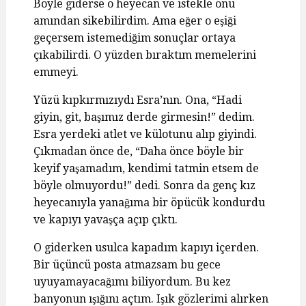
Böyle giderse o heyecan ve istekle onu
amından sikebilirdim. Ama eğer o eşiği
geçersem istemediğim sonuçlar ortaya
çıkabilirdi. O yüzden bıraktım memelerini
emmeyi.
Yüzü kıpkırmızıydı Esra’nın. Ona, “Hadi
giyin, git, başımız derde girmesin!” dedim.
Esra yerdeki atlet ve külotunu alıp giyindi.
Çıkmadan önce de, “Daha önce böyle bir
keyif yaşamadım, kendimi tatmin etsem de
böyle olmuyordu!” dedi. Sonra da genç kız
heyecanıyla yanağıma bir öpücük kondurdu
ve kapıyı yavaşça açıp çıktı.
O giderken usulca kapadım kapıyı içerden.
Bir üçüncü posta atmazsam bu gece
uyuyamayacağımı biliyordum. Bu kez
banyonun ışığını açtım. Işık gözlerimi alırken