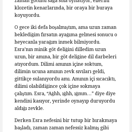
zaman götünü sağa sola oynatıyor, ellerini
klozetin kenarlarında, bir oraya bir buraya
koyuyordu.
O gece iki defa boşalmıştım, ama uzun zaman
beklediğim fırsatın ayağıma gelmesi sonucu o
heyecanla yarağım inmek bilmiyordu.
Esra’nın minik göt deliğini dilledim uzun
uzun, bir amına, bir göt deliğine dil darbeleri
atıyordum. Dilimi amının içine soktum,
dilimin ucuna amının zevk sıvıları geldi,
gittikçe sulanıyordu amı. Amının içi sıcacıktı,
dilimi olabildiğince çok içine sokmaya
çalıştım. Esra, “Ağhh, ığhh, ığmm…” diye diye
kendini kasıyor, yerinde oynayıp duruyordu
aldığı zevkle.
Derken Esra nefesini bir tutup bir bırakmaya
başladı, zaman zaman nefessiz kalmış gibi