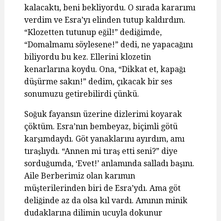
kalacaktı, beni bekliyordu. O sırada kararımı
verdim ve Esra’yı elinden tutup kaldırdım.
“Klozetten tutunup eğil!” dediğimde,
“Domalmamı söylesene!” dedi, ne yapacağını
biliyordu bu kez. Ellerini klozetin
kenarlarına koydu. Ona, “Dikkat et, kapağı
düşürme sakın!” dedim, çıkacak bir ses
sonumuzu getirebilirdi çünkü.
Soğuk fayansın üzerine dizlerimi koyarak
çöktüm. Esra’nın bembeyaz, biçimli götü
karşımdaydı. Göt yanaklarını ayırdım, amı
tıraşlıydı. “Annen mi tıraş etti seni?” diye
sorduğumda, ‘Evet!’ anlamında salladı başını.
Aile Berberimiz olan karımın
müşterilerinden biri de Esra’ydı. Ama göt
deliğinde az da olsa kıl vardı. Amının minik
dudaklarına dilimin ucuyla dokunur