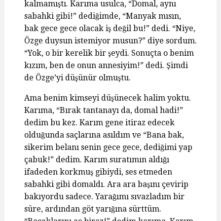
kalmamıştı. Karıma usulca, “Domal, aynı
sabahki gibi!” dediğimde, “Manyak mısın,
bak gece gece olacak iş değil bu!” dedi. “Niye,
Özge duysun istemiyor musun?” diye sordum.
“Yok, o bir kerelik bir şeydi. Sonuçta o benim
kızım, ben de onun annesiyim!” dedi. Şimdi
de Özge’yi düşünür olmuştu.
Ama benim kimseyi düşünecek halim yoktu.
Karıma, “Bırak tantanayı da, domal hadi!”
dedim bu kez. Karım gene itiraz edecek
olduğunda saçlarına asıldım ve “Bana bak,
sikerim belanı senin gece gece, dediğimi yap
çabuk!” dedim. Karım suratımın aldığı
ifadeden korkmuş gibiydi, ses etmeden
sabahki gibi domaldı. Ara ara başını çevirip
bakıyordu sadece. Yarağımı sıvazladım bir
süre, ardından göt yarığına sürttüm.