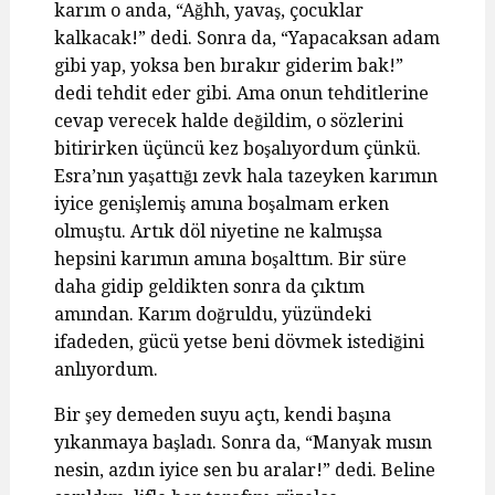
karım o anda, “Ağhh, yavaş, çocuklar
kalkacak!” dedi. Sonra da, “Yapacaksan adam
gibi yap, yoksa ben bırakır giderim bak!”
dedi tehdit eder gibi. Ama onun tehditlerine
cevap verecek halde değildim, o sözlerini
bitirirken üçüncü kez boşalıyordum çünkü.
Esra’nın yaşattığı zevk hala tazeyken karımın
iyice genişlemiş amına boşalmam erken
olmuştu. Artık döl niyetine ne kalmışsa
hepsini karımın amına boşalttım. Bir süre
daha gidip geldikten sonra da çıktım
amından. Karım doğruldu, yüzündeki
ifadeden, gücü yetse beni dövmek istediğini
anlıyordum.
Bir şey demeden suyu açtı, kendi başına
yıkanmaya başladı. Sonra da, “Manyak mısın
nesin, azdın iyice sen bu aralar!” dedi. Beline