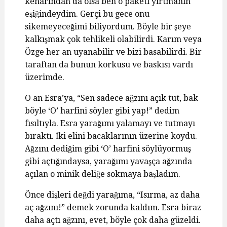
kenarından da olsa ben o paketi yırtmanın
eşiğindeydim. Gerçi bu gece onu
sikemeyeceğimi biliyordum. Böyle bir şeye
kalkışmak çok tehlikeli olabilirdi. Karım veya
Özge her an uyanabilir ve bizi basabilirdi. Bir
taraftan da bunun korkusu ve baskısı vardı
üzerimde.
O an Esra’ya, “Sen sadece ağzını açık tut, bak
böyle ‘O’ harfini söyler gibi yap!” dedim
fısıltıyla. Esra yarağımı yalamayı ve tutmayı
bıraktı. İki elini bacaklarının üzerine koydu.
Ağzını dediğim gibi ‘O’ harfini söylüyormuş
gibi açtığındaysa, yarağımı yavaşça ağzında
açılan o minik deliğe sokmaya başladım.
Önce dişleri değdi yarağıma, “Isırma, az daha
aç ağzını!” demek zorunda kaldım. Esra biraz
daha açtı ağzını, evet, böyle çok daha güzeldi.