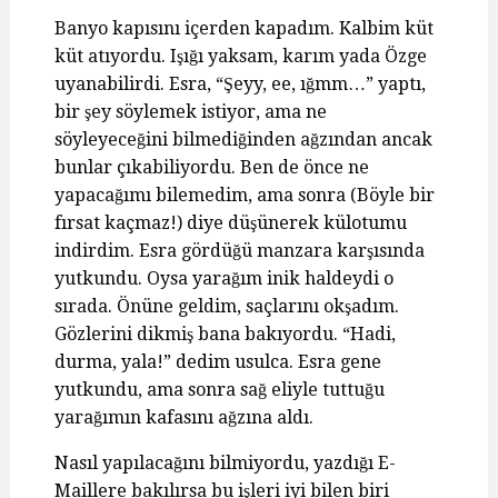
Banyo kapısını içerden kapadım. Kalbim küt
küt atıyordu. Işığı yaksam, karım yada Özge
uyanabilirdi. Esra, “Şeyy, ee, ığmm…” yaptı,
bir şey söylemek istiyor, ama ne
söyleyeceğini bilmediğinden ağzından ancak
bunlar çıkabiliyordu. Ben de önce ne
yapacağımı bilemedim, ama sonra (Böyle bir
fırsat kaçmaz!) diye düşünerek külotumu
indirdim. Esra gördüğü manzara karşısında
yutkundu. Oysa yarağım inik haldeydi o
sırada. Önüne geldim, saçlarını okşadım.
Gözlerini dikmiş bana bakıyordu. “Hadi,
durma, yala!” dedim usulca. Esra gene
yutkundu, ama sonra sağ eliyle tuttuğu
yarağımın kafasını ağzına aldı.
Nasıl yapılacağını bilmiyordu, yazdığı E-
Maillere bakılırsa bu işleri iyi bilen biri