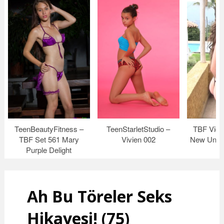
TeenBeautyFitness –
TeenStarletStudio –
TBF Vide
TBF Set 561 Mary
Vivien 002
New Under
Purple Delight
Ah Bu Töreler Seks
Hikayesi! (75)