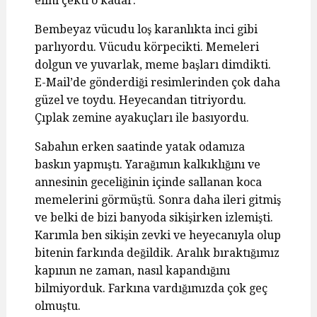
elini çekti o kadar.
Bembeyaz vücudu loş karanlıkta inci gibi
parlıyordu. Vücudu körpecikti. Memeleri
dolgun ve yuvarlak, meme başları dimdikti.
E-Mail’de gönderdiği resimlerinden çok daha
güzel ve toydu. Heyecandan titriyordu.
Çıplak zemine ayakuçları ile basıyordu.
Sabahın erken saatinde yatak odamıza
baskın yapmıştı. Yarağımın kalkıklığını ve
annesinin geceliğinin içinde sallanan koca
memelerini görmüştü. Sonra daha ileri gitmiş
ve belki de bizi banyoda sikişirken izlemişti.
Karımla ben sikişin zevki ve heyecanıyla olup
bitenin farkında değildik. Aralık bıraktığımız
kapının ne zaman, nasıl kapandığını
bilmiyorduk. Farkına vardığımızda çok geç
olmuştu.