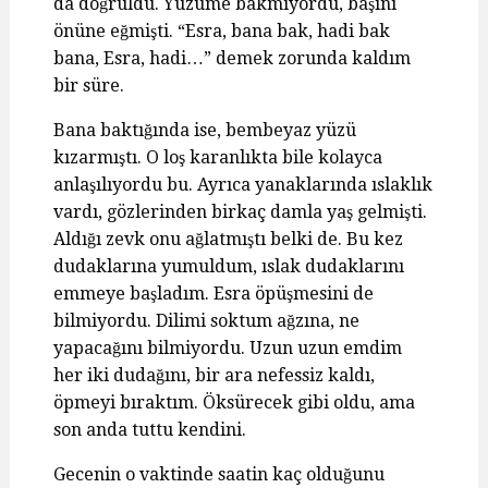
da doğruldu. Yüzüme bakmıyordu, başını
önüne eğmişti. “Esra, bana bak, hadi bak
bana, Esra, hadi…” demek zorunda kaldım
bir süre.
Bana baktığında ise, bembeyaz yüzü
kızarmıştı. O loş karanlıkta bile kolayca
anlaşılıyordu bu. Ayrıca yanaklarında ıslaklık
vardı, gözlerinden birkaç damla yaş gelmişti.
Aldığı zevk onu ağlatmıştı belki de. Bu kez
dudaklarına yumuldum, ıslak dudaklarını
emmeye başladım. Esra öpüşmesini de
bilmiyordu. Dilimi soktum ağzına, ne
yapacağını bilmiyordu. Uzun uzun emdim
her iki dudağını, bir ara nefessiz kaldı,
öpmeyi bıraktım. Öksürecek gibi oldu, ama
son anda tuttu kendini.
Gecenin o vaktinde saatin kaç olduğunu