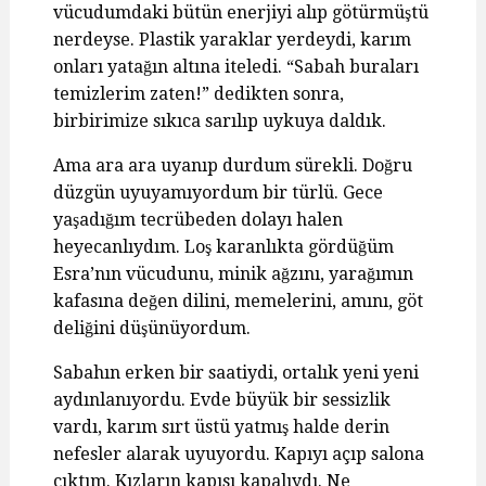
vücudumdaki bütün enerjiyi alıp götürmüştü
nerdeyse. Plastik yaraklar yerdeydi, karım
onları yatağın altına iteledi. “Sabah buraları
temizlerim zaten!” dedikten sonra,
birbirimize sıkıca sarılıp uykuya daldık.
Ama ara ara uyanıp durdum sürekli. Doğru
düzgün uyuyamıyordum bir türlü. Gece
yaşadığım tecrübeden dolayı halen
heyecanlıydım. Loş karanlıkta gördüğüm
Esra’nın vücudunu, minik ağzını, yarağımın
kafasına değen dilini, memelerini, amını, göt
deliğini düşünüyordum.
Sabahın erken bir saatiydi, ortalık yeni yeni
aydınlanıyordu. Evde büyük bir sessizlik
vardı, karım sırt üstü yatmış halde derin
nefesler alarak uyuyordu. Kapıyı açıp salona
çıktım. Kızların kapısı kapalıydı. Ne