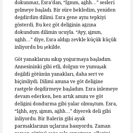
dokunmaz, Esra’dan, “Iğmm, ağhh…” sesleri
gelmeye başladı. Bir süre bekledim, yeniden
değdirdim dilimi. Esra gene aynı tepkiyi
gösterdi. Bu kez göt deliğinin ağzına
dokundum dilimin ucuyla. “Ayy, ığmm,
uğhh…” diye, Esra aldığı zevkle küçük küçük
inliyordu bu şekilde.
Göt yanaklarını sıkıp yoğurmaya başladım.
Annesininki gibi etli, dolgun ve yumuşak
değildi götünün yanakları, daha sert ve
biçimliydi. Dilimi amına ve göt deliğine
rastgele değdirmeye başladım. Esra inlemeye
devam ederken, ben artık amını ve göt
deliğini dondurma gibi yalar olmuştum. Esra,
“Iğhh, ayy, ığmm, ağhh…” diyerek deli gibi
inliyordu. Bir Balerin gibi ayak
parmaklarının uçlarına basıyordu. Zaman