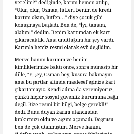
verelim?” dediğinde, karım hemen atılıp,
“Olur, olur, Osman, lütfen, benim de kredi
kartım olsun, lütfen…” diye çocuk gibi
konuşmaya başladı. Ben de, “İyi, tamam,
alalım!” dedim. Benim kartımdan ek kart
çıkaracaktık. Ama unuttuğum bir şey vardı.
Karımla henüz resmi olarak evli değildim.
Merve hanım karımın ve benim
kimliklerimize baktı önce, sonra münasip bir
dille, “E, şey, Osman bey, kusura bakmayın
ama bu şartlar altında maalesef eşinize kart
çıkartamayız. Kendi adına da veremiyoruz,
çünkü hiçbir sosyal güvenlik kurumuna bağlı
değil. Bize resmi bir bilgi, belge gerekli!”
dedi. Bunu duyan karım utancından
kıpkırmızı oldu ve ağzını açamadı. Doğrusu
ben de çok utanmıştım. Merve hanım,