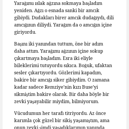
Yarağımı ıslak ağzına sokmaya başladım
yeniden. Ağzı o esnada sanki bir amcık
gibiydi. Dudakları birer amcık dudağıydı, dili
amcığının diliydi. Yarağım da o amcığın içine
giriyordu.
Başını iki yanından tuttum, öne bir adım
daha attım. Yarağımı ağzının içine sokup
çıkartmaya başladım. Esra iki eliyle
bileklerimi tutuyordu sıkıca. Boğuk, ufaktan
sesler çıkartıyordu. Gözlerimi kapadım,
bakire bir amcığı siker gibiydim. O zamana
kadar sadece Remziye’nin kızı Buse’yi
sikmiştim bakire olarak. Bir daha böyle bir
zevki yaşayabilir miydim, bilmiyorum.
Vücudumun her tarafı titriyordu. Az önce
karımla çok güzel bir sikiş yaşamıştım, ama
onun zevki şimdi yaşadıklarımın yanında