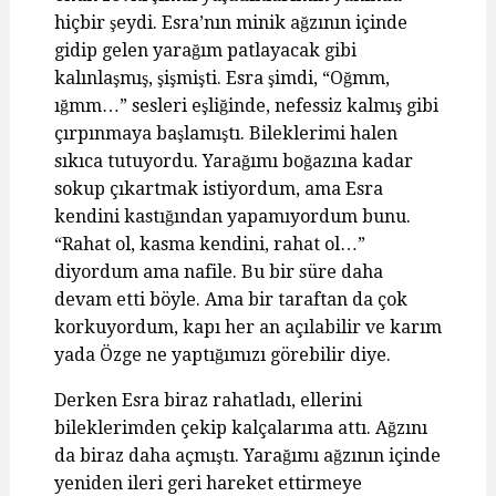
hiçbir şeydi. Esra’nın minik ağzının içinde
gidip gelen yarağım patlayacak gibi
kalınlaşmış, şişmişti. Esra şimdi, “Oğmm,
ığmm…” sesleri eşliğinde, nefessiz kalmış gibi
çırpınmaya başlamıştı. Bileklerimi halen
sıkıca tutuyordu. Yarağımı boğazına kadar
sokup çıkartmak istiyordum, ama Esra
kendini kastığından yapamıyordum bunu.
“Rahat ol, kasma kendini, rahat ol…”
diyordum ama nafile. Bu bir süre daha
devam etti böyle. Ama bir taraftan da çok
korkuyordum, kapı her an açılabilir ve karım
yada Özge ne yaptığımızı görebilir diye.
Derken Esra biraz rahatladı, ellerini
bileklerimden çekip kalçalarıma attı. Ağzını
da biraz daha açmıştı. Yarağımı ağzının içinde
yeniden ileri geri hareket ettirmeye