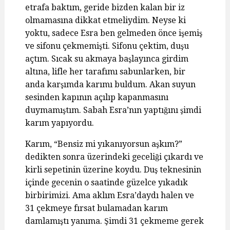
etrafa baktım, geride bizden kalan bir iz
olmamasına dikkat etmeliydim. Neyse ki
yoktu, sadece Esra ben gelmeden önce işemiş
ve sifonu çekmemişti. Sifonu çektim, duşu
açtım. Sıcak su akmaya başlayınca girdim
altına, lifle her tarafımı sabunlarken, bir
anda karşımda karımı buldum. Akan suyun
sesinden kapının açılıp kapanmasını
duymamıştım. Sabah Esra’nın yaptığını şimdi
karım yapıyordu.
Karım, “Bensiz mi yıkanıyorsun aşkım?”
dedikten sonra üzerindeki geceliği çıkardı ve
kirli sepetinin üzerine koydu. Duş teknesinin
içinde gecenin o saatinde güzelce yıkadık
birbirimizi. Ama aklım Esra’daydı halen ve
31 çekmeye fırsat bulamadan karım
damlamıştı yanıma. Şimdi 31 çekmeme gerek