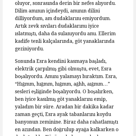
oluyor, sonrasında derin bir nefes alıyordu.
Dilim amının içindeydi, amının dilini
dilliyordum, am dudaklarını emiyordum.
Artık zevk sıvıları dudaklarımı iyice
ıslatmıştı, daha da sulanıyordu amı. Ellerim
kadife tenli kalçalarında, göt yanaklarında
geziniyordu.
Sonunda Esra kendini kasmaya başladı,
elektrik çarpılmış gibi olmuştu, evet, Esra
boşalıyordu. Amını yalamayı bıraktım. Esra,
“Hığmm, hığmm, hığmm, ağhh, aığmm…”
sesleri eşliğinde boşalıyordu. O boşalırken,
ben iyice kasılmış göt yanaklarını emip,
yaladım bir süre. Aradan bir dakika kadar
zaman geçti, Esra ayak tabanlarını koydu
banyonun zeminine. Biraz daha rahatlamıştı
en azından. Ben doğrulup ayağa kalkarken o