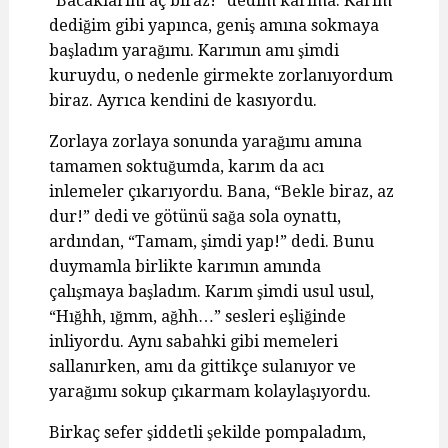
“Bacaklarını aç biraz!” dedim karıma. Karım
dediğim gibi yapınca, geniş amına sokmaya
başladım yarağımı. Karımın amı şimdi
kuruydu, o nedenle girmekte zorlanıyordum
biraz. Ayrıca kendini de kasıyordu.
Zorlaya zorlaya sonunda yarağımı amına
tamamen soktuğumda, karım da acı
inlemeler çıkarıyordu. Bana, “Bekle biraz, az
dur!” dedi ve götünü sağa sola oynattı,
ardından, “Tamam, şimdi yap!” dedi. Bunu
duymamla birlikte karımın amında
çalışmaya başladım. Karım şimdi usul usul,
“Hığhh, ığmm, ağhh…” sesleri eşliğinde
inliyordu. Aynı sabahki gibi memeleri
sallanırken, amı da gittikçe sulanıyor ve
yarağımı sokup çıkarmam kolaylaşıyordu.
Birkaç sefer şiddetli şekilde pompaladım,