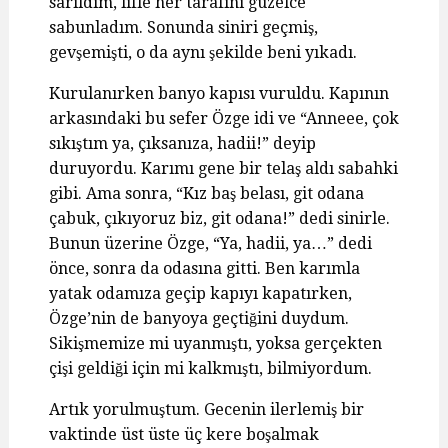
sarıldım, lifle her tarafını güzelce
sabunladım. Sonunda siniri geçmiş,
gevşemişti, o da aynı şekilde beni yıkadı.
Kurulanırken banyo kapısı vuruldu. Kapının
arkasındaki bu sefer Özge idi ve “Anneee, çok
sıkıştım ya, çıksanıza, hadii!” deyip
duruyordu. Karımı gene bir telaş aldı sabahki
gibi. Ama sonra, “Kız baş belası, git odana
çabuk, çıkıyoruz biz, git odana!” dedi sinirle.
Bunun üzerine Özge, “Ya, hadii, ya…” dedi
önce, sonra da odasına gitti. Ben karımla
yatak odamıza geçip kapıyı kapatırken,
Özge’nin de banyoya geçtiğini duydum.
Sikişmemize mi uyanmıştı, yoksa gerçekten
çişi geldiği için mi kalkmıştı, bilmiyordum.
Artık yorulmuştum. Gecenin ilerlemiş bir
vaktinde üst üste üç kere boşalmak