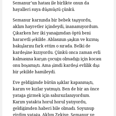
Semanur’un hatası ile birlikte onun da
hayalleri suya düşmüştü çünkü.
Semanur karnında bir bebek taşıyordu,
aklım hayretler içindeydi, inanamıyordum.
Çıkarken her iki yanağımdan öptü beni
hararetli şekilde. Ablasının şaşkın ve kızmış
bakışlarını fark ettim o sırada. Belki de
kardeşine kızıyordu. Çünkü onca zaman evli
kalmasına karşın çocuğu olmadığı için kocası
onu boşamıştı. Ama şimdi kardeşi evlilik dışı
bir şekilde hamileydi.
Eve geldiğimde bütün ışıklar kapanmıştı,
karım ve kızlar yatmıştı. Ben de bir an önce
yatağa girmek için sabırsızlanıyordum.
Karım yatakta horul horul yatıyordu,
geldiğimden haberi bile olmadı. Soyunup
girdim yatağa. Aklım Zekiye, Semanur ve