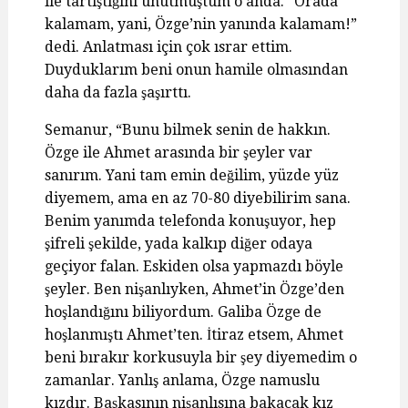
ile tartıştığını unutmuştum o anda. “Orada
kalamam, yani, Özge’nin yanında kalamam!”
dedi. Anlatması için çok ısrar ettim.
Duyduklarım beni onun hamile olmasından
daha da fazla şaşırttı.
Semanur, “Bunu bilmek senin de hakkın.
Özge ile Ahmet arasında bir şeyler var
sanırım. Yani tam emin değilim, yüzde yüz
diyemem, ama en az 70-80 diyebilirim sana.
Benim yanımda telefonda konuşuyor, hep
şifreli şekilde, yada kalkıp diğer odaya
geçiyor falan. Eskiden olsa yapmazdı böyle
şeyler. Ben nişanlıyken, Ahmet’in Özge’den
hoşlandığını biliyordum. Galiba Özge de
hoşlanmıştı Ahmet’ten. İtiraz etsem, Ahmet
beni bırakır korkusuyla bir şey diyemedim o
zamanlar. Yanlış anlama, Özge namuslu
kızdır. Başkasının nişanlısına bakacak kız