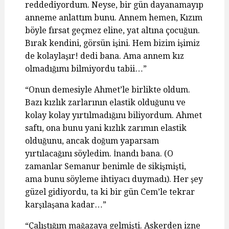
reddediyordum. Neyse, bir gün dayanamayıp
anneme anlattım bunu. Annem hemen, Kızım
böyle fırsat geçmez eline, yat altına çocuğun.
Bırak kendini, görsün işini. Hem bizim işimiz
de kolaylaşır! dedi bana. Ama annem kız
olmadığımı bilmiyordu tabii…”
“Onun demesiyle Ahmet’le birlikte oldum.
Bazı kızlık zarlarının elastik olduğunu ve
kolay kolay yırtılmadığını biliyordum. Ahmet
saftı, ona bunu yani kızlık zarımın elastik
olduğunu, ancak doğum yaparsam
yırtılacağını söyledim. İnandı bana. (O
zamanlar Semanur benimle de sikişmişti,
ama bunu söyleme ihtiyacı duymadı). Her şey
güzel gidiyordu, ta ki bir gün Cem’le tekrar
karşılaşana kadar…”
“Çalıştığım mağazaya gelmişti. Askerden izne