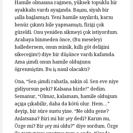
Hamile olmasına rağmen, yüksek topuklu bir
ayakkabı vardı ayağında. Başını, siyah bir
şalla bağlamıştı. Yeni hamile sayılırdı, karnı
henüz çıkıntı bile yapmamıştı, fiziği çok
güzeldi. Onu yeniden sikmeyi çok istiyordum.
Arabaya binmeden önce, (Bu meseleyi
halledersem, onun minik, kıllı göt deliğini
sikeceğim!) diye bir düşünce vardı kafamda.
Ama şimdi onun hamile olduğunu
öğrenmiştim. Bu iş nasıl olacaktı?
Ona, “Sen şimdi rahatla, sakin ol. Sen eve niye
gidiyorsun peki? Kalsana bizde!” dedim.
Semanur, “Olmaz, kalamam, hamile olduğum
açığa çıkabilir, daha da kötü olur. Hem…”
deyip, bir süre sustu yine. “Ne oldu gene?
Anlatsana? Biri mi bir şey dedi? Karım mı,
Özge mi? Bir şey mi oldu?” diye sordum. Özge