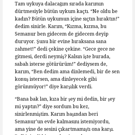
Tam uykuya dalacağım sırada karımın
dürtmesiyle bütün uykum kaçtı. “Ne oldu be
kadın? Bütün uykumun içine sıçtın bıraktın!”
dedim sinirle. Karım, “Kızma, kızma, bu
Semanur ben gidecem de gidecem deyip
duruyor. Şunu bir evine bıraksana sana
zahmet!” dedi çekine çekine. “Gece gece ne
gitmesi, derdi neymiş? Kalsın işte burada,
sabah isterse götürürüm!” dediysem de,
karım, “Ben dedim ama dinlemedi, bir de sen
konuş istersen, ama dinleyecek gibi
görünmüyor!” diye karşılık verdi.
“Bana bak lan, kıza bir şey mi dedin, bir şey
mi yaptın?” diye sordum bu kez,
sinirlenmiştim. Karım başından beri
Semanur’un evde kalmasını istemiyordu,
ama yine de sesini çıkartmamıştı ona karşı.