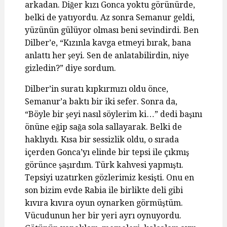
arkadan. Diğer kızı Gonca yoktu görünürde,
belki de yatıyordu. Az sonra Semanur geldi,
yüzünün gülüyor olması beni sevindirdi. Ben
Dilber’e, “Kızınla kavga etmeyi bırak, bana
anlattı her şeyi. Sen de anlatabilirdin, niye
gizledin?” diye sordum.
Dilber’in suratı kıpkırmızı oldu önce,
Semanur’a baktı bir iki sefer. Sonra da,
“Böyle bir şeyi nasıl söylerim ki…” dedi başını
önüne eğip sağa sola sallayarak. Belki de
haklıydı. Kısa bir sessizlik oldu, o sırada
içerden Gonca’yı elinde bir tepsi ile çıkmış
görünce şaşırdım. Türk kahvesi yapmıştı.
Tepsiyi uzatırken gözlerimiz kesişti. Onu en
son bizim evde Rabia ile birlikte deli gibi
kıvıra kıvıra oyun oynarken görmüştüm.
Vücudunun her bir yeri ayrı oynuyordu.