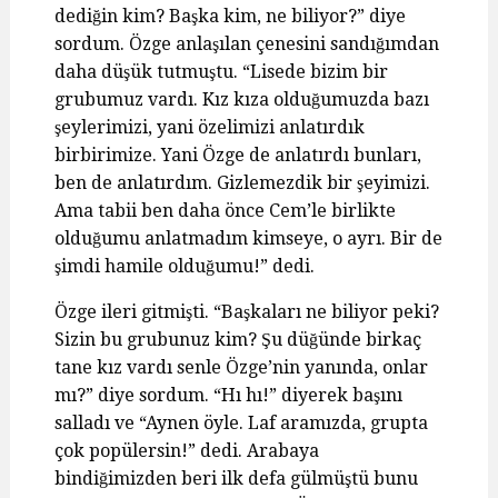
dediğin kim? Başka kim, ne biliyor?” diye
sordum. Özge anlaşılan çenesini sandığımdan
daha düşük tutmuştu. “Lisede bizim bir
grubumuz vardı. Kız kıza olduğumuzda bazı
şeylerimizi, yani özelimizi anlatırdık
birbirimize. Yani Özge de anlatırdı bunları,
ben de anlatırdım. Gizlemezdik bir şeyimizi.
Ama tabii ben daha önce Cem’le birlikte
olduğumu anlatmadım kimseye, o ayrı. Bir de
şimdi hamile olduğumu!” dedi.
Özge ileri gitmişti. “Başkaları ne biliyor peki?
Sizin bu grubunuz kim? Şu düğünde birkaç
tane kız vardı senle Özge’nin yanında, onlar
mı?” diye sordum. “Hı hı!” diyerek başını
salladı ve “Aynen öyle. Laf aramızda, grupta
çok popülersin!” dedi. Arabaya
bindiğimizden beri ilk defa gülmüştü bunu