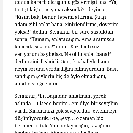
tonum kararlı olduğumu göstermişti ona. “Ya,
tartıştık işte, ne yapacaksın ki?” deyince,
“Kızım bak, benim tepemi attırma. Şu işi
adam gibi anlat bana. Sinirlendirme, döverim
yoksa!” dedim. Semanur bir süre sustuktan
sonra, “Tamam, anlatacağım. Ama aramızda
kalacak, söz mü?” dedi. “Söz, hadi söz
veriyorum baş belası. Ne oldu anlat bana!”
dedim sinirli sinirli. Genç kız haliyle bana
neyin sözünü verdirdiğini bilmiyordum. Basit
sandığım şeylerin hiç de öyle olmadığını,
anlatınca öğrendim.
Semanur, “En başından anlatmam gerek
aslında… Lisede benim Cem diye bir sevgilim
vardı. Birbirimizi çok seviyorduk, evlenmeyi
düşünüyorduk. İşte, şeyy… o zaman biz
beraber olduk. Yani anlayacağın, kızlığımı