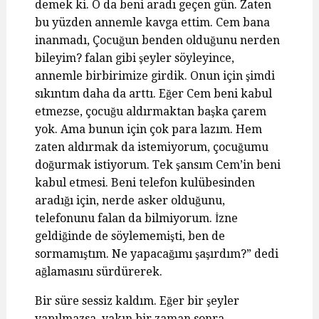
demek ki. O da beni aradı geçen gün. Zaten
bu yüzden annemle kavga ettim. Cem bana
inanmadı, Çocuğun benden olduğunu nerden
bileyim? falan gibi şeyler söyleyince,
annemle birbirimize girdik. Onun için şimdi
sıkıntım daha da arttı. Eğer Cem beni kabul
etmezse, çocuğu aldırmaktan başka çarem
yok. Ama bunun için çok para lazım. Hem
zaten aldırmak da istemiyorum, çocuğumu
doğurmak istiyorum. Tek şansım Cem’in beni
kabul etmesi. Beni telefon kulübesinden
aradığı için, nerde asker olduğunu,
telefonunu falan da bilmiyorum. İzne
geldiğinde de söylememişti, ben de
sormamıştım. Ne yapacağımı şaşırdım?” dedi
ağlamasını sürdürerek.
Bir süre sessiz kaldım. Eğer bir şeyler
yapılmazsa, yakın bir zaman sonra