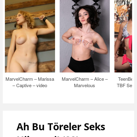
MarvelCharm – Marissa
MarvelCharm – Alice –
TeenBeau
– Captive – video
Marvelous
TBF Set 
Po
Ah Bu Töreler Seks