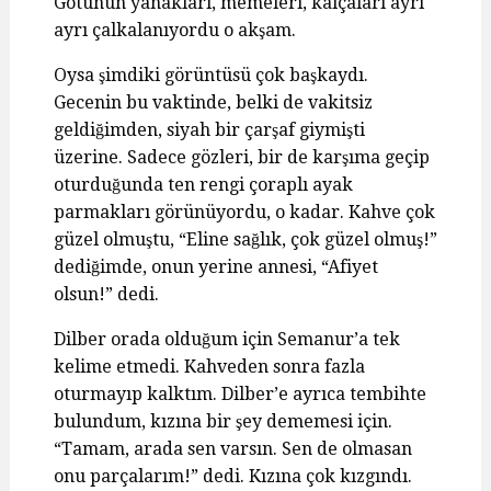
Götünün yanakları, memeleri, kalçaları ayrı
ayrı çalkalanıyordu o akşam.
Oysa şimdiki görüntüsü çok başkaydı.
Gecenin bu vaktinde, belki de vakitsiz
geldiğimden, siyah bir çarşaf giymişti
üzerine. Sadece gözleri, bir de karşıma geçip
oturduğunda ten rengi çoraplı ayak
parmakları görünüyordu, o kadar. Kahve çok
güzel olmuştu, “Eline sağlık, çok güzel olmuş!”
dediğimde, onun yerine annesi, “Afiyet
olsun!” dedi.
Dilber orada olduğum için Semanur’a tek
kelime etmedi. Kahveden sonra fazla
oturmayıp kalktım. Dilber’e ayrıca tembihte
bulundum, kızına bir şey dememesi için.
“Tamam, arada sen varsın. Sen de olmasan
onu parçalarım!” dedi. Kızına çok kızgındı.