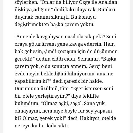
söylerken. “Onlar da biliyor Özge ile Analdan
ilişki yaşadığını!” dedi kıkırdayarak. Bunları
duymak canımı sıkmıştı. Bu konuyu
değiştirmekten başka çarem yoktu.
“Annenle kavgalıysan nasıl olacak peki? Seni
oraya götürürsem gene kavga edersin. Hem
bak gebesin, şimdi çocuğun için de düşünmen
gerekli!” dedim ciddi ciddi. Semanur, “Başka
çarem yok, o da sonuçta annem. Gerçi beni
evde neyin beklediğini bilmiyorum, ama ne
yapabilirim ki?” dedi çaresiz bir halde.
Durumuna üzülmüştüm. “Eğer istersen seni
bir otele yerleştireyim?” diye teklifte
bulundum. “Olmaz ağbi, sağol. Sana yük
olmayayım, hem niye böyle bir şey yapasın
ki? Olmaz, gerek yok!” dedi. Haklıydı, otelde
nereye kadar kalacaktı.