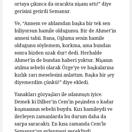
ortaya çıkınca da oracıkta nişanı attı!” diye
gerisini getirdi Semanur.
Ve, “Annem ve ablamdan başka bir tek sen
biliyorsun hamile olduğumu. Bir de Ahmet’in
annesi tabii. Bana, Oğluma senin hamile
olduğunu söylemem, korkma, ama bundan
sonra bizden uzak dur! dedi. Herhalde
Ahmet’in de bundan haberi yoktur. Nişanın
atılma sebebi olarak Özge’ye ve başkalarına
kızlık zarı meselesini anlattım. Başka bir şey
diyemezdim çünkü!” diye ekledi.
Yanakları gözyaşları ile ıslanmıştı iyice.
Demek ki Dilber’in Cem’in peşinden o kadar
koşmasının sebebi buydu. Kızı hamileydi ve
ilerleyen zamanlarda bu durum daha da
sarpa saracaktı. En kısa zamanda Cem’le
Semanur’un evlenmesi gerekliydi.