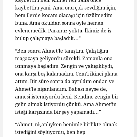
kaybettim ben. Ahmet’ten daha önce
kaybettim yani. Ama onu çok sevdiğim için,
hem ilerde kocam olacağı için üzülmedim
buna. Ama okuldan sonra öyle hemen
evlenemedik. Paramız yoktu. İkimiz de iş
bulup çalışmaya başladık…”
“Ben sonra Ahmet’le tanıştım. Çalıştığım
mağazaya geliyordu sürekli. Zamanla ona
ısınmaya başladım. Zengin ve yakışıklıydı,
ona karşı boş kalamadım. Cem’i ikinci plana
attım. Bir süre sonra da ayrıldım ondan ve
Ahmet’le nişanlandım. Babası neyse de,
annesi istemiyordu beni. Kendine zengin bir
gelin almak istiyordu çünkü. Ama Ahmet’in
isteği karşısında bir şey yapamadı…”
“Ahmet, nişanlıyken benimle birlikte olmak
istediğini söylüyordu, ben hep