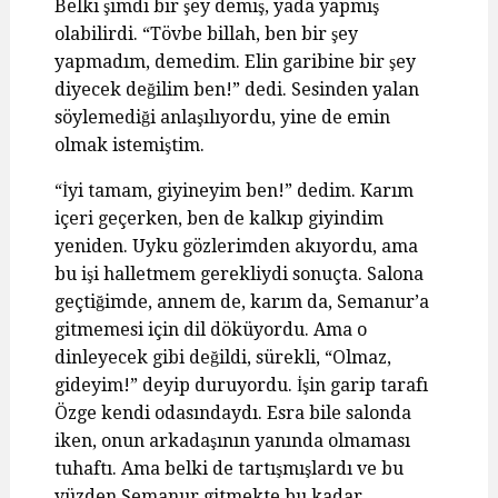
Belki şimdi bir şey demiş, yada yapmış
olabilirdi. “Tövbe billah, ben bir şey
yapmadım, demedim. Elin garibine bir şey
diyecek değilim ben!” dedi. Sesinden yalan
söylemediği anlaşılıyordu, yine de emin
olmak istemiştim.
“İyi tamam, giyineyim ben!” dedim. Karım
içeri geçerken, ben de kalkıp giyindim
yeniden. Uyku gözlerimden akıyordu, ama
bu işi halletmem gerekliydi sonuçta. Salona
geçtiğimde, annem de, karım da, Semanur’a
gitmemesi için dil döküyordu. Ama o
dinleyecek gibi değildi, sürekli, “Olmaz,
gideyim!” deyip duruyordu. İşin garip tarafı
Özge kendi odasındaydı. Esra bile salonda
iken, onun arkadaşının yanında olmaması
tuhaftı. Ama belki de tartışmışlardı ve bu
yüzden Semanur gitmekte bu kadar