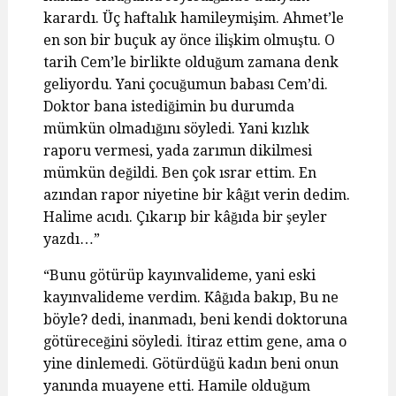
karardı. Üç haftalık hamileymişim. Ahmet’le
en son bir buçuk ay önce ilişkim olmuştu. O
tarih Cem’le birlikte olduğum zamana denk
geliyordu. Yani çocuğumun babası Cem’di.
Doktor bana istediğimin bu durumda
mümkün olmadığını söyledi. Yani kızlık
raporu vermesi, yada zarımın dikilmesi
mümkün değildi. Ben çok ısrar ettim. En
azından rapor niyetine bir kâğıt verin dedim.
Halime acıdı. Çıkarıp bir kâğıda bir şeyler
yazdı…”
“Bunu götürüp kayınvalideme, yani eski
kayınvalideme verdim. Kâğıda bakıp, Bu ne
böyle? dedi, inanmadı, beni kendi doktoruna
götüreceğini söyledi. İtiraz ettim gene, ama o
yine dinlemedi. Götürdüğü kadın beni onun
yanında muayene etti. Hamile olduğum