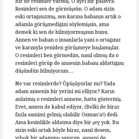
Bir de resimler varmış. O ayrı bir palavra.
Resimleri sen de görmüşsün. O adam sizin
eski ortağınızmış, sen karına babanın artık o
adamla görüşmediğini söylemişsin, ama
demek ki sen de bilmiyormuşsun bunu.
Annen ve baban o insanlarla yani o ortağınız
ve karısıyla yeniden görüşmeye başlamışlar.
O resimleri ben görmedim, nasıl olmuş da o
resimleri görüp de annenin babanı aldattığını
düşündün bilmiyorum…
Ne var resimlerde? Öpüşüyorlar mı? Yada
adam annenin bir yerini mi elliyor? Karın
anlatmış o resimleri annene, hatta göstermiş.
Evet, annen de kabul ediyor, (Belki de biraz
fazla samimi gelmiş olabilir Osman’a!) dedi.
Ama kesinlikle aldatma diye bir şey yok. Bu
sizin eski ortak böyle biraz, nasıl desem,
yılışık bir adammış sanırım, anneni de