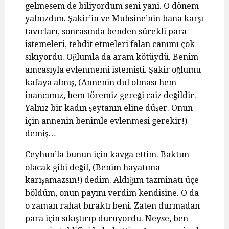
gelmesem de biliyordum seni yani. O dönem
yalnızdım. Şakir’in ve Muhsine’nin bana karşı
tavırları, sonrasında benden sürekli para
istemeleri, tehdit etmeleri falan canımı çok
sıkıyordu. Oğlumla da aram kötüydü. Benim
amcasıyla evlenmemi istemişti. Şakir oğlumu
kafaya almış, (Annenin dul olması hem
inancımız, hem töremiz gereği caiz değildir.
Yalnız bir kadın şeytanın eline düşer. Onun
için annenin benimle evlenmesi gerekir!)
demiş…
Ceyhun’la bunun için kavga ettim. Baktım
olacak gibi değil, (Benim hayatıma
karışamazsın!) dedim. Aldığım tazminatı üçe
böldüm, onun payını verdim kendisine. O da
o zaman rahat bıraktı beni. Zaten durmadan
para için sıkıştırıp duruyordu. Neyse, ben