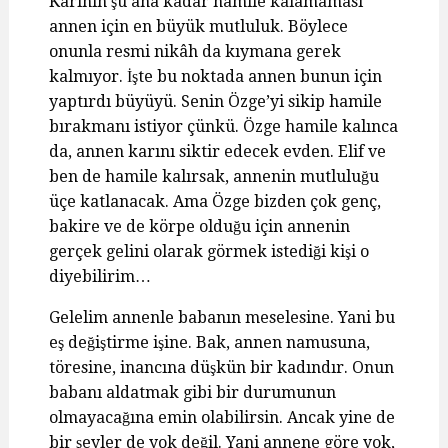
Karının şu ana kadar hamile kalamaması
annen için en büyük mutluluk. Böylece
onunla resmi nikâh da kıymana gerek
kalmıyor. İşte bu noktada annen bunun için
yaptırdı büyüyü. Senin Özge’yi sikip hamile
bırakmanı istiyor çünkü. Özge hamile kalınca
da, annen karını siktir edecek evden. Elif ve
ben de hamile kalırsak, annenin mutluluğu
üçe katlanacak. Ama Özge bizden çok genç,
bakire ve de körpe olduğu için annenin
gerçek gelini olarak görmek istediği kişi o
diyebilirim…
Gelelim annenle babanın meselesine. Yani bu
eş değiştirme işine. Bak, annen namusuna,
töresine, inancına düşkün bir kadındır. Onun
babanı aldatmak gibi bir durumunun
olmayacağına emin olabilirsin. Ancak yine de
bir şeyler de yok değil. Yani annene göre yok,