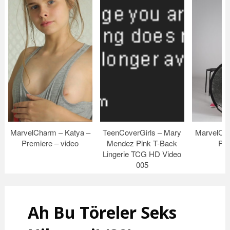
MarvelCharm – Katya –
TeenCoverGirls – Mary
MarvelCha
Premiere – video
Mendez Pink T-Back
Pin
Lingerie TCG HD Video
005
Ah Bu Töreler Seks