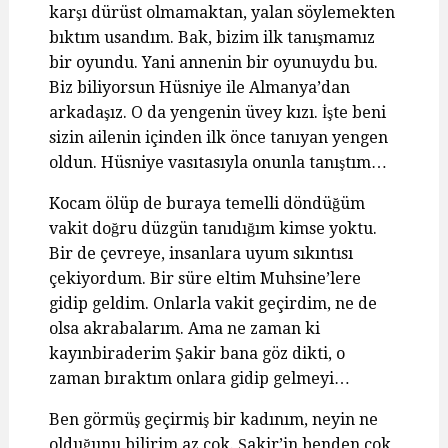
karşı dürüst olmamaktan, yalan söylemekten
bıktım usandım. Bak, bizim ilk tanışmamız
bir oyundu. Yani annenin bir oyunuydu bu.
Biz biliyorsun Hüsniye ile Almanya’dan
arkadaşız. O da yengenin üvey kızı. İşte beni
sizin ailenin içinden ilk önce tanıyan yengen
oldun. Hüsniye vasıtasıyla onunla tanıştım…
Kocam ölüp de buraya temelli döndüğüm
vakit doğru düzgün tanıdığım kimse yoktu.
Bir de çevreye, insanlara uyum sıkıntısı
çekiyordum. Bir süre eltim Muhsine’lere
gidip geldim. Onlarla vakit geçirdim, ne de
olsa akrabalarım. Ama ne zaman ki
kayınbiraderim Şakir bana göz dikti, o
zaman bıraktım onlara gidip gelmeyi…
Ben görmüş geçirmiş bir kadınım, neyin ne
olduğunu bilirim az çok. Şakir’in benden çok