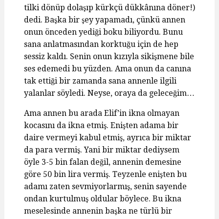
tilki dönüp dolaşıp kürkçü dükkânına döner!)
dedi. Başka bir şey yapamadı, çünkü annen
onun önceden yediği boku biliyordu. Bunu
sana anlatmasından korktuğu için de hep
sessiz kaldı. Senin onun kızıyla sikişmene bile
ses edemedi bu yüzden. Ama onun da canına
tak ettiği bir zamanda sana annenle ilgili
yalanlar söyledi. Neyse, oraya da geleceğim…
Ama annen bu arada Elif’in ikna olmayan
kocasını da ikna etmiş. Enişten adama bir
daire vermeyi kabul etmiş, ayrıca bir miktar
da para vermiş. Yani bir miktar dediysem
öyle 3-5 bin falan değil, annenin demesine
göre 50 bin lira vermiş. Teyzenle enişten bu
adamı zaten sevmiyorlarmış, senin sayende
ondan kurtulmuş oldular böylece. Bu ikna
meselesinde annenin başka ne türlü bir