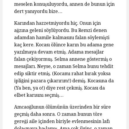
meselen konuşuluyordu, annen de bunun için
dert yanıyordu bize…
Karından hazzetmiyordu hiç. Onun için
ağzına geleni söylüyordu. Bu Remzi denen
adamdan hamile kalmasını falan söylemişti
kaç kere. Kocası ölünce karın bu adama gene
yazılmaya devam etmiş. Adama mesajlar
falan çekiyormuş. Selma annene göstermiş o
mesajları. Neyse, o zaman Selma bunu tehdit
edip siktir etmiş. (Kocamı rahat bırak yoksa
ipliğini pazara çıkarırım!) demiş. Kocasına da
(Ya ben, ya o!) diye rest çekmiş. Kocası da
elbet karısını seçmiş…
Amcaoğlunun ölümünün üzerinden bir süre
geçmiş daha sonra. O zaman bunun töre
gereği aile içinden biriyle evlenmesinin lafı
dolaşmaya başlamış. Ama çok ilginç, o zaman