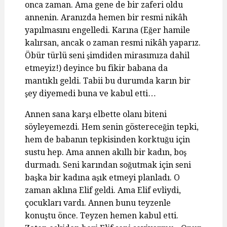
onca zaman. Ama gene de bir zaferi oldu
annenin. Aranızda hemen bir resmi nikâh
yapılmasını engelledi. Karına (Eğer hamile
kalırsan, ancak o zaman resmi nikâh yaparız.
Öbür türlü seni şimdiden mirasımıza dahil
etmeyiz!) deyince bu fikir babana da
mantıklı geldi. Tabii bu durumda karın bir
şey diyemedi buna ve kabul etti…
Annen sana karşı elbette olanı biteni
söyleyemezdi. Hem senin göstereceğin tepki,
hem de babanın tepkisinden korktuğu için
sustu hep. Ama annen akıllı bir kadın, boş
durmadı. Seni karından soğutmak için seni
başka bir kadına aşık etmeyi planladı. O
zaman aklına Elif geldi. Ama Elif evliydi,
çocukları vardı. Annen bunu teyzenle
konuştu önce. Teyzen hemen kabul etti.