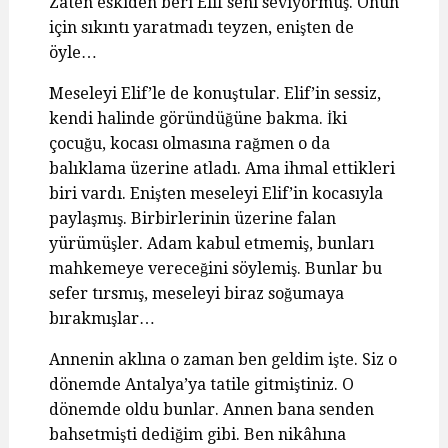
Zaten eskiden beri Elif seni seviyormuş. Onun
için sıkıntı yaratmadı teyzen, enişten de
öyle…
Meseleyi Elif’le de konuştular. Elif’in sessiz,
kendi halinde göründüğüne bakma. İki
çocuğu, kocası olmasına rağmen o da
balıklama üzerine atladı. Ama ihmal ettikleri
biri vardı. Enişten meseleyi Elif’in kocasıyla
paylaşmış. Birbirlerinin üzerine falan
yürümüşler. Adam kabul etmemiş, bunları
mahkemeye vereceğini söylemiş. Bunlar bu
sefer tırsmış, meseleyi biraz soğumaya
bırakmışlar…
Annenin aklına o zaman ben geldim işte. Siz o
dönemde Antalya’ya tatile gitmiştiniz. O
dönemde oldu bunlar. Annen bana senden
bahsetmişti dediğim gibi. Ben nikâhına