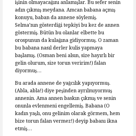
işinin olmayacağını anlamışlar. Bu sefer senin
adın çıkmış meydana. Amcan babana açmış
konuyu, baban da annene söylemiş.
Selma’nın gösterdiği tepkiyi bu kez de annen
göstermiş. Bütün bu olanlar elbette bu
orospunun da kulağına gidiyormuş. O zaman
bu babana nasıl derler kulis yapmaya
başlamış. (Osman beni alsın, size hayırlı bir
gelin olurum, size torun veririm!) falan
diyormuş…
Bu arada annene de yağcılık yapıyormuş.
(Abla, abla!) diye peşinden ayrılmıyormuş
annenin. Ama annen baskın çıkmış ve senin
onunla evlenmeni engellemiş. Babana (O
kadın yaşlı, onu gelinim olarak görmem, hem
bize torun falan vermez!) deyip babanı ikna
etmiş…