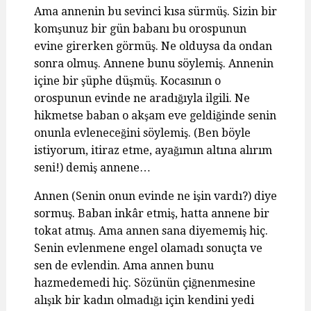
Ama annenin bu sevinci kısa sürmüş. Sizin bir
komşunuz bir gün babanı bu orospunun
evine girerken görmüş. Ne olduysa da ondan
sonra olmuş. Annene bunu söylemiş. Annenin
içine bir şüphe düşmüş. Kocasının o
orospunun evinde ne aradığıyla ilgili. Ne
hikmetse baban o akşam eve geldiğinde senin
onunla evleneceğini söylemiş. (Ben böyle
istiyorum, itiraz etme, ayağımın altına alırım
seni!) demiş annene…
Annen (Senin onun evinde ne işin vardı?) diye
sormuş. Baban inkâr etmiş, hatta annene bir
tokat atmış. Ama annen sana diyememiş hiç.
Senin evlenmene engel olamadı sonuçta ve
sen de evlendin. Ama annen bunu
hazmedemedi hiç. Sözünün çiğnenmesine
alışık bir kadın olmadığı için kendini yedi