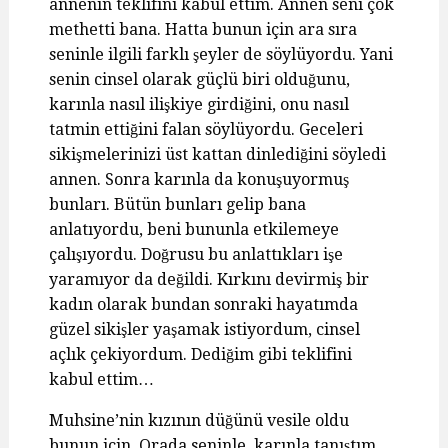
annenin teklifini kabul ettim. Annen seni çok
methetti bana. Hatta bunun için ara sıra
seninle ilgili farklı şeyler de söylüyordu. Yani
senin cinsel olarak güçlü biri olduğunu,
karınla nasıl ilişkiye girdiğini, onu nasıl
tatmin ettiğini falan söylüyordu. Geceleri
sikişmelerinizi üst kattan dinlediğini söyledi
annen. Sonra karınla da konuşuyormuş
bunları. Bütün bunları gelip bana
anlatıyordu, beni bununla etkilemeye
çalışıyordu. Doğrusu bu anlattıkları işe
yaramıyor da değildi. Kırkını devirmiş bir
kadın olarak bundan sonraki hayatımda
güzel sikişler yaşamak istiyordum, cinsel
açlık çekiyordum. Dediğim gibi teklifini
kabul ettim…
Muhsine’nin kızının düğünü vesile oldu
bunun için. Orada seninle, karınla tanıştım.