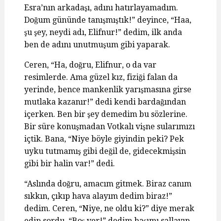
Esra’nın arkadaşı, adını hatırlayamadım.
Doğum gününde tanışmıştık!” deyince, “Haa,
şu şey, neydi adı, Elifnur!” dedim, ilk anda
ben de adını unutmuşum gibi yaparak.
Ceren, “Ha, doğru, Elifnur, o da var
resimlerde. Ama güzel kız, fiziği falan da
yerinde, bence mankenlik yarışmasına girse
mutlaka kazanır!” dedi kendi bardağından
içerken. Ben bir şey demedim bu sözlerine.
Bir süre konuşmadan Votkalı vişne sularımızı
içtik. Bana, “Niye böyle giyindin peki? Pek
uyku tutmamış gibi değil de, gidecekmişsin
gibi bir halin var!” dedi.
“Aslında doğru, amacım gitmek. Biraz canım
sıkkın, çıkıp hava alayım dedim biraz!”
dedim. Ceren, “Niye, ne oldu ki?” diye merak
edip sordu. “Boş ver!” dedim başımı sallayıp.