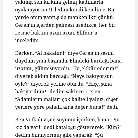
yakmış, sen kırkına gelmiş kadınlarla
oyalanıyorsun!) dedim kendi kendime. Bir
yerde onun yaptığı da mankenlikti çünkü.
Ceren’in içerden gelmesi uzadıkça, her bir
resme baktım uzun uzun, Elifnur’u
inceledim.
Derken, “Al bakalım!” diye Ceren’in sesini
duydum yanı başımda. Elindeki bardağı bana
uzatmış gülümsüyordu. “Teşekkür ederim!”
diyerek aldım bardağı. “Neye bakıyorsun
öyle?” diyerek yerine oturdu. “Hiçç, şuna
bakıyordum!” dedim sakince. Ceren,
“Adamların malları çok kaliteli yalnız, diğer
yerlere göre pahalı, ama değer buna!” dedi.
Ben Votkalı vişne suyumu içerken, bana, “Şu
kız da var!” dedi kataloğu göstererek. “Kim?”
dedim bilmiyormuş gibi yaparak. “Şu