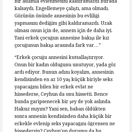
bir adamla evlenmesini kaldıramazdı burada
kalsaydı. Engellemeye çalıştı, ama olmadı.
Gözünün önünde annesinin bu evliliği
yapmasını dediğim gibi kaldıramazdı. Uzak
olması onun için de, annem için de daha iyi.
Yani erkek çocuğun annesine bakışı ile kız
çocuğunun bakışı arasında fark var…”
“Erkek çocuğu annesini kutsallaştırıyor.
Onun bir kadın olduğunu unutuyor, yada göz
ardı ediyor. Bunun adını koyalım, annesinin
kendisinden en az 10 yaş küçük biriyle seks
yapacağını bilen bir erkek evlat ne
hissederse, Ceyhun da onu hissetti. Bence
bunda garipsenecek bir şey de yok aslında.
Haksız mıyım? Yani sen, baban öldükten
sonra annenin kendisinden daha küçük bir
erkekle evlenip seks yapacağını öğrensen ne
hissedersin? Ceyhun’un durumu da bu