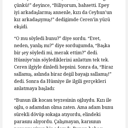
çünkü!” deyince, “Biliyorum, bahsetti. Epey
iyi arkadaşlarmış annenle, kızı da Ceyhun’un
kız arkadaşıymış!” dediğimde Ceren’in yüzü
ekşidi.
“O mu söyledi bunu?” diye sordu. “Evet,
neden, yanlış mı?” diye sorduğumda, “Başka
bir şey söyledi mi, merak ettim?” dedi.
Hüsniye’nin söylediklerini anlattım tek tek.
Ceren ilgiyle dinledi hepsini. Sonra da, “Biraz
sallamış, aslında biraz değil bayağı sallamış!”
dedi. Sonra da Hüsniye ile ilgili gerçekleri
anlatmaya başladı:
“Bunun ilk kocası teyzesinin oğluydu. Kızı ile
oğlu, o adamdan olma zaten. Ama adam bunu
sürekli dövüp sokağa atıyordu, elindeki
parasını alıyordu. Çalışmayan, karısının