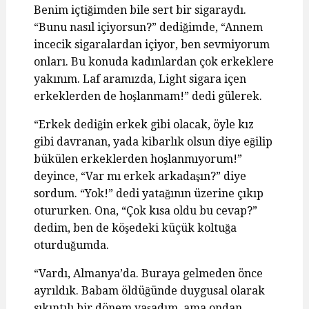
Benim içtiğimden bile sert bir sigaraydı.
“Bunu nasıl içiyorsun?” dediğimde, “Annem
incecik sigaralardan içiyor, ben sevmiyorum
onları. Bu konuda kadınlardan çok erkeklere
yakınım. Laf aramızda, Light sigara içen
erkeklerden de hoşlanmam!” dedi gülerek.
“Erkek dediğin erkek gibi olacak, öyle kız
gibi davranan, yada kibarlık olsun diye eğilip
bükülen erkeklerden hoşlanmıyorum!”
deyince, “Var mı erkek arkadaşın?” diye
sordum. “Yok!” dedi yatağının üzerine çıkıp
otururken. Ona, “Çok kısa oldu bu cevap?”
dedim, ben de köşedeki küçük koltuğa
oturduğumda.
“Vardı, Almanya’da. Buraya gelmeden önce
ayrıldık. Babam öldüğünde duygusal olarak
sıkıntılı bir dönem yaşadım, ama ondan