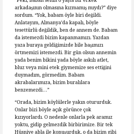
“Peki, baban senin o yaşta bir erkek
arkadaşının olmasına kızmamış mıydı?” diye
sordum. “Yok, babam öyle biri değildi.
Anlatayım, Almanya’da kapalı, böyle
tesettürlü değildik, ben de annem de. Babam
da istemezdi bizim kapanmamızı. Yazdan
yaza buraya geldiğimizde bile başımızı
örtmemizi istemezdi. Bir gün olsun annemin
yada benim bikini yada böyle askılı atlet,
bluz veya mini etek giymemize ses ettiğini
duymadım, görmedim. Babam
akrabalarımıza, bizim buralılara
benzemezdi…”
“Orada, bizim köylülerle yakın otururduk.
Onlar bizi böyle açık görünce çok
kızıyorlardı. O nedenle onlarla pek aramız
yoktu, gidip gelmezdik birbirimize. Bir tek
Hüsniye abla ile konuşurduk, o da bizim gibi