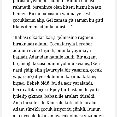
parasını yiyen bir adamdı. Bunun babası
rahmetli, öğrenince olan biteni kızını boşattı
hemen. Bu da babasının yanına yerleşti
çocuklarını alıp. Gel zaman git zaman bu gitti
Klaus denen adamla tanıştı…”
“Babası o kadar karşı gelmesine rağmen
bırakmadı adamı. Çocuklarıyla beraber
adamın evine taşındı, onunla yaşamaya
başladı. Adamdan hamile kaldı. Bir akşam
boşandığı kocası bunun yolunu kesmiş, (Sen
nasıl gidip elin gâvuruyla bir yaşarsın, çocuk
yaparsın?) diyerek bunun karnına takmış
bıçağı. Bebek öldü, bu da ağır yaralandı,
herifi attılar içeri. Epey bir hastanede yattı.
İyileşip çıkınca, babası ile araları düzeldi.
Ama bu sefer de Klaus ile kötü oldu araları.
Adam sürekli çocuk istiyordu çünkü. Bunun
artık çocuk doğuramayacak olması yüzünden