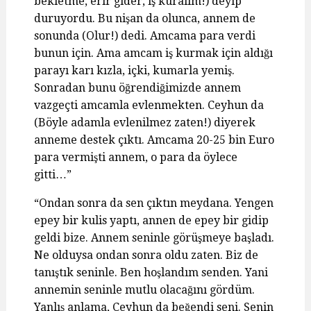
bekletme, erir gider, iş kuralım!) deyip
duruyordu. Bu nişan da olunca, annem de
sonunda (Olur!) dedi. Amcama para verdi
bunun için. Ama amcam iş kurmak için aldığı
parayı karı kızla, içki, kumarla yemiş.
Sonradan bunu öğrendiğimizde annem
vazgeçti amcamla evlenmekten. Ceyhun da
(Böyle adamla evlenilmez zaten!) diyerek
anneme destek çıktı. Amcama 20-25 bin Euro
para vermişti annem, o para da öylece
gitti…”
“Ondan sonra da sen çıktın meydana. Yengen
epey bir kulis yaptı, annen de epey bir gidip
geldi bize. Annem seninle görüşmeye başladı.
Ne olduysa ondan sonra oldu zaten. Biz de
tanıştık seninle. Ben hoşlandım senden. Yani
annemin seninle mutlu olacağını gördüm.
Yanlış anlama, Ceyhun da beğendi seni. Senin