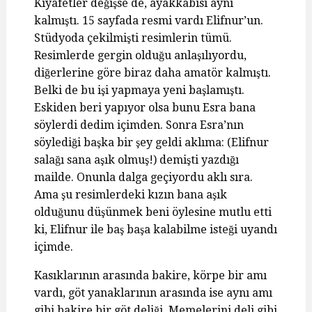
Kıyafetler değişse de, ayakkabısı aynı
kalmıştı. 15 sayfada resmi vardı Elifnur’un.
Stüdyoda çekilmişti resimlerin tümü.
Resimlerde gergin olduğu anlaşılıyordu,
diğerlerine göre biraz daha amatör kalmıştı.
Belki de bu işi yapmaya yeni başlamıştı.
Eskiden beri yapıyor olsa bunu Esra bana
söylerdi dedim içimden. Sonra Esra’nın
söylediği başka bir şey geldi aklıma: (Elifnur
salağı sana aşık olmuş!) demişti yazdığı
mailde. Onunla dalga geçiyordu aklı sıra.
Ama şu resimlerdeki kızın bana aşık
olduğunu düşünmek beni öylesine mutlu etti
ki, Elifnur ile baş başa kalabilme isteği uyandı
içimde.
Kasıklarının arasında bakire, körpe bir amı
vardı, göt yanaklarının arasında ise aynı amı
gibi bakire bir göt deliği. Memelerini deli gibi