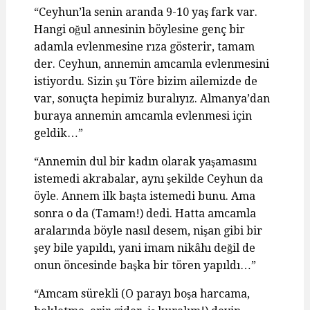
“Ceyhun’la senin aranda 9-10 yaş fark var.
Hangi oğul annesinin böylesine genç bir
adamla evlenmesine rıza gösterir, tamam
der. Ceyhun, annemin amcamla evlenmesini
istiyordu. Sizin şu Töre bizim ailemizde de
var, sonuçta hepimiz buralıyız. Almanya’dan
buraya annemin amcamla evlenmesi için
geldik…”
“Annemin dul bir kadın olarak yaşamasını
istemedi akrabalar, aynı şekilde Ceyhun da
öyle. Annem ilk başta istemedi bunu. Ama
sonra o da (Tamam!) dedi. Hatta amcamla
aralarında böyle nasıl desem, nişan gibi bir
şey bile yapıldı, yani imam nikâhı değil de
onun öncesinde başka bir tören yapıldı…”
“Amcam sürekli (O parayı boşa harcama,