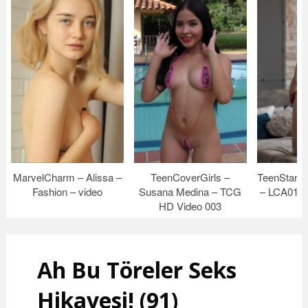
MarvelCharm – Alissa –
TeenCoverGirls –
TeenStarle
Fashion – video
Susana Medina – TCG
– LCA013 
HD Video 003
Ah Bu Töreler Seks
Hikayesi! (91)