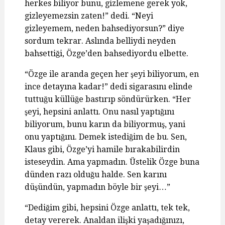
herkes biliyor bunu, gizlemene gerek yok,
gizleyemezsin zaten!” dedi. “Neyi
gizleyemem, neden bahsediyorsun?” diye
sordum tekrar. Aslında belliydi neyden
bahsettiği, Özge’den bahsediyordu elbette.
“Özge ile aranda geçen her şeyi biliyorum, en
ince detayına kadar!” dedi sigarasını elinde
tuttuğu küllüğe bastırıp söndürürken. “Her
şeyi, hepsini anlattı. Onu nasıl yaptığını
biliyorum, bunu karın da biliyormuş, yani
onu yaptığını. Demek istediğim de bu. Sen,
Klaus gibi, Özge’yi hamile bırakabilirdin
isteseydin. Ama yapmadın. Üstelik Özge buna
dünden razı olduğu halde. Sen karını
düşündün, yapmadın böyle bir şeyi…”
“Dediğim gibi, hepsini Özge anlattı, tek tek,
detay vererek. Analdan ilişki yaşadığınızı,