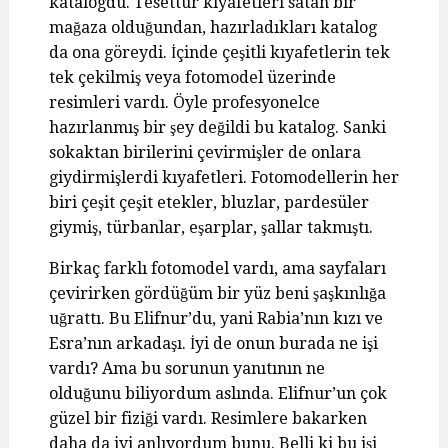
katalogdu. Tesettür kıyafetleri satan bir
mağaza olduğundan, hazırladıkları katalog
da ona göreydi. İçinde çeşitli kıyafetlerin tek
tek çekilmiş veya fotomodel üzerinde
resimleri vardı. Öyle profesyonelce
hazırlanmış bir şey değildi bu katalog. Sanki
sokaktan birilerini çevirmişler de onlara
giydirmişlerdi kıyafetleri. Fotomodellerin her
biri çeşit çeşit etekler, bluzlar, pardesüler
giymiş, türbanlar, eşarplar, şallar takmıştı.
Birkaç farklı fotomodel vardı, ama sayfaları
çevirirken gördüğüm bir yüz beni şaşkınlığa
uğrattı. Bu Elifnur’du, yani Rabia’nın kızı ve
Esra’nın arkadaşı. İyi de onun burada ne işi
vardı? Ama bu sorunun yanıtının ne
olduğunu biliyordum aslında. Elifnur’un çok
güzel bir fiziği vardı. Resimlere bakarken
daha da iyi anlıyordum bunu. Belli ki bu işi