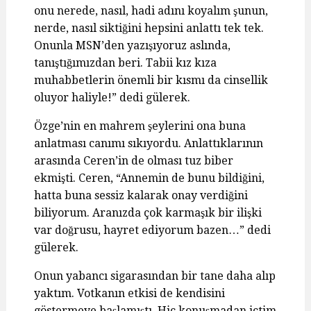
onu nerede, nasıl, hadi adını koyalım şunun,
nerde, nasıl siktiğini hepsini anlattı tek tek.
Onunla MSN’den yazışıyoruz aslında,
tanıştığımızdan beri. Tabii kız kıza
muhabbetlerin önemli bir kısmı da cinsellik
oluyor haliyle!” dedi gülerek.
Özge’nin en mahrem şeylerini ona buna
anlatması canımı sıkıyordu. Anlattıklarının
arasında Ceren’in de olması tuz biber
ekmişti. Ceren, “Annemin de bunu bildiğini,
hatta buna sessiz kalarak onay verdiğini
biliyorum. Aranızda çok karmaşık bir ilişki
var doğrusu, hayret ediyorum bazen…” dedi
gülerek.
Onun yabancı sigarasından bir tane daha alıp
yaktım. Votkanın etkisi de kendisini
göstermeye başlamıştı. Hiç konuşmadan içtim