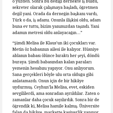
o yüzden. Sonra bu dediği dernekte iş buldu,
sekreter olarak çalışmaya başladı, öğretmen
değil yani. Orada da derneğin başkanı vardı,
Türk o da, iş adamı. Onunla ilişkisi oldu, adam
buna ev tuttu, bizim yanımızdan taşındı. Yani
adamın metresi oldu anlayacağın…”
“Şimdi Melisa ile Klaus’un iki çocukları var.
Metin öz babasının ailesi ile kalıyor. Hüsniye
ablanın babası ölünce bıraktı her şeyi, döndü
buraya. Şimdi babasından kalan paraları
yemenin hesabını yapıyor. Onu anlıyorum.
Sana gerçekleri böyle ulu orta olduğu gibi
anlatamazdı. Onun için de bir hikâye
uydurmuş. Ceyhun’la Melisa, evet, eskiden
sevgililerdi, ama sonradan ayrıldılar. Zaten o
zamanlar daha çocuk sayılırdık. Sonra bir de
öğrendik ki, Melisa hamile kalmış. Üniversite
falan da hikâye, markette kasiyerlik yapıyor.