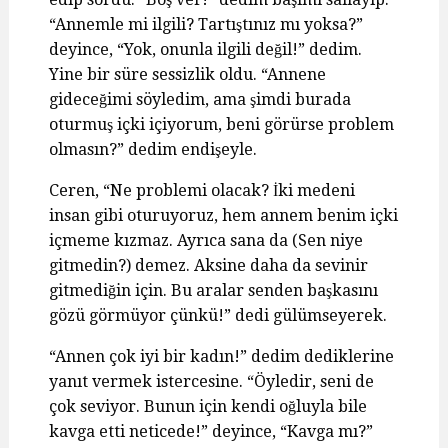
“Annemle mi ilgili? Tartıştınız mı yoksa?”
deyince, “Yok, onunla ilgili değil!” dedim.
Yine bir süre sessizlik oldu. “Annene
gideceğimi söyledim, ama şimdi burada
oturmuş içki içiyorum, beni görürse problem
olmasın?” dedim endişeyle.
Ceren, “Ne problemi olacak? İki medeni
insan gibi oturuyoruz, hem annem benim içki
içmeme kızmaz. Ayrıca sana da (Sen niye
gitmedin?) demez. Aksine daha da sevinir
gitmediğin için. Bu aralar senden başkasını
gözü görmüyor çünkü!” dedi gülümseyerek.
“Annen çok iyi bir kadın!” dedim dediklerine
yanıt vermek istercesine. “Öyledir, seni de
çok seviyor. Bunun için kendi oğluyla bile
kavga etti neticede!” deyince, “Kavga mı?”