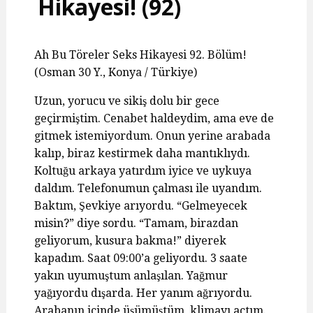
Hikayesi! (92)
Ah Bu Töreler Seks Hikayesi 92. Bölüm!
(Osman 30 Y., Konya / Türkiye)
Uzun, yorucu ve sikiş dolu bir gece
geçirmiştim. Cenabet haldeydim, ama eve de
gitmek istemiyordum. Onun yerine arabada
kalıp, biraz kestirmek daha mantıklıydı.
Koltuğu arkaya yatırdım iyice ve uykuya
daldım. Telefonumun çalması ile uyandım.
Baktım, Şevkiye arıyordu. “Gelmeyecek
misin?” diye sordu. “Tamam, birazdan
geliyorum, kusura bakma!” diyerek
kapadım. Saat 09:00’a geliyordu. 3 saate
yakın uyumuştum anlaşılan. Yağmur
yağıyordu dışarda. Her yanım ağrıyordu.
Arabanın içinde üşümüştüm, klimayı açtım.