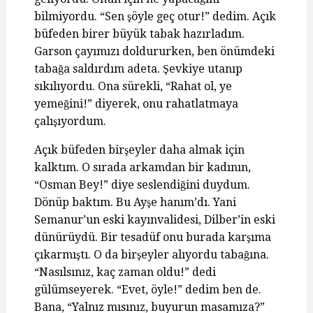
bilmiyordu. “Sen şöyle geç otur!” dedim. Açık
büfeden birer büyük tabak hazırladım.
Garson çayımızı doldururken, ben önümdeki
tabağa saldırdım adeta. Şevkiye utanıp
sıkılıyordu. Ona sürekli, “Rahat ol, ye
yemeğini!” diyerek, onu rahatlatmaya
çalışıyordum.
Açık büfeden birşeyler daha almak için
kalktım. O sırada arkamdan bir kadının,
“Osman Bey!” diye seslendiğini duydum.
Dönüp baktım. Bu Ayşe hanım’dı. Yani
Semanur’un eski kayınvalidesi, Dilber’in eski
dünürüydü. Bir tesadüf onu burada karşıma
çıkarmıştı. O da birşeyler alıyordu tabağına.
“Nasılsınız, kaç zaman oldu!” dedi
gülümseyerek. “Evet, öyle!” dedim ben de.
Bana, “Yalnız mısınız, buyurun masamıza?”