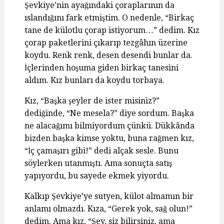
Şevkiye’nin ayağındaki çoraplarının da
ıslandığını fark etmiştim. O nedenle, “Birkaç
tane de külotlu çorap istiyorum…” dedim. Kız
çorap paketlerini çıkarıp tezgâhın üzerine
koydu. Renk renk, desen desendi bunlar da.
İçlerinden hoşuma giden birkaç tanesini
aldım. Kız bunları da koydu torbaya.
Kız, “Başka şeyler de ister misiniz?”
dediğinde, “Ne mesela?” diye sordum. Başka
ne alacağımı bilmiyordum çünkü. Dükkânda
bizden başka kimse yoktu, buna rağmen kız,
“İç çamaşırı gibi!” dedi alçak sesle. Bunu
söylerken utanmıştı. Ama sonuçta satış
yapıyordu, bu sayede ekmek yiyordu.
Kalkıp Şevkiye’ye sutyen, külot almamın bir
anlamı olmazdı. Kıza, “Gerek yok, sağ olun!”
dedim. Ama kız, “Şey, siz bilirsiniz, ama