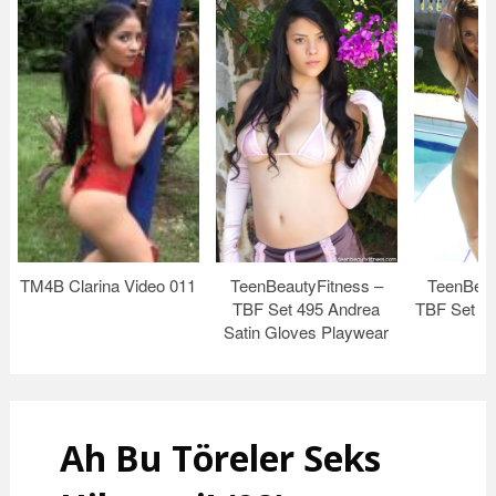
TM4B Clarina Video 011
TeenBeautyFitness –
TeenBeau
TBF Set 495 Andrea
TBF Set 24
Satin Gloves Playwear
B
Ah Bu Töreler Seks