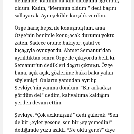
dediğinde, kadının da kim olduğunu öğrenmiş
oldum. Kadın, “Memnun oldum!” dedi başını
sallayarak. Aynı şekilde karşılık verdim.
Özge hariç hepsi ile konuşmuştum, ama
Özge’nin benimle konuşacak durumu yoktu
zaten. Sadece önüne bakıyor, çatal ve
bıçağıyla oynuyordu. Ahmet Semanur’dan
ayrıldıktan sonra Özge ile çıkıyordu belli ki.
Semanur’un dedikleri doğru çıkmıştı. Özge
bana, açık açık, gözlerime baka baka yalan
söylemişti. Onların yanından ayrılıp
Şevkiye’nin yanına döndüm. “Bir arkadaşı
gördüm de!” dedim, kahvaltıma kaldığım
yerden devam ettim.
Şevkiye, “Çok acıkmışsın!” dedi gülerek. “Sen
de bir şeyler yesene, sen bir şey yemedin!”
dediğimde yüzü asıldı. “Ne oldu gene?” diye