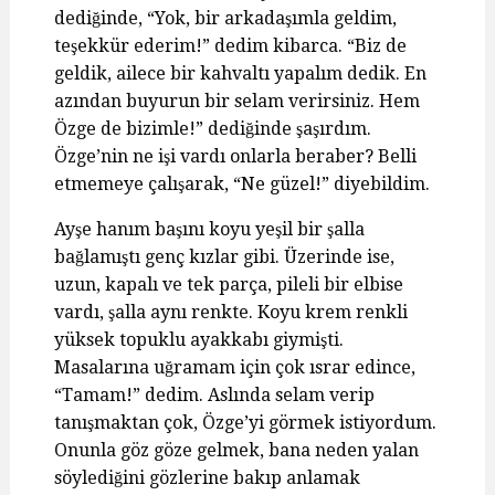
dediğinde, “Yok, bir arkadaşımla geldim,
teşekkür ederim!” dedim kibarca. “Biz de
geldik, ailece bir kahvaltı yapalım dedik. En
azından buyurun bir selam verirsiniz. Hem
Özge de bizimle!” dediğinde şaşırdım.
Özge’nin ne işi vardı onlarla beraber? Belli
etmemeye çalışarak, “Ne güzel!” diyebildim.
Ayşe hanım başını koyu yeşil bir şalla
bağlamıştı genç kızlar gibi. Üzerinde ise,
uzun, kapalı ve tek parça, pileli bir elbise
vardı, şalla aynı renkte. Koyu krem renkli
yüksek topuklu ayakkabı giymişti.
Masalarına uğramam için çok ısrar edince,
“Tamam!” dedim. Aslında selam verip
tanışmaktan çok, Özge’yi görmek istiyordum.
Onunla göz göze gelmek, bana neden yalan
söylediğini gözlerine bakıp anlamak