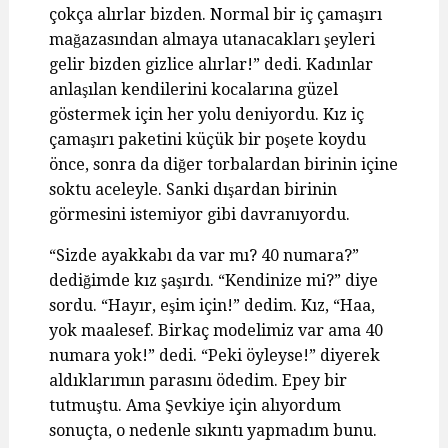
çokça alırlar bizden. Normal bir iç çamaşırı
mağazasından almaya utanacakları şeyleri
gelir bizden gizlice alırlar!” dedi. Kadınlar
anlaşılan kendilerini kocalarına güzel
göstermek için her yolu deniyordu. Kız iç
çamaşırı paketini küçük bir poşete koydu
önce, sonra da diğer torbalardan birinin içine
soktu aceleyle. Sanki dışardan birinin
görmesini istemiyor gibi davranıyordu.
“Sizde ayakkabı da var mı? 40 numara?”
dediğimde kız şaşırdı. “Kendinize mi?” diye
sordu. “Hayır, eşim için!” dedim. Kız, “Haa,
yok maalesef. Birkaç modelimiz var ama 40
numara yok!” dedi. “Peki öyleyse!” diyerek
aldıklarımın parasını ödedim. Epey bir
tutmuştu. Ama Şevkiye için alıyordum
sonuçta, o nedenle sıkıntı yapmadım bunu.