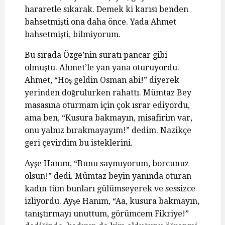
hararetle sıkarak. Demek ki karısı benden
bahsetmişti ona daha önce. Yada Ahmet
bahsetmişti, bilmiyorum.
Bu sırada Özge’nin suratı pancar gibi
olmuştu. Ahmet’le yan yana oturuyordu.
Ahmet, “Hoş geldin Osman abi!” diyerek
yerinden doğrulurken rahattı. Mümtaz Bey
masasına oturmam için çok ısrar ediyordu,
ama ben, “Kusura bakmayın, misafirim var,
onu yalnız bırakmayayım!” dedim. Nazikçe
geri çevirdim bu isteklerini.
Ayşe Hanım, “Bunu saymıyorum, borcunuz
olsun!” dedi. Mümtaz beyin yanında oturan
kadın tüm bunları gülümseyerek ve sessizce
izliyordu. Ayşe Hanım, “Aa, kusura bakmayın,
tanıştırmayı unuttum, görümcem Fikriye!”