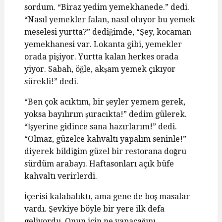
sordum. “Biraz yedim yemekhanede.” dedi.
“Nasıl yemekler falan, nasıl oluyor bu yemek
meselesi yurtta?” dediğimde, “Şey, kocaman
yemekhanesi var. Lokanta gibi, yemekler
orada pişiyor. Yurtta kalan herkes orada
yiyor. Sabah, öğle, akşam yemek çıkıyor
sürekli!” dedi.
“Ben çok acıktım, bir şeyler yemem gerek,
yoksa bayılırım şuracıkta!” dedim gülerek.
“İşyerine gidince sana hazırlarım!” dedi.
“Olmaz, güzelce kahvaltı yapalım seninle!”
diyerek bildiğim güzel bir restorana doğru
sürdüm arabayı. Haftasonları açık büfe
kahvaltı verirlerdi.
İçerisi kalabalıktı, ama gene de boş masalar
vardı. Şevkiye böyle bir yere ilk defa
geliyordu. Onun için ne yapacağını