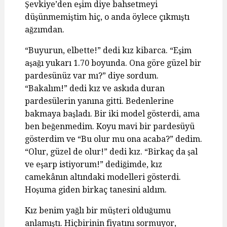
Şevkiye’den eşim diye bahsetmeyi
düşünmemiştim hiç, o anda öylece çıkmıştı
ağzımdan.
“Buyurun, elbette!” dedi kız kibarca. “Eşim
aşağı yukarı 1.70 boyunda. Ona göre güzel bir
pardesünüz var mı?” diye sordum.
“Bakalım!” dedi kız ve askıda duran
pardesülerin yanına gitti. Bedenlerine
bakmaya başladı. Bir iki model gösterdi, ama
ben beğenmedim. Koyu mavi bir pardesüyü
gösterdim ve “Bu olur mu ona acaba?” dedim.
“Olur, güzel de olur!” dedi kız. “Birkaç da şal
ve eşarp istiyorum!” dediğimde, kız
camekânın altındaki modelleri gösterdi.
Hoşuma giden birkaç tanesini aldım.
Kız benim yağlı bir müşteri olduğumu
anlamıştı. Hiçbirinin fiyatını sormuyor,