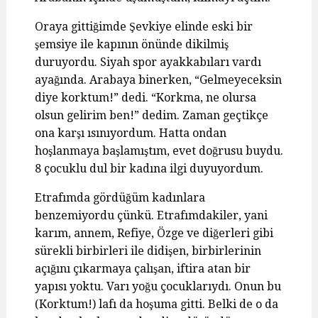
Oraya gittiğimde Şevkiye elinde eski bir
şemsiye ile kapının önünde dikilmiş
duruyordu. Siyah spor ayakkabıları vardı
ayağında. Arabaya binerken, “Gelmeyeceksin
diye korktum!” dedi. “Korkma, ne olursa
olsun gelirim ben!” dedim. Zaman geçtikçe
ona karşı ısınıyordum. Hatta ondan
hoşlanmaya başlamıştım, evet doğrusu buydu.
8 çocuklu dul bir kadına ilgi duyuyordum.
Etrafımda gördüğüm kadınlara
benzemiyordu çünkü. Etrafımdakiler, yani
karım, annem, Refiye, Özge ve diğerleri gibi
sürekli birbirleri ile didişen, birbirlerinin
açığını çıkarmaya çalışan, iftira atan bir
yapısı yoktu. Varı yoğu çocuklarıydı. Onun bu
(Korktum!) lafı da hoşuma gitti. Belki de o da