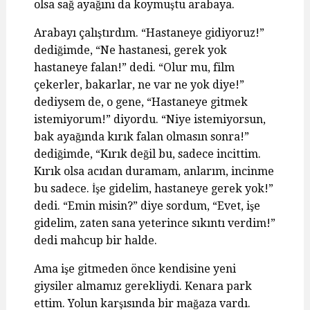
olsa sağ ayağını da koymuştu arabaya.
Arabayı çalıştırdım. “Hastaneye gidiyoruz!”
dediğimde, “Ne hastanesi, gerek yok
hastaneye falan!” dedi. “Olur mu, film
çekerler, bakarlar, ne var ne yok diye!”
dediysem de, o gene, “Hastaneye gitmek
istemiyorum!” diyordu. “Niye istemiyorsun,
bak ayağında kırık falan olmasın sonra!”
dediğimde, “Kırık değil bu, sadece incittim.
Kırık olsa acıdan duramam, anlarım, incinme
bu sadece. İşe gidelim, hastaneye gerek yok!”
dedi. “Emin misin?” diye sordum, “Evet, işe
gidelim, zaten sana yeterince sıkıntı verdim!”
dedi mahcup bir halde.
Ama işe gitmeden önce kendisine yeni
giysiler almamız gerekliydi. Kenara park
ettim. Yolun karşısında bir mağaza vardı.