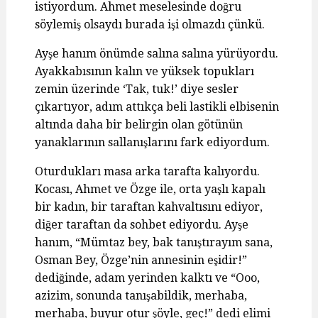
istiyordum. Ahmet meselesinde doğru
söylemiş olsaydı burada işi olmazdı çünkü.
Ayşe hanım önümde salına salına yürüyordu.
Ayakkabısının kalın ve yüksek topukları
zemin üzerinde ‘Tak, tuk!’ diye sesler
çıkartıyor, adım attıkça beli lastikli elbisenin
altında daha bir belirgin olan götünün
yanaklarının sallanışlarını fark ediyordum.
Oturdukları masa arka tarafta kalıyordu.
Kocası, Ahmet ve Özge ile, orta yaşlı kapalı
bir kadın, bir taraftan kahvaltısını ediyor,
diğer taraftan da sohbet ediyordu. Ayşe
hanım, “Mümtaz bey, bak tanıştırayım sana,
Osman Bey, Özge’nin annesinin eşidir!”
dediğinde, adam yerinden kalktı ve “Ooo,
azizim, sonunda tanışabildik, merhaba,
merhaba, buyur otur şöyle, geç!” dedi elimi