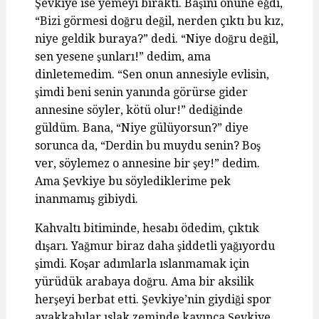
Şevkiye ise yemeyi bıraktı. Başını önüne eğdi,
“Bizi görmesi doğru değil, nerden çıktı bu kız,
niye geldik buraya?” dedi. “Niye doğru değil,
sen yesene şunları!” dedim, ama
dinletemedim. “Sen onun annesiyle evlisin,
şimdi beni senin yanında görürse gider
annesine söyler, kötü olur!” dediğinde
güldüm. Bana, “Niye gülüyorsun?” diye
sorunca da, “Derdin bu muydu senin? Boş
ver, söylemez o annesine bir şey!” dedim.
Ama Şevkiye bu söylediklerime pek
inanmamış gibiydi.
Kahvaltı bitiminde, hesabı ödedim, çıktık
dışarı. Yağmur biraz daha şiddetli yağıyordu
şimdi. Koşar adımlarla ıslanmamak için
yürüdük arabaya doğru. Ama bir aksilik
herşeyi berbat etti. Şevkiye’nin giydiği spor
ayakkabılar ıslak zeminde kayınca Şevkiye