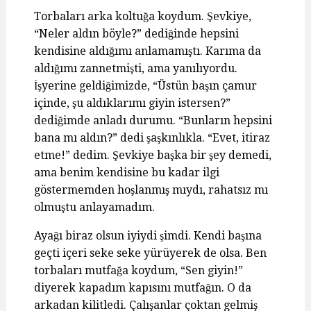
Torbaları arka koltuğa koydum. Şevkiye,
“Neler aldın böyle?” dediğinde hepsini
kendisine aldığımı anlamamıştı. Karıma da
aldığımı zannetmişti, ama yanılıyordu.
İşyerine geldiğimizde, “Üstün başın çamur
içinde, şu aldıklarımı giyin istersen?”
dediğimde anladı durumu. “Bunların hepsini
bana mı aldın?” dedi şaşkınlıkla. “Evet, itiraz
etme!” dedim. Şevkiye başka bir şey demedi,
ama benim kendisine bu kadar ilgi
göstermemden hoşlanmış mıydı, rahatsız mı
olmuştu anlayamadım.
Ayağı biraz olsun iyiydi şimdi. Kendi başına
geçti içeri seke seke yürüyerek de olsa. Ben
torbaları mutfağa koydum, “Sen giyin!”
diyerek kapadım kapısını mutfağın. O da
arkadan kilitledi. Çalışanlar çoktan gelmiş