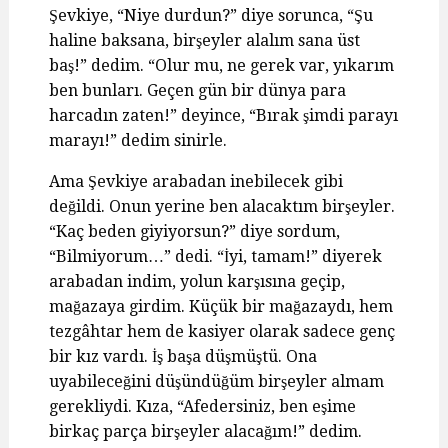
Şevkiye, “Niye durdun?” diye sorunca, “Şu
haline baksana, birşeyler alalım sana üst
baş!” dedim. “Olur mu, ne gerek var, yıkarım
ben bunları. Geçen gün bir dünya para
harcadın zaten!” deyince, “Bırak şimdi parayı
marayı!” dedim sinirle.
Ama Şevkiye arabadan inebilecek gibi
değildi. Onun yerine ben alacaktım birşeyler.
“Kaç beden giyiyorsun?” diye sordum,
“Bilmiyorum…” dedi. “İyi, tamam!” diyerek
arabadan indim, yolun karşısına geçip,
mağazaya girdim. Küçük bir mağazaydı, hem
tezgâhtar hem de kasiyer olarak sadece genç
bir kız vardı. İş başa düşmüştü. Ona
uyabileceğini düşündüğüm birşeyler almam
gerekliydi. Kıza, “Afedersiniz, ben eşime
birkaç parça birşeyler alacağım!” dedim.