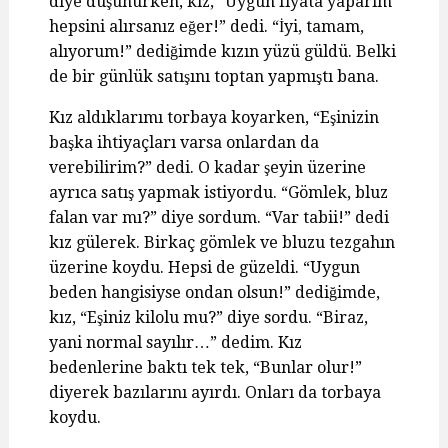
diye düşünürken, kız, “Uygun fiyata yaparım
hepsini alırsanız eğer!” dedi. “İyi, tamam,
alıyorum!” dediğimde kızın yüzü güldü. Belki
de bir günlük satışını toptan yapmıştı bana.
Kız aldıklarımı torbaya koyarken, “Eşinizin
başka ihtiyaçları varsa onlardan da
verebilirim?” dedi. O kadar şeyin üzerine
ayrıca satış yapmak istiyordu. “Gömlek, bluz
falan var mı?” diye sordum. “Var tabii!” dedi
kız gülerek. Birkaç gömlek ve bluzu tezgahın
üzerine koydu. Hepsi de güzeldi. “Uygun
beden hangisiyse ondan olsun!” dediğimde,
kız, “Eşiniz kilolu mu?” diye sordu. “Biraz,
yani normal sayılır…” dedim. Kız
bedenlerine baktı tek tek, “Bunlar olur!”
diyerek bazılarını ayırdı. Onları da torbaya
koydu.