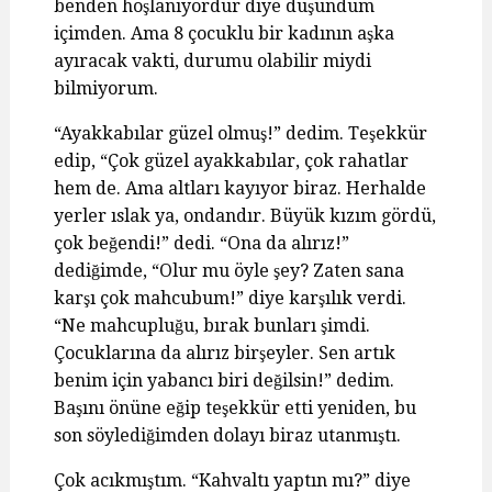
benden hoşlanıyordur diye düşündüm
içimden. Ama 8 çocuklu bir kadının aşka
ayıracak vakti, durumu olabilir miydi
bilmiyorum.
“Ayakkabılar güzel olmuş!” dedim. Teşekkür
edip, “Çok güzel ayakkabılar, çok rahatlar
hem de. Ama altları kayıyor biraz. Herhalde
yerler ıslak ya, ondandır. Büyük kızım gördü,
çok beğendi!” dedi. “Ona da alırız!”
dediğimde, “Olur mu öyle şey? Zaten sana
karşı çok mahcubum!” diye karşılık verdi.
“Ne mahcupluğu, bırak bunları şimdi.
Çocuklarına da alırız birşeyler. Sen artık
benim için yabancı biri değilsin!” dedim.
Başını önüne eğip teşekkür etti yeniden, bu
son söylediğimden dolayı biraz utanmıştı.
Çok acıkmıştım. “Kahvaltı yaptın mı?” diye