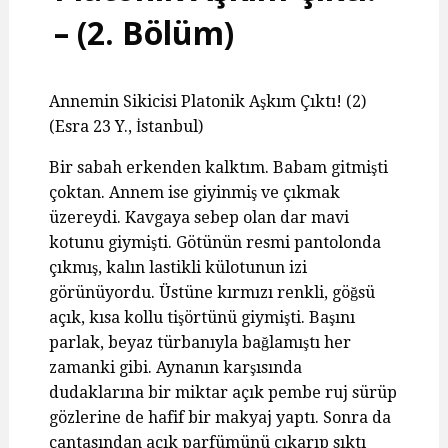
– (2. Bölüm)
Annemin Sikicisi Platonik Aşkım Çıktı! (2)
(Esra 23 Y., İstanbul)
Bir sabah erkenden kalktım. Babam gitmişti
çoktan. Annem ise giyinmiş ve çıkmak
üzereydi. Kavgaya sebep olan dar mavi
kotunu giymişti. Götünün resmi pantolonda
çıkmış, kalın lastikli külotunun izi
görünüyordu. Üstüne kırmızı renkli, göğsü
açık, kısa kollu tişörtünü giymişti. Başını
parlak, beyaz türbanıyla bağlamıştı her
zamanki gibi. Aynanın karşısında
dudaklarına bir miktar açık pembe ruj sürüp
gözlerine de hafif bir makyaj yaptı. Sonra da
çantasından açık parfümünü çıkarıp sıktı