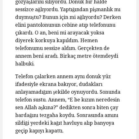
gözyaşlarını siliyordu. Donuk bir halde
sessizce ağlıyordu. Yaptığından pişmanlık mı
duymuştu? Bunun için mi ağlıyordu? Derken
elini pantolonunun cebine atıp telefonunu
çıkardı. O an, beni mi arayacak yoksa
diyerek korkuya kapıldım. Hemen
telefonumu sessize aldım. Gerçekten de
annem beni aradı. Birkaç metre ötemdeydi
halbuki.
Telefon çalarken annem aynı donuk yüz
ifadesiyle ekrana bakıyor, dudakları
anlayamadığım şekilde oynuyordu. Sonunda
telefon sustu. Annem, “E be kızım neredesin
sen Allah aşkına?” dedikten sonra biten çay
bardağını tezgaha koydu. Sonrasında amını
sildiği yerdeki kağıt havluyu alıp banyoya
geçip kapıyı kapattı.