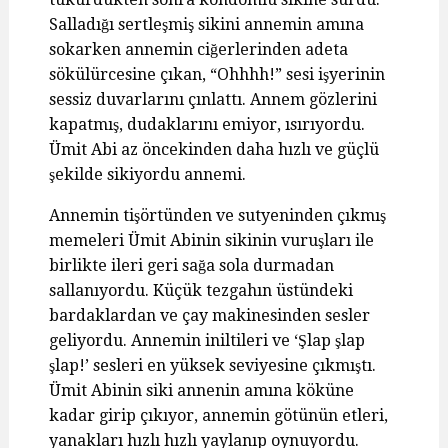
Salladığı sertleşmiş sikini annemin amına
sokarken annemin ciğerlerinden adeta
sökülürcesine çıkan, “Ohhhh!” sesi işyerinin
sessiz duvarlarını çınlattı. Annem gözlerini
kapatmış, dudaklarını emiyor, ısırıyordu.
Ümit Abi az öncekinden daha hızlı ve güçlü
şekilde sikiyordu annemi.
Annemin tişörtünden ve sutyeninden çıkmış
memeleri Ümit Abinin sikinin vuruşları ile
birlikte ileri geri sağa sola durmadan
sallanıyordu. Küçük tezgahın üstündeki
bardaklardan ve çay makinesinden sesler
geliyordu. Annemin iniltileri ve ‘Şlap şlap
şlap!’ sesleri en yüksek seviyesine çıkmıştı.
Ümit Abinin siki annenin amına köküne
kadar girip çıkıyor, annemin götünün etleri,
yanakları hızlı hızlı yaylanıp oynuyordu.