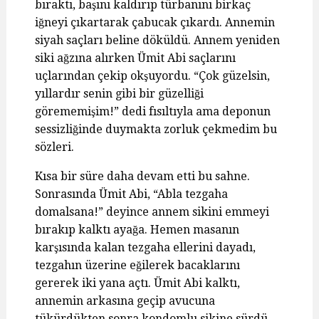
bıraktı, başını kaldırıp türbanını birkaç
iğneyi çıkartarak çabucak çıkardı. Annemin
siyah saçları beline döküldü. Annem yeniden
siki ağzına alırken Ümit Abi saçlarını
uçlarından çekip okşuyordu. “Çok güzelsin,
yıllardır senin gibi bir güzelliği
görememişim!” dedi fısıltıyla ama deponun
sessizliğinde duymakta zorluk çekmedim bu
sözleri.
Kısa bir süre daha devam etti bu sahne.
Sonrasında Ümit Abi, “Abla tezgaha
domalsana!” deyince annem sikini emmeyi
bırakıp kalktı ayağa. Hemen masanın
karşısında kalan tezgaha ellerini dayadı,
tezgahın üzerine eğilerek bacaklarını
gererek iki yana açtı. Ümit Abi kalktı,
annemin arkasına geçip avucuna
tükürdükten sonra kondomlu sikine sürdü.