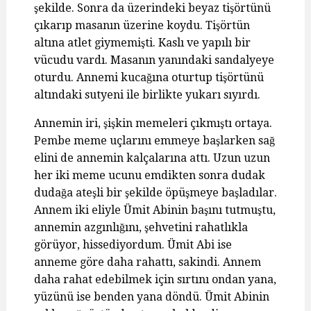
şekilde. Sonra da üzerindeki beyaz tişörtünü
çıkarıp masanın üzerine koydu. Tişörtün
altına atlet giymemişti. Kaslı ve yapılı bir
vücudu vardı. Masanın yanındaki sandalyeye
oturdu. Annemi kucağına oturtup tişörtünü
altındaki sutyeni ile birlikte yukarı sıyırdı.
Annemin iri, şişkin memeleri çıkmıştı ortaya.
Pembe meme uçlarını emmeye başlarken sağ
elini de annemin kalçalarına attı. Uzun uzun
her iki meme ucunu emdikten sonra dudak
dudağa ateşli bir şekilde öpüşmeye başladılar.
Annem iki eliyle Ümit Abinin başını tutmuştu,
annemin azgınlığını, şehvetini rahatlıkla
görüyor, hissediyordum. Ümit Abi ise
anneme göre daha rahattı, sakindi. Annem
daha rahat edebilmek için sırtını ondan yana,
yüzünü ise benden yana döndü. Ümit Abinin