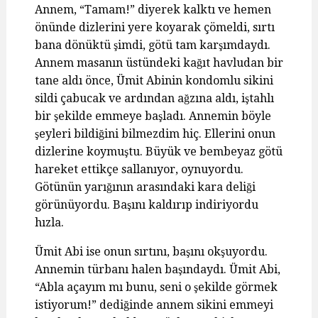
Annem, “Tamam!” diyerek kalktı ve hemen
önünde dizlerini yere koyarak çömeldi, sırtı
bana dönüktü şimdi, götü tam karşımdaydı.
Annem masanın üstündeki kağıt havludan bir
tane aldı önce, Ümit Abinin kondomlu sikini
sildi çabucak ve ardından ağzına aldı, iştahlı
bir şekilde emmeye başladı. Annemin böyle
şeyleri bildiğini bilmezdim hiç. Ellerini onun
dizlerine koymuştu. Büyük ve bembeyaz götü
hareket ettikçe sallanıyor, oynuyordu.
Götünün yarığının arasındaki kara deliği
görünüyordu. Başını kaldırıp indiriyordu
hızla.
Ümit Abi ise onun sırtını, başını okşuyordu.
Annemin türbanı halen başındaydı. Ümit Abi,
“Abla açayım mı bunu, seni o şekilde görmek
istiyorum!” dediğinde annem sikini emmeyi