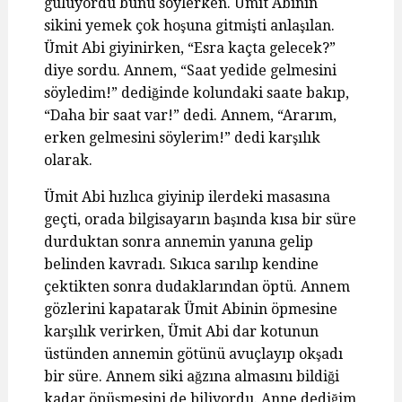
gülüyordu bunu söylerken. Ümit Abinin
sikini yemek çok hoşuna gitmişti anlaşılan.
Ümit Abi giyinirken, “Esra kaçta gelecek?”
diye sordu. Annem, “Saat yedide gelmesini
söyledim!” dediğinde kolundaki saate bakıp,
“Daha bir saat var!” dedi. Annem, “Ararım,
erken gelmesini söylerim!” dedi karşılık
olarak.
Ümit Abi hızlıca giyinip ilerdeki masasına
geçti, orada bilgisayarın başında kısa bir süre
durduktan sonra annemin yanına gelip
belinden kavradı. Sıkıca sarılıp kendine
çektikten sonra dudaklarından öptü. Annem
gözlerini kapatarak Ümit Abinin öpmesine
karşılık verirken, Ümit Abi dar kotunun
üstünden annemin götünü avuçlayıp okşadı
bir süre. Annem siki ağzına almasını bildiği
kadar öpüşmesini de biliyordu. Anne dediğim