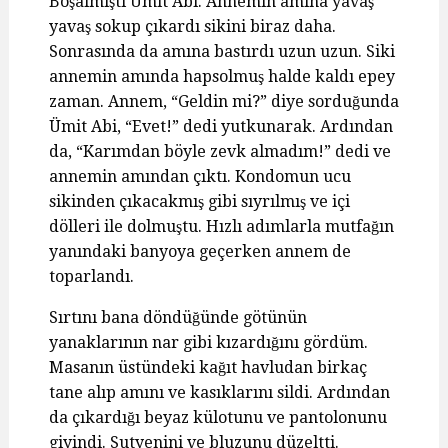
Boşalmıştı Ümit Abi. Annemin amına yavaş
yavaş sokup çıkardı sikini biraz daha.
Sonrasında da amına bastırdı uzun uzun. Siki
annemin amında hapsolmuş halde kaldı epey
zaman. Annem, “Geldin mi?” diye sorduğunda
Ümit Abi, “Evet!” dedi yutkunarak. Ardından
da, “Karımdan böyle zevk almadım!” dedi ve
annemin amından çıktı. Kondomun ucu
sikinden çıkacakmış gibi sıyrılmış ve içi
dölleri ile dolmuştu. Hızlı adımlarla mutfağın
yanındaki banyoya geçerken annem de
toparlandı.
Sırtını bana döndüğünde götünün
yanaklarının nar gibi kızardığını gördüm.
Masanın üstündeki kağıt havludan birkaç
tane alıp amını ve kasıklarını sildi. Ardından
da çıkardığı beyaz külotunu ve pantolonunu
giyindi. Sutyenini ve bluzunu düzeltti.