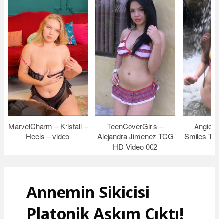
MarvelCharm – Kristall –
TeenCoverGirls –
Angie N
Heels – video
Alejandra Jimenez TCG
Smiles TM
HD Video 002
Annemin Sikicisi
Platonik Aşkım Çıktı!