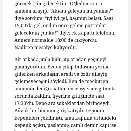
görmek için gidecektim. Öğleden sonra
annemi arayıp, “Akşam geleyim mi yanına?”
diye sordum. “İyi iyi gel, başımın belası. Saat
19:00’da gel, ondan önce gelme patronlar
gelecekmiş çünkü!” diyerek kapattı telefonu.
Annem normalde 18:00’de çıkıyordu.
Nadiren mesaiye kalıyordu.
Bir arkadaşımla buluşup oradan geçmeyi
planlıyordum. Evden çıkıp buluşma yerine
giderken arkadaşım aradı ve özür dileyip
gelemeyeceğini söyledi. Ben de mecburen
annemin dediği saatten önce işyerine gitmek
zorunda kaldım. İşyerine gittiğimde saat
17:30’du. Depo ara sokaklardan birindeydi.
Büyük bir binanın giriş katıydı. Deponun
kepenkleri çekilmişti, ama kapının üstündeki
kepenk açıktı, paslanmış camlı demir kapı ise