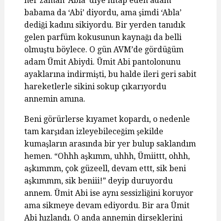
her zaman ‘Abla’ diye hitap eden adam
babama da ‘Abi’ diyordu, ama şimdi ‘Abla’
dediği kadını sikiyordu. Bir yerden tanıdık
gelen parfüm kokusunun kaynağı da belli
olmuştu böylece. O gün AVM’de gördüğüm
adam Ümit Abiydi. Ümit Abi pantolonunu
ayaklarına indirmişti, bu halde ileri geri sabit
hareketlerle sikini sokup çıkarıyordu
annemin amına.
Beni görürlerse kıyamet kopardı, o nedenle
tam karşıdan izleyebileceğim şekilde
kumaşların arasında bir yer bulup saklandım
hemen. “Ohhh aşkımm, uhhh, Ümiittt, ohhh,
aşkımmm, çok güzeell, devam ettt, sik beni
aşkımmm, sik beniii!” deyip duruyordu
annem. Ümit Abi ise aynı sessizliğini koruyor
ama sikmeye devam ediyordu. Bir ara Ümit
Abi hızlandı. O anda annemin dirseklerini