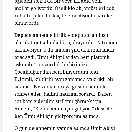
öğleden sonra da bir veya iki defa yeni
mallar geliyordu. Özellikle akşamüstleri çok
rahattı, çalan birkaç telefon dışında hareket
olmuyordu.
Depoda annemle birlikte depo sorumlusu
olarak Ümit adında biri çalışıyordu. Patronun
akrabasıydı, o da annem gibi uzun zamandır
oradaydı. Ümit Abi yıllardan beri platonik
aşkımdı. Tanıyorduk birbirimizi.
Çocukluğumdan beri biliyordum onu.
Eğitimli, kültürlü aynı zamanda yakışıklı bir
adamdı. Ne zaman oraya gitsem benimle
sohbet eder, halimi hatırımı sorardı. Bazen
çat kapı giderdim sırf onu görmek için.
Annem, “Kızım benim için geliyor!” dese de,
ben Ümit Abi için gidiyordum aslında.
O gün de annemin yanına aslında Ümit Abiyi