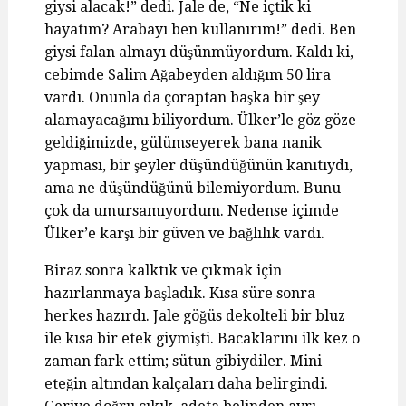
giysi alacak!” dedi. Jale de, “Ne içtik ki
hayatım? Arabayı ben kullanırım!” dedi. Ben
giysi falan almayı düşünmüyordum. Kaldı ki,
cebimde Salim Ağabeyden aldığım 50 lira
vardı. Onunla da çoraptan başka bir şey
alamayacağımı biliyordum. Ülker’le göz göze
geldiğimizde, gülümseyerek bana nanik
yapması, bir şeyler düşündüğünün kanıtıydı,
ama ne düşündüğünü bilemiyordum. Bunu
çok da umursamıyordum. Nedense içimde
Ülker’e karşı bir güven ve bağlılık vardı.
Biraz sonra kalktık ve çıkmak için
hazırlanmaya başladık. Kısa süre sonra
herkes hazırdı. Jale göğüs dekolteli bir bluz
ile kısa bir etek giymişti. Bacaklarını ilk kez o
zaman fark ettim; sütun gibiydiler. Mini
eteğin altından kalçaları daha belirgindi.