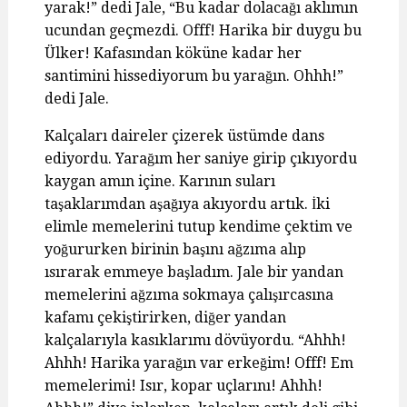
yarak!” dedi Jale, “Bu kadar dolacağı aklımın
ucundan geçmezdi. Offf! Harika bir duygu bu
Ülker! Kafasından köküne kadar her
santimini hissediyorum bu yarağın. Ohhh!”
dedi Jale.
Kalçaları daireler çizerek üstümde dans
ediyordu. Yarağım her saniye girip çıkıyordu
kaygan amın içine. Karının suları
taşaklarımdan aşağıya akıyordu artık. İki
elimle memelerini tutup kendime çektim ve
yoğururken birinin başını ağzıma alıp
ısırarak emmeye başladım. Jale bir yandan
memelerini ağzıma sokmaya çalışırcasına
kafamı çekiştirirken, diğer yandan
kalçalarıyla kasıklarımı dövüyordu. “Ahhh!
Ahhh! Harika yarağın var erkeğim! Offf! Em
memelerimi! Isır, kopar uçlarını! Ahhh!