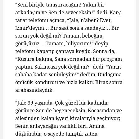
“Seni biriyle tanıştıracağım! Yakın bir
arkadaşım ve Sen de seveceksin!” dedi. Karşı
taraf telefonu açınca, “Jale, n’aber? Evet,
İzmir’deyim… Bir saat sonra sendeyiz… Bir
sorun yok değil mi? Tamam bebeğim,
görüşürüz… Tamam, biliyorum!” deyip,
telefonu kapatıp çantaya koydu. Sonra da,
“Kusura bakma, Sana sormadan bir program
yaptım. Sakıncası yok değil mi?” dedi. “Yarın
sabaha kadar seninleyim!” dedim. Dudağıma
öpücük kondurdu ve hızla kalktı. Biraz sonra
arabasındaydık.
“Jale 39 yaşında. Çok güzel bir kadındır;
görünce Sen de beğeneceksin. Kocasından ve
ailesinden kalan işyeri kiralarıyla geçiniyor;
Senin anlayacağın varlıklı biri. Amına
düşkündür; o sayede tanıştık zaten.