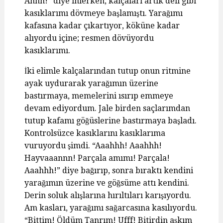
Ahhh!” diye inlerken, kalçaları artık deli gibi
kasıklarımı dövmeye başlamıştı. Yarağımı
kafasına kadar çıkartıyor, köküne kadar
alıyordu içine; resmen dövüyordu
kasıklarımı.
İki elimle kalçalarından tutup onun ritmine
ayak uydurarak yarağımın üzerine
bastırmaya, memelerini ısırıp emmeye
devam ediyordum. Jale birden saçlarımdan
tutup kafamı göğüslerine bastırmaya başladı.
Kontrolsüzce kasıklarını kasıklarıma
vuruyordu şimdi. “Aaahhh! Aaahhh!
Hayvaaannn! Parçala amımı! Parçala!
Aaahhh!” diye bağırıp, sonra bıraktı kendini
yarağımın üzerine ve göğsüme attı kendini.
Derin soluk alışlarına hırıltıları karışıyordu.
Am kasları, yarağımı sağarcasına kasılıyordu.
“Bittim! Öldüm Tanrım! Ufff! Bitirdin aşkım