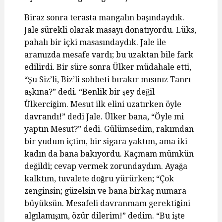
Biraz sonra terasta mangalın başındaydık.
Jale sürekli olarak masayı donatıyordu. Lüks,
pahalı bir içki masasındaydık. Jale ile
aramızda mesafe vardı; bu uzaktan bile fark
edilirdi. Bir süre sonra Ülker müdahale etti,
“Şu Siz’li, Biz’li sohbeti bırakır mısınız Tanrı
aşkına?” dedi. “Benlik bir şey değil
Ülkerciğim. Mesut ilk elini uzatırken öyle
davrandı!” dedi Jale. Ülker bana, “Öyle mi
yaptın Mesut?” dedi. Gülümsedim, rakımdan
bir yudum içtim, bir sigara yaktım, ama iki
kadın da bana bakıyordu. Kaçmam mümkün
değildi; cevap vermek zorundaydım. Ayağa
kalktım, tuvalete doğru yürürken; “Çok
zenginsin; güzelsin ve bana birkaç numara
büyüksün. Mesafeli davranmam gerektiğini
algılamışım, özür dilerim!” dedim. “Bu işte