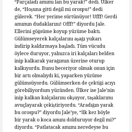
“Parçaladı amımı lan bu yarak!” dedi. Ülker
de, “Hoşuna gitti değil mi orospu!” dedi
gülerek. “Her yerime sürtünüyor! Ufff! Gerdi
amımın dudaklarını! Offf!” diyordu Jale.
Ellerini göğsüme koyup yüzüme baktı.
Gülümseyerek kalçalarını aşağı yukarı
indirip kaldırmaya başladı. Tüm vücudu
öylece duruyor, yalnızca iri kalçaları belden
inip kalkarak yarağımın üzerine oturup
kalkıyordu. Bunu beceriyor olmak onun için
bir artı olmalıydı ki, yaparken yüzüme
gülümsüyordu. Gülümserken de çektiği acıyı
görebiliyordum yüzünden. Ülker ise Jale’nin
inip kalkan kalçalarını okşuyor, taşaklarımı
avuçlayarak çekiştiriyordu. “Aradığın yarak
bu orospu?” diyordu Jale’ye, “İlk kez böyle
bir yarak o koca amını dolduruyor değil mi?”
diyordu. “Patlatacak amımı neredeyse bu