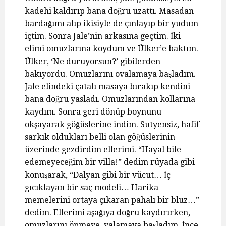
kadehi kaldırıp bana doğru uzattı. Masadan
bardağımı alıp ikisiyle de çınlayıp bir yudum
içtim. Sonra Jale’nin arkasına geçtim. İki
elimi omuzlarına koydum ve Ülker’e baktım.
Ülker, ‘Ne duruyorsun?’ gibilerden
bakıyordu. Omuzlarını ovalamaya başladım.
Jale elindeki çatalı masaya bırakıp kendini
bana doğru yasladı. Omuzlarından kollarına
kaydım. Sonra geri dönüp boynunu
okşayarak göğüslerine indim. Sutyensiz, hafif
sarkık oldukları belli olan göğüslerinin
üzerinde gezdirdim ellerimi. “Hayal bile
edemeyeceğim bir villa!” dedim rüyada gibi
konuşarak, “Dalyan gibi bir vücut… İç
gıcıklayan bir saç modeli… Harika
memelerini ortaya çıkaran pahalı bir bluz…”
dedim. Ellerimi aşağıya doğru kaydırırken,
omuzlarını öpmeye, yalamaya başladım. İnce