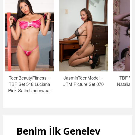
TeenBeautyFitness –
JasminTeenModel –
TBF Vi
TBF Set 518 Luciana
JTM Picture Set 070
Natalia 
Pink Satin Underwear
Benim İlk Genelev