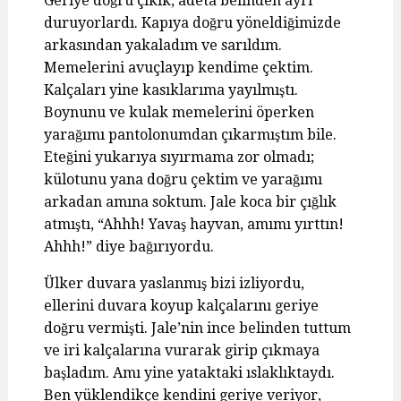
Geriye doğru çıkık, adeta belinden ayrı
duruyorlardı. Kapıya doğru yöneldiğimizde
arkasından yakaladım ve sarıldım.
Memelerini avuçlayıp kendime çektim.
Kalçaları yine kasıklarıma yayılmıştı.
Boynunu ve kulak memelerini öperken
yarağımı pantolonumdan çıkarmıştım bile.
Eteğini yukarıya sıyırmama zor olmadı;
külotunu yana doğru çektim ve yarağımı
arkadan amına soktum. Jale koca bir çığlık
atmıştı, “Ahhh! Yavaş hayvan, amımı yırttın!
Ahhh!” diye bağırıyordu.
Ülker duvara yaslanmış bizi izliyordu,
ellerini duvara koyup kalçalarını geriye
doğru vermişti. Jale’nin ince belinden tuttum
ve iri kalçalarına vurarak girip çıkmaya
başladım. Amı yine yataktaki ıslaklıktaydı.
Ben yüklendikçe kendini geriye veriyor,