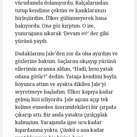
vücudumda dolanıyordu. Kalçalarından
tutup kendime çektim ve kasıklarımızı
birleştirdim. Ülker gülümseyerek bana
bakıyordu. Ona göz kırptım. O ise,
yumruğunu sıkarak ‘Devam et!’ der gibi
yüzünü yaydı.
Dudaklarımı Jale’den zor da olsa ayırdım ve
gözlerine baktım. Saçlarını okşayıp yüzünü
ellerimin arasına aldım, “Hadi, beni yatak
odana götür!” dedim. Yatağa kendimi boylu
boyunca attım ve ayakta dikilen Jale’yi
seyretmeye başladım. Ülker kapıya kadar
gelmiş bizi izliyordu. Jale ağzını açıp tek
kelime etmeden üzerimdekileri bir çırpıda
çıkarıp attı. Bir anda yatakta çırılçıplak
kalmıştım. Yarağımda iğne ucu kadar
kıpırdanma yoktu. Çünkü o ana kadar