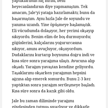
yaptıklarımın hiç birini, beni
heyecanlandırsın diye yapmamıştım. Tek
amacım, Jale’yi yatağa hazırlamaktı; bunu da
başarmıştım. Aynı hızla Jale de soyundu ve
yanıma uzandı. Yine öpüşmeye başlamıştık.
Eli vücudumda dolaşıyor, her yerimi okşayıp
sıkıyordu. Benim elim de boş durmuyordu;
göğüslerini, kalçalarını yoğururcasına
sıkıyor, amını avuçluyor, okşuyordum.
Dudaklarını kurtarıp boynuma doğru indi ve
kısa süre sonra yarağıma ulaştı. Avucuna alıp
okşadı. Yarağım yavaştan kendine geliyordu.
Taşaklarımı okşarken yarağımın hepsini
ağzına alıp emerek somurdu. Bunu 2-3 kez
yaptıktan sonra yarağım sertleşmeye başladı.
Kısa süre sonra da kazık gibi oldu.
Jale bu zaman diliminde yarağımı
gövdesinden tutmuş sıvazlıyor ve dikkatle