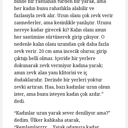
binde bir rastlanan türden bir yarak, ama
her kadın bunu rahatlıkla alabilir ve
fazlasıyla zevk alır. Uzun olanı çok zevk verir
zannederler, ama kesinlikle yanlıştır. Uzunu
nereye kadar girecek ki? Kalın olanı amın
her santimine sürtünerek girip çıkıyor. O
nedenle kalın olanı uzundan çok daha fazla
zevk verir. 20 cm ama incecik olursa; girip
çıktığı belli olmaz. İçeride bir yerlere
dokunarak zevk vermiyor kadına yarak;
amın zevk alan yanı klitorisi ve iç
dudaklarıdır. Derinde bir yerleri yoktur
zevki artıran. Haa, bazı kadınlar uzun olsun
ister, ama bunu isteyen kadın çok azdır.”
dedi.
“Kadınlar uzun yarak sever deniliyor ama?”
dedim. Ülker kahkaha atarak,
“Remlamlarrrr… Yatak odamıza kadar