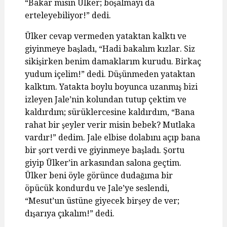
“Bakar mısın Ülker; boşalmayı da
erteleyebiliyor!” dedi.
Ülker cevap vermeden yataktan kalktı ve
giyinmeye başladı, “Hadi bakalım kızlar. Siz
sikişirken benim damaklarım kurudu. Birkaç
yudum içelim!” dedi. Düşünmeden yataktan
kalktım. Yatakta boylu boyunca uzanmış bizi
izleyen Jale’nin kolundan tutup çektim ve
kaldırdım; sürüklercesine kaldırdım, “Bana
rahat bir şeyler verir misin bebek? Mutlaka
vardır!” dedim. Jale elbise dolabını açıp bana
bir şort verdi ve giyinmeye başladı. Şortu
giyip Ülker’in arkasından salona geçtim.
Ülker beni öyle görünce dudağıma bir
öpücük kondurdu ve Jale’ye seslendi,
“Mesut’un üstüne giyecek birşey de ver;
dışarıya çıkalım!” dedi.