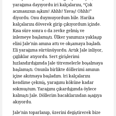
yarağıma dayıyordu iri kalçalarını, “Çok
acımasızsın aşkım! Ahhh! Yavaş! Ohhh!”
diyordu. Onu duymuyordum bile. Harika
kalçalarını döverek girip çıkıyordum içinde.
Kısa süre sonra o da zevke gelmiş ve
inlemeye başlamıştı. Ülker yanımıza yaklaşıp
elini Jale’nin amına attı ve okşamaya başladı.
Eli yarağıma sürtünüyordu. Artık Jale inliyor,
çığlıklar atıyordu. Sert girişlerimi
hızlandırdığımda Jale titremelerle boşalmaya
başlamıştı. Onunla birlikte döllerimi amının
içine akıtmaya başladım. İri kalçalarını
kendime çekmiş, yarağımı köküne kadar
sokmuştum. Yarağımı çıkardığımda öylece
kalmıştı Jale. Döllerim bacaklarından aşağıya
akıyordu.
Jale’nin toparlanıp, üzerini değiştirerek bize