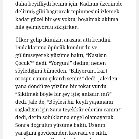
daha keyifliydi benim için. Kadının üzerimde
delirmiş gibi bağırarak tepinmesini izlemek
kadar güzel bir şey yoktu; boşalmak aklıma
bile gelmiyordu sikişirken.
Ülker gelip ikimizin arasına attı kendini.
Dudaklarıma öpücük kondurdu ve
gülümseyerek yüzüme baktı, “Nasılsın
Çocuk?” dedi. “Yorgun!” dedim; neden
söylediğimi bilmeden. “Biliyorum, kart
orospu canını çıkardı senin!” dedi. Jale’den
yana döndü ve yüzüne bir tokat vurdu,
“Sikilmek böyle bir şey işte; anladın mı?”
dedi. Jale de, “Böylesi bir keyfi yaşamamı
sağladığın için Sana teşekkür ederim canım!”
dedi, derin soluklarına engel olamayarak.
Sonra doğrulup yüzüme baktı. Uzanıp
yarağımı gövdesinden kavradı ve sıktı,