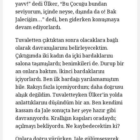
yavv!” dedi Ülker, “Bu Çocuğu bundan
seviyorum, içinde neyse, dışında da o! Bak
Jaleciğim…” dedi, ben giderken konuşmaya
devam ediyorlardı.
Tuvaletten çıktıktan sonra olacaklara bağlı
olarak davranışlarımı belirleyecektim.
Çıktığımda iki kadın da içki bardaklarını
salona taşımışlardı; benimkileri de. Durup bir
an onlara baktım. İkinci bardaklarını
içiyorlardı. Ben ilk bardağı yarılamamıştım
bile. Rakıyı fazla içemiyordum; daha doğrusu
alışık değildim. Tuvaletteyken Ülker’in yolda
anlattıklarını düşündüm bir an. Ben kendimi
kassam da Jale sonuçta her şeye hazır gibi
davranıyordu. Krallığın kapıları oradaydı;
açılmayı bekliyordu. Ne kaybedecektim ki?
Onlara doğru yürürken, Jale gülümseyerek