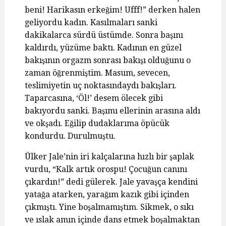
beni! Harikasın erkeğim! Ufff!” derken halen
geliyordu kadın. Kasılmaları sanki
dakikalarca sürdü üstümde. Sonra başını
kaldırdı, yüzüme baktı. Kadının en güzel
bakışının orgazm sonrası bakışı olduğunu o
zaman öğrenmiştim. Masum, sevecen,
teslimiyetin uç noktasındaydı bakışları.
Taparcasına, ‘Öl!’ desem ölecek gibi
bakıyordu sanki. Başımı ellerinin arasına aldı
ve okşadı. Eğilip dudaklarıma öpücük
kondurdu. Durulmuştu.
Ülker Jale’nin iri kalçalarına hızlı bir şaplak
vurdu, “Kalk artık orospu! Çocuğun canını
çıkardın!” dedi gülerek. Jale yavaşça kendini
yatağa atarken, yarağım kazık gibi içinden
çıkmıştı. Yine boşalmamıştım. Sikmek, o sıkı
ve ıslak amın içinde dans etmek boşalmaktan