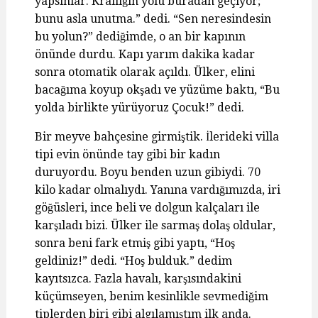
yapsınlar. Krallığın yolu buradan geçiyor;
bunu asla unutma.” dedi. “Sen neresindesin
bu yolun?” dediğimde, o an bir kapının
önünde durdu. Kapı yarım dakika kadar
sonra otomatik olarak açıldı. Ülker, elini
bacağıma koyup okşadı ve yüzüme baktı, “Bu
yolda birlikte yürüyoruz Çocuk!” dedi.
Bir meyve bahçesine girmiştik. İlerideki villa
tipi evin önünde tay gibi bir kadın
duruyordu. Boyu benden uzun gibiydi. 70
kilo kadar olmalıydı. Yanına vardığımızda, iri
göğüsleri, ince beli ve dolgun kalçaları ile
karşıladı bizi. Ülker ile sarmaş dolaş oldular,
sonra beni fark etmiş gibi yaptı, “Hoş
geldiniz!” dedi. “Hoş bulduk.” dedim
kayıtsızca. Fazla havalı, karşısındakini
küçümseyen, benim kesinlikle sevmediğim
tiplerden biri gibi algılamıştım ilk anda.