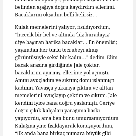
belinden aşağıya doğru kaydırdım ellerimi.
Bacaklarını okşadım belli belirsiz…
Kulak memelerini yalıyor, fısıldıyordum,
“İncecik bir bel ve altında ‘biz buradayız’
diye bağıran harika bacaklar… En önemlisi;
yaşamdan her türlü tecrübeyi almış
görüntüsüyle seksi bir kadın…” dedim. Elim
bacak arasına girdiğinde Jale çoktan
bacaklarını ayırmış, ellerime yol açmıştı.
Amını avuçladım ve sıktım; donu ıslanmıştı
kadının. Yavaşça yukarıya çıktım ve alttan
memelerini avuçlayıp çektim ve sıktım. Jale
kendini iyice bana doğru yaslamıştı. Geriye
doğru çıkık kalçaları yarağıma baskı
yapıyordu, ama ben bunu umursamıyordum.
Kulağına yine fısıldayarak konuşuyordum,
“İlk anda bana birkaç numara büyük gibi