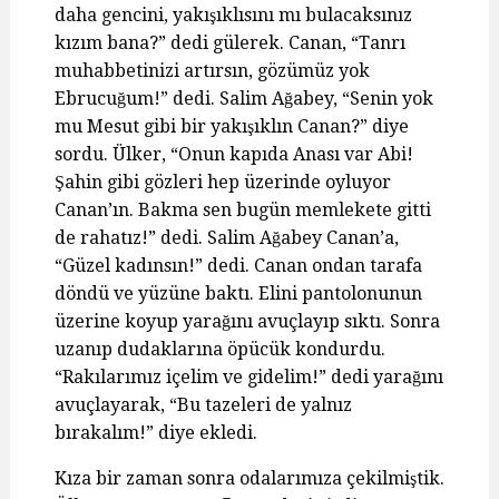
daha gencini, yakışıklısını mı bulacaksınız
kızım bana?” dedi gülerek. Canan, “Tanrı
muhabbetinizi artırsın, gözümüz yok
Ebrucuğum!” dedi. Salim Ağabey, “Senin yok
mu Mesut gibi bir yakışıklın Canan?” diye
sordu. Ülker, “Onun kapıda Anası var Abi!
Şahin gibi gözleri hep üzerinde oyluyor
Canan’ın. Bakma sen bugün memlekete gitti
de rahatız!” dedi. Salim Ağabey Canan’a,
“Güzel kadınsın!” dedi. Canan ondan tarafa
döndü ve yüzüne baktı. Elini pantolonunun
üzerine koyup yarağını avuçlayıp sıktı. Sonra
uzanıp dudaklarına öpücük kondurdu.
“Rakılarımız içelim ve gidelim!” dedi yarağını
avuçlayarak, “Bu tazeleri de yalnız
bırakalım!” diye ekledi.
Kıza bir zaman sonra odalarımıza çekilmiştik.