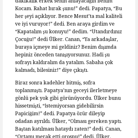
dakikalık erkek senin anlayacağın benim
Kocam. Rahat bırak şunu!” dedi. Papatya, “Bu
her şeyi açıklıyor. Bence Mesut’ta mal kaliteli
ve iyi vuruyor!” dedi. Ben araya girdim ve
“Kapatalım şu konuyu!” dedim. “Utandırdınız
Çocuğu!” dedi Ülker. Canan, “Ya arkadaşlar,
buraya içmeye mi geldiniz? Benim dışımda
hepiniz önceden tanışıyorsunuz. Hadi şu
sofrayı kaldıralım da yatalım. Sabaha çok
kalmadı, bilesiniz!” diye çıkıştı.
Biraz sonra kadehler bitmiş, sofra
toplanmıştı. Papatya’nın geceyi ilerletmeye
gönlü pek yok gibi görünüyordu. Ülker bunu
hissetmişti, “İstemiyorsan gidebilirsin
Papiciğim!” dedi. Papatya özür dileyip
odadan ayrıldı. Ülker, “Olması gereken yaptı.
Baştan katılması hataydı zaten!” dedi. Canan,
“Ortamı merak etti orospu!” dedi. Ülker,