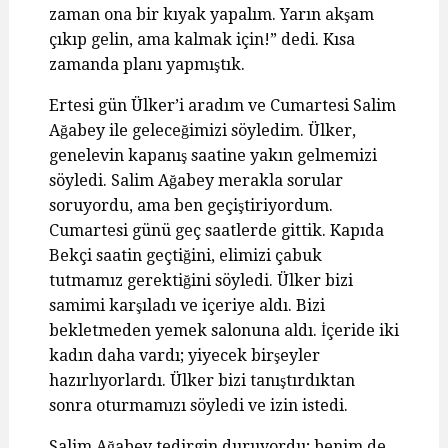
zaman ona bir kıyak yapalım. Yarın akşam
çıkıp gelin, ama kalmak için!” dedi. Kısa
zamanda planı yapmıştık.
Ertesi gün Ülker’i aradım ve Cumartesi Salim
Ağabey ile geleceğimizi söyledim. Ülker,
genelevin kapanış saatine yakın gelmemizi
söyledi. Salim Ağabey merakla sorular
soruyordu, ama ben geçiştiriyordum.
Cumartesi günü geç saatlerde gittik. Kapıda
Bekçi saatin geçtiğini, elimizi çabuk
tutmamız gerektiğini söyledi. Ülker bizi
samimi karşıladı ve içeriye aldı. Bizi
bekletmeden yemek salonuna aldı. İçeride iki
kadın daha vardı; yiyecek birşeyler
hazırlıyorlardı. Ülker bizi tanıştırdıktan
sonra oturmamızı söyledi ve izin istedi.
Salim Ağabey tedirgin duruyordu; benim de