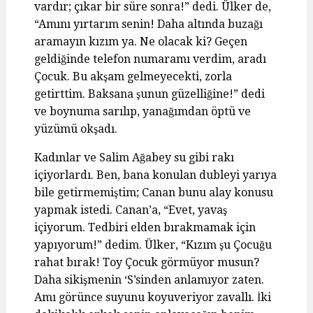
vardır; çıkar bir süre sonra!” dedi. Ülker de,
“Amını yırtarım senin! Daha altında buzağı
aramayın kızım ya. Ne olacak ki? Geçen
geldiğinde telefon numaramı verdim, aradı
Çocuk. Bu akşam gelmeyecekti, zorla
getirttim. Baksana şunun güzelliğine!” dedi
ve boynuma sarılıp, yanağımdan öptü ve
yüzümü okşadı.
Kadınlar ve Salim Ağabey su gibi rakı
içiyorlardı. Ben, bana konulan dubleyi yarıya
bile getirmemiştim; Canan bunu alay konusu
yapmak istedi. Canan’a, “Evet, yavaş
içiyorum. Tedbiri elden bırakmamak için
yapıyorum!” dedim. Ülker, “Kızım şu Çocuğu
rahat bırak! Toy Çocuk görmüyor musun?
Daha sikişmenin ‘S’sinden anlamıyor zaten.
Amı görünce suyunu koyuveriyor zavallı. İki