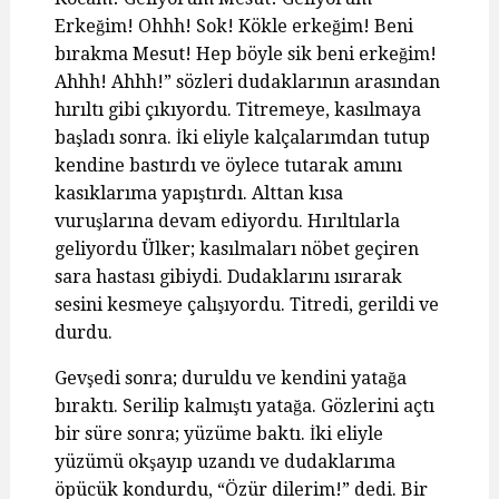
Erkeğim! Ohhh! Sok! Kökle erkeğim! Beni
bırakma Mesut! Hep böyle sik beni erkeğim!
Ahhh! Ahhh!” sözleri dudaklarının arasından
hırıltı gibi çıkıyordu. Titremeye, kasılmaya
başladı sonra. İki eliyle kalçalarımdan tutup
kendine bastırdı ve öylece tutarak amını
kasıklarıma yapıştırdı. Alttan kısa
vuruşlarına devam ediyordu. Hırıltılarla
geliyordu Ülker; kasılmaları nöbet geçiren
sara hastası gibiydi. Dudaklarını ısırarak
sesini kesmeye çalışıyordu. Titredi, gerildi ve
durdu.
Gevşedi sonra; duruldu ve kendini yatağa
bıraktı. Serilip kalmıştı yatağa. Gözlerini açtı
bir süre sonra; yüzüme baktı. İki eliyle
yüzümü okşayıp uzandı ve dudaklarıma
öpücük kondurdu, “Özür dilerim!” dedi. Bir