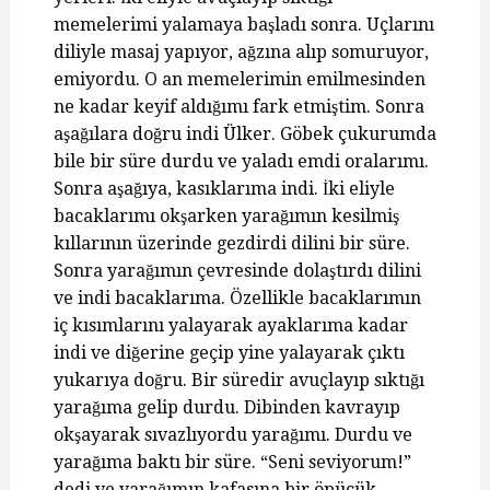
memelerimi yalamaya başladı sonra. Uçlarını
diliyle masaj yapıyor, ağzına alıp somuruyor,
emiyordu. O an memelerimin emilmesinden
ne kadar keyif aldığımı fark etmiştim. Sonra
aşağılara doğru indi Ülker. Göbek çukurumda
bile bir süre durdu ve yaladı emdi oralarımı.
Sonra aşağıya, kasıklarıma indi. İki eliyle
bacaklarımı okşarken yarağımın kesilmiş
kıllarının üzerinde gezdirdi dilini bir süre.
Sonra yarağımın çevresinde dolaştırdı dilini
ve indi bacaklarıma. Özellikle bacaklarımın
iç kısımlarını yalayarak ayaklarıma kadar
indi ve diğerine geçip yine yalayarak çıktı
yukarıya doğru. Bir süredir avuçlayıp sıktığı
yarağıma gelip durdu. Dibinden kavrayıp
okşayarak sıvazlıyordu yarağımı. Durdu ve
yarağıma baktı bir süre. “Seni seviyorum!”
dedi ve yarağımın kafasına bir öpücük