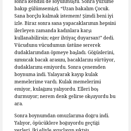
sonra kendisi de soyunmuştu. Sonra yüzüme
bakıp gülümsemişti. “Uzan bakalım Çocuk.
Sana borçlu kalmak istemem! Şimdi beni iyi
izle. Biraz sonra sana yapacaklarımın hepsini
ilerleyen zamanda kadınlara karşı
kullanabilirsin; eğer ihtiyaç duyarsan!” dedi.
Vücudunu vücudumun üstüne sererek
dudaklarımdan öpmeye başladı. Göğüslerini,
sımsıcak bacak arasını, bacaklarını sürtüyor,
dudaklarımı emiyordu. Sonra çenemden
boynuma indi. Yalayarak kayıp kulak
memelerime vardı. Kulak memelerimi
emiyor, kulağımı yalıyordu. Elleri boş
durmuyor; nerem denk gelirse okşuyordu bu
ara.
Sonra boynumdan omuzlarıma doğru indi.
Yalıyor, öpücüklere boğuyordu geçtiği
yerleri. İki eliyle avuçlayıp sıktığı