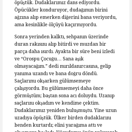
öpüştük. Dudaklarımız dans ediyordu.
Öpücükler konduruyor, dudağımın birini
ağzına alıp emerken diğerini bana veriyordu,
ama kesinlikle ölçüyü kaçırmıyordu.
Sonra yerinden kalktı, sehpanın üzerinde
duran rakısını alıp bitirdi ve muzdan bir
parça daha ısırdı. Ayakta bir süre beni izledi
ve “Orospu Çocuğu… Sana aşık
olmayacağım.” dedi mırıldanırcasına, gelip
yanıma uzandı ve bana doğru döndü.
Saçlarımı okşarken gülümsemeye
çalışıyordu. Bu gülümsemeyi daha önce
görmüştüm; baştan sona acı doluydu. Uzanıp
saçlarını okşadım ve kendime çektim.
Dudaklarımız yeniden buluşmuştu. Yine uzun
uzadıya öpüştük. Ülker birden dudaklarını
benden kurtardı; elini yarağıma attı ve