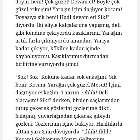
doyur beni! Çok güzel! Devam et! Böyle çok
güzel erkeğim! Yarağın içim dağlıyor kocam!
Doyasıya sik beni! Hadi devam et! Sik!”
diyordu. İki eliyle kalçalarıma yapışmış, deli
gibi kendine çekiyordu kasıklarımı. Yarağım
artık fazla çıkmıyordu amından. Yarıya
kadar çıkıyor, köküne kadar içinde
kayboluyordu. Kasıklarımız durmadan
birbirine vuruyordu şimdi.
“Sok! Sok! Köküne kadar sok erkeğim! Sik
beni! Kocam. Yarağın çok güzel Mesut! İçimi
dağıtıyor erkeğim! Tanrım! Ohhh! Deli
olacağım! Sik!” derken, birden saçlarımdan
tutup çekerek gözlerini gözlerime dikti.
İrileşmiş, yuvarlağından çıkacak gibiydi
gözleri. Gözlerimin içine bakıyor. Hırıltılarla
alttan yarağımı dövüyordu. “Ihhh! Ihhh!
Kocam! Geliyorum Mesut! Geliyorum