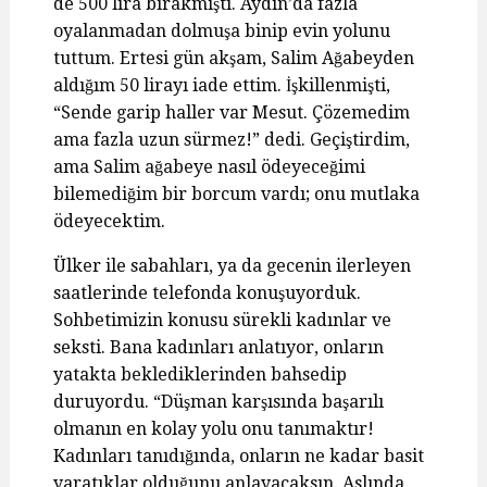
de 500 lira bırakmıştı. Aydın’da fazla
oyalanmadan dolmuşa binip evin yolunu
tuttum. Ertesi gün akşam, Salim Ağabeyden
aldığım 50 lirayı iade ettim. İşkillenmişti,
“Sende garip haller var Mesut. Çözemedim
ama fazla uzun sürmez!” dedi. Geçiştirdim,
ama Salim ağabeye nasıl ödeyeceğimi
bilemediğim bir borcum vardı; onu mutlaka
ödeyecektim.
Ülker ile sabahları, ya da gecenin ilerleyen
saatlerinde telefonda konuşuyorduk.
Sohbetimizin konusu sürekli kadınlar ve
seksti. Bana kadınları anlatıyor, onların
yatakta beklediklerinden bahsedip
duruyordu. “Düşman karşısında başarılı
olmanın en kolay yolu onu tanımaktır!
Kadınları tanıdığında, onların ne kadar basit
yaratıklar olduğunu anlayacaksın. Aslında