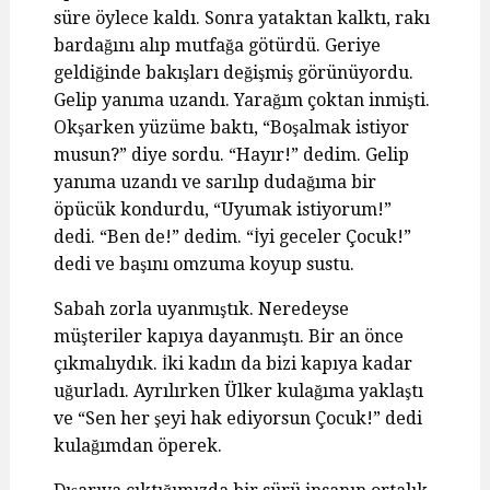
süre öylece kaldı. Sonra yataktan kalktı, rakı
bardağını alıp mutfağa götürdü. Geriye
geldiğinde bakışları değişmiş görünüyordu.
Gelip yanıma uzandı. Yarağım çoktan inmişti.
Okşarken yüzüme baktı, “Boşalmak istiyor
musun?” diye sordu. “Hayır!” dedim. Gelip
yanıma uzandı ve sarılıp dudağıma bir
öpücük kondurdu, “Uyumak istiyorum!”
dedi. “Ben de!” dedim. “İyi geceler Çocuk!”
dedi ve başını omzuma koyup sustu.
Sabah zorla uyanmıştık. Neredeyse
müşteriler kapıya dayanmıştı. Bir an önce
çıkmalıydık. İki kadın da bizi kapıya kadar
uğurladı. Ayrılırken Ülker kulağıma yaklaştı
ve “Sen her şeyi hak ediyorsun Çocuk!” dedi
kulağımdan öperek.