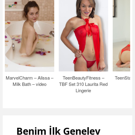
MarvelCharm – Alissa –
TeenBeautyFitness –
TeenStarle
Milk Bath – video
TBF Set 310 Laurita Red
Lingerie
Benim İlk Genelev