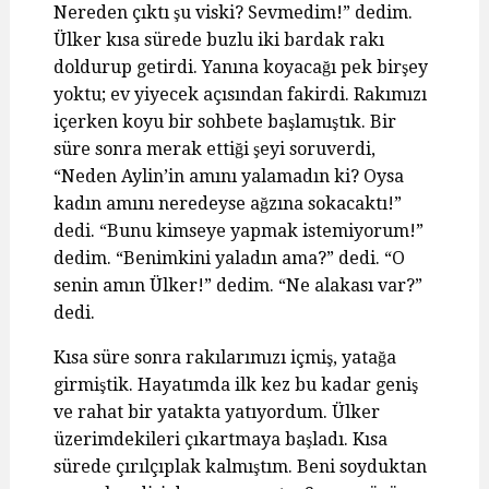
Nereden çıktı şu viski? Sevmedim!” dedim.
Ülker kısa sürede buzlu iki bardak rakı
doldurup getirdi. Yanına koyacağı pek birşey
yoktu; ev yiyecek açısından fakirdi. Rakımızı
içerken koyu bir sohbete başlamıştık. Bir
süre sonra merak ettiği şeyi soruverdi,
“Neden Aylin’in amını yalamadın ki? Oysa
kadın amını neredeyse ağzına sokacaktı!”
dedi. “Bunu kimseye yapmak istemiyorum!”
dedim. “Benimkini yaladın ama?” dedi. “O
senin amın Ülker!” dedim. “Ne alakası var?”
dedi.
Kısa süre sonra rakılarımızı içmiş, yatağa
girmiştik. Hayatımda ilk kez bu kadar geniş
ve rahat bir yatakta yatıyordum. Ülker
üzerimdekileri çıkartmaya başladı. Kısa
sürede çırılçıplak kalmıştım. Beni soyduktan