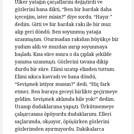
Ülker yatağın çarşaflarını değiştirdi ve
gözlerini bana dikti, “Ben bir bardak daha
içeceğim, ister misin?” diye sordu. “Hayır.”
dedim. Gitti ve bir bardak rakı ile bir muz
alıp geri döndü. Ben soyunmuş yatağa
uzanmıştım. Oturmadan rakıdan büyükçe bir
yudum aldı ve muzdan ısırıp soyunmaya
başladı. Kısa süre sonra o da çıplak şekilde
yanıma uzanmıştı. Gözlerini tavana dikip
durdu bir süre. Elimi uzatıp elinden tuttum.
Elimi sıkıca kavradı ve bana döndü,
“Sevişmek istiyor musun?” dedi. “Hiç fark
etmez. Ben buraya geceyi birlikte geçirmeye
geldim. Sevişmek aklımda bile yok!” dedim.
Uzanıp dudaklarıma yapıştı. Ürkütmemeye
çalışırcasına öpüyordu dudaklarımı. Elleri
saçlarımda, okşuyor, öpüşürken gözlerini
gözlerimden ayırmıyordu. Dakikalarca