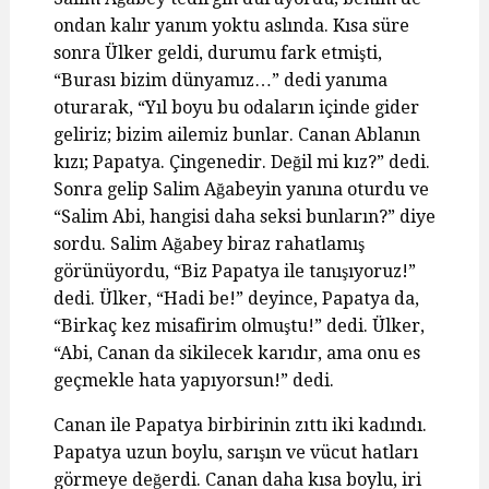
ondan kalır yanım yoktu aslında. Kısa süre
sonra Ülker geldi, durumu fark etmişti,
“Burası bizim dünyamız…” dedi yanıma
oturarak, “Yıl boyu bu odaların içinde gider
geliriz; bizim ailemiz bunlar. Canan Ablanın
kızı; Papatya. Çingenedir. Değil mi kız?” dedi.
Sonra gelip Salim Ağabeyin yanına oturdu ve
“Salim Abi, hangisi daha seksi bunların?” diye
sordu. Salim Ağabey biraz rahatlamış
görünüyordu, “Biz Papatya ile tanışıyoruz!”
dedi. Ülker, “Hadi be!” deyince, Papatya da,
“Birkaç kez misafirim olmuştu!” dedi. Ülker,
“Abi, Canan da sikilecek karıdır, ama onu es
geçmekle hata yapıyorsun!” dedi.
Canan ile Papatya birbirinin zıttı iki kadındı.
Papatya uzun boylu, sarışın ve vücut hatları
görmeye değerdi. Canan daha kısa boylu, iri