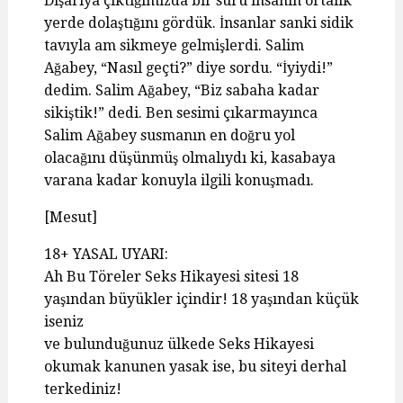
Dışarıya çıktığımızda bir sürü insanın ortalık
yerde dolaştığını gördük. İnsanlar sanki sidik
tavıyla am sikmeye gelmişlerdi. Salim
Ağabey, “Nasıl geçti?” diye sordu. “İyiydi!”
dedim. Salim Ağabey, “Biz sabaha kadar
sikiştik!” dedi. Ben sesimi çıkarmayınca
Salim Ağabey susmanın en doğru yol
olacağını düşünmüş olmalıydı ki, kasabaya
varana kadar konuyla ilgili konuşmadı.
[Mesut]
18+ YASAL UYARI:
Ah Bu Töreler Seks Hikayesi sitesi 18
yaşından büyükler içindir! 18 yaşından küçük
iseniz
ve bulunduğunuz ülkede Seks Hikayesi
okumak kanunen yasak ise, bu siteyi derhal
terkediniz!