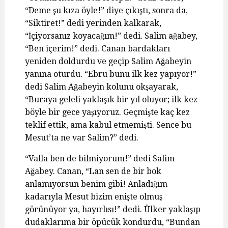
“Deme şu kıza öyle!” diye çıkıştı, sonra da,
“Siktiret!” dedi yerinden kalkarak,
“İçiyorsanız koyacağım!” dedi. Salim ağabey,
“Ben içerim!” dedi. Canan bardakları
yeniden doldurdu ve geçip Salim Ağabeyin
yanına oturdu. “Ebru bunu ilk kez yapıyor!”
dedi Salim Ağabeyin kolunu okşayarak,
“Buraya geleli yaklaşık bir yıl oluyor; ilk kez
böyle bir gece yaşıyoruz. Geçmişte kaç kez
teklif ettik, ama kabul etmemişti. Sence bu
Mesut’ta ne var Salim?” dedi.
“Valla ben de bilmiyorum!” dedi Salim
Ağabey. Canan, “Lan sen de bir bok
anlamıyorsun benim gibi! Anladığım
kadarıyla Mesut bizim enişte olmuş
görünüyor ya, hayırlısı!” dedi. Ülker yaklaşıp
dudaklarıma bir öpücük kondurdu, “Bundan