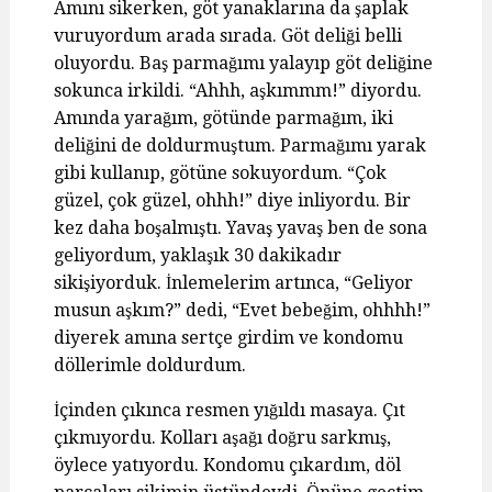
Amını sikerken, göt yanaklarına da şaplak
vuruyordum arada sırada. Göt deliği belli
oluyordu. Baş parmağımı yalayıp göt deliğine
sokunca irkildi. “Ahhh, aşkımmm!” diyordu.
Amında yarağım, götünde parmağım, iki
deliğini de doldurmuştum. Parmağımı yarak
gibi kullanıp, götüne sokuyordum. “Çok
güzel, çok güzel, ohhh!” diye inliyordu. Bir
kez daha boşalmıştı. Yavaş yavaş ben de sona
geliyordum, yaklaşık 30 dakikadır
sikişiyorduk. İnlemelerim artınca, “Geliyor
musun aşkım?” dedi, “Evet bebeğim, ohhhh!”
diyerek amına sertçe girdim ve kondomu
döllerimle doldurdum.
İçinden çıkınca resmen yığıldı masaya. Çıt
çıkmıyordu. Kolları aşağı doğru sarkmış,
öylece yatıyordu. Kondomu çıkardım, döl