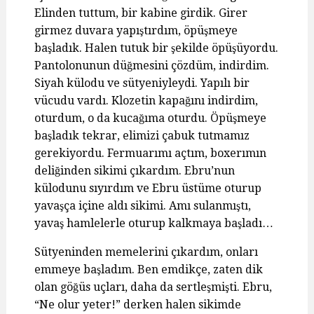
Elinden tuttum, bir kabine girdik. Girer
girmez duvara yapıştırdım, öpüşmeye
başladık. Halen tutuk bir şekilde öpüşüyordu.
Pantolonunun düğmesini çözdüm, indirdim.
Siyah külodu ve sütyeniyleydi. Yapılı bir
vücudu vardı. Klozetin kapağını indirdim,
oturdum, o da kucağıma oturdu. Öpüşmeye
başladık tekrar, elimizi çabuk tutmamız
gerekiyordu. Fermuarımı açtım, boxerımın
deliğinden sikimi çıkardım. Ebru’nun
külodunu sıyırdım ve Ebru üstüme oturup
yavaşça içine aldı sikimi. Amı sulanmıştı,
yavaş hamlelerle oturup kalkmaya başladı…
Sütyeninden memelerini çıkardım, onları
emmeye başladım. Ben emdikçe, zaten dik
olan göğüs uçları, daha da sertleşmişti. Ebru,
“Ne olur yeter!” derken halen sikimde