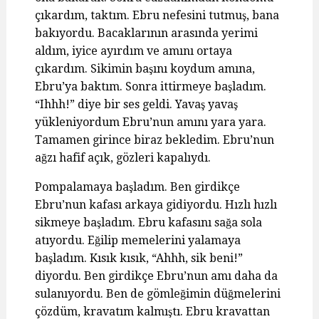
çıkardım, taktım. Ebru nefesini tutmuş, bana
bakıyordu. Bacaklarının arasında yerimi
aldım, iyice ayırdım ve amını ortaya
çıkardım. Sikimin başını koydum amına,
Ebru’ya baktım. Sonra ittirmeye başladım.
“Ihhh!” diye bir ses geldi. Yavaş yavaş
yükleniyordum Ebru’nun amını yara yara.
Tamamen girince biraz bekledim. Ebru’nun
ağzı hafif açık, gözleri kapalıydı.
Pompalamaya başladım. Ben girdikçe
Ebru’nun kafası arkaya gidiyordu. Hızlı hızlı
sikmeye başladım. Ebru kafasını sağa sola
atıyordu. Eğilip memelerini yalamaya
başladım. Kısık kısık, “Ahhh, sik beni!”
diyordu. Ben girdikçe Ebru’nun amı daha da
sulanıyordu. Ben de gömleğimin düğmelerini
çözdüm, kravatım kalmıştı. Ebru kravattan