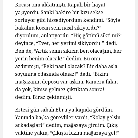
Kocası onu aldatmıştı. Kapalı bir hayat
yaşıyordu. Sanki bakire bir kızı sekse
zorluyor gibi hissediyordum kendimi. “Söyle
bakalım kocan seni nasıl sikiyordu?”
diyordum, anlatıyordu. “Hiç götünü sikti mi?”
deyince, “Evet, her yerimi sikiyordu!” dedi.
Ben de, “Artık senin sikicin ben olacağım, her
yerin benim olacak!” dedim. Bu onu
azdırmıştı, “Peki nasıl olacak? Bir daha asla
soyunma odasında olmaz!” dedi. “Bizim
mağazanın deposu var aşkım. Kamera falan
da yok, kimse gelmez çıktıktan sonra!”
dedim. Biraz çekinmişti.
Ertesi gün sabah Ebru’yu kapıda gördüm.
Yanında başka görevliler vardı, “Kolay gelsin
arkadaşlar!” dedim, mağazaya girdim. Çıkış
vaktine yakın, “Çıkışta bizim mağazaya gel!”