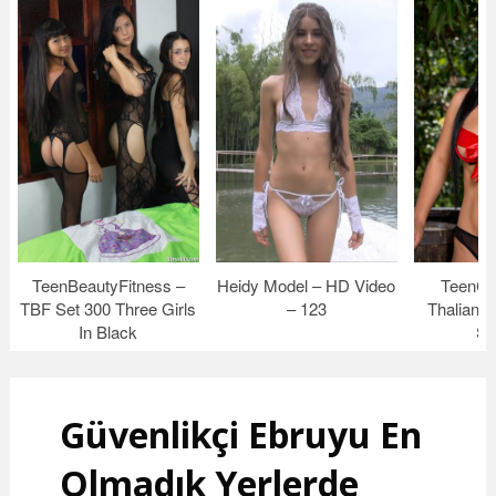
TeenBeautyFitness –
Heidy Model – HD Video
TeenCo
TBF Set 300 Three Girls
– 123
Thaliana
In Black
Se
Güvenlikçi Ebruyu En
Olmadık Yerlerde