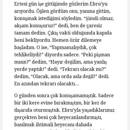
Ertesi gün işe gittiğimde gözlerim Ebru’yu
arıyordu. Öğlen gördüm onu, yanına gittim,
konuşmak istediğimi söyledim. “Şimdi olmaz,
akşam konuşuruz!” dedi, ben de çaresiz
tamam dedim. Çıkış vakti olduğunda kapıda
beni bekliyordu. Hemen özür dilemeye
başladım. O ise, “Yapmamalıydık, çok
tehlikeliydi!” diyordu sadece. “Peki pişman
mısın?” dedim, “Hayır değilim, ama yanlış
yerde yaptık!” dedi. “Tekrarı olacak mı?”
dedim, “Olacak, ama orda asla değil!” dedi.
En azından tekrarı olacaktı…
O günden sonra çok konuşamamıştık. Sadece
bir iki kere evine bırakmıştım, bir kez de
dışarıda oturmuştuk. Ebru’yla yaşadıklarımız
gerçekten beni çok heyecanlandırmıştı,
basılmak ihtimali heyecanı dahada