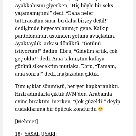
Ayakkabısını giyerken, “Hiç böyle bir seks
yaşamamıştım!” dedi. “Daha neler
tattıracağım sana, bu daha birşey değil!”
dediğimde heyecanlanmıştı gene. Kalkıp
pantolonunun üstünden götünü avuçladım.
Ayaktaydık, arkası dönüktü. “Götünü
istiyorum!” dedim. Ebru, “Gidelim artık, çok
geç oldu!” dedi. Ama takmıştım kafaya,
götünü sikecektim mutlaka. Ebru, “Tamam,
ama sonra!” dedi, mağazadan çıktık.
Tüm ışıklar sönmüştü, her yer kapkaranlıktı.
Hızlı adımlarla çıktık AVM’den. Arabamla
evine bıraktım. İnerken, “Çok güzeldi!” deyip
dudaklarıma bir öpücük kondurdu
[Mehmet]
18+ YASAL UYARI: