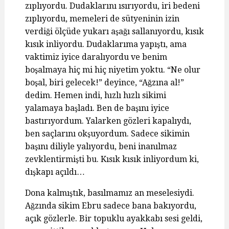
zıplıyordu. Dudaklarını ısırıyordu, iri bedeni
zıplıyordu, memeleri de sütyeninin izin
verdiği ölçüde yukarı aşağı sallanıyordu, kısık
kısık inliyordu. Dudaklarıma yapıştı, ama
vaktimiz iyice daralıyordu ve benim
boşalmaya hiç mi hiç niyetim yoktu. “Ne olur
boşal, biri gelecek!” deyince, “Ağzına al!”
dedim. Hemen indi, hızlı hızlı sikimi
yalamaya başladı. Ben de başını iyice
bastırıyordum. Yalarken gözleri kapalıydı,
ben saçlarını okşuyordum. Sadece sikimin
başını diliyle yalıyordu, beni inanılmaz
zevklentirmişti bu. Kısık kısık inliyordum ki,
dışkapı açıldı…
Dona kalmıştık, basılmamız an meselesiydi.
Ağzında sikim Ebru sadece bana bakıyordu,
açık gözlerle. Bir topuklu ayakkabı sesi geldi,