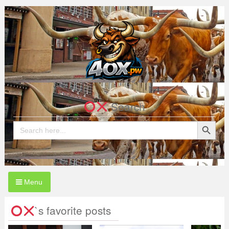
Skip
to
content
4OX.pw
Search
Search Button
Search
for:
Menu
`s favorite posts