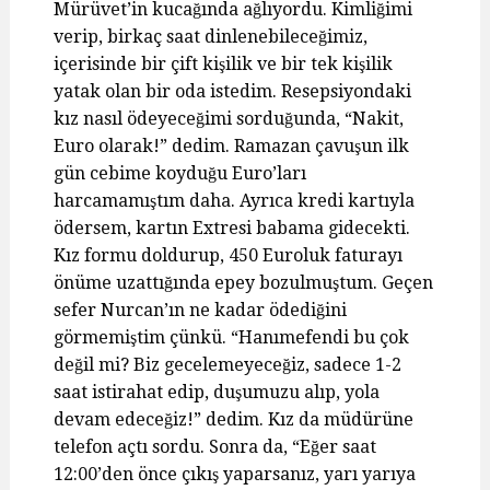
Mürüvet’in kucağında ağlıyordu. Kimliğimi
verip, birkaç saat dinlenebileceğimiz,
içerisinde bir çift kişilik ve bir tek kişilik
yatak olan bir oda istedim. Resepsiyondaki
kız nasıl ödeyeceğimi sorduğunda, “Nakit,
Euro olarak!” dedim. Ramazan çavuşun ilk
gün cebime koyduğu Euro’ları
harcamamıştım daha. Ayrıca kredi kartıyla
ödersem, kartın Extresi babama gidecekti.
Kız formu doldurup, 450 Euroluk faturayı
önüme uzattığında epey bozulmuştum. Geçen
sefer Nurcan’ın ne kadar ödediğini
görmemiştim çünkü. “Hanımefendi bu çok
değil mi? Biz gecelemeyeceğiz, sadece 1-2
saat istirahat edip, duşumuzu alıp, yola
devam edeceğiz!” dedim. Kız da müdürüne
telefon açtı sordu. Sonra da, “Eğer saat
12:00’den önce çıkış yaparsanız, yarı yarıya