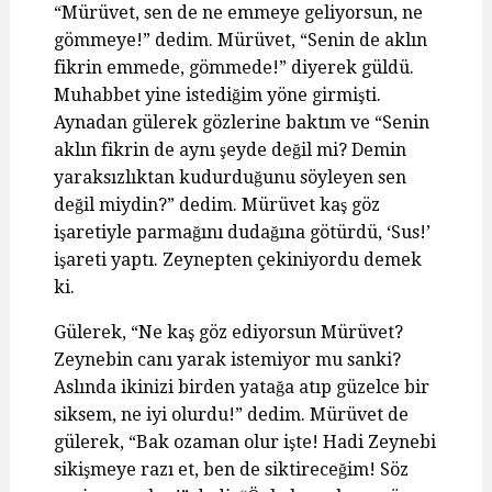
“Mürüvet, sen de ne emmeye geliyorsun, ne
gömmeye!” dedim. Mürüvet, “Senin de aklın
fikrin emmede, gömmede!” diyerek güldü.
Muhabbet yine istediğim yöne girmişti.
Aynadan gülerek gözlerine baktım ve “Senin
aklın fikrin de aynı şeyde değil mi? Demin
yaraksızlıktan kudurduğunu söyleyen sen
değil miydin?” dedim. Mürüvet kaş göz
işaretiyle parmağını dudağına götürdü, ‘Sus!’
işareti yaptı. Zeynepten çekiniyordu demek
ki.
Gülerek, “Ne kaş göz ediyorsun Mürüvet?
Zeynebin canı yarak istemiyor mu sanki?
Aslında ikinizi birden yatağa atıp güzelce bir
siksem, ne iyi olurdu!” dedim. Mürüvet de
gülerek, “Bak ozaman olur işte! Hadi Zeynebi
sikişmeye razı et, ben de siktireceğim! Söz