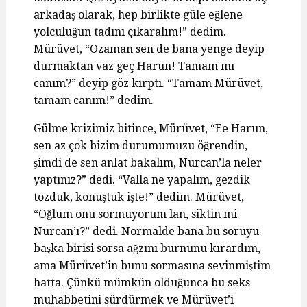
arkadaş olarak, hep birlikte güle eğlene
yolculuğun tadını çıkaralım!” dedim.
Mürüvet, “Ozaman sen de bana yenge deyip
durmaktan vaz geç Harun! Tamam mı
canım?” deyip göz kırptı. “Tamam Mürüvet,
tamam canım!” dedim.
Gülme krizimiz bitince, Mürüvet, “Ee Harun,
sen az çok bizim durumumuzu öğrendin,
şimdi de sen anlat bakalım, Nurcan’la neler
yaptınız?” dedi. “Valla ne yapalım, gezdik
tozduk, konuştuk işte!” dedim. Mürüvet,
“Oğlum onu sormuyorum lan, siktin mi
Nurcan’ı?” dedi. Normalde bana bu soruyu
başka birisi sorsa ağzını burnunu kırardım,
ama Mürüvet’in bunu sormasına sevinmiştim
hatta. Çünkü mümkün olduğunca bu seks
muhabbetini sürdürmek ve Mürüvet’i