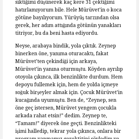
siktiğimi düşünerek kaç kere 31 çektiğimi
hatırlamıyorum bile. Hele Mürüvet’in o koca
götüne bayılıyorum. Yürüyüş tarzından olsa
gerek, her adım attığında götünün yanakları
titriyor, bu da beni hasta ediyordu.
Neyse, arabaya bindik, yola çıktık. Zeynep
binerken öne, yanıma oturacaktı, fakat
Mürüvet’ten çekindiği için arkaya,
Mürüvet’in yanına oturmuştu. Köyden ayrılıp
otoyola çıkınca, ilk benzinlikte durdum. Hem
depoyu fullemek için, hem de yolda içmeye
soğuk birşeyler almak için. Çocuk Mürüvet’in
kucağında uyumuştu. Ben de, “Zeynep, sen
öne geç istersen, Mürüvet yengem çocukla
arkada rahat etsin!” dedim. Zeynep te,
“Tamam!” diyerek öne geçti. Benzinlikteki
işimi halledip, tekrar yola çıkınca, onlara bir
program yapmamız gerektiğini söyledim ve