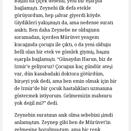
Başını da çiçek desenli, yeni bir eşarpla
bağlamıştı. Zeynebi ilk defa etekle
görüyordum, hep şalvar giyerdi köyde.
Giydikleri yakışmıştı da, ama nedense suratı
asıktı. Ben daha Zeynebe ne olduğunu
soramadan, içerden Mürüvet yengem
kucağında çocuğu ile çıktı, o da yeni olduğu
belli olan bir etek ve gömlek giymiş, başını
eşarpla bağlamıştı. “Günaydın Harun, biz de
İzmir’e geliyoruz! Çocuğun kaç gündür ateşi
var, dün kasabadaki doktora götürdüm,
birşeyi yok dedi, ama ben emin olmak için bir
de İzmir’de bir çocuk hastalıkları uzmanına
göstermek istiyorum. Gelmemizin mahsuru
yok değil mi?” dedi.
Zeynebin suratının asık olma sebebini şimdi
anlamıştım. Zeynep gibi ben de Mürüvet’in
gelmesine bozulmuştum, ama hiç renk