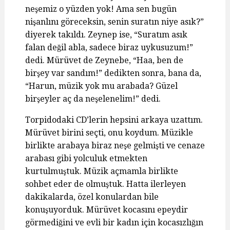
neşemiz o yüzden yok! Ama sen bugün
nişanlını göreceksin, senin suratın niye asık?”
diyerek takıldı. Zeynep ise, “Suratım asık
falan değil abla, sadece biraz uykusuzum!”
dedi. Mürüvet de Zeynebe, “Haa, ben de
birşey var sandım!” dedikten sonra, bana da,
“Harun, müzik yok mu arabada? Güzel
birşeyler aç da neşelenelim!” dedi.
Torpidodaki CD’lerin hepsini arkaya uzattım.
Mürüvet birini seçti, onu koydum. Müzikle
birlikte arabaya biraz neşe gelmişti ve cenaze
arabası gibi yolculuk etmekten
kurtulmuştuk. Müzik açmamla birlikte
sohbet eder de olmuştuk. Hatta ilerleyen
dakikalarda, özel konulardan bile
konuşuyorduk. Mürüvet kocasını epeydir
görmediğini ve evli bir kadın için kocasızlığın