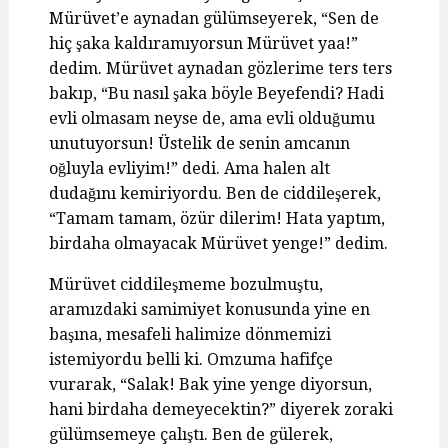
Mürüvet’e aynadan gülümseyerek, “Sen de
hiç şaka kaldıramıyorsun Mürüvet yaa!”
dedim. Mürüvet aynadan gözlerime ters ters
bakıp, “Bu nasıl şaka böyle Beyefendi? Hadi
evli olmasam neyse de, ama evli olduğumu
unutuyorsun! Üstelik de senin amcanın
oğluyla evliyim!” dedi. Ama halen alt
dudağını kemiriyordu. Ben de ciddileşerek,
“Tamam tamam, özür dilerim! Hata yaptım,
birdaha olmayacak Mürüvet yenge!” dedim.
Mürüvet ciddileşmeme bozulmuştu,
aramızdaki samimiyet konusunda yine en
başına, mesafeli halimize dönmemizi
istemiyordu belli ki. Omzuma hafifçe
vurarak, “Salak! Bak yine yenge diyorsun,
hani birdaha demeyecektin?” diyerek zoraki
gülümsemeye çalıştı. Ben de gülerek,