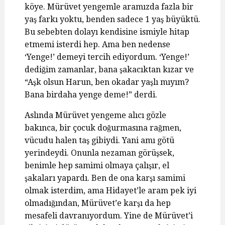
köye. Mürüvet yengemle aramızda fazla bir
yaş farkı yoktu, benden sadece 1 yaş büyüktü.
Bu sebebten dolayı kendisine ismiyle hitap
etmemi isterdi hep. Ama ben nedense
‘Yenge!’ demeyi tercih ediyordum. ‘Yenge!’
dediğim zamanlar, bana şakacıktan kızar ve
“Aşk olsun Harun, ben okadar yaşlı mıyım?
Bana birdaha yenge deme!” derdi.
Aslında Mürüvet yengeme alıcı gözle
bakınca, bir çocuk doğurmasına rağmen,
vücudu halen taş gibiydi. Yani amı götü
yerindeydi. Onunla nezaman görüşsek,
benimle hep samimi olmaya çalışır, el
şakaları yapardı. Ben de ona karşı samimi
olmak isterdim, ama Hidayet’le aram pek iyi
olmadığından, Mürüvet’e karşı da hep
mesafeli davranıyordum. Yine de Mürüvet’i