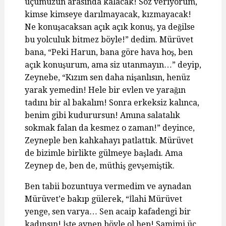
üçümüzün arasında kalacak! Söz veriyorum,
kimse kimseye darılmayacak, kızmayacak!
Ne konuşacaksan açık açık konuş, ya değilse
bu yolculuk bitmez böyle!” dedim. Mürüvet
bana, “Peki Harun, bana göre hava hoş, ben
açık konuşurum, ama siz utanmayın…” deyip,
Zeynebe, “Kızım sen daha nişanlısın, henüz
yarak yemedin! Hele bir evlen ve yarağın
tadını bir al bakalım! Sonra erkeksiz kalınca,
benim gibi kudurursun! Amına salatalık
sokmak falan da kesmez o zaman!” deyince,
Zeyneple ben kahkahayı patlattık. Mürüvet
de bizimle birlikte gülmeye başladı. Ama
Zeynep de, ben de, müthiş gevşemiştik.
Ben tabii bozuntuya vermedim ve aynadan
Mürüvet’e bakıp gülerek, “İlahi Mürüvet
yenge, sen varya… Sen acaip kafadengi bir
kadınsın! İşte aynen böyle ol hep! Samimi üç