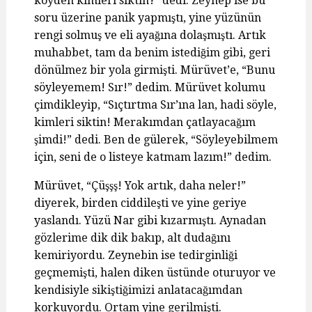
köyden kimleri siktin?” dedi. Zeynep ise bu
soru üzerine panik yapmıştı, yine yüzünün
rengi solmuş ve eli ayağına dolaşmıştı. Artık
muhabbet, tam da benim istediğim gibi, geri
dönülmez bir yola girmişti. Mürüvet’e, “Bunu
söyleyemem! Sır!” dedim. Mürüvet kolumu
çimdikleyip, “Sıçtırtma Sır’ına lan, hadi söyle,
kimleri siktin! Merakımdan çatlayacağım
şimdi!” dedi. Ben de gülerek, “Söyleyebilmem
için, seni de o listeye katmam lazım!” dedim.
Mürüvet, “Çüşşş! Yok artık, daha neler!”
diyerek, birden ciddileşti ve yine geriye
yaslandı. Yüzü Nar gibi kızarmıştı. Aynadan
gözlerime dik dik bakıp, alt dudağını
kemiriyordu. Zeynebin ise tedirginliği
geçmemişti, halen diken üstünde oturuyor ve
kendisiyle sikiştiğimizi anlatacağımdan
korkuyordu. Ortam yine gerilmişti.