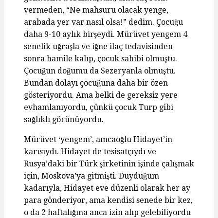
vermeden, “Ne mahsuru olacak yenge,
arabada yer var nasıl olsa!” dedim. Çocuğu
daha 9-10 aylık birşeydi. Mürüvet yengem 4
senelik uğraşla ve iğne ilaç tedavisinden
sonra hamile kalıp, çocuk sahibi olmuştu.
Çocuğun doğumu da Sezeryanla olmuştu.
Bundan dolayı çocuğuna daha bir özen
gösteriyordu. Ama belki de gereksiz yere
evhamlanıyordu, çünkü çocuk Turp gibi
sağlıklı görünüyordu.
Mürüvet ‘yengem’, amcaoğlu Hidayet’in
karısıydı. Hidayet de tesisatçıydı ve
Rusya’daki bir Türk şirketinin işinde çalışmak
için, Moskova’ya gitmişti. Duyduğum
kadarıyla, Hidayet eve düzenli olarak her ay
para gönderiyor, ama kendisi senede bir kez,
o da 2 haftalığına anca izin alıp gelebiliyordu