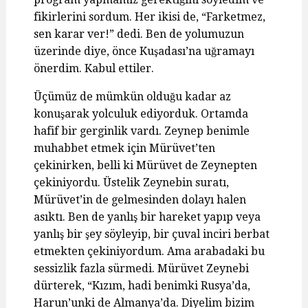
fikirlerini sordum. Her ikisi de, “Farketmez,
sen karar ver!” dedi. Ben de yolumuzun
üzerinde diye, önce Kuşadası’na uğramayı
önerdim. Kabul ettiler.
Üçümüz de mümkün olduğu kadar az
konuşarak yolculuk ediyorduk. Ortamda
hafif bir gerginlik vardı. Zeynep benimle
muhabbet etmek için Mürüvet’ten
çekinirken, belli ki Mürüvet de Zeynepten
çekiniyordu. Üstelik Zeynebin suratı,
Mürüvet’in de gelmesinden dolayı halen
asıktı. Ben de yanlış bir hareket yapıp veya
yanlış bir şey söyleyip, bir çuval inciri berbat
etmekten çekiniyordum. Ama arabadaki bu
sessizlik fazla sürmedi. Mürüvet Zeynebi
dürterek, “Kızım, hadi benimki Rusya’da,
Harun’unki de Almanya’da. Diyelim bizim