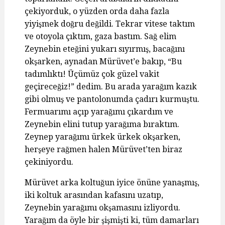
çekiyorduk, o yüzden orda daha fazla
yiyişmek doğru değildi. Tekrar vitese taktım
ve otoyola çıktım, gaza bastım. Sağ elim
Zeynebin eteğini yukarı sıyırmış, bacağını
okşarken, aynadan Mürüvet’e bakıp, “Bu
tadımlıktı! Üçümüz çok güzel vakit
geçireceğiz!” dedim. Bu arada yarağım kazık
gibi olmuş ve pantolonumda çadırı kurmuştu.
Fermuarımı açıp yarağımı çıkardım ve
Zeynebin elini tutup yarağıma bıraktım.
Zeynep yarağımı ürkek ürkek okşarken,
herşeye rağmen halen Mürüvet’ten biraz
çekiniyordu.
Mürüvet arka koltuğun iyice önüne yanaşmış,
iki koltuk arasından kafasını uzatıp,
Zeynebin yarağımı okşamasını izliyordu.
Yarağım da öyle bir şişmişti ki, tüm damarları