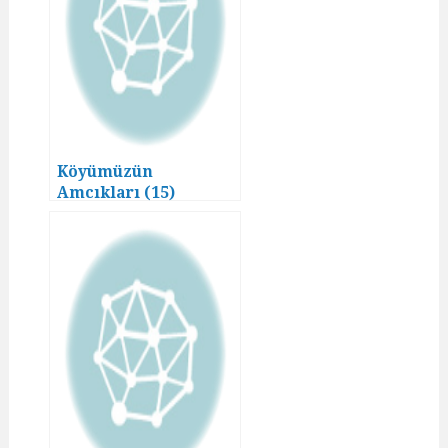
Köyümüzün
Amcıkları (15)