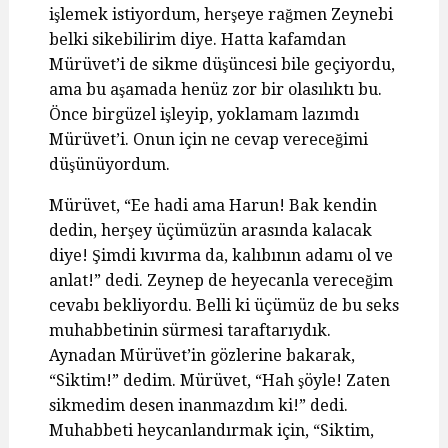
işlemek istiyordum, herşeye rağmen Zeynebi
belki sikebilirim diye. Hatta kafamdan
Mürüvet’i de sikme düşüncesi bile geçiyordu,
ama bu aşamada henüz zor bir olasılıktı bu.
Önce birgüzel işleyip, yoklamam lazımdı
Mürüvet’i. Onun için ne cevap vereceğimi
düşünüyordum.
Mürüvet, “Ee hadi ama Harun! Bak kendin
dedin, herşey üçümüzün arasında kalacak
diye! Şimdi kıvırma da, kalıbının adamı ol ve
anlat!” dedi. Zeynep de heyecanla vereceğim
cevabı bekliyordu. Belli ki üçümüz de bu seks
muhabbetinin sürmesi taraftarıydık.
Aynadan Mürüvet’in gözlerine bakarak,
“Siktim!” dedim. Mürüvet, “Hah şöyle! Zaten
sikmedim desen inanmazdım ki!” dedi.
Muhabbeti heycanlandırmak için, “Siktim,