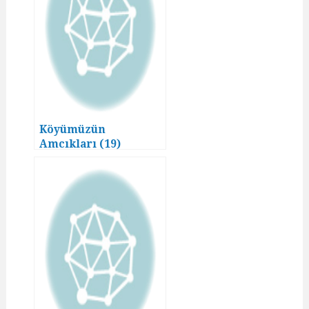
Köyümüzün
Amcıkları (19)