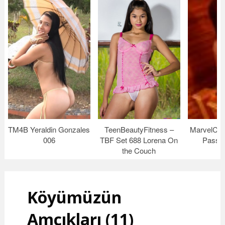
TM4B Yeraldin Gonzales
TeenBeautyFitness –
MarvelCha
006
TBF Set 688 Lorena On
Passio
the Couch
Köyümüzün
Amcıkları (11)