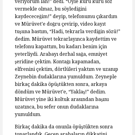
veriyorum lan!” dedi. “Öyle kuru kuru söz
vermekle olmaz, bu söylediğini
kaydececeğim!” deyip, telefonumu çıkardım
ve Mürüvet’e doğru çevirip, video kayıt
tuşuna bastım, “Hadi, tekrarla verdiğin sözü!”
dedim. Mürüvet tekrarlayınca kaydettim ve
telefonu kapattım, bu kadarı benim için
yeterliydi. Arabayı derhal sağa, emniyet
şeridine çektim. Kontağı kapamadan,
elfrenini çektim, dörtlüleri yaktım ve uzanıp
Zeynebin dudaklarına yumuldum. Zeyneple
birkaç dakika öpüştükten sonra, arkaya
döndüm ve Mürüvet’e, “Yaklaş!” dedim.
Mürüvet yine iki koltuk arasından başını
uzatınca, bu sefer onun dudaklarına
yumuldum.
Birkaç dakika da onunla öpüştükten sonra
toparlandık. Geçen arabaların dikkatini