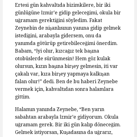
Ertesi gün kahvaltıda bizimkilere, bir iki
günlüğüne İzmir’e gidip geleceğimi, okula bir
uğramam gerektiğini söyledim. Fakat
Zeynebin de nişanlısının yanına gidip gelmek
istediğini, arabayla gidersem, onu da
yanımda götürüp getirebileceğimi önerdim.
Babam, “İyi olur, kızcağız tek başına
otobüslerde sürünmesin! Hem göz kulak
olursun, kızın başına birşey gelmesin, iti var
çakalı var, kıza birşey yapmaya kalkışan
falan olur!” dedi. Ben de bu haberi Zeynebe
vermek için, kahvaltıdan sonra halamlara
gittim.
Halamın yanında Zeynebe, “Ben yarın
sabahtan arabayla İzmir’e gidiyorum. Okula
uğramam gerek. Bir iki gün kalıp döneceğim.
Gelmek istiyorsan, Kuşadasına da uğrarız,