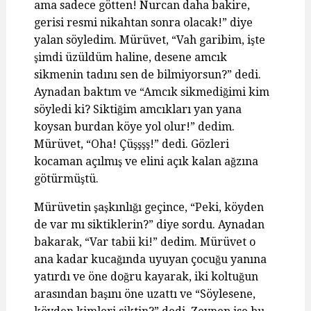
ama sadece götten! Nurcan daha bakire,
gerisi resmi nikahtan sonra olacak!” diye
yalan söyledim. Mürüvet, “Vah garibim, işte
şimdi üzüldüm haline, desene amcık
sikmenin tadını sen de bilmiyorsun?” dedi.
Aynadan baktım ve “Amcık sikmediğimi kim
söyledi ki? Siktiğim amcıkları yan yana
koysan burdan köye yol olur!” dedim.
Mürüvet, “Oha! Çüşşşş!” dedi. Gözleri
kocaman açılmış ve elini açık kalan ağzına
götürmüştü.
Mürüvetin şaşkınlığı geçince, “Peki, köyden
de var mı siktiklerin?” diye sordu. Aynadan
bakarak, “Var tabii ki!” dedim. Mürüvet o
ana kadar kucağında uyuyan çocuğu yanına
yatırdı ve öne doğru kayarak, iki koltuğun
arasından başını öne uzattı ve “Söylesene,