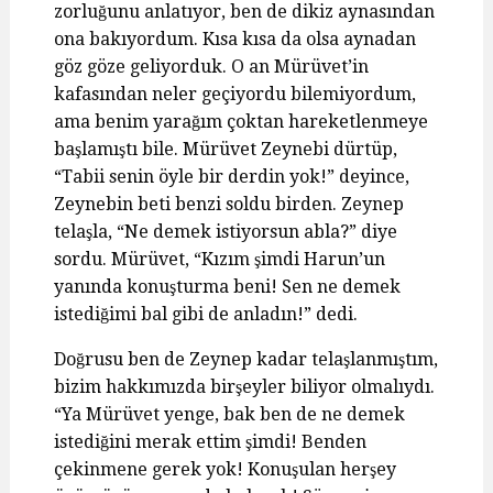
zorluğunu anlatıyor, ben de dikiz aynasından
ona bakıyordum. Kısa kısa da olsa aynadan
göz göze geliyorduk. O an Mürüvet’in
kafasından neler geçiyordu bilemiyordum,
ama benim yarağım çoktan hareketlenmeye
başlamıştı bile. Mürüvet Zeynebi dürtüp,
“Tabii senin öyle bir derdin yok!” deyince,
Zeynebin beti benzi soldu birden. Zeynep
telaşla, “Ne demek istiyorsun abla?” diye
sordu. Mürüvet, “Kızım şimdi Harun’un
yanında konuşturma beni! Sen ne demek
istediğimi bal gibi de anladın!” dedi.
Doğrusu ben de Zeynep kadar telaşlanmıştım,
bizim hakkımızda birşeyler biliyor olmalıydı.
“Ya Mürüvet yenge, bak ben de ne demek
istediğini merak ettim şimdi! Benden
çekinmene gerek yok! Konuşulan herşey