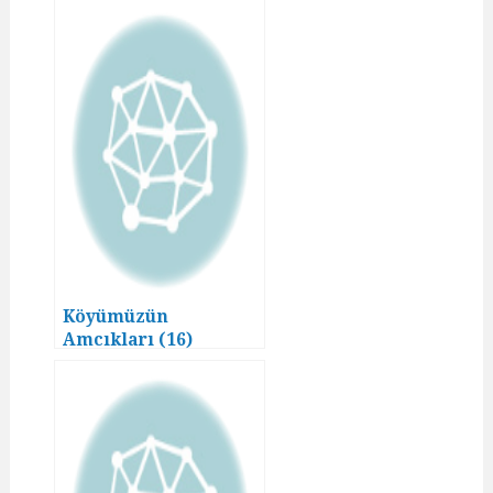
Köyümüzün
Amcıkları (16)