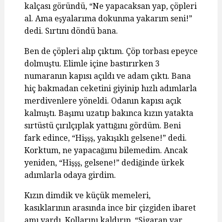
kalçası göründü, “Ne yapacaksan yap, çöpleri
al. Ama eşyalarıma dokunma yakarım seni!”
dedi. Sırtını döndü bana.
Ben de çöpleri alıp çıktım. Çöp torbası epeyce
dolmuştu. Elimle içine bastırırken 3
numaranın kapısı açıldı ve adam çıktı. Bana
hiç bakmadan ceketini giyinip hızlı adımlarla
merdivenlere yöneldi. Odanın kapısı açık
kalmıştı. Başımı uzatıp bakınca kızın yatakta
sırtüstü çırılçıplak yattığını gördüm. Beni
fark edince, “Hişşş, yakışıklı gelsene!” dedi.
Korktum, ne yapacağımı bilemedim. Ancak
yeniden, “Hişşş, gelsene!” dediğinde ürkek
adımlarla odaya girdim.
Kızın dimdik ve küçük memeleri,
kasıklarının arasında ince bir çizgiden ibaret
amı vardı. Kollarını kaldırıp, “Sigaran var