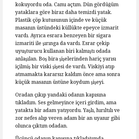
kokuyordu oda. Camı açtım. Dün gördüğüm
yataklara göre biraz daha temizdi yatak.
Plastik çöp kutusunun içinde ve küçük
masanın üstündeki küllükte epeyce izmarit
vardı. Ayrıca esrara benzeyen bir sigara
izmariti ile şırınga da vardı. Esrar çekip
uyuşturucu kullanan biri kalmıştı odada
anlaşılan. Boş bira şişelerinden hariç yarısı
içilmiş bir viski şişesi de vardı. Viskiyi atıp
atmamakta kararsız kaldım önce ama sonra
küçük masanın üstüne koydum şişeyi.
Oradan çıkıp yandaki odanın kapısına
tıkladım. Ses gelmeyince içeri girdim, ama
yatakta bir adam yatıyordu. Yaşlı, hırıltılı ve
zor nefes alıp veren adam bir an uyanır gibi
olunca çıktım odadan.
Üçüncü odanın kapısına tıkladığımda,