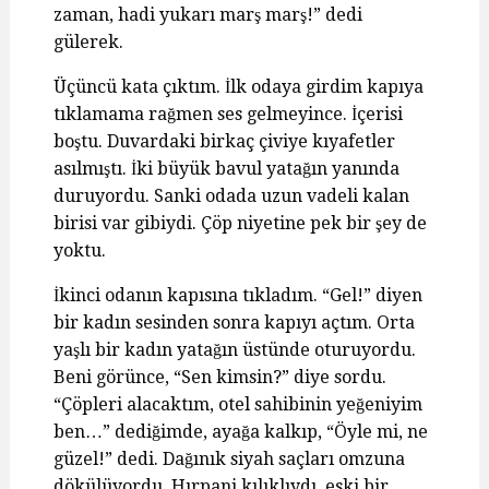
zaman, hadi yukarı marş marş!” dedi
gülerek.
Üçüncü kata çıktım. İlk odaya girdim kapıya
tıklamama rağmen ses gelmeyince. İçerisi
boştu. Duvardaki birkaç çiviye kıyafetler
asılmıştı. İki büyük bavul yatağın yanında
duruyordu. Sanki odada uzun vadeli kalan
birisi var gibiydi. Çöp niyetine pek bir şey de
yoktu.
İkinci odanın kapısına tıkladım. “Gel!” diyen
bir kadın sesinden sonra kapıyı açtım. Orta
yaşlı bir kadın yatağın üstünde oturuyordu.
Beni görünce, “Sen kimsin?” diye sordu.
“Çöpleri alacaktım, otel sahibinin yeğeniyim
ben…” dediğimde, ayağa kalkıp, “Öyle mi, ne
güzel!” dedi. Dağınık siyah saçları omzuna
dökülüyordu. Hırpani kılıklıydı, eski bir