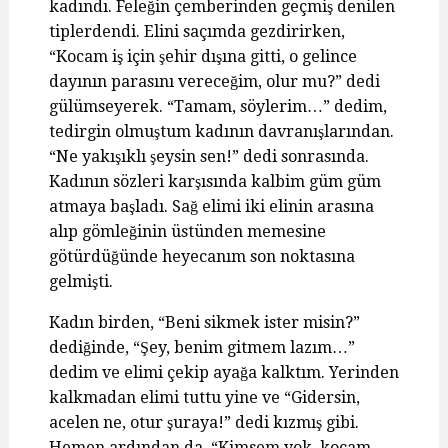
kadındı. Feleğin çemberinden geçmiş denilen
tiplerdendi. Elini saçımda gezdirirken,
“Kocam iş için şehir dışına gitti, o gelince
dayının parasını vereceğim, olur mu?” dedi
gülümseyerek. “Tamam, söylerim…” dedim,
tedirgin olmuştum kadının davranışlarından.
“Ne yakışıklı şeysin sen!” dedi sonrasında.
Kadının sözleri karşısında kalbim güm güm
atmaya başladı. Sağ elimi iki elinin arasına
alıp gömleğinin üstünden memesine
götürdüğünde heyecanım son noktasına
gelmişti.
Kadın birden, “Beni sikmek ister misin?”
dediğinde, “Şey, benim gitmem lazım…”
dedim ve elimi çekip ayağa kalktım. Yerinden
kalkmadan elimi tuttu yine ve “Gidersin,
acelen ne, otur şuraya!” dedi kızmış gibi.
Hemen ardından da, “Kimsem yok, kocam