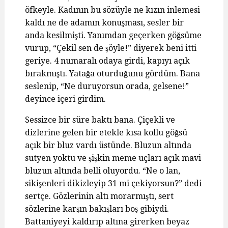
öfkeyle. Kadının bu sözüyle ne kızın inlemesi
kaldı ne de adamın konuşması, sesler bir
anda kesilmişti. Yanımdan geçerken göğsüme
vurup, “Çekil sen de şöyle!” diyerek beni itti
geriye. 4 numaralı odaya girdi, kapıyı açık
bırakmıştı. Yatağa oturduğunu gördüm. Bana
seslenip, “Ne duruyorsun orada, gelsene!”
deyince içeri girdim.
Sessizce bir süre baktı bana. Çiçekli ve
dizlerine gelen bir etekle kısa kollu göğsü
açık bir bluz vardı üstünde. Bluzun altında
sutyen yoktu ve şişkin meme uçları açık mavi
bluzun altında belli oluyordu. “Ne o lan,
sikişenleri dikizleyip 31 mi çekiyorsun?” dedi
sertçe. Gözlerinin altı morarmıştı, sert
sözlerine karşın bakışları boş gibiydi.
Battaniyeyi kaldırıp altına girerken beyaz