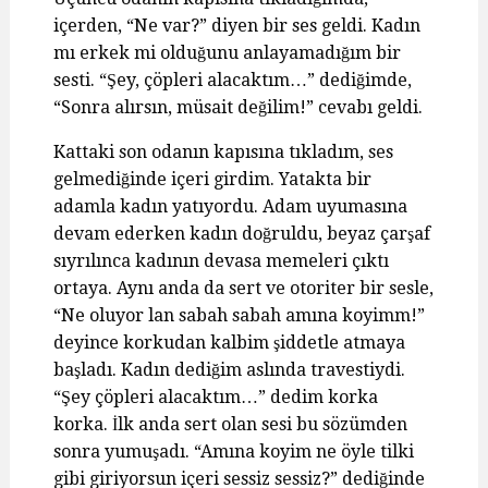
içerden, “Ne var?” diyen bir ses geldi. Kadın
mı erkek mi olduğunu anlayamadığım bir
sesti. “Şey, çöpleri alacaktım…” dediğimde,
“Sonra alırsın, müsait değilim!” cevabı geldi.
Kattaki son odanın kapısına tıkladım, ses
gelmediğinde içeri girdim. Yatakta bir
adamla kadın yatıyordu. Adam uyumasına
devam ederken kadın doğruldu, beyaz çarşaf
sıyrılınca kadının devasa memeleri çıktı
ortaya. Aynı anda da sert ve otoriter bir sesle,
“Ne oluyor lan sabah sabah amına koyimm!”
deyince korkudan kalbim şiddetle atmaya
başladı. Kadın dediğim aslında travestiydi.
“Şey çöpleri alacaktım…” dedim korka
korka. İlk anda sert olan sesi bu sözümden
sonra yumuşadı. “Amına koyim ne öyle tilki
gibi giriyorsun içeri sessiz sessiz?” dediğinde