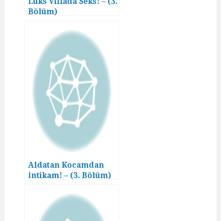
Lüks Villada Seks! – (3.
Bölüm)
Aldatan Kocamdan
İntikam! – (3. Bölüm)