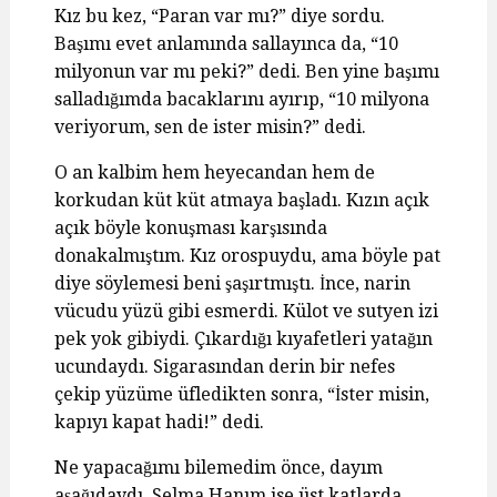
Kız bu kez, “Paran var mı?” diye sordu.
Başımı evet anlamında sallayınca da, “10
milyonun var mı peki?” dedi. Ben yine başımı
salladığımda bacaklarını ayırıp, “10 milyona
veriyorum, sen de ister misin?” dedi.
O an kalbim hem heyecandan hem de
korkudan küt küt atmaya başladı. Kızın açık
açık böyle konuşması karşısında
donakalmıştım. Kız orospuydu, ama böyle pat
diye söylemesi beni şaşırtmıştı. İnce, narin
vücudu yüzü gibi esmerdi. Külot ve sutyen izi
pek yok gibiydi. Çıkardığı kıyafetleri yatağın
ucundaydı. Sigarasından derin bir nefes
çekip yüzüme üfledikten sonra, “İster misin,
kapıyı kapat hadi!” dedi.
Ne yapacağımı bilemedim önce, dayım
aşağıdaydı, Selma Hanım ise üst katlarda