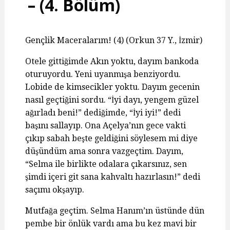
– (4. Bölüm)
Gençlik Maceralarım! (4) (Orkun 37 Y., İzmir)
Otele gittiğimde Akın yoktu, dayım bankoda
oturuyordu. Yeni uyanmışa benziyordu.
Lobide de kimsecikler yoktu. Dayım gecenin
nasıl geçtiğini sordu. “İyi dayı, yengem güzel
ağırladı beni!” dediğimde, “İyi iyi!” dedi
başını sallayıp. Ona Açelya’nın gece vakti
çıkıp sabah beşte geldiğini söylesem mi diye
düşündüm ama sonra vazgeçtim. Dayım,
“Selma ile birlikte odalara çıkarsınız, sen
şimdi içeri git sana kahvaltı hazırlasın!” dedi
saçımı okşayıp.
Mutfağa geçtim. Selma Hanım’ın üstünde dün
pembe bir önlük vardı ama bu kez mavi bir