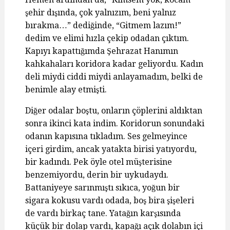
şehir dışında, çok yalnızım, beni yalnız
bırakma…” dediğinde, “Gitmem lazım!”
dedim ve elimi hızla çekip odadan çıktım.
Kapıyı kapattığımda Şehrazat Hanımın
kahkahaları koridora kadar geliyordu. Kadın
deli miydi ciddi miydi anlayamadım, belki de
benimle alay etmişti.
Diğer odalar boştu, onların çöplerini aldıktan
sonra ikinci kata indim. Koridorun sonundaki
odanın kapısına tıkladım. Ses gelmeyince
içeri girdim, ancak yatakta birisi yatıyordu,
bir kadındı. Pek öyle otel müşterisine
benzemiyordu, derin bir uykudaydı.
Battaniyeye sarınmıştı sıkıca, yoğun bir
sigara kokusu vardı odada, boş bira şişeleri
de vardı birkaç tane. Yatağın karşısında
küçük bir dolap vardı, kapağı açık dolabın içi