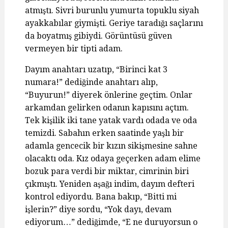
atmıştı. Sivri burunlu yumurta topuklu siyah
ayakkabılar giymişti. Geriye taradığı saçlarını
da boyatmış gibiydi. Görüntüsü güven
vermeyen bir tipti adam.
Dayım anahtarı uzatıp, “Birinci kat 3
numara!” dediğinde anahtarı alıp,
“Buyurun!” diyerek önlerine geçtim. Onlar
arkamdan gelirken odanın kapısını açtım.
Tek kişilik iki tane yatak vardı odada ve oda
temizdi. Sabahın erken saatinde yaşlı bir
adamla gencecik bir kızın sikişmesine sahne
olacaktı oda. Kız odaya geçerken adam elime
bozuk para verdi bir miktar, cimrinin biri
çıkmıştı. Yeniden aşağı indim, dayım defteri
kontrol ediyordu. Bana bakıp, “Bitti mi
işlerin?” diye sordu, “Yok dayı, devam
ediyorum…” dediğimde, “E ne duruyorsun o