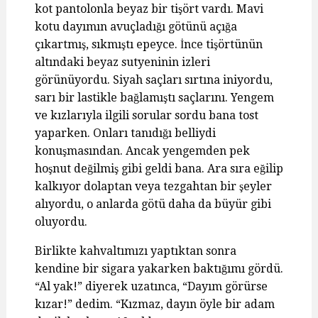
kot pantolonla beyaz bir tişört vardı. Mavi
kotu dayımın avuçladığı götünü açığa
çıkartmış, sıkmıştı epeyce. İnce tişörtünün
altındaki beyaz sutyeninin izleri
görünüyordu. Siyah saçları sırtına iniyordu,
sarı bir lastikle bağlamıştı saçlarını. Yengem
ve kızlarıyla ilgili sorular sordu bana tost
yaparken. Onları tanıdığı belliydi
konuşmasından. Ancak yengemden pek
hoşnut değilmiş gibi geldi bana. Ara sıra eğilip
kalkıyor dolaptan veya tezgahtan bir şeyler
alıyordu, o anlarda götü daha da büyür gibi
oluyordu.
Birlikte kahvaltımızı yaptıktan sonra
kendine bir sigara yakarken baktığımı gördü.
“Al yak!” diyerek uzatınca, “Dayım görürse
kızar!” dedim. “Kızmaz, dayın öyle bir adam