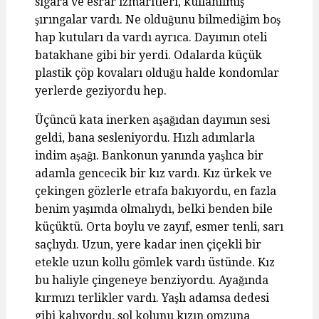
sigara ve esrar izmaritleri, kullanılmış
şırıngalar vardı. Ne olduğunu bilmediğim boş
hap kutuları da vardı ayrıca. Dayımın oteli
batakhane gibi bir yerdi. Odalarda küçük
plastik çöp kovaları olduğu halde kondomlar
yerlerde geziyordu hep.
Üçüncü kata inerken aşağıdan dayımın sesi
geldi, bana sesleniyordu. Hızlı adımlarla
indim aşağı. Bankonun yanında yaşlıca bir
adamla gencecik bir kız vardı. Kız ürkek ve
çekingen gözlerle etrafa bakıyordu, en fazla
benim yaşımda olmalıydı, belki benden bile
küçüktü. Orta boylu ve zayıf, esmer tenli, sarı
saçlıydı. Uzun, yere kadar inen çiçekli bir
etekle uzun kollu gömlek vardı üstünde. Kız
bu haliyle çingeneye benziyordu. Ayağında
kırmızı terlikler vardı. Yaşlı adamsa dedesi
gibi kalıyordu, sol kolunu kızın omzuna