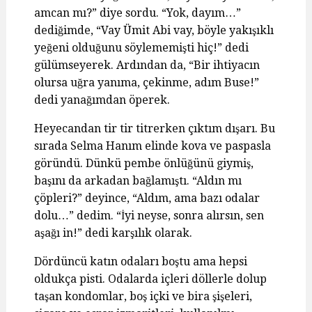
amcan mı?” diye sordu. “Yok, dayım…”
dediğimde, “Vay Ümit Abi vay, böyle yakışıklı
yeğeni olduğunu söylememişti hiç!” dedi
gülümseyerek. Ardından da, “Bir ihtiyacın
olursa uğra yanıma, çekinme, adım Buse!”
dedi yanağımdan öperek.
Heyecandan tir tir titrerken çıktım dışarı. Bu
sırada Selma Hanım elinde kova ve paspasla
göründü. Dünkü pembe önlüğünü giymiş,
başını da arkadan bağlamıştı. “Aldın mı
çöpleri?” deyince, “Aldım, ama bazı odalar
dolu…” dedim. “İyi neyse, sonra alırsın, sen
aşağı in!” dedi karşılık olarak.
Dördüncü katın odaları boştu ama hepsi
oldukça pisti. Odalarda içleri döllerle dolup
taşan kondomlar, boş içki ve bira şişeleri,