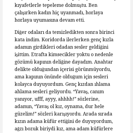
kıyafetlerle tepeleme dolmuştu. Ben
çalışırken kadın hiç uyanmadı, horlaya
horlaya uyumasına devam etti.
Diğer odaları da temizledikten sonra birinci
kata indim. Koridorda ilerlerken genç kızla
adamın girdikleri odadan sesler geldiğini
işittim. Etrafta kimsecikler yoktu o nedenle
gözümü kapının deliğine dayadım. Anahtar
delikte olduğundan içerisi görünmüyordu,
ama kapının önünde olduğum için sesleri
kolayca duyuyordum. Genç kızdan ıhlama
ahlama sesleri geliyordu. “Yavaş, canım
yanıyor, ufff, ayyy, ahhhh!” sözlerine,
adamın, “Yavaş ol kız, oynama, dur hele
güzelim!” sözleri karışıyordu. Arada sırada
kızın adama küfür ettiğini de duyuyordum,
ağzı bozuk biriydi kız, ama adam küfürlere