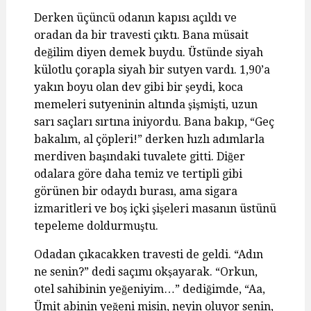
Derken üçüncü odanın kapısı açıldı ve
oradan da bir travesti çıktı. Bana müsait
değilim diyen demek buydu. Üstünde siyah
külotlu çorapla siyah bir sutyen vardı. 1,90’a
yakın boyu olan dev gibi bir şeydi, koca
memeleri sutyeninin altında şişmişti, uzun
sarı saçları sırtına iniyordu. Bana bakıp, “Geç
bakalım, al çöpleri!” derken hızlı adımlarla
merdiven başındaki tuvalete gitti. Diğer
odalara göre daha temiz ve tertipli gibi
görünen bir odaydı burası, ama sigara
izmaritleri ve boş içki şişeleri masanın üstünü
tepeleme doldurmuştu.
Odadan çıkacakken travesti de geldi. “Adın
ne senin?” dedi saçımı okşayarak. “Orkun,
otel sahibinin yeğeniyim…” dediğimde, “Aa,
Ümit abinin yeğeni misin, neyin oluyor senin,