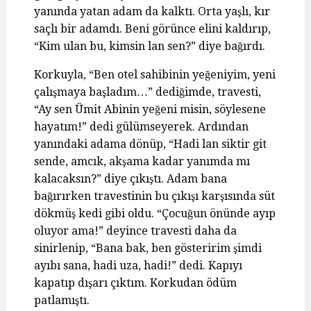
yanında yatan adam da kalktı. Orta yaşlı, kır
saçlı bir adamdı. Beni görünce elini kaldırıp,
“Kim ulan bu, kimsin lan sen?” diye bağırdı.
Korkuyla, “Ben otel sahibinin yeğeniyim, yeni
çalışmaya başladım…” dediğimde, travesti,
“Ay sen Ümit Abinin yeğeni misin, söylesene
hayatım!” dedi gülümseyerek. Ardından
yanındaki adama dönüp, “Hadi lan siktir git
sende, amcık, akşama kadar yanımda mı
kalacaksın?” diye çıkıştı. Adam bana
bağırırken travestinin bu çıkışı karşısında süt
dökmüş kedi gibi oldu. “Çocuğun önünde ayıp
oluyor ama!” deyince travesti daha da
sinirlenip, “Bana bak, ben gösteririm şimdi
ayıbı sana, hadi uza, hadi!” dedi. Kapıyı
kapatıp dışarı çıktım. Korkudan ödüm
patlamıştı.