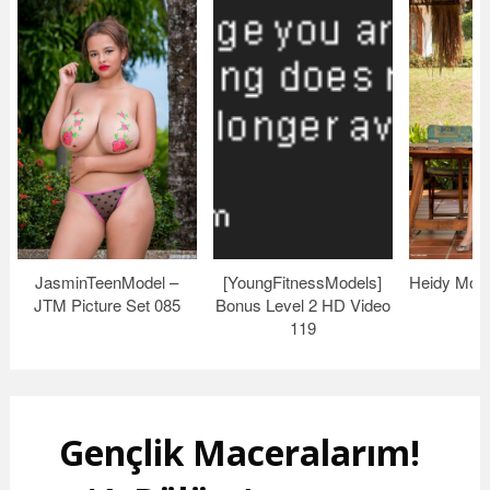
JasminTeenModel –
[YoungFitnessModels]
Heidy Mode
JTM Picture Set 085
Bonus Level 2 HD Video
–
119
Gençlik Maceralarım!