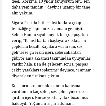
değil, korkma, 10 yıldır tanıyorum onu, sen
daha yeni tanıdın!” deyince uzanıp bir tane
alıp yaktım.
Sigara faslı da bitince üst katlara çıkıp
temizliğe girişmemizin zamanı gelmişti.
Selma Hanım siyah büyük bir çöp poşetini
verip, “En üst kattan başlayarak odaların
çöplerini boşalt. Kapılara vurursun, ses
gelmezse girersin içeri, çoğu sabahtan
gidiyor ama akşamcı takımından uyuyanlar
vardır hala. Ben de gelecem sonra, paspas
çekip yatakları toplarım!” deyince, “Tamam!”
diyerek en üst kata çıktım.
Koridorun sonundaki odanın kapısına
vurdum birkaç sefer, ses gelmeyince de
girdim içeri. Kimse yoktu, yatak bozulmuş
haldeydi. Yoğun bir sigara dumanı