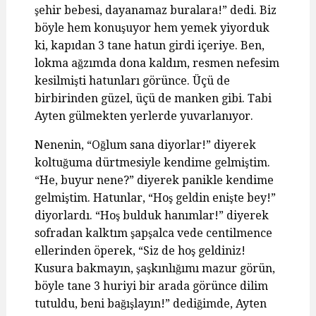
şehir bebesi, dayanamaz buralara!” dedi. Biz
böyle hem konuşuyor hem yemek yiyorduk
ki, kapıdan 3 tane hatun girdi içeriye. Ben,
lokma ağzımda dona kaldım, resmen nefesim
kesilmişti hatunları görünce. Üçü de
birbirinden güzel, üçü de manken gibi. Tabi
Ayten gülmekten yerlerde yuvarlanıyor.
Nenenin, “Oğlum sana diyorlar!” diyerek
koltuğuma dürtmesiyle kendime gelmiştim.
“He, buyur nene?” diyerek panikle kendime
gelmiştim. Hatunlar, “Hoş geldin enişte bey!”
diyorlardı. “Hoş bulduk hanımlar!” diyerek
sofradan kalktım şapşalca vede centilmence
ellerinden öperek, “Siz de hoş geldiniz!
Kusura bakmayın, şaşkınlığımı mazur görün,
böyle tane 3 huriyi bir arada görünce dilim
tutuldu, beni bağışlayın!” dediğimde, Ayten