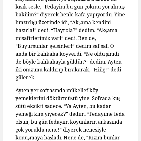
kısık sesle, “Fedayim bu gün çokmu yorulmuş
bakiiim?” diyerek benle kafa yapıyordu. Yine
hınzırlığı üzerinde idi, “Akşama kendini
hazırla!” dedi. “Hayrola?” dedim. “Akşama
misafirlerimiz var!” dedi. Ben de,
“Buyursunlar gelsinler!” dedim saf saf. O
anda bir kahkaha koyverdi. “Ne oldu şimdi
de böyle kahkahayla güldün?” dedim. Ayten
iki omzunu kaldırıp bırakarak, “Hiiiç!” dedi
gülerek.
Ayten yer sofrasında mükellef köy
yemeklerini döktürmüştü yine. Sofrada kuş
sütü eksikti sadece. “Ya Ayten, bu kadar
yemeği kim yiyecek?” dedim. “Fedayime feda
olsun, bu gün fedayim koyunların arkasında
çok yoruldu nene!” diyerek nenesiyle
konuşmaya başladı. Nene de, “Kızım bunlar