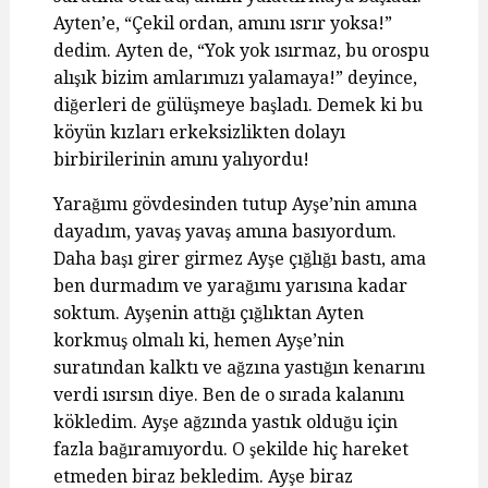
Ayten’e, “Çekil ordan, amını ısrır yoksa!”
dedim. Ayten de, “Yok yok ısırmaz, bu orospu
alışık bizim amlarımızı yalamaya!” deyince,
diğerleri de gülüşmeye başladı. Demek ki bu
köyün kızları erkeksizlikten dolayı
birbirilerinin amını yalıyordu!
Yarağımı gövdesinden tutup Ayşe’nin amına
dayadım, yavaş yavaş amına basıyordum.
Daha başı girer girmez Ayşe çığlığı bastı, ama
ben durmadım ve yarağımı yarısına kadar
soktum. Ayşenin attığı çığlıktan Ayten
korkmuş olmalı ki, hemen Ayşe’nin
suratından kalktı ve ağzına yastığın kenarını
verdi ısırsın diye. Ben de o sırada kalanını
kökledim. Ayşe ağzında yastık olduğu için
fazla bağıramıyordu. O şekilde hiç hareket
etmeden biraz bekledim. Ayşe biraz