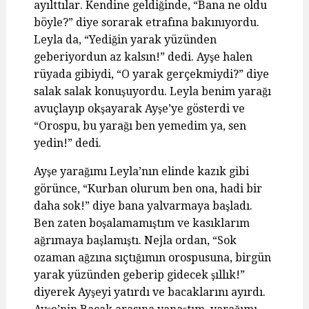
ayılttılar. Kendine geldiğinde, “Bana ne oldu
böyle?” diye sorarak etrafına bakınıyordu.
Leyla da, “Yediğin yarak yüzünden
geberiyordun az kalsın!” dedi. Ayşe halen
rüyada gibiydi, “O yarak gerçekmiydi?” diye
salak salak konuşuyordu. Leyla benim yarağı
avuçlayıp okşayarak Ayşe’ye gösterdi ve
“Orospu, bu yarağı ben yemedim ya, sen
yedin!” dedi.
Ayşe yarağımı Leyla’nın elinde kazık gibi
görünce, “Kurban olurum ben ona, hadi bir
daha sok!” diye bana yalvarmaya başladı.
Ben zaten boşalamamıştım ve kasıklarım
ağrımaya başlamıştı. Nejla ordan, “Sok
ozaman ağzına sıçtığımın orospusuna, birgün
yarak yüzünden geberip gidecek şıllık!”
diyerek Ayşeyi yatırdı ve bacaklarını ayırdı.