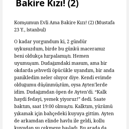
Bakire Kızı! (2)
Komşumun Evli Ama Bakire Kızı! (2) (Mustafa
23 Y., İstanbul)
O kadar yorgundum ki, 2 gündür
uykusuzdum, birde bu günkü maceramız
beni oldukça hırpalamıştı. Hemen
uyumuşum. Dudağımdaki masum, ama bir
okdarda şehvetli öpücükle uyandım, bir anda
panikledim neler oluyor diye. Kendi evimde
olduğumu düşünmüştüm, oysa Ayten’lerde
idim. Dudağımdan öpen de Ayten’di. “Kalk
haydi fedayi, yemek yiyoruz!” dedi. Saate
baktım, saat 19:00 olmuştu. Kalktım, yüzümü
yıkamak için bahçedeki kuyuya gittim. Ayten
de arkamdan elinde havlu ile geldi, kollu
kuyudan su çekmeye başladı. Bu arada da