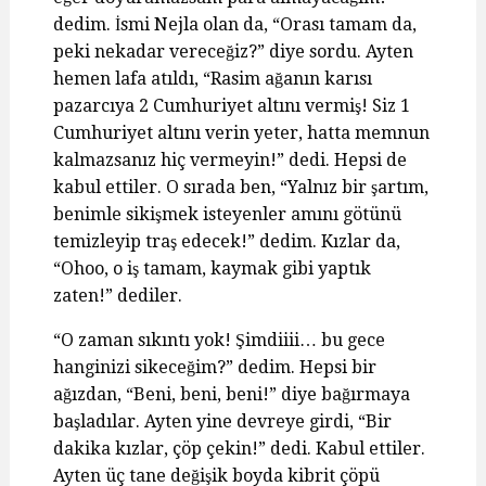
dedim. İsmi Nejla olan da, “Orası tamam da,
peki nekadar vereceğiz?” diye sordu. Ayten
hemen lafa atıldı, “Rasim ağanın karısı
pazarcıya 2 Cumhuriyet altını vermiş! Siz 1
Cumhuriyet altını verin yeter, hatta memnun
kalmazsanız hiç vermeyin!” dedi. Hepsi de
kabul ettiler. O sırada ben, “Yalnız bir şartım,
benimle sikişmek isteyenler amını götünü
temizleyip traş edecek!” dedim. Kızlar da,
“Ohoo, o iş tamam, kaymak gibi yaptık
zaten!” dediler.
“O zaman sıkıntı yok! Şimdiiii… bu gece
hanginizi sikeceğim?” dedim. Hepsi bir
ağızdan, “Beni, beni, beni!” diye bağırmaya
başladılar. Ayten yine devreye girdi, “Bir
dakika kızlar, çöp çekin!” dedi. Kabul ettiler.
Ayten üç tane değişik boyda kibrit çöpü