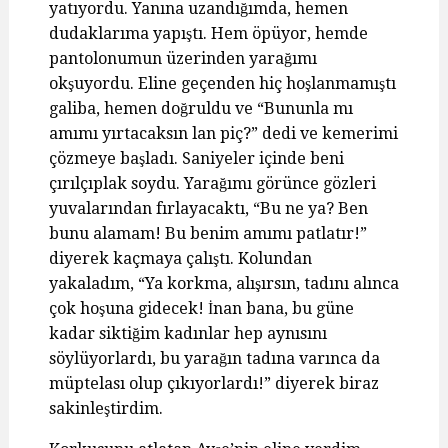
yatıyordu. Yanına uzandığımda, hemen
dudaklarıma yapıştı. Hem öpüyor, hemde
pantolonumun üzerinden yarağımı
okşuyordu. Eline geçenden hiç hoşlanmamıştı
galiba, hemen doğruldu ve “Bununla mı
amımı yırtacaksın lan piç?” dedi ve kemerimi
çözmeye başladı. Saniyeler içinde beni
çırılçıplak soydu. Yarağımı görünce gözleri
yuvalarından fırlayacaktı, “Bu ne ya? Ben
bunu alamam! Bu benim amımı patlatır!”
diyerek kaçmaya çalıştı. Kolundan
yakaladım, “Ya korkma, alışırsın, tadını alınca
çok hoşuna gidecek! İnan bana, bu güne
kadar siktiğim kadınlar hep aynısını
söylüyorlardı, bu yarağın tadına varınca da
müptelası olup çıkıyorlardı!” diyerek biraz
sakinleştirdim.