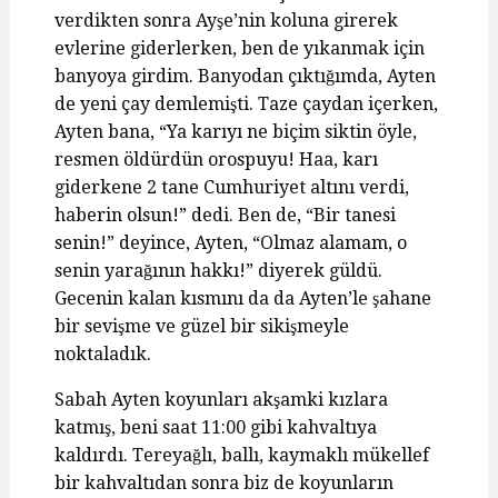
verdikten sonra Ayşe’nin koluna girerek
evlerine giderlerken, ben de yıkanmak için
banyoya girdim. Banyodan çıktığımda, Ayten
de yeni çay demlemişti. Taze çaydan içerken,
Ayten bana, “Ya karıyı ne biçim siktin öyle,
resmen öldürdün orospuyu! Haa, karı
giderkene 2 tane Cumhuriyet altını verdi,
haberin olsun!” dedi. Ben de, “Bir tanesi
senin!” deyince, Ayten, “Olmaz alamam, o
senin yarağının hakkı!” diyerek güldü.
Gecenin kalan kısmını da da Ayten’le şahane
bir sevişme ve güzel bir sikişmeyle
noktaladık.
Sabah Ayten koyunları akşamki kızlara
katmış, beni saat 11:00 gibi kahvaltıya
kaldırdı. Tereyağlı, ballı, kaymaklı mükellef
bir kahvaltıdan sonra biz de koyunların