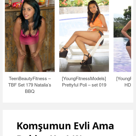
TeenBeautyFitness –
[YoungFitnessModels]
[YoungFi
TBF Set 179 Natalia’s
Prettyful Poli – set 019
HD Vi
BBQ
Komşumun Evli Ama