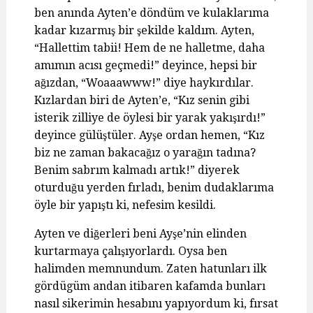
ben anında Ayten’e döndüm ve kulaklarıma
kadar kızarmış bir şekilde kaldım. Ayten,
“Hallettim tabii! Hem de ne halletme, daha
amımın acısı geçmedi!” deyince, hepsi bir
ağızdan, “Woaaawww!” diye haykırdılar.
Kızlardan biri de Ayten’e, “Kız senin gibi
isterik zilliye de öylesi bir yarak yakışırdı!”
deyince gülüştüler. Ayşe ordan hemen, “Kız
biz ne zaman bakacağız o yarağın tadına?
Benim sabrım kalmadı artık!” diyerek
oturduğu yerden fırladı, benim dudaklarıma
öyle bir yapıştı ki, nefesim kesildi.
Ayten ve diğerleri beni Ayşe’nin elinden
kurtarmaya çalışıyorlardı. Oysa ben
halimden memnundum. Zaten hatunları ilk
gördügüm andan itibaren kafamda bunları
nasıl sikerimin hesabını yapıyordum ki, fırsat