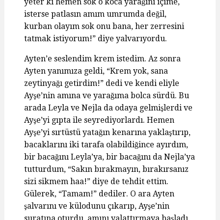
yeter ki hemen sok o koca yarağını içime,
isterse patlasın amım umrumda değil,
kurban olayım sok onu bana, her zerresini
tatmak istiyorum!” diye yalvarıyordu.
Ayten’e seslendim krem istedim. Az sonra
Ayten yanımıza geldi, “Krem yok, sana
zeytinyağı getirdim!” dedi ve kendi eliyle
Ayşe’nin amına ve yarağıma bolca sürdü. Bu
arada Leyla ve Nejla da odaya gelmişlerdi ve
Ayşe’yi gıpta ile seyrediyorlardı. Hemen
Ayşe’yi sırtüstü yatağın kenarına yaklaştırıp,
bacaklarını iki tarafa olabildiğince ayırdım,
bir bacağını Leyla’ya, bir bacağını da Nejla’ya
tutturdum, “Sakın bırakmayın, bırakırsanız
sizi sikmem haa!” diye de tehdit ettim.
Gülerek, “Tamam!” dediler. O ara Ayten
şalvarını ve külodunu çıkarıp, Ayşe’nin
suratına oturdu, amını yalattırmaya başladı.