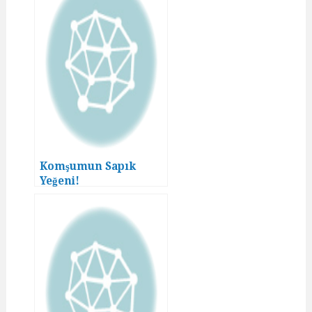
Komşumun Sapık
Yeğeni!