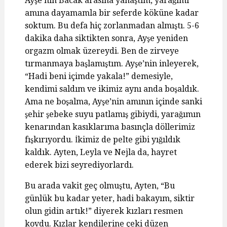
Ayşe’nin Bacak arasına yanaştım, yarağımı
amına dayamamla bir seferde köküne kadar
soktum. Bu defa hiç zorlanmadan almıştı. 5-6
dakika daha siktikten sonra, Ayşe yeniden
orgazm olmak üzereydi. Ben de zirveye
tırmanmaya başlamıştım. Ayşe’nin inleyerek,
“Hadi beni içimde yakala!” demesiyle,
kendimi saldım ve ikimiz aynı anda boşaldık.
Ama ne boşalma, Ayşe’nin amının içinde sanki
şehir şebeke suyu patlamış gibiydi, yarağımın
kenarından kasıklarıma basınçla döllerimiz
fışkırıyordu. İkimiz de pelte gibi yığıldık
kaldık. Ayten, Leyla ve Nejla da, hayret
ederek bizi seyrediyorlardı.
Bu arada vakit geç olmuştu, Ayten, “Bu
günlük bu kadar yeter, hadi bakayım, siktir
olun gidin artık!” diyerek kızları resmen
kovdu. Kızlar kendilerine çeki düzen