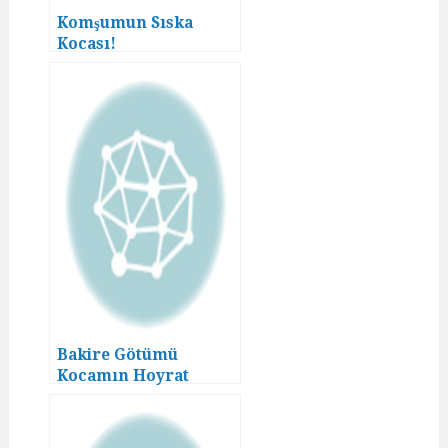
Komşumun Sıska
Kocası!
Bakire Götümü
Kocamın Hoyrat
Yeğeni Sikti! (1)