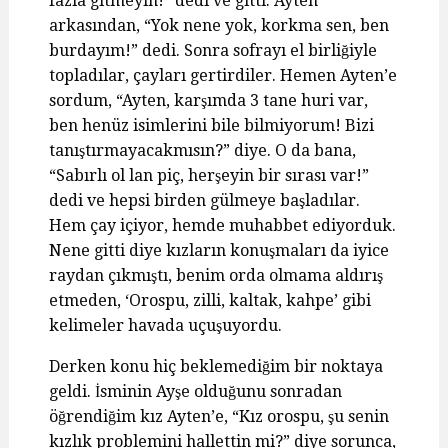
fazla gitmeyin!” dedi ve gitti. Ayten
arkasından, “Yok nene yok, korkma sen, ben
burdayım!” dedi. Sonra sofrayı el birliğiyle
topladılar, çayları gertirdiler. Hemen Ayten’e
sordum, “Ayten, karşımda 3 tane huri var,
ben henüz isimlerini bile bilmiyorum! Bizi
tanıştırmayacakmısın?” diye. O da bana,
“Sabırlı ol lan piç, herşeyin bir sırası var!”
dedi ve hepsi birden gülmeye başladılar.
Hem çay içiyor, hemde muhabbet ediyorduk.
Nene gitti diye kızların konuşmaları da iyice
raydan çıkmıştı, benim orda olmama aldırış
etmeden, ‘Orospu, zilli, kaltak, kahpe’ gibi
kelimeler havada uçuşuyordu.
Derken konu hiç beklemediğim bir noktaya
geldi. İsminin Ayşe olduğunu sonradan
öğrendiğim kız Ayten’e, “Kız orospu, şu senin
kızlık problemini hallettin mi?” diye sorunca,