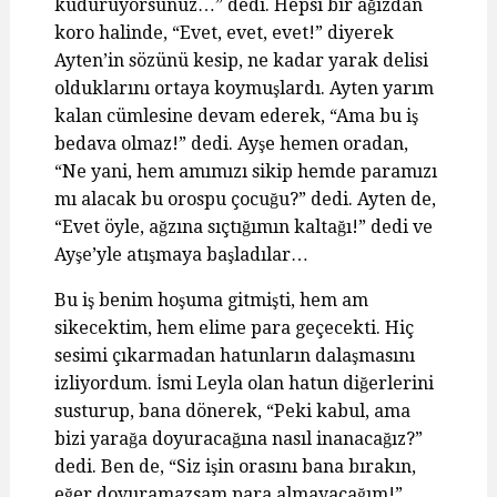
kuduruyorsunuz…” dedi. Hepsi bir ağızdan
koro halinde, “Evet, evet, evet!” diyerek
Ayten’in sözünü kesip, ne kadar yarak delisi
olduklarını ortaya koymuşlardı. Ayten yarım
kalan cümlesine devam ederek, “Ama bu iş
bedava olmaz!” dedi. Ayşe hemen oradan,
“Ne yani, hem amımızı sikip hemde paramızı
mı alacak bu orospu çocuğu?” dedi. Ayten de,
“Evet öyle, ağzına sıçtığımın kaltağı!” dedi ve
Ayşe’yle atışmaya başladılar…
Bu iş benim hoşuma gitmişti, hem am
sikecektim, hem elime para geçecekti. Hiç
sesimi çıkarmadan hatunların dalaşmasını
izliyordum. İsmi Leyla olan hatun diğerlerini
susturup, bana dönerek, “Peki kabul, ama
bizi yarağa doyuracağına nasıl inanacağız?”
dedi. Ben de, “Siz işin orasını bana bırakın,
eğer doyuramazsam para almayacağım!”