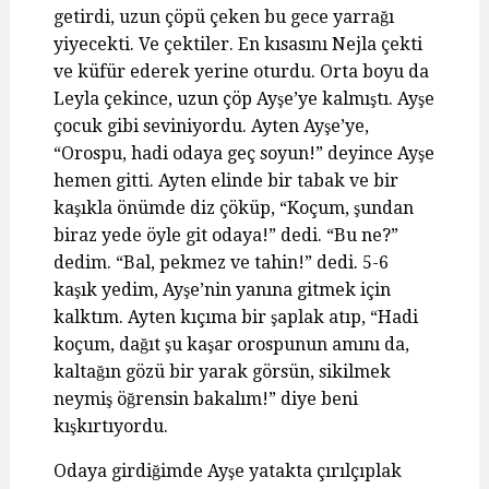
getirdi, uzun çöpü çeken bu gece yarrağı
yiyecekti. Ve çektiler. En kısasını Nejla çekti
ve küfür ederek yerine oturdu. Orta boyu da
Leyla çekince, uzun çöp Ayşe’ye kalmıştı. Ayşe
çocuk gibi seviniyordu. Ayten Ayşe’ye,
“Orospu, hadi odaya geç soyun!” deyince Ayşe
hemen gitti. Ayten elinde bir tabak ve bir
kaşıkla önümde diz çöküp, “Koçum, şundan
biraz yede öyle git odaya!” dedi. “Bu ne?”
dedim. “Bal, pekmez ve tahin!” dedi. 5-6
kaşık yedim, Ayşe’nin yanına gitmek için
kalktım. Ayten kıçıma bir şaplak atıp, “Hadi
koçum, dağıt şu kaşar orospunun amını da,
kaltağın gözü bir yarak görsün, sikilmek
neymiş öğrensin bakalım!” diye beni
kışkırtıyordu.
Odaya girdiğimde Ayşe yatakta çırılçıplak