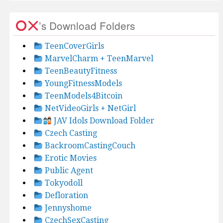
’s Download Folders
TeenCoverGirls
MarvelCharm + TeenMarvel
TeenBeautyFitness
YoungFitnessModels
TeenModels4Bitcoin
NetVideoGirls + NetGirl
JAV Idols Download Folder
Czech Casting
BackroomCastingCouch
Erotic Movies
Public Agent
Tokyodoll
Defloration
Jennyshome
CzechSexCasting