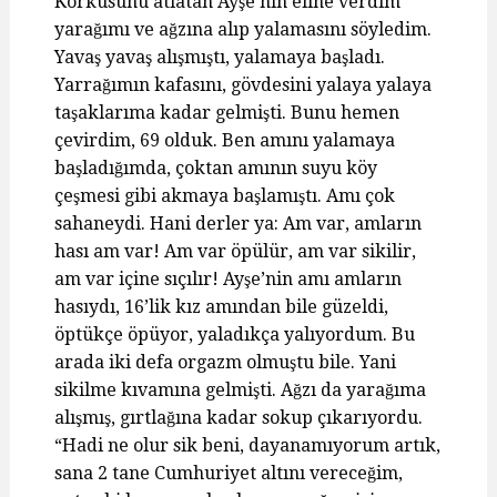
Korkusunu atlatan Ayşe’nin eline verdim
yarağımı ve ağzına alıp yalamasını söyledim.
Yavaş yavaş alışmıştı, yalamaya başladı.
Yarrağımın kafasını, gövdesini yalaya yalaya
taşaklarıma kadar gelmişti. Bunu hemen
çevirdim, 69 olduk. Ben amını yalamaya
başladığımda, çoktan amının suyu köy
çeşmesi gibi akmaya başlamıştı. Amı çok
sahaneydi. Hani derler ya: Am var, amların
hası am var! Am var öpülür, am var sikilir,
am var içine sıçılır! Ayşe’nin amı amların
hasıydı, 16’lik kız amından bile güzeldi,
öptükçe öpüyor, yaladıkça yalıyordum. Bu
arada iki defa orgazm olmuştu bile. Yani
sikilme kıvamına gelmişti. Ağzı da yarağıma
alışmış, gırtlağına kadar sokup çıkarıyordu.
“Hadi ne olur sik beni, dayanamıyorum artık,
sana 2 tane Cumhuriyet altını vereceğim,