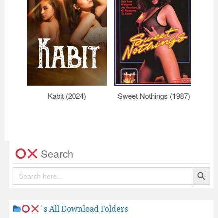
Kabit (2024)
Sweet Nothings (1987)
The 
Search
Search Button
Search
for:
`s All Download Folders