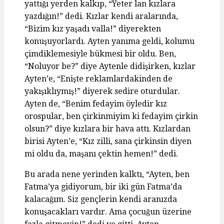
yattığı yerden kalkıp, “Yeter lan kızlara
yazdığın!” dedi. Kızlar kendi aralarında,
“Bizim kız yaşadı valla!” diyerekten
konuşuyorlardı. Ayten yanıma geldi, kolumu
çimdiklemesiyle bükmesi bir oldu. Ben,
“Noluyor be?” diye Aytenle didişirken, kızlar
Ayten’e, “Enişte reklamlardakinden de
yakışıklıymış!” diyerek sedire oturdular.
Ayten de, “Benim fedayim öyledir kız
orospular, ben çirkinmiyim ki fedayim çirkin
olsun?” diye kızlara bir hava attı. Kızlardan
birisi Ayten’e, “Kız zilli, sana çirkinsin diyen
mi oldu da, maşanı çektin hemen!” dedi.
Bu arada nene yerinden kalktı, “Ayten, ben
Fatma’ya gidiyorum, bir iki gün Fatma’da
kalacağım. Siz gençlerin kendi aranızda
konuşacakları vardır. Ama çocuğun üzerine