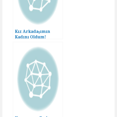
Kız Arkadaşımın
Kadını Oldum!