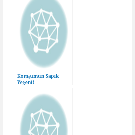
Komşumun Sapık
Yeğeni!