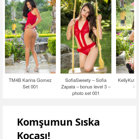
TM4B Karina Gomez
SofiaSweety – Sofia
KellyKutie
Set 001
Zapata – bonus level 3 –
Se
photo set 001
Komşumun Sıska
Kocası!