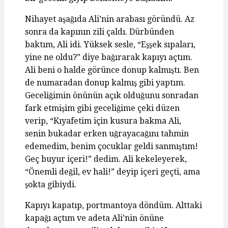
Nihayet aşağıda Ali’nin arabası göründü. Az
sonra da kapının zili çaldı. Dürbünden
baktım, Ali idi. Yüksek sesle, “Eşşek sıpaları,
yine ne oldu?” diye bağırarak kapıyı açtım.
Ali beni o halde görünce donup kalmıştı. Ben
de numaradan donup kalmış gibi yaptım.
Geceliğimin önünün açık olduğunu sonradan
fark etmişim gibi geceliğime çeki düzen
verip, “Kıyafetim için kusura bakma Ali,
senin bukadar erken uğrayacağını tahmin
edemedim, benim çocuklar geldi sanmıştım!
Geç buyur içeri!” dedim. Ali kekeleyerek,
“Önemli değil, ev hali!” deyip içeri geçti, ama
şokta gibiydi.
Kapıyı kapatıp, portmantoya döndüm. Alttaki
kapağı açtım ve adeta Ali’nin önüne