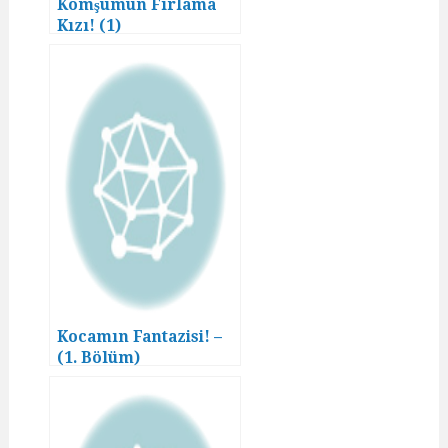
Komşumun Fırlama
Kızı! (1)
Kocamın Fantazisi! –
(1. Bölüm)