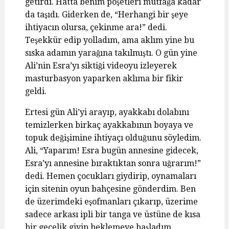
getirdi. Hatta benim poşetleri mutfağa kadar
da taşıdı. Giderken de, “Herhangi bir şeye
ihtiyacın olursa, çekinme ara!” dedi.
Teşekkür edip yolladım, ama aklım yine bu
sıska adamın yarağına takılmıştı. O gün yine
Ali’nin Esra’yı siktiği videoyu izleyerek
masturbasyon yaparken aklıma bir fikir
geldi.
Ertesi gün Ali’yi arayıp, ayakkabı dolabını
temizlerken birkaç ayakkabının boyaya ve
topuk değişimine ihtiyaçı olduğunu söyledim.
Ali, “Yaparım! Esra bugün annesine gidecek,
Esra’yı annesine bıraktıktan sonra uğrarım!”
dedi. Hemen çocukları giydirip, oynamaları
için sitenin oyun bahçesine gönderdim. Ben
de üzerimdeki eşofmanları çıkarıp, üzerime
sadece arkası ipli bir tanga ve üstüne de kısa
bir gecelik giyip beklemeye başladım.