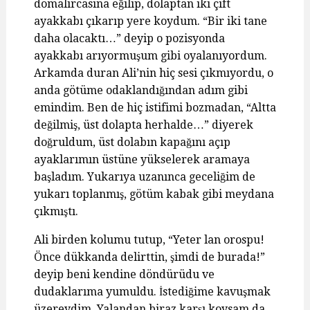
domalırcasına eğilip, dolaptan iki çift
ayakkabı çıkarıp yere koydum. “Bir iki tane
daha olacaktı…” deyip o pozisyonda
ayakkabı arıyormuşum gibi oyalanıyordum.
Arkamda duran Ali’nin hiç sesi çıkmıyordu, o
anda götüme odaklandığından adım gibi
emindim. Ben de hiç istifimi bozmadan, “Altta
değilmiş, üst dolapta herhalde…” diyerek
doğruldum, üst dolabın kapağını açıp
ayaklarımın üstüne yükselerek aramaya
başladım. Yukarıya uzanınca geceliğim de
yukarı toplanmış, götüm kabak gibi meydana
çıkmıştı.
Ali birden kolumu tutup, “Yeter lan orospu!
Önce dükkanda delirttin, şimdi de burada!”
deyip beni kendine döndürüdu ve
dudaklarıma yumuldu. İstediğime kavuşmak
üzereydim. Yalandan biraz karşı koysam da,