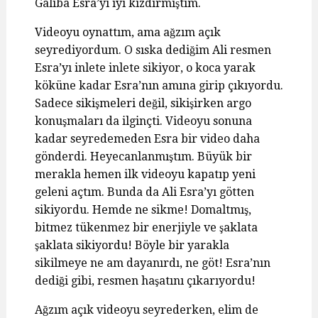
Galiba Esra’yı iyi kızdırmıştım.
Videoyu oynattım, ama ağzım açık
seyrediyordum. O sıska dediğim Ali resmen
Esra’yı inlete inlete sikiyor, o koca yarak
köküne kadar Esra’nın amına girip çıkıyordu.
Sadece sikişmeleri değil, sikişirken argo
konuşmaları da ilginçti. Videoyu sonuna
kadar seyredemeden Esra bir video daha
gönderdi. Heyecanlanmıştım. Büyük bir
merakla hemen ilk videoyu kapatıp yeni
geleni açtım. Bunda da Ali Esra’yı götten
sikiyordu. Hemde ne sikme! Domaltmış,
bitmez tükenmez bir enerjiyle ve şaklata
şaklata sikiyordu! Böyle bir yarakla
sikilmeye ne am dayanırdı, ne göt! Esra’nın
dediği gibi, resmen haşatını çıkarıyordu!
Ağzım açık videoyu seyrederken, elim de