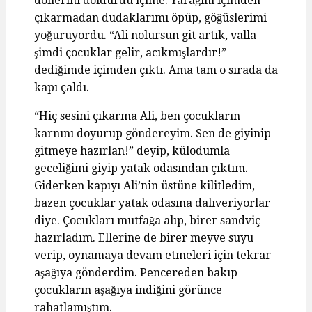
döllerini doldurdu içime. Yarağını içimden
çıkarmadan dudaklarımı öpüp, göğüslerimi
yoğuruyordu. “Ali nolursun git artık, valla
şimdi çocuklar gelir, acıkmışlardır!”
dediğimde içimden çıktı. Ama tam o sırada da
kapı çaldı.
“Hiç sesini çıkarma Ali, ben çocukların
karnını doyurup göndereyim. Sen de giyinip
gitmeye hazırlan!” deyip, külodumla
geceliğimi giyip yatak odasından çıktım.
Giderken kapıyı Ali’nin üstüne kilitledim,
bazen çocuklar yatak odasına dalıveriyorlar
diye. Çocukları mutfağa alıp, birer sandviç
hazırladım. Ellerine de birer meyve suyu
verip, oynamaya devam etmeleri için tekrar
aşağıya gönderdim. Pencereden bakıp
çocukların aşağıya indiğini görünce
rahatlamıştım.