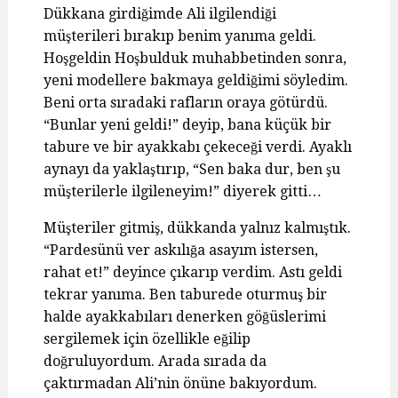
Dükkana girdiğimde Ali ilgilendiği
müşterileri bırakıp benim yanıma geldi.
Hoşgeldin Hoşbulduk muhabbetinden sonra,
yeni modellere bakmaya geldiğimi söyledim.
Beni orta sıradaki rafların oraya götürdü.
“Bunlar yeni geldi!” deyip, bana küçük bir
tabure ve bir ayakkabı çekeceği verdi. Ayaklı
aynayı da yaklaştırıp, “Sen baka dur, ben şu
müşterilerle ilgileneyim!” diyerek gitti…
Müşteriler gitmiş, dükkanda yalnız kalmıştık.
“Pardesünü ver askılığa asayım istersen,
rahat et!” deyince çıkarıp verdim. Astı geldi
tekrar yanıma. Ben taburede oturmuş bir
halde ayakkabıları denerken göğüslerimi
sergilemek için özellikle eğilip
doğruluyordum. Arada sırada da
çaktırmadan Ali’nin önüne bakıyordum.