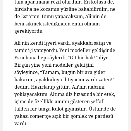
tüm apartmana rezil olurdum. En kötüsü de,
birdaha ne kocamın yüzüne bakabilirdim, ne
de Esra’nın. Bunu yapacaksam, Ali’nin de
beni sikmek istediğinden emin olmam
gerekiyordu.
Ali’nin kendi işyeri vardı, ayakkabı satışı ve
tamir işi yapıyordu. Yeni modeller geldiğinde
Esra bana hep söylerdi, “Git bir bak!” diye.
Birgün yine yeni modeller geldiğini
söyleyince, “Tamam, bugün bir ara gider
bakarım, ayakkabıya ihtiyacım vardı zaten!”
dedim. Hazırlanıp gittim. Ali’nin nabzını
yoklayacaktım. Altıma diz hızasında bir etek,
içime de özellikle amımı gösteren şeffaf
tülden bir tanga külot giymiştim. Üstümde de
yakası cömertçe açık bir gömlek ve pardesü
vardı.