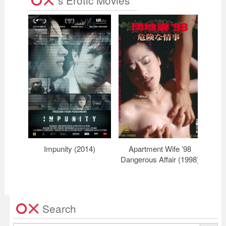
`s Erotic Movies
Impunity (2014)
Apartment Wife ’98
R
Dangerous Affair (1998)
Search
Search Button