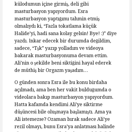
külodumun içine girmiş, deli gibi
masturbasyon yapıyordum. Esra
masturbasyon yaptığımı tahmin etmiş
olmalıydı ki, “Fazla tokatlama küçük
Halide’yi, hadi sana kolay gelsin! Bye! :)” diye
yazdı. İnkar edecek bir durumda değildim,
sadece, “Tşk” yazıp yolladım ve videoya
bakarak masturbasyonuma devam ettim.
Ali’nin o şekilde beni siktiğini hayal ederek
de müthiş bir Orgazm yaşadım…
O günden sonra Esra ile bu konu birdaha
açılmadı, ama ben her vakit bulduğumda o
videolara bakıp masturbasyon yapıyordum.
Hatta kafamda kendimi Ali’ye siktirme
düşüncesi bile oluşmaya başlamıştı. Ama ya
Ali istemezse? Ozaman bırak sadece Ali’ye
rezil olmayı, bunu Esra’ya anlatması halinde