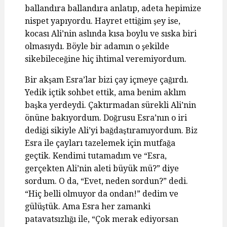
ballandıra ballandıra anlatıp, adeta hepimize
nispet yapıyordu. Hayret ettiğim şey ise,
kocası Ali’nin aslında kısa boylu ve sıska biri
olmasıydı. Böyle bir adamın o şekilde
sikebileceğine hiç ihtimal veremiyordum.
Bir akşam Esra’lar bizi çay içmeye çağırdı.
Yedik içtik sohbet ettik, ama benim aklım
başka yerdeydi. Çaktırmadan sürekli Ali’nin
önüne bakıyordum. Doğrusu Esra’nın o iri
dediği sikiyle Ali’yi bağdaştıramıyordum. Biz
Esra ile çayları tazelemek için mutfağa
geçtik. Kendimi tutamadım ve “Esra,
gerçekten Ali’nin aleti büyük mü?” diye
sordum. O da, “Evet, neden sordun?” dedi.
“Hiç belli olmuyor da ondan!” dedim ve
gülüştük. Ama Esra her zamanki
patavatsızlığı ile, “Çok merak ediyorsan