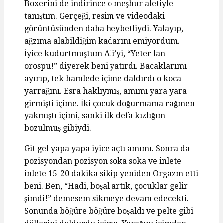
Boxerini de indirince o meşhur aletiyle
tanıştım. Gerçeği, resim ve videodaki
görüntüsünden daha heybetliydi. Yalayıp,
ağzıma alabildiğim kadarını emiyordum.
İyice kudurtmuştum Ali’yi, “Yeter lan
orospu!” diyerek beni yatırdı. Bacaklarımı
ayırıp, tek hamlede içime daldırdı o koca
yarrağını. Esra haklıymış, amımı yara yara
girmişti içime. İki çocuk doğurmama rağmen
yakmıştı içimi, sanki ilk defa kızlığım
bozulmuş gibiydi.
Git gel yapa yapa iyice açtı amımı. Sonra da
pozisyondan pozisyon soka soka ve inlete
inlete 15-20 dakika sikip yeniden Orgazm etti
beni. Ben, “Hadi, boşal artık, çocuklar gelir
şimdi!” demesem sikmeye devam edecekti.
Sonunda böğüre böğüre boşaldı ve pelte gibi