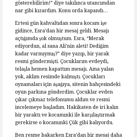
gösterebilirim!” diye takılınca utancımdan
nar gibi kızardım. Konu orda kapandı…
Ertesi gün kahvaltıdan sonra kocam işe
gidince, Esra’dan bir mesaj geldi. Mesajı
açtığımda şok olmuştum. Esra, “Merak
ediyordun, al sana Ali’nin aleti! Dediğim
kadar varmıymış?” diye yazıp, bir yarak
resmi göndermişti. Çocuklarım evdeydi,
telaşla hemen kapattım mesajı. Ama yalan
yok, aklım resimde kalmıştı. Çocukları
oynamaları için aşağıya, sitenin bahçesindeki
oyun parkına gönderdim. Çocuklar evden
çıkar çıkmaz telefonumu aldım ve resmi
incelemeye başladım. Hakikaten de iri kalın
bir yaraktı ve kocamınki ile karşılaştırmak
gerekirse o kocamınki Çük gibi kalıyordu.
Ben resme bakarken Esra’dan bir mesaj daha