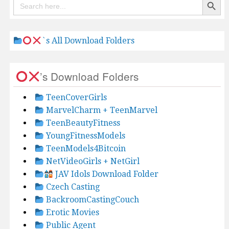
Search
for:
`s All Download Folders
’s Download Folders
TeenCoverGirls
MarvelCharm + TeenMarvel
TeenBeautyFitness
YoungFitnessModels
TeenModels4Bitcoin
NetVideoGirls + NetGirl
JAV Idols Download Folder
Czech Casting
BackroomCastingCouch
Erotic Movies
Public Agent