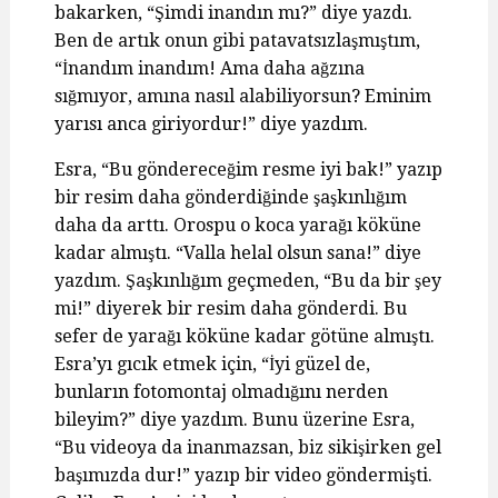
bakarken, “Şimdi inandın mı?” diye yazdı.
Ben de artık onun gibi patavatsızlaşmıştım,
“İnandım inandım! Ama daha ağzına
sığmıyor, amına nasıl alabiliyorsun? Eminim
yarısı anca giriyordur!” diye yazdım.
Esra, “Bu göndereceğim resme iyi bak!” yazıp
bir resim daha gönderdiğinde şaşkınlığım
daha da arttı. Orospu o koca yarağı köküne
kadar almıştı. “Valla helal olsun sana!” diye
yazdım. Şaşkınlığım geçmeden, “Bu da bir şey
mi!” diyerek bir resim daha gönderdi. Bu
sefer de yarağı köküne kadar götüne almıştı.
Esra’yı gıcık etmek için, “İyi güzel de,
bunların fotomontaj olmadığını nerden
bileyim?” diye yazdım. Bunu üzerine Esra,
“Bu videoya da inanmazsan, biz sikişirken gel
başımızda dur!” yazıp bir video göndermişti.