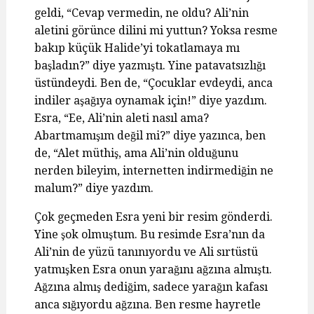
geldi, “Cevap vermedin, ne oldu? Ali’nin
aletini görünce dilini mi yuttun? Yoksa resme
bakıp küçük Halide’yi tokatlamaya mı
başladın?” diye yazmıştı. Yine patavatsızlığı
üstündeydi. Ben de, “Çocuklar evdeydi, anca
indiler aşağıya oynamak için!” diye yazdım.
Esra, “Ee, Ali’nin aleti nasıl ama?
Abartmamışım değil mi?” diye yazınca, ben
de, “Alet müthiş, ama Ali’nin olduğunu
nerden bileyim, internetten indirmediğin ne
malum?” diye yazdım.
Çok geçmeden Esra yeni bir resim gönderdi.
Yine şok olmuştum. Bu resimde Esra’nın da
Ali’nin de yüzü tanınıyordu ve Ali sırtüstü
yatmışken Esra onun yarağını ağzına almıştı.
Ağzına almış dediğim, sadece yarağın kafası
anca sığıyordu ağzına. Ben resme hayretle