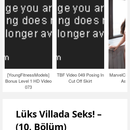
[YoungFitnessModels]
TBF Video 049 Posing In
MarvelCha
Bonus Level 1 HD Video
Cut Off Skirt
Asto
073
Lüks Villada Seks! –
(10. Bölüm)