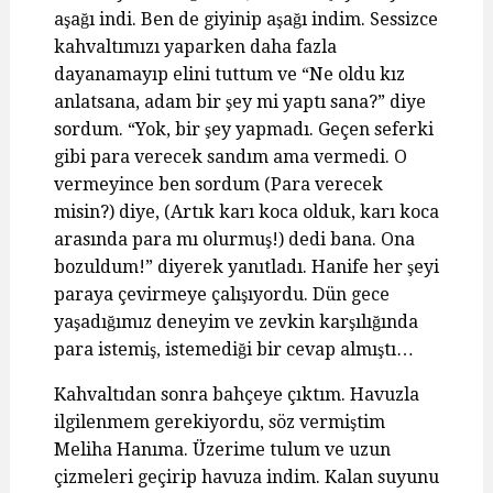
aşağı indi. Ben de giyinip aşağı indim. Sessizce
kahvaltımızı yaparken daha fazla
dayanamayıp elini tuttum ve “Ne oldu kız
anlatsana, adam bir şey mi yaptı sana?” diye
sordum. “Yok, bir şey yapmadı. Geçen seferki
gibi para verecek sandım ama vermedi. O
vermeyince ben sordum (Para verecek
misin?) diye, (Artık karı koca olduk, karı koca
arasında para mı olurmuş!) dedi bana. Ona
bozuldum!” diyerek yanıtladı. Hanife her şeyi
paraya çevirmeye çalışıyordu. Dün gece
yaşadığımız deneyim ve zevkin karşılığında
para istemiş, istemediği bir cevap almıştı…
Kahvaltıdan sonra bahçeye çıktım. Havuzla
ilgilenmem gerekiyordu, söz vermiştim
Meliha Hanıma. Üzerime tulum ve uzun
çizmeleri geçirip havuza indim. Kalan suyunu