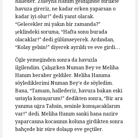
halleder. Züleyha Hanım geldiğinde birlikte
havuza gireriz, ne kadar erken yaparsan o
kadar iyi olur!” dedi yanıt olarak.
“Gelecekler mi yakın bir zamanda?”
şeklindeki soruma, “Hafta sonu burada
olacaklar!” dedi gülümseyerek. Ardından,
“Kolay gelsin!” diyerek ayrıldı ve eve girdi…
Öğle yemeğinden sonra da havuzla
ilgilendim. Çalışırken Numan Bey ve Meliha
Hanım beraber geldiler. Meliha Hanıma
söylediklerimi Numan Bey’e de söyledim.
Bana, “Tamam, hallederiz, havuza bakan eski
ustayla konuşurum!” dedikten sonra, “Bir ara
yanıma uğra Tahsin, seninle konuşacaklarım
var!” dedi. Meliha Hanım sanki bana nazire
yaparcasına kocasının koluna girdikten sonra
bahçede bir süre dolaşıp eve geçtiler.