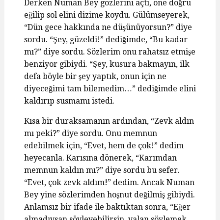
Derken Numan Bey gözlerini açtı, öne doğru
eğilip sol elini dizime koydu. Gülümseyerek,
“Dün gece hakkında ne düşünüyorsun?” diye
sordu. “Şey, güzeldi!” dediğimde, “Bu kadar
mı?” diye sordu. Sözlerim onu rahatsız etmişe
benziyor gibiydi. “Şey, kusura bakmayın, ilk
defa böyle bir şey yaptık, onun için ne
diyeceğimi tam bilemedim…” dediğimde elini
kaldırıp susmamı istedi.
Kısa bir duraksamanın ardından, “Zevk aldın
mı peki?” diye sordu. Onu memnun
edebilmek için, “Evet, hem de çok!” dedim
heyecanla. Karısına dönerek, “Karımdan
memnun kaldın mı?” diye sordu bu sefer.
“Evet, çok zevk aldım!” dedim. Ancak Numan
Bey yine sözlerimden hoşnut değilmiş gibiydi.
Anlamsız bir ifade ile baktıktan sonra, “Eğer
almadıysan söyleyebilirsin, yalan söylemek