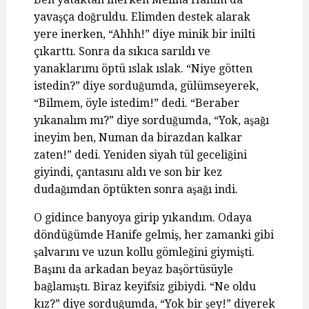
yavaşça doğruldu. Elimden destek alarak
yere inerken, “Ahhh!” diye minik bir inilti
çıkarttı. Sonra da sıkıca sarıldı ve
yanaklarımı öptü ıslak ıslak. “Niye götten
istedin?” diye sorduğumda, gülümseyerek,
“Bilmem, öyle istedim!” dedi. “Beraber
yıkanalım mı?” diye sorduğumda, “Yok, aşağı
ineyim ben, Numan da birazdan kalkar
zaten!” dedi. Yeniden siyah tül geceliğini
giyindi, çantasını aldı ve son bir kez
dudağımdan öptükten sonra aşağı indi.
O gidince banyoya girip yıkandım. Odaya
döndüğümde Hanife gelmiş, her zamanki gibi
şalvarını ve uzun kollu gömleğini giymişti.
Başını da arkadan beyaz başörtüsüyle
bağlamıştı. Biraz keyifsiz gibiydi. “Ne oldu
kız?” diye sorduğumda, “Yok bir şey!” diyerek