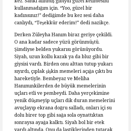
kez. Sanki alınmış gibiydi güzel kelimesini
kullanmadığım için. “Yoo, güzel bir
kadınsınız!” dediğimde bu kez sesi daha
canlıydı, “Teşekkür ederim!” dedi nazikçe.
Derken Züleyha Hanım biraz geriye çekildi.
O ana kadar sadece yüzü görünmüştü.
Şimdiyse belden yukarısı görünüyordu.
Siyah, uzun kollu kazak ya da bluz gibi bir
giysisi vardı. Birden onu alttan tutup yukarı
sıyırdı, çıplak şişkin memeleri açığa çıktı bu
hareketiyle. Bembeyaz ve Meliha
Hanımınkilerden de büyük memelerinin
uçları etli ve pembeydi. Daha yerçekimine
yenik düşmeyip uçları dik duran memelerini
avuçlayıp ekrana doğru salladı, onları içi su
dolu birer top gibi sağa sola oynattıktan
sonraysa ayağa kalktı. Siyah bol bir etek
vardı altında. Onu da lastiklerinden tutarak