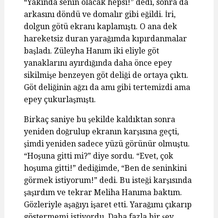
“Yakında senin olacak hepsi!” dedi, sonra da
arkasını döndü ve domalır gibi eğildi. İri,
dolgun götü ekranı kaplamıştı. O ana dek
hareketsiz duran yarağımda kıpırdanmalar
başladı. Züleyha Hanım iki eliyle göt
yanaklarını ayırdığında daha önce epey
sikilmişe benzeyen göt deliği de ortaya çıktı.
Göt deliğinin ağzı da amı gibi tertemizdi ama
epey çukurlaşmıştı.
Birkaç saniye bu şekilde kaldıktan sonra
yeniden doğrulup ekranın karşısına geçti,
şimdi yeniden sadece yüzü görünür olmuştu.
“Hoşuna gitti mi?” diye sordu. “Evet, çok
hoşuma gitti!” dediğimde, “Ben de seninkini
görmek istiyorum!” dedi. Bu isteği karşısında
şaşırdım ve tekrar Meliha Hanıma baktım.
Gözleriyle aşağıyı işaret etti. Yarağımı çıkarıp
göstermemi istiyordu. Daha fazla bir şey