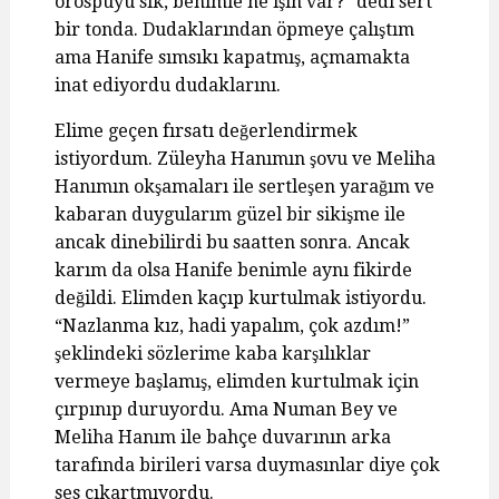
orospuyu sik, benimle ne işin var?” dedi sert
bir tonda. Dudaklarından öpmeye çalıştım
ama Hanife sımsıkı kapatmış, açmamakta
inat ediyordu dudaklarını.
Elime geçen fırsatı değerlendirmek
istiyordum. Züleyha Hanımın şovu ve Meliha
Hanımın okşamaları ile sertleşen yarağım ve
kabaran duygularım güzel bir sikişme ile
ancak dinebilirdi bu saatten sonra. Ancak
karım da olsa Hanife benimle aynı fikirde
değildi. Elimden kaçıp kurtulmak istiyordu.
“Nazlanma kız, hadi yapalım, çok azdım!”
şeklindeki sözlerime kaba karşılıklar
vermeye başlamış, elimden kurtulmak için
çırpınıp duruyordu. Ama Numan Bey ve
Meliha Hanım ile bahçe duvarının arka
tarafında birileri varsa duymasınlar diye çok
ses çıkartmıyordu.