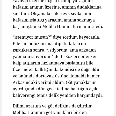
Yavaşça üzerine doğru uzanıp yarağımın
kafasını amının üzerine, amının dudaklarına
sürttüm. Okşamaları ile zevk sıvılarının
kafasını ıslattığı yarağımı amına sokmaya
başlamıştım ki Meliha Hanım durmamı istedi.
“İstemiyor musun?” diye sordum heyecanla.
Ellerini omuzlarıma atıp dudaklarını
ısırdıktan sonra, “İstiyorum, ama arkadan
yapmanı istiyorum!” dedi. Sözleri biterken
kalp atışlarım hızlanmaya başlamıştı bile.
Üzerinden kalktığımda kendisi de doğruldu
ve önümde dörtayak üstüne domaldı hemen.
Arkasındaki yerimi aldım. Göt yanaklarını
ayırdığımda dün gece tadına baktığım açık
kahverengi temiz delik yeniden karşımdaydı.
Dilimi uzattım ve göt deliğine değdirdim.
Meliha Hanımın göt yanakları birden