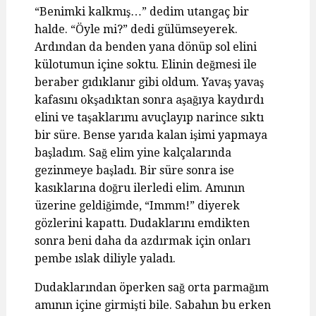
“Benimki kalkmış…” dedim utangaç bir
halde. “Öyle mi?” dedi gülümseyerek.
Ardından da benden yana dönüp sol elini
külotumun içine soktu. Elinin değmesi ile
beraber gıdıklanır gibi oldum. Yavaş yavaş
kafasını okşadıktan sonra aşağıya kaydırdı
elini ve taşaklarımı avuçlayıp narince sıktı
bir süre. Bense yarıda kalan işimi yapmaya
başladım. Sağ elim yine kalçalarında
gezinmeye başladı. Bir süre sonra ise
kasıklarına doğru ilerledi elim. Amının
üzerine geldiğimde, “Immm!” diyerek
gözlerini kapattı. Dudaklarını emdikten
sonra beni daha da azdırmak için onları
pembe ıslak diliyle yaladı.
Dudaklarından öperken sağ orta parmağım
amının içine girmişti bile. Sabahın bu erken