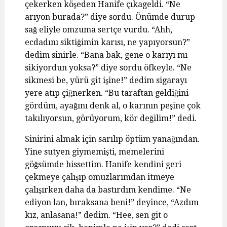
çekerken köşeden Hanife çıkageldi. “Ne
arıyon burada?” diye sordu. Önümde durup
sağ eliyle omzuma sertçe vurdu. “Ahh,
ecdadını siktiğimin karısı, ne yapıyorsun?”
dedim sinirle. “Bana bak, gene o karıyı mı
sikiyordun yoksa?” diye sordu öfkeyle. “Ne
sikmesi be, yürü git işine!” dedim sigarayı
yere atıp çiğnerken. “Bu taraftan geldiğini
gördüm, ayağını denk al, o karının peşine çok
takılıyorsun, görüyorum, kör değilim!” dedi.
Sinirini almak için sarılıp öptüm yanağından.
Yine sutyen giymemişti, memelerini
göğsümde hissettim. Hanife kendini geri
çekmeye çalışıp omuzlarımdan itmeye
çalışırken daha da bastırdım kendime. “Ne
ediyon lan, bıraksana beni!” deyince, “Azdım
kız, anlasana!” dedim. “Hee, sen git o