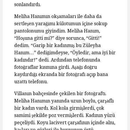
sonlandırdı.
Meliha Hanımın okşamaları ile daha da
sertleşen yarağımı külotumun içine sokup
pantolonumu giyindim. Meliha Hanım,
“Hoşuna gitti mi?” diye sorunca, “Gitti!”
dedim. “Garip bir kadınmış bu Züleyha
Hanım…” dediğimdeyse, “Öyledir, ama iyi bir
kadındır!” dedi. Ardından telefonunda
fotoğraflar kısmına girdi. Aşağı doğru
kaydırdığı ekranda bir fotoğrafı açıp bana
uzattı telefonu.
Villanın bahçesinde çekilen bir fotoğraftı.
Meliha Hanımın yanında uzun boylu, çarşaflı
bir kadın vardı. Kol kola girmişlerdi, çok
samimi şekilde poz vermişlerdi. Kadının yüzü
peçeliydi. Koyu lacivert çarşafının içinde alnı,
kaşları ve gözleri ile burnunun üstü