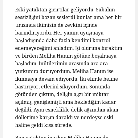
Eski yataktan gıcırtılar geliyordu. Sabahın
sessizliğini bozan seslerdi bunlar ama her bir
tınısında ikimizin de zevkini içinde
barındırıyordu. Her yanım uyuşmaya
başladığında daha fazla kendimi kontrol
edemeyeceğimi anladım. İşi oluruna bıraktım
ve birden Meliha Hanım götüne boşalmaya
başladım. İniltilerimin arasında ara ara
yutkunup duruyordum. Meliha Hanım ise
ıkınmaya devam ediyordu. İki elimle beline
bastırıyor, etlerini sıkıyordum. Sonunda
götünden çıktım, deliğin ağzı bir miktar
açılmış, genişlemişti ama beklediğim kadar
değildi. Aynı esneklikle delik ağzından akan
döllerime karşın daraldı ve nerdeyse eski
haline geldi kısa sürede.
Ben yataktan inerken Meliha Hanım da