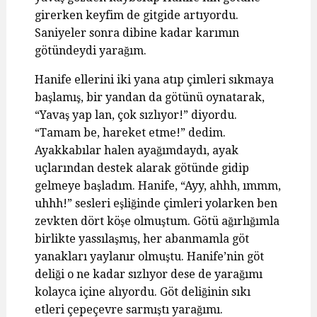
girerken keyfim de gitgide artıyordu.
Saniyeler sonra dibine kadar karımın
götündeydi yarağım.
Hanife ellerini iki yana atıp çimleri sıkmaya
başlamış, bir yandan da götünü oynatarak,
“Yavaş yap lan, çok sızlıyor!” diyordu.
“Tamam be, hareket etme!” dedim.
Ayakkabılar halen ayağımdaydı, ayak
uçlarından destek alarak götünde gidip
gelmeye başladım. Hanife, “Ayy, ahhh, ımmm,
uhhh!” sesleri eşliğinde çimleri yolarken ben
zevkten dört köşe olmuştum. Götü ağırlığımla
birlikte yassılaşmış, her abanmamla göt
yanakları yaylanır olmuştu. Hanife’nin göt
deliği o ne kadar sızlıyor dese de yarağımı
kolayca içine alıyordu. Göt deliğinin sıkı
etleri çepeçevre sarmıştı yarağımı.