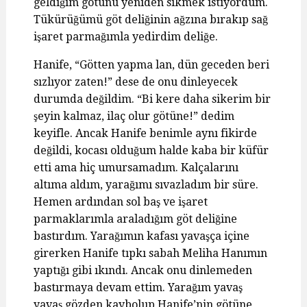
geldiğim götünü yeniden sikmek istiyordum.
Tükürüğümü göt deliğinin ağzına bırakıp sağ
işaret parmağımla yedirdim deliğe.
Hanife, “Götten yapma lan, dün geceden beri
sızlıyor zaten!” dese de onu dinleyecek
durumda değildim. “Bi kere daha sikerim bir
şeyin kalmaz, ilaç olur götüne!” dedim
keyifle. Ancak Hanife benimle aynı fikirde
değildi, kocası olduğum halde kaba bir küfür
etti ama hiç umursamadım. Kalçalarını
altıma aldım, yarağımı sıvazladım bir süre.
Hemen ardından sol baş ve işaret
parmaklarımla araladığım göt deliğine
bastırdım. Yarağımın kafası yavaşça içine
girerken Hanife tıpkı sabah Meliha Hanımın
yaptığı gibi ıkındı. Ancak onu dinlemeden
bastırmaya devam ettim. Yarağım yavaş
yavaş gözden kaybolup Hanife’nin götüne