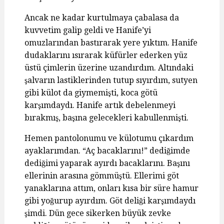
Ancak ne kadar kurtulmaya çabalasa da
kuvvetim galip geldi ve Hanife’yi
omuzlarından bastırarak yere yıktım. Hanife
dudaklarını ısırarak küfürler ederken yüz
üstü çimlerin üzerine uzandırdım. Altındaki
şalvarın lastiklerinden tutup sıyırdım, sutyen
gibi külot da giymemişti, koca götü
karşımdaydı. Hanife artık debelenmeyi
bırakmış, başına gelecekleri kabullenmişti.
Hemen pantolonumu ve külotumu çıkardım
ayaklarımdan. “Aç bacaklarını!” dediğimde
dediğimi yaparak ayırdı bacaklarını. Başını
ellerinin arasına gömmüştü. Ellerimi göt
yanaklarına attım, onları kısa bir süre hamur
gibi yoğurup ayırdım. Göt deliği karşımdaydı
şimdi. Dün gece sikerken büyük zevke