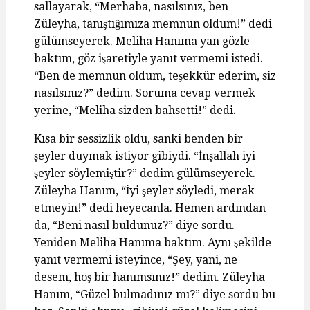
sallayarak, “Merhaba, nasılsınız, ben
Züleyha, tanıştığımıza memnun oldum!” dedi
gülümseyerek. Meliha Hanıma yan gözle
baktım, göz işaretiyle yanıt vermemi istedi.
“Ben de memnun oldum, teşekkür ederim, siz
nasılsınız?” dedim. Soruma cevap vermek
yerine, “Meliha sizden bahsetti!” dedi.
Kısa bir sessizlik oldu, sanki benden bir
şeyler duymak istiyor gibiydi. “İnşallah iyi
şeyler söylemiştir?” dedim gülümseyerek.
Züleyha Hanım, “İyi şeyler söyledi, merak
etmeyin!” dedi heyecanla. Hemen ardından
da, “Beni nasıl buldunuz?” diye sordu.
Yeniden Meliha Hanıma baktım. Aynı şekilde
yanıt vermemi isteyince, “Şey, yani, ne
desem, hoş bir hanımsınız!” dedim. Züleyha
Hanım, “Güzel bulmadınız mı?” diye sordu bu