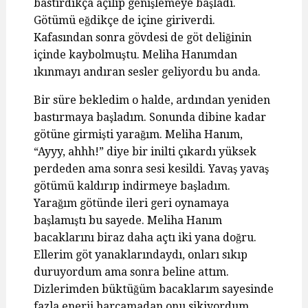
bastırdıkça açılıp genişlemeye başladı.
Götümü eğdikçe de içine giriverdi.
Kafasından sonra gövdesi de göt deliğinin
içinde kaybolmuştu. Meliha Hanımdan
ıkınmayı andıran sesler geliyordu bu anda.
Bir süre bekledim o halde, ardından yeniden
bastırmaya başladım. Sonunda dibine kadar
götüne girmişti yarağım. Meliha Hanım,
“Ayyy, ahhh!” diye bir inilti çıkardı yüksek
perdeden ama sonra sesi kesildi. Yavaş yavaş
götümü kaldırıp indirmeye başladım.
Yarağım götünde ileri geri oynamaya
başlamıştı bu sayede. Meliha Hanım
bacaklarını biraz daha açtı iki yana doğru.
Ellerim göt yanaklarındaydı, onları sıkıp
duruyordum ama sonra beline attım.
Dizlerimden büktüğüm bacaklarım sayesinde
fazla enerji harcamadan onu sikiyordum.