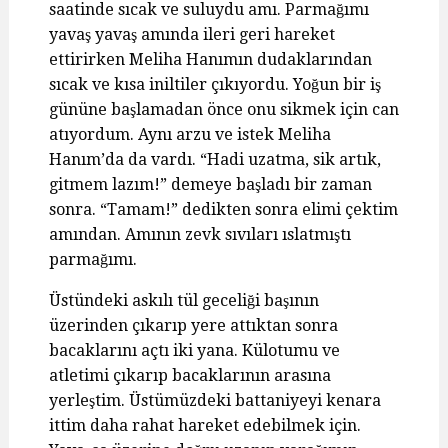
saatinde sıcak ve suluydu amı. Parmağımı
yavaş yavaş amında ileri geri hareket
ettirirken Meliha Hanımın dudaklarından
sıcak ve kısa iniltiler çıkıyordu. Yoğun bir iş
gününe başlamadan önce onu sikmek için can
atıyordum. Aynı arzu ve istek Meliha
Hanım’da da vardı. “Hadi uzatma, sik artık,
gitmem lazım!” demeye başladı bir zaman
sonra. “Tamam!” dedikten sonra elimi çektim
amından. Amının zevk sıvıları ıslatmıştı
parmağımı.
Üstündeki askılı tül geceliği başının
üzerinden çıkarıp yere attıktan sonra
bacaklarını açtı iki yana. Külotumu ve
atletimi çıkarıp bacaklarının arasına
yerleştim. Üstümüzdeki battaniyeyi kenara
ittim daha rahat hareket edebilmek için.