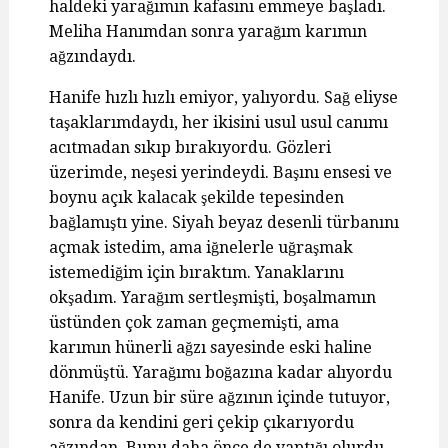
haldeki yarağımın kafasını emmeye başladı.
Meliha Hanımdan sonra yarağım karımın
ağzındaydı.
Hanife hızlı hızlı emiyor, yalıyordu. Sağ eliyse
taşaklarımdaydı, her ikisini usul usul canımı
acıtmadan sıkıp bırakıyordu. Gözleri
üzerimde, neşesi yerindeydi. Başını ensesi ve
boynu açık kalacak şekilde tepesinden
bağlamıştı yine. Siyah beyaz desenli türbanını
açmak istedim, ama iğnelerle uğraşmak
istemediğim için bıraktım. Yanaklarını
okşadım. Yarağım sertleşmişti, boşalmamın
üstünden çok zaman geçmemişti, ama
karımın hünerli ağzı sayesinde eski haline
dönmüştü. Yarağımı boğazına kadar alıyordu
Hanife. Uzun bir süre ağzının içinde tutuyor,
sonra da kendini geri çekip çıkarıyordu
ağzından. Bunu daha önce de yaptığı olurdu,