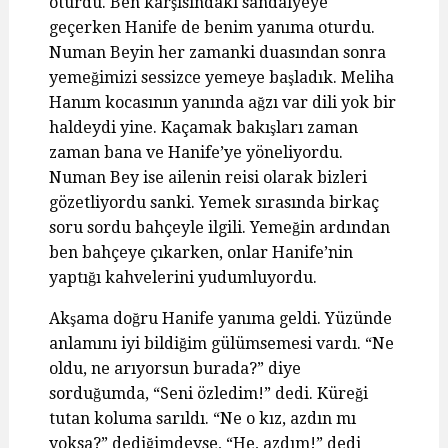
oturdu. Ben karşısındaki sandalyeye
geçerken Hanife de benim yanıma oturdu.
Numan Beyin her zamanki duasından sonra
yemeğimizi sessizce yemeye başladık. Meliha
Hanım kocasının yanında ağzı var dili yok bir
haldeydi yine. Kaçamak bakışları zaman
zaman bana ve Hanife’ye yöneliyordu.
Numan Bey ise ailenin reisi olarak bizleri
gözetliyordu sanki. Yemek sırasında birkaç
soru sordu bahçeyle ilgili. Yemeğin ardından
ben bahçeye çıkarken, onlar Hanife’nin
yaptığı kahvelerini yudumluyordu.
Akşama doğru Hanife yanıma geldi. Yüzünde
anlamını iyi bildiğim gülümsemesi vardı. “Ne
oldu, ne arıyorsun burada?” diye
sorduğumda, “Seni özledim!” dedi. Küreği
tutan koluma sarıldı. “Ne o kız, azdın mı
yoksa?” dediğimdeyse, “He, azdım!” dedi