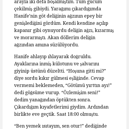
arayla iki defa boşalmıştım. Tüm gücüm
çekilmiş gibiydi. Yarağımı çıkardığımda
Hanife’nin göt deliğinin ağzının epey bir
genişlediğini gördüm. Kendi kendine açılıp
kapanır gibi oynuyordu deliğin ağzı, kızarmış
ve morarmıştı. Akan döllerim deliğin
ağzından amına süzülüyordu.
Hanife ahlayıp ıhlayarak doğruldu.
Ayaklarına inmiş külotunu ve şalvarını
giyinip üstünü düzeltti. “Hoşuna gitti mi?”
diye sordu kıkır gülmesi eşliğinde. Cevap
vermemi beklemeden, “Götümü yırttın ayı!”
dedi göğsüme vurup. “Özlemişim seni!”
dedim yanağından öptükten sonra.
Çıkardığım kıyafetlerimi giydim. Ardından
birlikte eve geçtik. Saat 18:00 olmuştu.
“Ben yemek ısıtayım, sen otur!” dediğinde