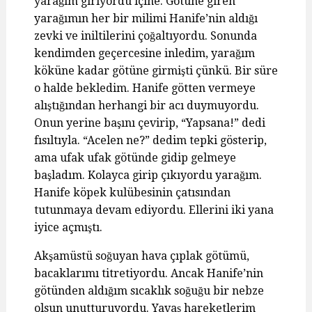
yarağım giriyordu içine. Götüne giren
yarağımın her bir milimi Hanife’nin aldığı
zevki ve iniltilerini çoğaltıyordu. Sonunda
kendimden geçercesine inledim, yarağım
köküne kadar götüne girmişti çünkü. Bir süre
o halde bekledim. Hanife götten vermeye
alıştığından herhangi bir acı duymuyordu.
Onun yerine başını çevirip, “Yapsana!” dedi
fısıltıyla. “Acelen ne?” dedim tepki gösterip,
ama ufak ufak götünde gidip gelmeye
başladım. Kolayca girip çıkıyordu yarağım.
Hanife köpek kulübesinin çatısından
tutunmaya devam ediyordu. Ellerini iki yana
iyice açmıştı.
Akşamüstü soğuyan hava çıplak götümü,
bacaklarımı titretiyordu. Ancak Hanife’nin
götünden aldığım sıcaklık soğuğu bir nebze
olsun unutturuyordu. Yavaş hareketlerim