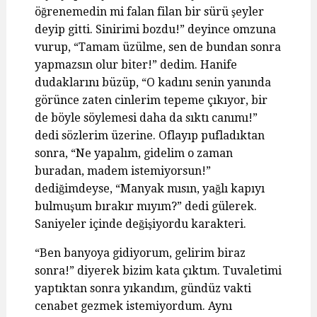
öğrenemedin mi falan filan bir sürü şeyler
deyip gitti. Sinirimi bozdu!” deyince omzuna
vurup, “Tamam üzülme, sen de bundan sonra
yapmazsın olur biter!” dedim. Hanife
dudaklarını büzüp, “O kadını senin yanında
görünce zaten cinlerim tepeme çıkıyor, bir
de böyle söylemesi daha da sıktı canımı!”
dedi sözlerim üzerine. Oflayıp pufladıktan
sonra, “Ne yapalım, gidelim o zaman
buradan, madem istemiyorsun!”
dediğimdeyse, “Manyak mısın, yağlı kapıyı
bulmuşum bırakır mıyım?” dedi gülerek.
Saniyeler içinde değişiyordu karakteri.
“Ben banyoya gidiyorum, gelirim biraz
sonra!” diyerek bizim kata çıktım. Tuvaletimi
yaptıktan sonra yıkandım, gündüz vakti
cenabet gezmek istemiyordum. Aynı