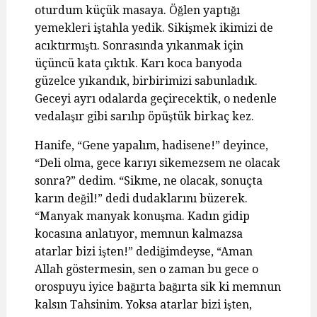
oturdum küçük masaya. Öğlen yaptığı
yemekleri iştahla yedik. Sikişmek ikimizi de
acıktırmıştı. Sonrasında yıkanmak için
üçüncü kata çıktık. Karı koca banyoda
güzelce yıkandık, birbirimizi sabunladık.
Geceyi ayrı odalarda geçirecektik, o nedenle
vedalaşır gibi sarılıp öpüştük birkaç kez.
Hanife, “Gene yapalım, hadisene!” deyince,
“Deli olma, gece karıyı sikemezsem ne olacak
sonra?” dedim. “Sikme, ne olacak, sonuçta
karın değil!” dedi dudaklarını büzerek.
“Manyak manyak konuşma. Kadın gidip
kocasına anlatıyor, memnun kalmazsa
atarlar bizi işten!” dediğimdeyse, “Aman
Allah göstermesin, sen o zaman bu gece o
orospuyu iyice bağırta bağırta sik ki memnun
kalsın Tahsinim. Yoksa atarlar bizi işten,