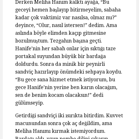
Derken Meliha Hanım kalktı ayağa, “Bu
geceyi hemen başlayıp bitirmeyelim, sabaha
kadar çok vaktimiz var nasılsa, olmaz mı?”
deyince, “Olur, nasıl istersen!” dedim. Ama
aslında böyle elimden kaçıp gitmesine
bozulmuştum. Tezgahın başına geçti.
Hanife’nin her sabah onlar için sıktığı taze
portakal suyundan büyük bir bardağa
doldurdu. Sonra da minik bir peynirli
sandviç hazırlayıp önümdeki sehpaya koydu.
“Bu gece sana hizmet etmek istiyorum, bu
gece Hanife’nin yerine ben karın olacağım,
sen de benim kocam olacaksın!” dedi
gülümseyip.
Getirdiği sandviçi iki ısırıkta bitirdim. Kuvvet
macunundan sonra çok aç değildim, ama
Meliha Hanımı kırmak istemiyordum.
Bardağı aldı, uzun pembe dilini çıkarıp