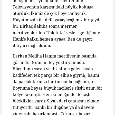
dediğimde, “İyi tamam!” dedi Hanife.
Televizyonun karşısındaki büyük koltuğa
oturduk. İkimiz de çok heyecanlıydık.
Hayatımızda ilk defa yaşayacağımız bir şeydi
bu. Birkaç dakika sonra mermer
merdivenlerden ‘Tak tuk!’ sesleri geldiğinde
Hanife kalktı hemen ayağa. Ben de gayrı
ihtiyari doğruldum.
Derken Meliha Hanım merdivenin başında
göründü. Numan Bey yoktu yanında.
Vücudunu saran ve diz altına gelen siyah
kadifeden tek parça bir elbise giymiş, başını
da parlak kırmızı bir türbanla bağlamıştı.
Boynuna beyaz büyük incilerle süslü uzun bir
kolye takmıştı. Her iki bileğinde de taşlı
bileklikler vardı. Siyah deri çantasını elinde
tutuyordu. Sanki bir düğüne ya da davete
gider gibi hazırlanmıştı. Çorapsız beyaz