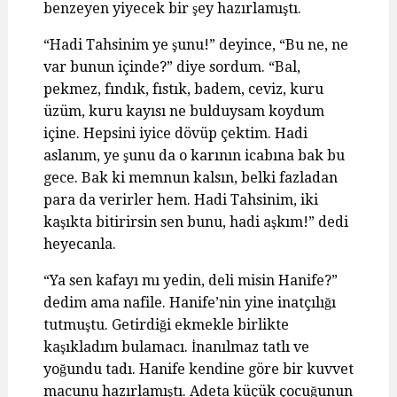
benzeyen yiyecek bir şey hazırlamıştı.
“Hadi Tahsinim ye şunu!” deyince, “Bu ne, ne
var bunun içinde?” diye sordum. “Bal,
pekmez, fındık, fıstık, badem, ceviz, kuru
üzüm, kuru kayısı ne bulduysam koydum
içine. Hepsini iyice dövüp çektim. Hadi
aslanım, ye şunu da o karının icabına bak bu
gece. Bak ki memnun kalsın, belki fazladan
para da verirler hem. Hadi Tahsinim, iki
kaşıkta bitirirsin sen bunu, hadi aşkım!” dedi
heyecanla.
“Ya sen kafayı mı yedin, deli misin Hanife?”
dedim ama nafile. Hanife’nin yine inatçılığı
tutmuştu. Getirdiği ekmekle birlikte
kaşıkladım bulamacı. İnanılmaz tatlı ve
yoğundu tadı. Hanife kendine göre bir kuvvet
macunu hazırlamıştı. Adeta küçük çocuğunun