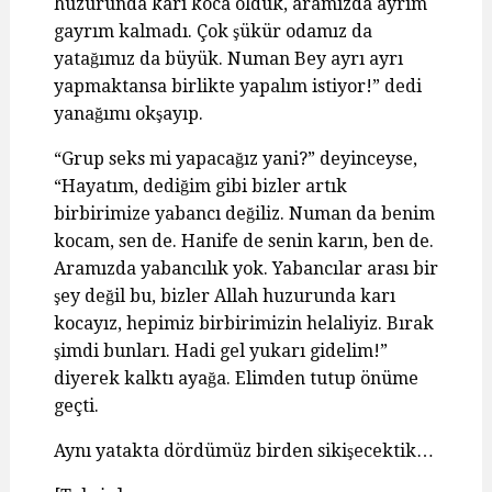
huzurunda karı koca olduk, aramızda ayrım
gayrım kalmadı. Çok şükür odamız da
yatağımız da büyük. Numan Bey ayrı ayrı
yapmaktansa birlikte yapalım istiyor!” dedi
yanağımı okşayıp.
“Grup seks mi yapacağız yani?” deyinceyse,
“Hayatım, dediğim gibi bizler artık
birbirimize yabancı değiliz. Numan da benim
kocam, sen de. Hanife de senin karın, ben de.
Aramızda yabancılık yok. Yabancılar arası bir
şey değil bu, bizler Allah huzurunda karı
kocayız, hepimiz birbirimizin helaliyiz. Bırak
şimdi bunları. Hadi gel yukarı gidelim!”
diyerek kalktı ayağa. Elimden tutup önüme
geçti.
Aynı yatakta dördümüz birden sikişecektik…