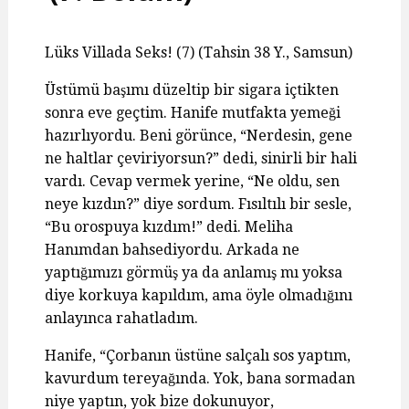
Lüks Villada Seks! (7) (Tahsin 38 Y., Samsun)
Üstümü başımı düzeltip bir sigara içtikten
sonra eve geçtim. Hanife mutfakta yemeği
hazırlıyordu. Beni görünce, “Nerdesin, gene
ne haltlar çeviriyorsun?” dedi, sinirli bir hali
vardı. Cevap vermek yerine, “Ne oldu, sen
neye kızdın?” diye sordum. Fısıltılı bir sesle,
“Bu orospuya kızdım!” dedi. Meliha
Hanımdan bahsediyordu. Arkada ne
yaptığımızı görmüş ya da anlamış mı yoksa
diye korkuya kapıldım, ama öyle olmadığını
anlayınca rahatladım.
Hanife, “Çorbanın üstüne salçalı sos yaptım,
kavurdum tereyağında. Yok, bana sormadan
niye yaptın, yok bize dokunuyor,