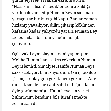
gülümseyerek el salladı ekrana doğru.
“Nasılsın Tahsin?” dedikten sonra kaldığı
yerden devam edip Numan Beyin sallanan
yarağını aç bir kurt gibi kaptı. Zaman zaman
hızlanıp yavaşlıyor, dilini çıkarıp kökünden
kafasına kadar yalıyordu yarağı. Numan Bey
ise bu anları bir film yönetmeni gibi
çekiyordu.
Öğle vakti aynı olayın tersini yaşamıştım.
Meliha Hanım bana sakso çekerken Numan
Bey izlemişti. Şimdiyse Hanife Numan Beye
sakso çekiyor, ben izliyordum. Garip şekilde
iğrenç bir olay gibi gözükmedi gözüme. Zaten
dün sikişmelerine canlı şahit olduğumda da
öyle görünmemişti. Hatta heyecan verici
bulmuştum kendime bile itiraf etmekte
zorlansam da.