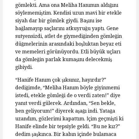
gömlekti. Ama ona Meliha Hanımın aldığını
söylememiştim. Kendisi uzun mavi bir etekle
siyah dar bir gömlek giydi. Başını ise
bağlamayıp saçlarını atkuyruğu yaptı. Gene
sutyensizdi, atlet de giymediğinden gömleğin
düğmelerinin arasındaki boşluktan beyaz eti
ve memeleri görünüyordu. Etli büyük uçları
da gömleğin parlak kumaşını delecekmiş
gibiydi.
“Hanife Hanım çok şıksınız, hayırdır?”
dediğimde, “Meliha Hanım böyle giyinmemi
istedi, etekle gömleği de o verdi zaten!” diye
yanıt verdi gülerek. Ardından, “Sen bekle,
ben geliyorum!” diyerek aşağı indi. Yatağa
uzandım, gözlerimi kapattım. İçim geçmişti ki
Hanife elinde bir tepsiyle geldi. “Bu ne kız?”
dedim şaşkınca. Bir kabın içinde bulamaca