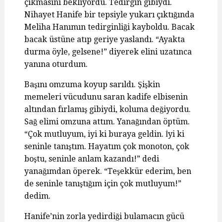
çıkmasını bekliyordu. Tedirgin gibiydi.
Nihayet Hanife bir tepsiyle yukarı çıktığında
Meliha Hanımın tedirginliği kayboldu. Bacak
bacak üstüne atıp geriye yaslandı. “Ayakta
durma öyle, gelsene!” diyerek elini uzatınca
yanına oturdum.
Başını omzuma koyup sarıldı. Şişkin
memeleri vücudunu saran kadife elbisenin
altından fırlamış gibiydi, koluma değiyordu.
Sağ elimi omzuna attım. Yanağından öptüm.
“Çok mutluyum, iyi ki buraya geldin. İyi ki
seninle tanıştım. Hayatım çok monoton, çok
boştu, seninle anlam kazandı!” dedi
yanağımdan öperek. “Teşekkür ederim, ben
de seninle tanıştığım için çok mutluyum!”
dedim.
Hanife’nin zorla yedirdiği bulamacın gücü