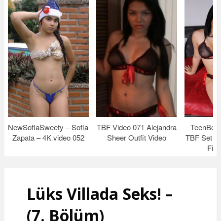
NewSofiaSweety – Sofia
TBF Video 071 Alejandra
TeenBeau
Zapata – 4K video 052
Sheer Outfit Video
TBF Set 14
Firs
Lüks Villada Seks! –
(7. Bölüm)