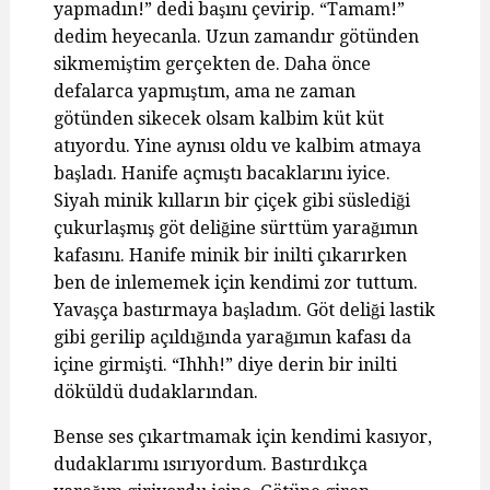
yapmadın!” dedi başını çevirip. “Tamam!”
dedim heyecanla. Uzun zamandır götünden
sikmemiştim gerçekten de. Daha önce
defalarca yapmıştım, ama ne zaman
götünden sikecek olsam kalbim küt küt
atıyordu. Yine aynısı oldu ve kalbim atmaya
başladı. Hanife açmıştı bacaklarını iyice.
Siyah minik kılların bir çiçek gibi süslediği
çukurlaşmış göt deliğine sürttüm yarağımın
kafasını. Hanife minik bir inilti çıkarırken
ben de inlememek için kendimi zor tuttum.
Yavaşça bastırmaya başladım. Göt deliği lastik
gibi gerilip açıldığında yarağımın kafası da
içine girmişti. “Ihhh!” diye derin bir inilti
döküldü dudaklarından.
Bense ses çıkartmamak için kendimi kasıyor,
dudaklarımı ısırıyordum. Bastırdıkça