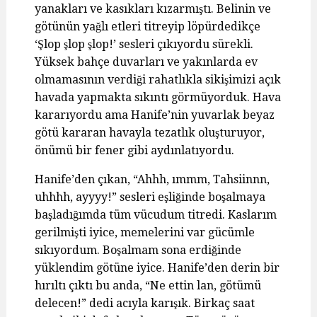
yanakları ve kasıkları kızarmıştı. Belinin ve
götünün yağlı etleri titreyip löpürdedikçe
‘Şlop şlop şlop!’ sesleri çıkıyordu sürekli.
Yüksek bahçe duvarları ve yakınlarda ev
olmamasının verdiği rahatlıkla sikişimizi açık
havada yapmakta sıkıntı görmüyorduk. Hava
kararıyordu ama Hanife’nin yuvarlak beyaz
götü kararan havayla tezatlık oluşturuyor,
önümü bir fener gibi aydınlatıyordu.
Hanife’den çıkan, “Ahhh, ımmm, Tahsiinnn,
uhhhh, ayyyy!” sesleri eşliğinde boşalmaya
başladığımda tüm vücudum titredi. Kaslarım
gerilmişti iyice, memelerini var gücümle
sıkıyordum. Boşalmam sona erdiğinde
yüklendim götüne iyice. Hanife’den derin bir
hırıltı çıktı bu anda, “Ne ettin lan, götümü
delecen!” dedi acıyla karışık. Birkaç saat