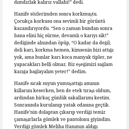
dımdızlak kalırız vallahi!” dedi.
Hanife sözlerimden sonra korkmuştu.
Çocukça korkusu ona sevimli bir görüntü
kazandırıyordu. “Sen o zaman bundan sonra
bana elini hiç sürme, devamlı o karıyı sik!”
dediğinde alnından öpüp, “O kadar da değil,
deli karı, korkma hemen, kimsenin bizi attığı
yok, ama bunlar karı koca manyak tipler, ne
yapacakları belli olmaz. Biz eşeğimizi sağlam
kazığa bağlayalım yeter!” dedim.
Hanife sıcak suyun yumuşattığı amının
kıllarını keserken, ben de etek tıraşı oldum,
ardından birkaç günlük sakallarımı kestim.
Sonrasında kurulanıp yatak odasına geçtik.
Hanife’nin dolaptan çıkarıp verdiği temiz
çamaşırlarla gömlek ve pantolonu giyindim.
Verdiği gömlek Meliha Hanımın aldığı