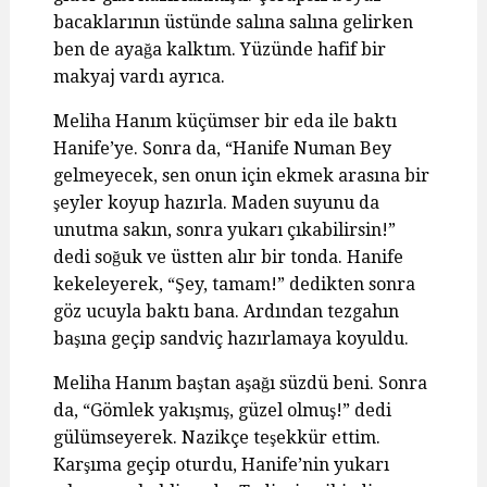
bacaklarının üstünde salına salına gelirken
ben de ayağa kalktım. Yüzünde hafif bir
makyaj vardı ayrıca.
Meliha Hanım küçümser bir eda ile baktı
Hanife’ye. Sonra da, “Hanife Numan Bey
gelmeyecek, sen onun için ekmek arasına bir
şeyler koyup hazırla. Maden suyunu da
unutma sakın, sonra yukarı çıkabilirsin!”
dedi soğuk ve üstten alır bir tonda. Hanife
kekeleyerek, “Şey, tamam!” dedikten sonra
göz ucuyla baktı bana. Ardından tezgahın
başına geçip sandviç hazırlamaya koyuldu.
Meliha Hanım baştan aşağı süzdü beni. Sonra
da, “Gömlek yakışmış, güzel olmuş!” dedi
gülümseyerek. Nazikçe teşekkür ettim.
Karşıma geçip oturdu, Hanife’nin yukarı