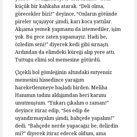
küçük bir kahkaha atarak. “Deli olma,
görecekler bizi!” deyince, “Onların götünde
pireler uçuşuyor şimdi, karı koca yattılar.
Akşama yemek yapmamı da istemediler, işim
yok. Bu gece zaten yapamayız. Hadi be,
özledim seni!” diyerek kedi gibi sırnaştı.
Ardından da elimdeki küreği alıp yere attı.
Tuttuğu elimi sol memesine götürdü.
Çiçekli bol gömleğinin altındaki sutyensiz
memesini hissedince yarağım
hareketlenmeye başladı birden. Meliha
Hanımın tadını aldığımdan beri karımı
unutmuştum. “Yukarı çıkalım o zaman!”
deyince itiraz edip, “Ses edip de
uyandırmayalım şimdi, bahçede yapalım!”
dedi. “Bahçede nerde yapacağız be, delirdin
mi?” diyerek itiraz edecek oldum, ama