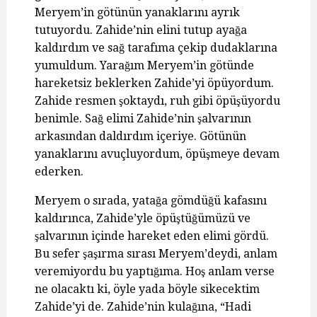
Meryem’in götünün yanaklarını ayrık
tutuyordu. Zahide’nin elini tutup ayağa
kaldırdım ve sağ tarafıma çekip dudaklarına
yumuldum. Yarağım Meryem’in götünde
hareketsiz beklerken Zahide’yi öpüyordum.
Zahide resmen şoktaydı, ruh gibi öpüşüyordu
benimle. Sağ elimi Zahide’nin şalvarının
arkasından daldırdım içeriye. Götünün
yanaklarını avuçluyordum, öpüşmeye devam
ederken.
Meryem o sırada, yatağa gömdüğü kafasını
kaldırınca, Zahide’yle öpüştüğümüzü ve
şalvarının içinde hareket eden elimi gördü.
Bu sefer şaşırma sırası Meryem’deydi, anlam
veremiyordu bu yaptığıma. Hoş anlam verse
ne olacaktı ki, öyle yada böyle sikecektim
Zahide’yi de. Zahide’nin kulağına, “Hadi