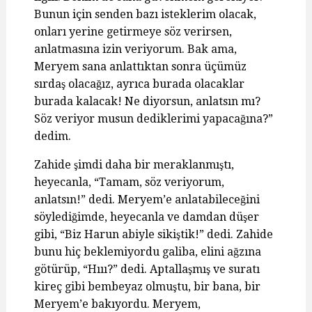
Bunun için senden bazı isteklerim olacak,
onları yerine getirmeye söz verirsen,
anlatmasına izin veriyorum. Bak ama,
Meryem sana anlattıktan sonra üçümüz
sırdaş olacağız, ayrıca burada olacaklar
burada kalacak! Ne diyorsun, anlatsın mı?
Söz veriyor musun dediklerimi yapacağına?”
dedim.
Zahide şimdi daha bir meraklanmıştı,
heyecanla, “Tamam, söz veriyorum,
anlatsın!” dedi. Meryem’e anlatabileceğini
söylediğimde, heyecanla ve damdan düşer
gibi, “Biz Harun abiyle sikiştik!” dedi. Zahide
bunu hiç beklemiyordu galiba, elini ağzına
götürüp, “Hııı?” dedi. Aptallaşmış ve suratı
kireç gibi bembeyaz olmuştu, bir bana, bir
Meryem’e bakıyordu. Meryem,