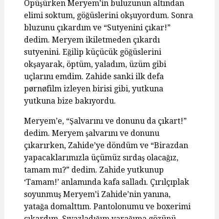
Öpüşürken Meryem’in buluzunun altından
elimi soktum, göğüslerini okşuyordum. Sonra
bluzunu çıkardım ve “Sutyenini çıkar!”
dedim. Meryem ikiletmeden çıkardı
sutyenini. Eğilip küçücük göğüslerini
okşayarak, öptüm, yaladım, üzüm gibi
uçlarını emdim. Zahide sanki ilk defa
pørnøfilm izleyen birisi gibi, yutkuna
yutkuna bize bakıyordu.
Meryem’e, “Şalvarını ve donunu da çıkart!”
dedim. Meryem şalvarını ve donunu
çıkarırken, Zahide’ye döndüm ve “Birazdan
yapacaklarımızla üçümüz sırdaş olacağız,
tamam mı?” dedim. Zahide yutkunup
‘Tamam!’ anlamında kafa salladı. Çırılçıplak
soyunmuş Meryem’i Zahide’nin yanına,
yatağa domalttım. Pantolonumu ve boxerimi
çıkardım. Sıvazladığım yarağıma gözünü