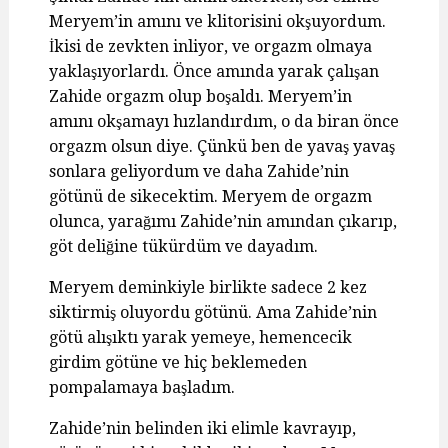
Meryem’in amını ve klitorisini okşuyordum.
İkisi de zevkten inliyor, ve orgazm olmaya
yaklaşıyorlardı. Önce amında yarak çalışan
Zahide orgazm olup boşaldı. Meryem’in
amını okşamayı hızlandırdım, o da biran önce
orgazm olsun diye. Çünkü ben de yavaş yavaş
sonlara geliyordum ve daha Zahide’nin
götünü de sikecektim. Meryem de orgazm
olunca, yarağımı Zahide’nin amından çıkarıp,
göt deliğine tükürdüm ve dayadım.
Meryem deminkiyle birlikte sadece 2 kez
siktirmiş oluyordu götünü. Ama Zahide’nin
götü alışıktı yarak yemeye, hemencecik
girdim götüne ve hiç beklemeden
pompalamaya başladım.
Zahide’nin belinden iki elimle kavrayıp,