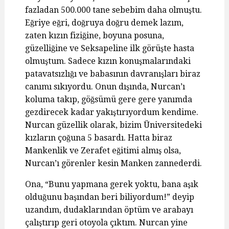
fazladan 500.000 tane sebebim daha olmuştu.
Eğriye eğri, doğruya doğru demek lazım,
zaten kızın fiziğine, boyuna posuna,
güzelliğine ve Seksapeline ilk görüşte hasta
olmuştum. Sadece kızın konuşmalarındaki
patavatsızlığı ve babasının davranışları biraz
canımı sıkıyordu. Onun dışında, Nurcan’ı
koluma takıp, göğsümü gere gere yanımda
gezdirecek kadar yakıştırıyordum kendime.
Nurcan güzellik olarak, bizim Üniversitedeki
kızların çoğuna 5 basardı. Hatta biraz
Mankenlik ve Zerafet eğitimi almış olsa,
Nurcan’ı görenler kesin Manken zannederdi.
Ona, “Bunu yapmana gerek yoktu, bana aşık
olduğunu başından beri biliyordum!” deyip
uzandım, dudaklarından öptüm ve arabayı
çalıştırıp geri otoyola çıktım. Nurcan yine