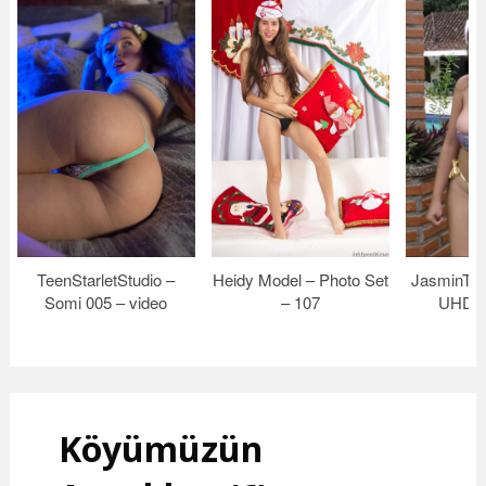
TeenStarletStudio –
Heidy Model – Photo Set
JasminTee
Somi 005 – video
– 107
UHD V
Köyümüzün