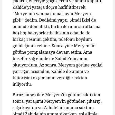
çıkarıp, elleriyle göğüslerini ve amını kapattı.
Zahide’yi yatağa doğru hafif ittirerek,
“Meryemin yanına domal, aynı Meryem
gibi!” dedim. Dediğimi yaptı. Şimdi ikisi de
önümde domalıktı, birbirilerinin suratlarına
boş boş bakıyorlardı. İkisinin o halde de
birkaç resmini çektim, telefonu koydum
gömleğimin cebine. Sonra yine Meryem’in
götüne pompalamaya devam ettim. Ama
busefer sağ elimle de Zahide’nin amını
okşuyordum. Az sonra, Meryem götüne yediği
yarrağın acısından, Zahide de amını ve
klitorisini okşamamın verdiği zevkten
inliyordu.
Biraz bu şekilde Meryem’in götünü siktikten
sonra, yarağımı Meryem’in götünden çıkarıp,
sağa kaydım ve Zahide’nin amına soktum.
Şimdi Zahide’nin amını sikerken, sol elimle