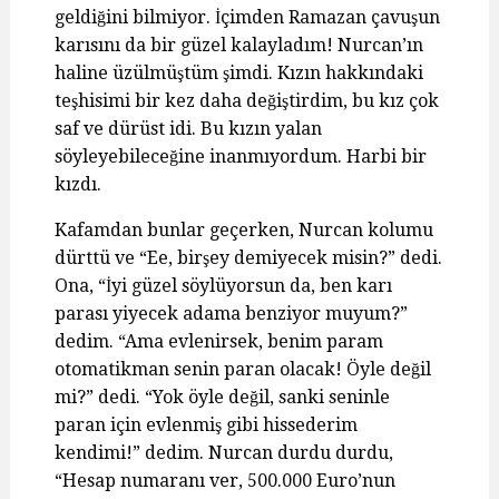
geldiğini bilmiyor. İçimden Ramazan çavuşun
karısını da bir güzel kalayladım! Nurcan’ın
haline üzülmüştüm şimdi. Kızın hakkındaki
teşhisimi bir kez daha değiştirdim, bu kız çok
saf ve dürüst idi. Bu kızın yalan
söyleyebileceğine inanmıyordum. Harbi bir
kızdı.
Kafamdan bunlar geçerken, Nurcan kolumu
dürttü ve “Ee, birşey demiyecek misin?” dedi.
Ona, “İyi güzel söylüyorsun da, ben karı
parası yiyecek adama benziyor muyum?”
dedim. “Ama evlenirsek, benim param
otomatikman senin paran olacak! Öyle değil
mi?” dedi. “Yok öyle değil, sanki seninle
paran için evlenmiş gibi hissederim
kendimi!” dedim. Nurcan durdu durdu,
“Hesap numaranı ver, 500.000 Euro’nun