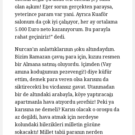
olan aşkım! Eğer sorun gerçekten paraysa,
yeterince param var yani. Ayrıca Kuaför
salonum da çok iyi çalışıyor, her ay ortalama
5.000 Euro neto kazanıyorum. Bu parayla
rahat geçiniriz!” dedi.
Nurcan’ın anlattıklarının şoku altındaydım.
Bizim Ramazan çavuş para için, kızını resmen
bir Almana satmış oluyordu. İçimden (Vay
amına koduğumun pezevengi!) diye küfür
ettim, demek para veren olsa karısını da
siktirecekti bu vicdansız gavat. Utanmadan
bir de altındaki arabayla, köye yaptıracağı
apartmanla hava atıyordu şerefsiz! Peki ya
karısına ne demeli? Karısı olacak o orospu da
az değildi, hava atmak için nerdeyse
kolundaki bilezikleri milletin gözüne
sokacaktı! Millet tabii paranın nerden