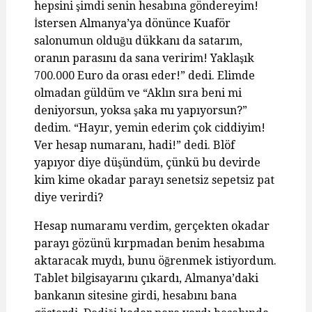
hepsini şimdi senin hesabına göndereyim!
İstersen Almanya’ya dönünce Kuaför
salonumun olduğu dükkanı da satarım,
oranın parasını da sana veririm! Yaklaşık
700.000 Euro da orası eder!” dedi. Elimde
olmadan güldüm ve “Aklın sıra beni mi
deniyorsun, yoksa şaka mı yapıyorsun?”
dedim. “Hayır, yemin ederim çok ciddiyim!
Ver hesap numaranı, hadi!” dedi. Blöf
yapıyor diye düşündüm, çünkü bu devirde
kim kime okadar parayı senetsiz sepetsiz pat
diye verirdi?
Hesap numaramı verdim, gerçekten okadar
parayı gözünü kırpmadan benim hesabıma
aktaracak mıydı, bunu öğrenmek istiyordum.
Tablet bilgisayarını çıkardı, Almanya’daki
bankanın sitesine girdi, hesabını bana