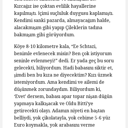
Kızcağız ise çoktan evlilik hayallerine
kapılmıştı. İçimi suçluluk duygusu kaplamıştı.
Kendimi sanki pazarda, almayacağım halde,
alacakmışım gibi yapıp Çileklerin tadına
bakmışım gibi görüyordum.
Köye 8-10 kilometre kala, “Ee Schtazi,
benimle evlenecek misin? Ben çok istiyorum
seninle evlenmeyi!” dedi. Er yada geç bu soru
gelecekti, biliyordum. Hadi babasını siktir et,
şimdi ben bu kıza ne diyecektim? Kızı üzmek
istemiyordum. Ama kendimi ve ailemi de
düşünmek zorundaydım. Biliyordum ki,
‘Evet’ dersem, babası apar topar nişan düğün
yapmaya kalkışacak ve Oldu Bitti’ye
getirecekti olayı. Adamın niyeti en baştan
belliydi, yok çikolatayla, yok cebime 5-6 yüz
Euro koymakla, yok arabasını verme