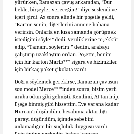
yürürken, Ramazan çavuş arkamdan, “Dur
bekle, birşeyler vereceğim!” diye seslendi ve
içeri girdi. Az sonra elinde bir poşetle geldi,
“Karton senin, diğerlerini annene babana
verirsin. Onlarla en kısa zamanda görüşmek
istediğimi söyle!” dedi. Verdiklerine teşekkür
edip, “Tamam, söylerim!” dedim, arabayı
çalıştırıp uzaklaştım ordan. Poşette, benim
için bir karton Marlb*** sigara ve bizimkiler
için birkaç paket çikolata vardı.
Doğru söylemek gerekirse, Ramazan çavuşun
son model Merce***’inden sonra, bizim yerli
araba odun gibi gelmişti. Kendimi, At’tan inip,
Eşeğe binmiş gibi hissettim. Eve varana kadar
Nurcan’ı düşündüm, hesabıma aktardığı
parayı düşündüm, içimde sebebini
anlamadığım bir suçluluk duygusu vardı.