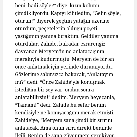
beni, hadi söyle?” diye, kızın kolunu
çimdikliyordu. Kapıyı kilitledim, “Gelin şöyle,
oturun!” diyerek geçtim yatağın üzerine
oturdum, peçetelerin olduğu poşeti
yastığımın yanına bıraktım. Geldiler yanıma
oturdular. Zahide, bukadar esrarengiz
davranan Meryem’in ne anlatacağının
merakıyla kudurmuştu. Meryem de bir an
önce anlatmak için yerinde duramıyordu.
Gözlerime sabırsızca bakarak, “Anlatayım
mı?” dedi. “Önce Zahide’yle konuşmak
istediğim bir şey var, ondan sonra
anlatabilirsin!” dedim. Meryem heyecanla,
“Tamam!” dedi. Zahide bu sefer benim
kendisiyle ne konuşacağımı merak etmişti.
Zahide’ye, “Meryem sana şimdi bir sırrını
anlatacak. Ama onun sırrı direkt benimle
ilgili. Benim de sana güvenmem gerekiyor.