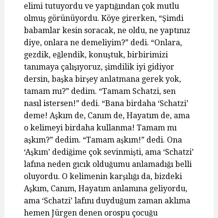
elimi tutuyordu ve yaptığından çok mutlu
olmuş görünüyordu. Köye girerken, “Şimdi
babamlar kesin soracak, ne oldu, ne yaptınız
diye, onlara ne demeliyim?” dedi. “Onlara,
gezdik, eğlendik, konuştuk, birbirimizi
tanımaya çalışıyoruz, şimdilik iyi gidiyor
dersin, başka birşey anlatmana gerek yok,
tamam mı?” dedim. “Tamam Schatzi, sen
nasıl istersen!” dedi. “Bana birdaha ‘Schatzi’
deme! Aşkım de, Canım de, Hayatım de, ama
o kelimeyi birdaha kullanma! Tamam mı
aşkım?” dedim. “Tamam aşkım!” dedi. Ona
‘Aşkım’ dediğime çok sevinmişti, ama ‘Schatzi’
lafına neden gıcık olduğumu anlamadığı belli
oluyordu. O kelimenin karşılığı da, bizdeki
Aşkım, Canım, Hayatım anlamına geliyordu,
ama ‘Schatzi’ lafını duyduğum zaman aklıma
hemen Jürgen denen orospu çocuğu