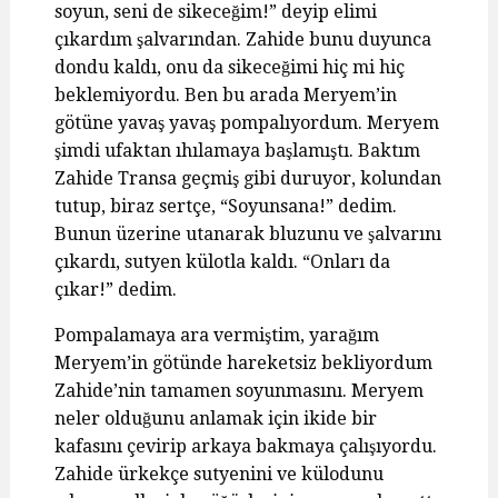
soyun, seni de sikeceğim!” deyip elimi
çıkardım şalvarından. Zahide bunu duyunca
dondu kaldı, onu da sikeceğimi hiç mi hiç
beklemiyordu. Ben bu arada Meryem’in
götüne yavaş yavaş pompalıyordum. Meryem
şimdi ufaktan ıhılamaya başlamıştı. Baktım
Zahide Transa geçmiş gibi duruyor, kolundan
tutup, biraz sertçe, “Soyunsana!” dedim.
Bunun üzerine utanarak bluzunu ve şalvarını
çıkardı, sutyen külotla kaldı. “Onları da
çıkar!” dedim.
Pompalamaya ara vermiştim, yarağım
Meryem’in götünde hareketsiz bekliyordum
Zahide’nin tamamen soyunmasını. Meryem
neler olduğunu anlamak için ikide bir
kafasını çevirip arkaya bakmaya çalışıyordu.
Zahide ürkekçe sutyenini ve külodunu