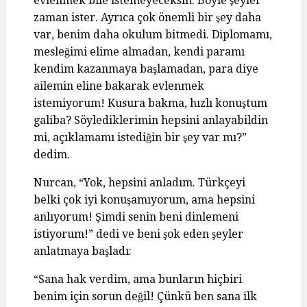
evlenmek bile istemeyeceksin. Böyle şeyler
zaman ister. Ayrıca çok önemli bir şey daha
var, benim daha okulum bitmedi. Diplomamı,
mesleğimi elime almadan, kendi paramı
kendim kazanmaya başlamadan, para diye
ailemin eline bakarak evlenmek
istemiyorum! Kusura bakma, hızlı konuştum
galiba? Söylediklerimin hepsini anlayabildin
mi, açıklamamı istediğin bir şey var mı?”
dedim.
Nurcan, “Yok, hepsini anladım. Türkçeyi
belki çok iyi konuşamıyorum, ama hepsini
anlıyorum! Şimdi senin beni dinlemeni
istiyorum!” dedi ve beni şok eden şeyler
anlatmaya başladı:
“Sana hak verdim, ama bunların hiçbiri
benim için sorun değil! Çünkü ben sana ilk