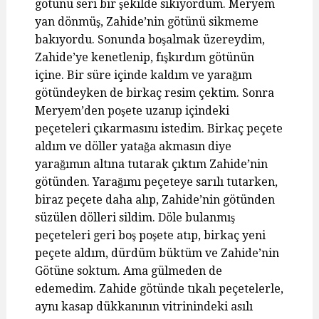
götünü seri bir şekilde sikiyordum. Meryem
yan dönmüş, Zahide’nin götünü sikmeme
bakıyordu. Sonunda boşalmak üzereydim,
Zahide’ye kenetlenip, fışkırdım götünün
içine. Bir süre içinde kaldım ve yarağım
götündeyken de birkaç resim çektim. Sonra
Meryem’den poşete uzanıp içindeki
peçeteleri çıkarmasını istedim. Birkaç peçete
aldım ve döller yatağa akmasın diye
yarağımın altına tutarak çıktım Zahide’nin
götünden. Yarağımı peçeteye sarılı tutarken,
biraz peçete daha alıp, Zahide’nin götünden
süzülen dölleri sildim. Döle bulanmış
peçeteleri geri boş poşete atıp, birkaç yeni
peçete aldım, dürdüm büktüm ve Zahide’nin
Götüne soktum. Ama gülmeden de
edemedim. Zahide götünde tıkalı peçetelerle,
aynı kasap dükkanının vitrinindeki asılı