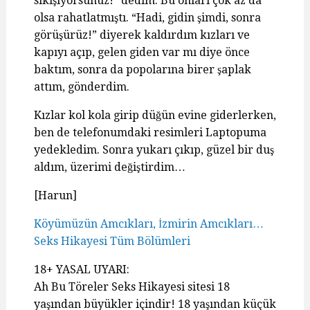
sikişiyorsunuz!” dedim. Bu onları çok az da
olsa rahatlatmıştı. “Hadi, gidin şimdi, sonra
görüşürüz!” diyerek kaldırdım kızları ve
kapıyı açıp, gelen giden var mı diye önce
baktım, sonra da popolarına birer şaplak
attım, gönderdim.
Kızlar kol kola girip düğün evine giderlerken,
ben de telefonumdaki resimleri Laptopuma
yedekledim. Sonra yukarı çıkıp, güzel bir duş
aldım, üzerimi değiştirdim…
[Harun]
Köyümüzün Amcıkları, İzmirin Amcıkları…
Seks Hikayesi Tüm Bölümleri
18+ YASAL UYARI:
Ah Bu Töreler Seks Hikayesi sitesi 18
yaşından büyükler içindir! 18 yaşından küçük