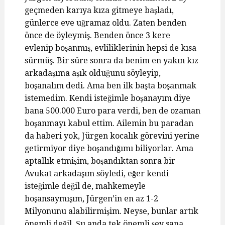
geçmeden karıya kıza gitmeye başladı,
günlerce eve uğramaz oldu. Zaten benden
önce de öyleymiş. Benden önce 3 kere
evlenip boşanmış, evliliklerinin hepsi de kısa
sürmüş. Bir süre sonra da benim en yakın kız
arkadaşıma aşık olduğunu söyleyip,
boşanalım dedi. Ama ben ilk başta boşanmak
istemedim. Kendi isteğimle boşanayım diye
bana 500.000 Euro para verdi, ben de ozaman
boşanmayı kabul ettim. Ailemin bu paradan
da haberi yok, Jürgen kocalık görevini yerine
getirmiyor diye boşandığımı biliyorlar. Ama
aptallık etmişim, boşandıktan sonra bir
Avukat arkadaşım söyledi, eğer kendi
isteğimle değil de, mahkemeyle
boşansaymışım, Jürgen’in en az 1-2
Milyonunu alabilirmişim. Neyse, bunlar artık
önemli değil. Şu anda tek önemli şey sana