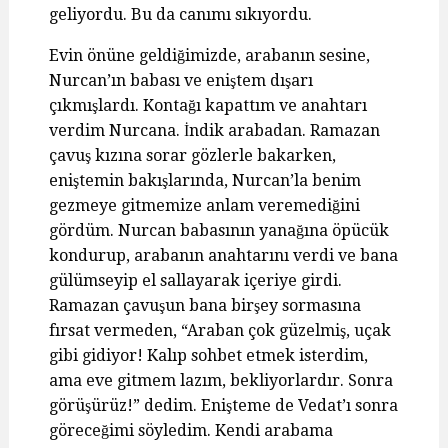
geliyordu. Bu da canımı sıkıyordu.
Evin önüne geldiğimizde, arabanın sesine,
Nurcan’ın babası ve eniştem dışarı
çıkmışlardı. Kontağı kapattım ve anahtarı
verdim Nurcana. İndik arabadan. Ramazan
çavuş kızına sorar gözlerle bakarken,
eniştemin bakışlarında, Nurcan’la benim
gezmeye gitmemize anlam veremediğini
gördüm. Nurcan babasının yanağına öpücük
kondurup, arabanın anahtarını verdi ve bana
gülümseyip el sallayarak içeriye girdi.
Ramazan çavuşun bana birşey sormasına
fırsat vermeden, “Araban çok güzelmiş, uçak
gibi gidiyor! Kalıp sohbet etmek isterdim,
ama eve gitmem lazım, bekliyorlardır. Sonra
görüşürüz!” dedim. Enişteme de Vedat’ı sonra
göreceğimi söyledim. Kendi arabama