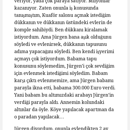
veriyor, yada çok paraya satıyor. Milyonlar
kazanıyor. Zaten onunla iş konusunda
tanışmıştım, Kuaför salonu açmak istediğim
dükkanın ve dükkanın üstündeki evlerin de
komple sahibiydi. Ben dükkanı kiralamak
istiyordum. Ama Jürgen bana aşık olduğunu
söyledi ve evlenirsek, dükkanın tapusunu
adıma yapacağını söyledi. Ben kendi işyerimi
açmayı çok istiyordum. Babama tapu
konusunu söylemedim, Jürgen’i çok sevdiğim
için evlenmek istediğimi söyledim. Babam
karşı çıktı evlenmemize, ama Jürgen babamı
parayla ikna etti, babama 300.000 Euro verdi.
Yani babam bu altımızdaki arabayı Jürgen’in
verdiği parayla aldı. Annemin kolundaki
altınlar da öyle. Köye yapılacak apartman da
o paradan yapılacak…
Jürgen diyordum, onunla evlendikten 2 ay