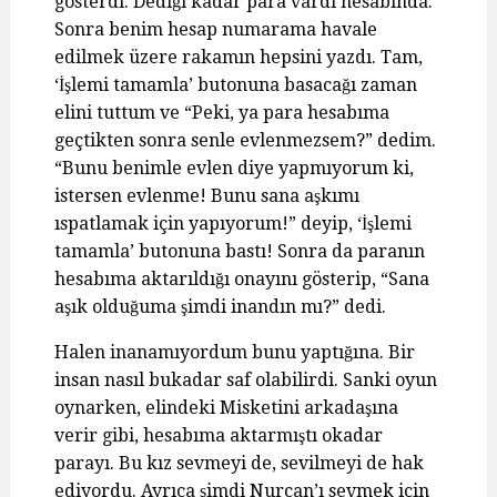
gösterdi. Dediği kadar para vardı hesabında.
Sonra benim hesap numarama havale
edilmek üzere rakamın hepsini yazdı. Tam,
‘İşlemi tamamla’ butonuna basacağı zaman
elini tuttum ve “Peki, ya para hesabıma
geçtikten sonra senle evlenmezsem?” dedim.
“Bunu benimle evlen diye yapmıyorum ki,
istersen evlenme! Bunu sana aşkımı
ıspatlamak için yapıyorum!” deyip, ‘İşlemi
tamamla’ butonuna bastı! Sonra da paranın
hesabıma aktarıldığı onayını gösterip, “Sana
aşık olduğuma şimdi inandın mı?” dedi.
Halen inanamıyordum bunu yaptığına. Bir
insan nasıl bukadar saf olabilirdi. Sanki oyun
oynarken, elindeki Misketini arkadaşına
verir gibi, hesabıma aktarmıştı okadar
parayı. Bu kız sevmeyi de, sevilmeyi de hak
ediyordu. Ayrıca şimdi Nurcan’ı sevmek için