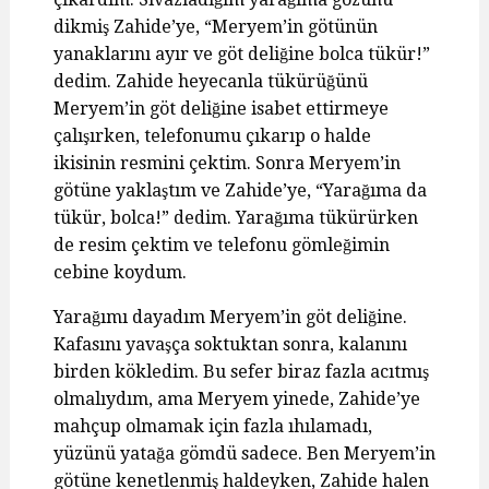
dikmiş Zahide’ye, “Meryem’in götünün
yanaklarını ayır ve göt deliğine bolca tükür!”
dedim. Zahide heyecanla tükürüğünü
Meryem’in göt deliğine isabet ettirmeye
çalışırken, telefonumu çıkarıp o halde
ikisinin resmini çektim. Sonra Meryem’in
götüne yaklaştım ve Zahide’ye, “Yarağıma da
tükür, bolca!” dedim. Yarağıma tükürürken
de resim çektim ve telefonu gömleğimin
cebine koydum.
Yarağımı dayadım Meryem’in göt deliğine.
Kafasını yavaşça soktuktan sonra, kalanını
birden kökledim. Bu sefer biraz fazla acıtmış
olmalıydım, ama Meryem yinede, Zahide’ye
mahçup olmamak için fazla ıhılamadı,
yüzünü yatağa gömdü sadece. Ben Meryem’in
götüne kenetlenmiş haldeyken, Zahide halen