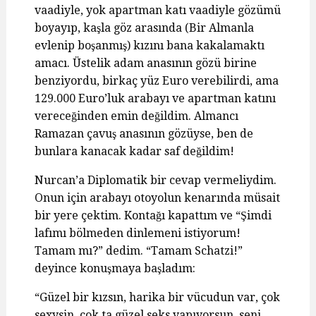
vaadiyle, yok apartman katı vaadiyle gözümü
boyayıp, kaşla göz arasında (Bir Almanla
evlenip boşanmış) kızını bana kakalamaktı
amacı. Üstelik adam anasının gözü birine
benziyordu, birkaç yüz Euro verebilirdi, ama
129.000 Euro’luk arabayı ve apartman katını
vereceğinden emin değildim. Almancı
Ramazan çavuş anasının gözüyse, ben de
bunlara kanacak kadar saf değildim!
Nurcan’a Diplomatik bir cevap vermeliydim.
Onun için arabayı otoyolun kenarında müsait
bir yere çektim. Kontağı kapattım ve “Şimdi
lafımı bölmeden dinlemeni istiyorum!
Tamam mı?” dedim. “Tamam Schatzi!”
deyince konuşmaya başladım:
“Güzel bir kızsın, harika bir vücudun var, çok
sexysin, çok ta güzel seks yapıyorsun, seni