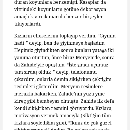
duran koyunlara benzemişti. Kasaplar da
vitrindeki koyunların götüne dekorasyon
amaçlı kıvırcık marula benzer birşeyler
tıkıyorlardı.
Kızların elbiselerini toplayıp verdim, “Giyinin
hadi!” deyip, ben de giyinmeye başladım.
Hepimiz giyindikten sonra bunları yatağa iki
yanıma oturtup, önce biraz Meryem’le, sonra
da Zahide’yle öpüştüm. “İşte şimdi üçümüz
tam sırdaş olduk!” deyip, telefonumu
çıkardım, onlarla demin sikişirken çektiğim
resimleri gösterdim. Meryem resimlere
merakla bakarken, Zahide’nin yüzü yine
kireç gibi bembeyaz olmuştu. Zahide ilk defa
kendi sikişirken resmini görüyordu. Kızlara,
motivasyon vermek amacıyla (Siktiğim tüm
kızlara söylediğim gibi), “İkiniz de çok güzel