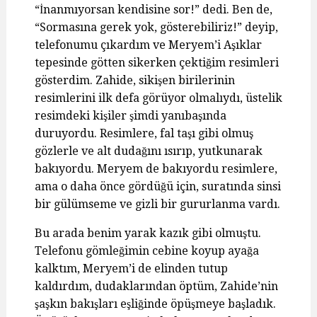
“İnanmıyorsan kendisine sor!” dedi. Ben de,
“Sormasına gerek yok, gösterebiliriz!” deyip,
telefonumu çıkardım ve Meryem’i Aşıklar
tepesinde götten sikerken çektiğim resimleri
gösterdim. Zahide, sikişen birilerinin
resimlerini ilk defa görüyor olmalıydı, üstelik
resimdeki kişiler şimdi yanıbaşında
duruyordu. Resimlere, fal taşı gibi olmuş
gözlerle ve alt dudağını ısırıp, yutkunarak
bakıyordu. Meryem de bakıyordu resimlere,
ama o daha önce gördüğü için, suratında sinsi
bir gülümseme ve gizli bir gururlanma vardı.
Bu arada benim yarak kazık gibi olmuştu.
Telefonu gömleğimin cebine koyup ayağa
kalktım, Meryem’i de elinden tutup
kaldırdım, dudaklarından öptüm, Zahide’nin
şaşkın bakışları eşliğinde öpüşmeye başladık.