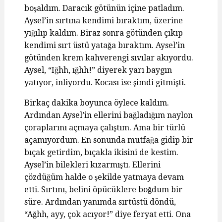
boşaldım. Daracık götünün içine patladım.
Aysel’in sırtına kendimi bıraktım, üzerine
yığılıp kaldım. Biraz sonra götünden çıkıp
kendimi sırt üstü yatağa bıraktım. Aysel’in
götünden krem kahverengi sıvılar akıyordu.
Aysel, “Iğhh, ığhh!” diyerek yarı baygın
yatıyor, inliyordu. Kocası ise şimdi gitmişti.
Birkaç dakika boyunca öylece kaldım.
Ardından Aysel’in ellerini bağladığım naylon
çoraplarını açmaya çalıştım. Ama bir türlü
açamıyordum. En sonunda mutfağa gidip bir
bıçak getirdim, bıçakla ikisini de kestim.
Aysel’in bilekleri kızarmıştı. Ellerini
çözdüğüm halde o şekilde yatmaya devam
etti. Sırtını, belini öpücüklere boğdum bir
süre. Ardından yanımda sırtüstü döndü,
“Ağhh, ayy, çok acıyor!” diye feryat etti. Ona