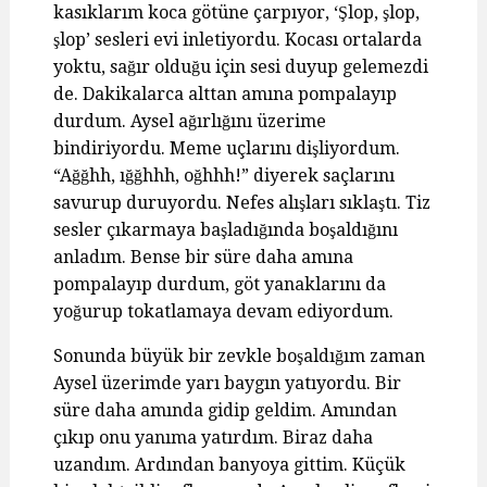
kasıklarım koca götüne çarpıyor, ‘Şlop, şlop,
şlop’ sesleri evi inletiyordu. Kocası ortalarda
yoktu, sağır olduğu için sesi duyup gelemezdi
de. Dakikalarca alttan amına pompalayıp
durdum. Aysel ağırlığını üzerime
bindiriyordu. Meme uçlarını dişliyordum.
“Ağğhh, ığğhhh, oğhhh!” diyerek saçlarını
savurup duruyordu. Nefes alışları sıklaştı. Tiz
sesler çıkarmaya başladığında boşaldığını
anladım. Bense bir süre daha amına
pompalayıp durdum, göt yanaklarını da
yoğurup tokatlamaya devam ediyordum.
Sonunda büyük bir zevkle boşaldığım zaman
Aysel üzerimde yarı baygın yatıyordu. Bir
süre daha amında gidip geldim. Amından
çıkıp onu yanıma yatırdım. Biraz daha
uzandım. Ardından banyoya gittim. Küçük