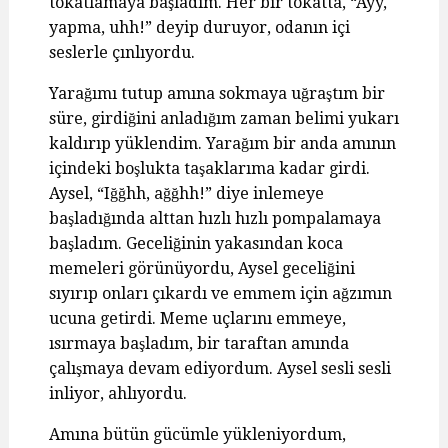
tokatlamaya başladım. Her bir tokatta, “Ayy,
yapma, uhh!” deyip duruyor, odanın içi
seslerle çınlıyordu.
Yarağımı tutup amına sokmaya uğraştım bir
süre, girdiğini anladığım zaman belimi yukarı
kaldırıp yüklendim. Yarağım bir anda amının
içindeki boşlukta taşaklarıma kadar girdi.
Aysel, “Iğğhh, ağğhh!” diye inlemeye
başladığında alttan hızlı hızlı pompalamaya
başladım. Geceliğinin yakasından koca
memeleri görünüyordu, Aysel geceliğini
sıyırıp onları çıkardı ve emmem için ağzımın
ucuna getirdi. Meme uçlarını emmeye,
ısırmaya başladım, bir taraftan amında
çalışmaya devam ediyordum. Aysel sesli sesli
inliyor, ahlıyordu.
Amına bütün gücümle yükleniyordum,