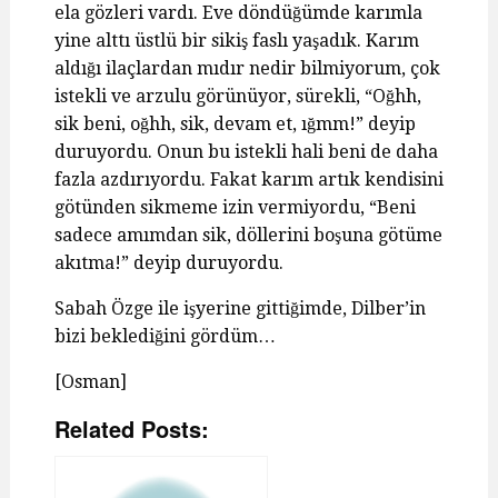
ela gözleri vardı. Eve döndüğümde karımla
yine alttı üstlü bir sikiş faslı yaşadık. Karım
aldığı ilaçlardan mıdır nedir bilmiyorum, çok
istekli ve arzulu görünüyor, sürekli, “Oğhh,
sik beni, oğhh, sik, devam et, ığmm!” deyip
duruyordu. Onun bu istekli hali beni de daha
fazla azdırıyordu. Fakat karım artık kendisini
götünden sikmeme izin vermiyordu, “Beni
sadece amımdan sik, döllerini boşuna götüme
akıtma!” deyip duruyordu.
Sabah Özge ile işyerine gittiğimde, Dilber’in
bizi beklediğini gördüm…
[Osman]
Related Posts: