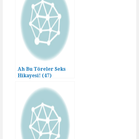
Ah Bu Töreler Seks
Hikayesi! (47)