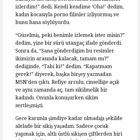
izlerdim!” dedi. Kendi kendime ‘Oha!’ dedim,
kadın kocasıyla porno filmler izliyormuş ve
bunu bana söylüyordu.
“Güzelmiş, peki benimle izlemek ister misin?”
dedim, yine bir sürü utangaç ifade gönderdi.
Sonra da, “Sana gönderdiğim bu resimler
ikimizin arasında kalacak, tamam mı?”
dediğinde, “Tabi ki!” dedim. “Kapatmam
gerek!” diyerek, başka birşey yazmadan
MSN’den çıktı. Refiye arzulu, cinselliğe açık
ve aynı zamanda aç, tam sikilmelik bir
kadındı. Onunla konuşurken sikim
sertleşmişti.
Gece karımla şimdiye kadar olmadığı şekilde
alelade bir sikiş yaşadım. Sadece çocuk
yapmak için, altlı üstlü sikişen çiftlerden biri