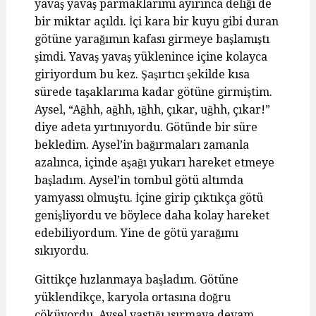
yavaş yavaş parmaklarımı ayırınca deliği de
bir miktar açıldı. İçi kara bir kuyu gibi duran
götüne yarağımın kafası girmeye başlamıştı
şimdi. Yavaş yavaş yüklenince içine kolayca
giriyordum bu kez. Şaşırtıcı şekilde kısa
sürede taşaklarıma kadar götüne girmiştim.
Aysel, “Ağhh, ağhh, ığhh, çıkar, uğhh, çıkar!”
diye adeta yırtınıyordu. Götünde bir süre
bekledim. Aysel’in bağırmaları zamanla
azalınca, içinde aşağı yukarı hareket etmeye
başladım. Aysel’in tombul götü altımda
yamyassı olmuştu. İçine girip çıktıkça götü
genişliyordu ve böylece daha kolay hareket
edebiliyordum. Yine de götü yarağımı
sıkıyordu.
Gittikçe hızlanmaya başladım. Götüne
yüklendikçe, karyola ortasına doğru
çöküyordu. Aysel yastığı ısırmaya devam