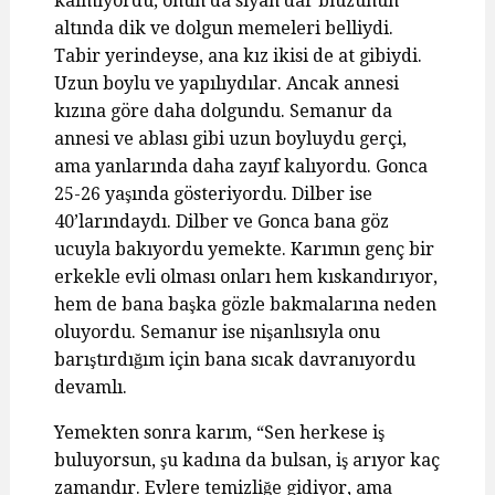
kalmıyordu, onun da siyah dar bluzunun
altında dik ve dolgun memeleri belliydi.
Tabir yerindeyse, ana kız ikisi de at gibiydi.
Uzun boylu ve yapılıydılar. Ancak annesi
kızına göre daha dolgundu. Semanur da
annesi ve ablası gibi uzun boyluydu gerçi,
ama yanlarında daha zayıf kalıyordu. Gonca
25-26 yaşında gösteriyordu. Dilber ise
40’larındaydı. Dilber ve Gonca bana göz
ucuyla bakıyordu yemekte. Karımın genç bir
erkekle evli olması onları hem kıskandırıyor,
hem de bana başka gözle bakmalarına neden
oluyordu. Semanur ise nişanlısıyla onu
barıştırdığım için bana sıcak davranıyordu
devamlı.
Yemekten sonra karım, “Sen herkese iş
buluyorsun, şu kadına da bulsan, iş arıyor kaç
zamandır. Evlere temizliğe gidiyor, ama