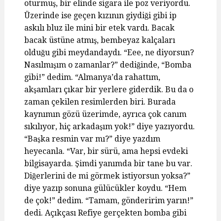
oturmuş, bir elinde sigara ile poz veriyordu.
Üzerinde ise geçen kızının giydiği gibi ip
askılı bluz ile mini bir etek vardı. Bacak
bacak üstüne atmış, bembeyaz kalçaları
olduğu gibi meydandaydı. “Eee, ne diyorsun?
Nasılmışım o zamanlar?” dediğinde, “Bomba
gibi!” dedim. “Almanya’da rahattım,
akşamları çıkar bir yerlere giderdik. Bu da o
zaman çekilen resimlerden biri. Burada
kaynımın gözü üzerimde, ayrıca çok canım
sıkılıyor, hiç arkadaşım yok!” diye yazıyordu.
“Başka resmin var mı?” diye yazdım
heyecanla. “Var, bir sürü, ama hepsi evdeki
bilgisayarda. Şimdi yanımda bir tane bu var.
Diğerlerini de mi görmek istiyorsun yoksa?”
diye yazıp sonuna gülücükler koydu. “Hem
de çok!” dedim. “Tamam, gönderirim yarın!”
dedi. Açıkçası Refiye gerçekten bomba gibi