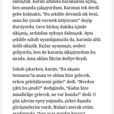
olmuştuk. Karım altımda bacaklarını açmış,
ben amında çalışıyordum. Karımın tek derdi
gebe kalmaktı, “Bu şekilde devamlı sik beni,
sana bir çocuk vermek istiyorum!” deyip
duruyordu. Gece birkaç dakika içinde
sikişmiş, ardından uykuya dalmıştık. Aynı
şekilde sabah uyandığımızda da, karımla altlı
üstlü sikiştik. Kızlar uyanmıştı, sesleri
geliyordu, ben de karımla sikişiyordum bu
sırada. Ama aklım fikrim Refiye’deydi.
Sabah çıkarken, karım, “Bu akşam
Semanur’la anası ve ablası bize gelecek,
erken gelebilirseniz gelin!” dedi. “Nerden
çıktı bu şimdi?” dediğimde, “Kadın bize
misafirliğe gelecek, ne var bunda?” dedi. O
gün işlerim epey yoğundu, şirket dışında
görüşmelerim vardı. Nalan’ı merak ettim,
aradığımda, “Sen arar mıydın hınzır?