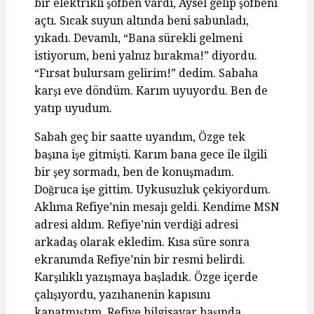
bir elektrikli şofben vardı, Aysel gelip şofbeni
açtı. Sıcak suyun altında beni sabunladı,
yıkadı. Devamlı, “Bana sürekli gelmeni
istiyorum, beni yalnız bırakma!” diyordu.
“Fırsat bulursam gelirim!” dedim. Sabaha
karşı eve döndüm. Karım uyuyordu. Ben de
yatıp uyudum.
Sabah geç bir saatte uyandım, Özge tek
başına işe gitmişti. Karım bana gece ile ilgili
bir şey sormadı, ben de konuşmadım.
Doğruca işe gittim. Uykusuzluk çekiyordum.
Aklıma Refiye’nin mesajı geldi. Kendime MSN
adresi aldım. Refiye’nin verdiği adresi
arkadaş olarak ekledim. Kısa süre sonra
ekranımda Refiye’nin bir resmi belirdi.
Karşılıklı yazışmaya başladık. Özge içerde
çalışıyordu, yazıhanenin kapısını
kapatmıştım. Refiye bilgisayar başında