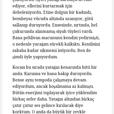
ediyor, ellerini kurtarmak için
debeleniyordu. Etine dolgun bir kadındı,
bembeyaz vücudu altımda uzanıyor, götü
sallanıp duruyordu. Ensesinde, sırtında, bel
çukurunda alınmamış siyah tüyleri vardı.
Bana pehlivan macununu kendisi yedirmişti,
o nedenle yarağım sürekli kalkıktı. Kendisini
sabaha kadar sikmemi istiyordu. Ben de
şimdi öyle yapıyordum.
Kocası bu sırada yatağın kenarında bitti bir
anda. Karısına ve bana bakıp duruyordu.
Bense aynı tempoda çalışmaya devam
ediyordum, ancak boşalmama az kalmıştı.
Bütün enerjimi toplayarak iyice yüklendim
birkaç sefer daha. Yatağın altından birkaç
çatır çutur ses gelince kırılacak diye
korktum. O anda da büyük bir zevkle