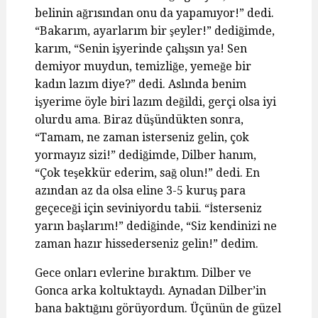
belinin ağrısından onu da yapamıyor!” dedi.
“Bakarım, ayarlarım bir şeyler!” dediğimde,
karım, “Senin işyerinde çalışsın ya! Sen
demiyor muydun, temizliğe, yemeğe bir
kadın lazım diye?” dedi. Aslında benim
işyerime öyle biri lazım değildi, gerçi olsa iyi
olurdu ama. Biraz düşündükten sonra,
“Tamam, ne zaman isterseniz gelin, çok
yormayız sizi!” dediğimde, Dilber hanım,
“Çok teşekkür ederim, sağ olun!” dedi. En
azından az da olsa eline 3-5 kuruş para
geçeceği için seviniyordu tabii. “İsterseniz
yarın başlarım!” dediğinde, “Siz kendinizi ne
zaman hazır hissederseniz gelin!” dedim.
Gece onları evlerine bıraktım. Dilber ve
Gonca arka koltuktaydı. Aynadan Dilber’in
bana baktığını görüyordum. Üçünün de güzel