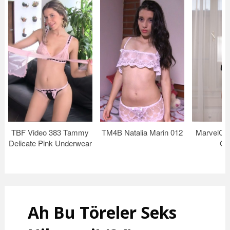
TBF Video 383 Tammy
TM4B Natalia Marin 012
MarvelCh
Delicate Pink Underwear
Gl
Ah Bu Töreler Seks