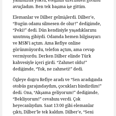
yanımızda yoktu, eteğinin üzerinden götünü
avuçladım. Ben tek başıma işe gittim.
Elemanlar ve Dilber gelmişlerdi. Dilber’e,
“Bugün odamı silmesen de olur!” dediğimde,
“Peki!” dedi. Dün kendisiyle yaşadıklarımı
unutmuş gibiydi. Odamda hemen bilgisayarı
ve MSN’i açtım. Ama Refiye online
görünmüyordu, telefon açtım, ama cevap
vermiyordu. Derken Dilber elinde Türk
kahvesiyle içeri girdi. “Zahmet oldu!”
dediğimde, “Yok, ne zahmeti!” dedi.
Öğleye doğru Refiye aradı ve “Sen aradığında
otobüs garajındaydım, çocukları bindirdim!”
dedi. Ona, “Akşama geliyorum!” dediğimde,
“Bekliyorum!” cevabını verdi. Çok
heyecanlıydım. Saat 13:00 gibi elemanlar
çıktı, Dilber’le tek kaldım. Dilber’e, “Seni