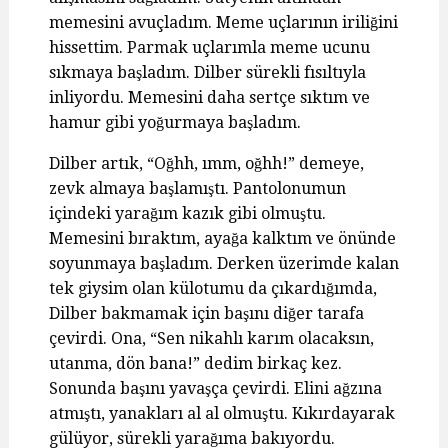
memesini avuçladım. Meme uçlarının iriliğini
hissettim. Parmak uçlarımla meme ucunu
sıkmaya başladım. Dilber sürekli fısıltıyla
inliyordu. Memesini daha sertçe sıktım ve
hamur gibi yoğurmaya başladım.
Dilber artık, “Oğhh, ımm, oğhh!” demeye,
zevk almaya başlamıştı. Pantolonumun
içindeki yarağım kazık gibi olmuştu.
Memesini bıraktım, ayağa kalktım ve önünde
soyunmaya başladım. Derken üzerimde kalan
tek giysim olan külotumu da çıkardığımda,
Dilber bakmamak için başını diğer tarafa
çevirdi. Ona, “Sen nikahlı karım olacaksın,
utanma, dön bana!” dedim birkaç kez.
Sonunda başını yavaşça çevirdi. Elini ağzına
atmıştı, yanakları al al olmuştu. Kıkırdayarak
gülüyor, sürekli yarağıma bakıyordu.