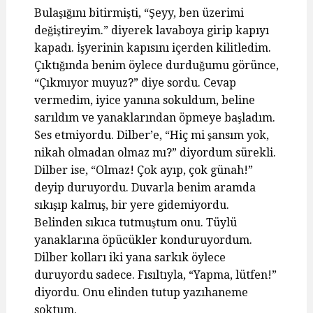
Bulaşığını bitirmişti, “Şeyy, ben üzerimi
değiştireyim.” diyerek lavaboya girip kapıyı
kapadı. İşyerinin kapısını içerden kilitledim.
Çıktığında benim öylece durduğumu görünce,
“Çıkmıyor muyuz?” diye sordu. Cevap
vermedim, iyice yanına sokuldum, beline
sarıldım ve yanaklarından öpmeye başladım.
Ses etmiyordu. Dilber’e, “Hiç mi şansım yok,
nikah olmadan olmaz mı?” diyordum sürekli.
Dilber ise, “Olmaz! Çok ayıp, çok günah!”
deyip duruyordu. Duvarla benim aramda
sıkışıp kalmış, bir yere gidemiyordu.
Belinden sıkıca tutmuştum onu. Tüylü
yanaklarına öpücükler konduruyordum.
Dilber kolları iki yana sarkık öylece
duruyordu sadece. Fısıltıyla, “Yapma, lütfen!”
diyordu. Onu elinden tutup yazıhaneme
soktum.