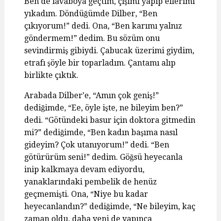
Ben de lavaboya geçtim, çişimi yapıp ellerimi
yıkadım. Döndüğümde Dilber, “Ben
çıkıyorum!” dedi. Ona, “Ben karımı yalnız
göndermem!” dedim. Bu sözüm onu
sevindirmiş gibiydi. Çabucak üzerimi giydim,
etrafı şöyle bir toparladım. Çantamı alıp
birlikte çıktık.
Arabada Dilber’e, “Amın çok geniş!”
dediğimde, “Ee, öyle işte, ne bileyim ben?”
dedi. “Götündeki basur için doktora gitmedin
mi?” dediğimde, “Ben kadın başıma nasıl
gideyim? Çok utanıyorum!” dedi. “Ben
götürürüm seni!” dedim. Göğsü heyecanla
inip kalkmaya devam ediyordu,
yanaklarındaki pembelik de henüz
geçmemişti. Ona, “Niye bu kadar
heyecanlandın?” dediğimde, “Ne bileyim, kaç
zaman oldu, daha yeni de yapınca