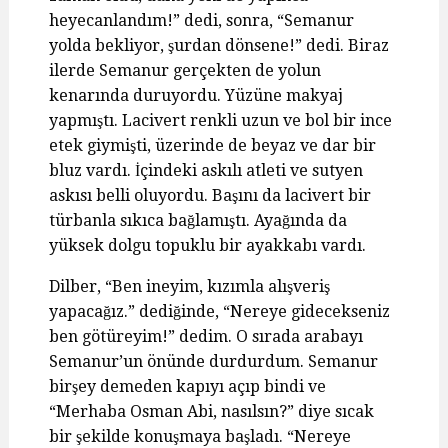
heyecanlandım!” dedi, sonra, “Semanur
yolda bekliyor, şurdan dönsene!” dedi. Biraz
ilerde Semanur gerçekten de yolun
kenarında duruyordu. Yüzüne makyaj
yapmıştı. Lacivert renkli uzun ve bol bir ince
etek giymişti, üzerinde de beyaz ve dar bir
bluz vardı. İçindeki askılı atleti ve sutyen
askısı belli oluyordu. Başını da lacivert bir
türbanla sıkıca bağlamıştı. Ayağında da
yüksek dolgu topuklu bir ayakkabı vardı.
Dilber, “Ben ineyim, kızımla alışveriş
yapacağız.” dediğinde, “Nereye gidecekseniz
ben götüreyim!” dedim. O sırada arabayı
Semanur’un önünde durdurdum. Semanur
birşey demeden kapıyı açıp bindi ve
“Merhaba Osman Abi, nasılsın?” diye sıcak
bir şekilde konuşmaya başladı. “Nereye