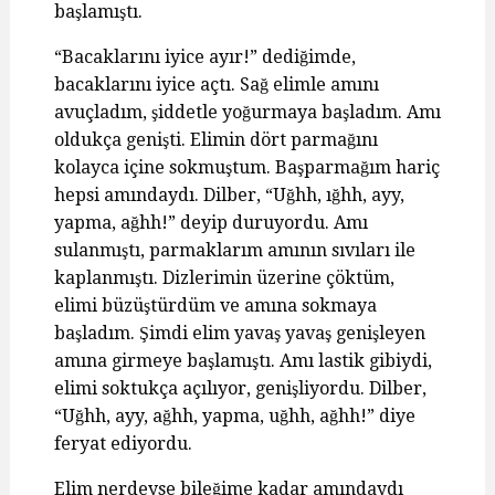
başlamıştı.
“Bacaklarını iyice ayır!” dediğimde,
bacaklarını iyice açtı. Sağ elimle amını
avuçladım, şiddetle yoğurmaya başladım. Amı
oldukça genişti. Elimin dört parmağını
kolayca içine sokmuştum. Başparmağım hariç
hepsi amındaydı. Dilber, “Uğhh, ığhh, ayy,
yapma, ağhh!” deyip duruyordu. Amı
sulanmıştı, parmaklarım amının sıvıları ile
kaplanmıştı. Dizlerimin üzerine çöktüm,
elimi büzüştürdüm ve amına sokmaya
başladım. Şimdi elim yavaş yavaş genişleyen
amına girmeye başlamıştı. Amı lastik gibiydi,
elimi soktukça açılıyor, genişliyordu. Dilber,
“Uğhh, ayy, ağhh, yapma, uğhh, ağhh!” diye
feryat ediyordu.
Elim nerdeyse bileğime kadar amındaydı