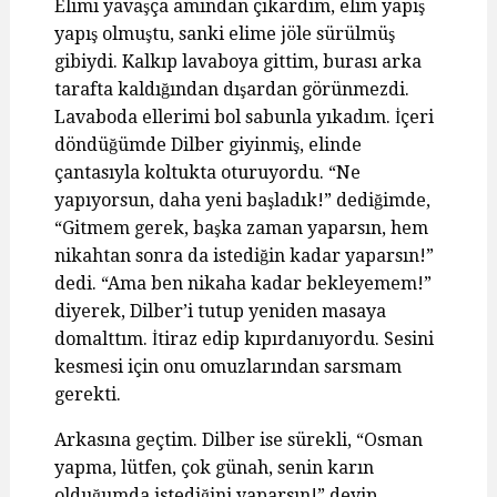
Elimi yavaşça amından çıkardım, elim yapış
yapış olmuştu, sanki elime jöle sürülmüş
gibiydi. Kalkıp lavaboya gittim, burası arka
tarafta kaldığından dışardan görünmezdi.
Lavaboda ellerimi bol sabunla yıkadım. İçeri
döndüğümde Dilber giyinmiş, elinde
çantasıyla koltukta oturuyordu. “Ne
yapıyorsun, daha yeni başladık!” dediğimde,
“Gitmem gerek, başka zaman yaparsın, hem
nikahtan sonra da istediğin kadar yaparsın!”
dedi. “Ama ben nikaha kadar bekleyemem!”
diyerek, Dilber’i tutup yeniden masaya
domalttım. İtiraz edip kıpırdanıyordu. Sesini
kesmesi için onu omuzlarından sarsmam
gerekti.
Arkasına geçtim. Dilber ise sürekli, “Osman
yapma, lütfen, çok günah, senin karın
olduğumda istediğini yaparsın!” deyip