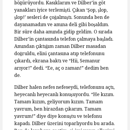
böğürüyordu. Kasıklarım ve Dilber’in göt
yanakları iyice terlemişti. Çıkan ‘Şop, şlop,
şlop!’ sesleri de çoğalmıştı. Sonunda ben de
dayanamadım ve amına deli gibi boşaldım.
Bir süre daha amında gidip geldim. O sırada
Dilber’in çantasında telefon çalmaya başladı.
Amından çıktığım zaman Dilber masadan
doğruldu, elini çantasına atıp telefonunu
çıkardı, ekrana baktı ve “Hii, Semanur
arıyor!” dedi. “Ee, aç o zaman!” dedim ben
de.
Dilber halen nefes nefeseydi, telefonunu açtı,
heyecanlı heyecanlı konuşuyordu. “He kızım.
Tamam kızım, geliyorum kızım. Tamam
yavrum, ben birazdan çıkarım. Tamam
yavrum!” diye diye konuştu ve telefonu
kapadı. Dilber üzerini toparlıyordu bu arada.