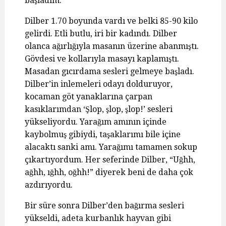
başladım.
Dilber 1.70 boyunda vardı ve belki 85-90 kilo
gelirdi. Etli butlu, iri bir kadındı. Dilber
olanca ağırlığıyla masanın üzerine abanmıştı.
Gövdesi ve kollarıyla masayı kaplamıştı.
Masadan gıcırdama sesleri gelmeye başladı.
Dilber’in inlemeleri odayı dolduruyor,
kocaman göt yanaklarına çarpan
kasıklarımdan ‘Şlop, şlop, şlop!’ sesleri
yükseliyordu. Yarağım amının içinde
kaybolmuş gibiydi, taşaklarımı bile içine
alacaktı sanki amı. Yarağımı tamamen sokup
çıkartıyordum. Her seferinde Dilber, “Uğhh,
ağhh, ığhh, oğhh!” diyerek beni de daha çok
azdırıyordu.
Bir süre sonra Dilber’den bağırma sesleri
yükseldi, adeta kurbanlık hayvan gibi