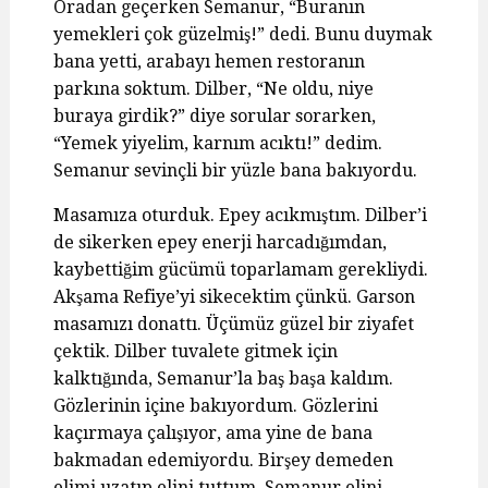
Oradan geçerken Semanur, “Buranın
yemekleri çok güzelmiş!” dedi. Bunu duymak
bana yetti, arabayı hemen restoranın
parkına soktum. Dilber, “Ne oldu, niye
buraya girdik?” diye sorular sorarken,
“Yemek yiyelim, karnım acıktı!” dedim.
Semanur sevinçli bir yüzle bana bakıyordu.
Masamıza oturduk. Epey acıkmıştım. Dilber’i
de sikerken epey enerji harcadığımdan,
kaybettiğim gücümü toparlamam gerekliydi.
Akşama Refiye’yi sikecektim çünkü. Garson
masamızı donattı. Üçümüz güzel bir ziyafet
çektik. Dilber tuvalete gitmek için
kalktığında, Semanur’la baş başa kaldım.
Gözlerinin içine bakıyordum. Gözlerini
kaçırmaya çalışıyor, ama yine de bana
bakmadan edemiyordu. Birşey demeden
elimi uzatıp elini tuttum. Semanur elini