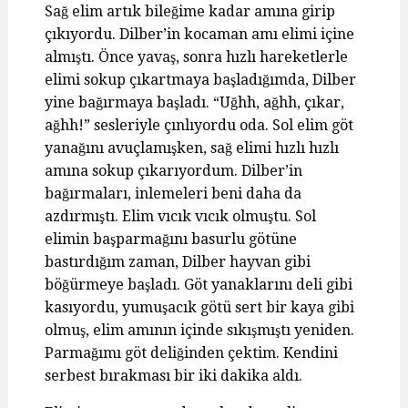
Sağ elim artık bileğime kadar amına girip
çıkıyordu. Dilber’in kocaman amı elimi içine
almıştı. Önce yavaş, sonra hızlı hareketlerle
elimi sokup çıkartmaya başladığımda, Dilber
yine bağırmaya başladı. “Uğhh, ağhh, çıkar,
ağhh!” sesleriyle çınlıyordu oda. Sol elim göt
yanağını avuçlamışken, sağ elimi hızlı hızlı
amına sokup çıkarıyordum. Dilber’in
bağırmaları, inlemeleri beni daha da
azdırmıştı. Elim vıcık vıcık olmuştu. Sol
elimin başparmağını basurlu götüne
bastırdığım zaman, Dilber hayvan gibi
böğürmeye başladı. Göt yanaklarını deli gibi
kasıyordu, yumuşacık götü sert bir kaya gibi
olmuş, elim amının içinde sıkışmıştı yeniden.
Parmağımı göt deliğinden çektim. Kendini
serbest bırakması bir iki dakika aldı.