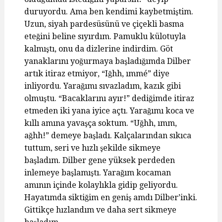
duruyordu. Ama ben kendimi kaybetmiştim.
Uzun, siyah pardesüsünü ve çiçekli basma
eteğini beline sıyırdım. Pamuklu külotuyla
kalmıştı, onu da dizlerine indirdim. Göt
yanaklarını yoğurmaya başladığımda Dilber
artık itiraz etmiyor, “Iğhh, ımmé” diye
inliyordu. Yarağımı sıvazladım, kazık gibi
olmuştu. “Bacaklarını ayır!” dediğimde itiraz
etmeden iki yana iyice açtı. Yarağımı koca ve
kıllı amına yavaşça soktum. “Uğhh, ımm,
ağhh!” demeye başladı. Kalçalarından sıkıca
tuttum, seri ve hızlı şekilde sikmeye
başladım. Dilber gene yüksek perdeden
inlemeye başlamıştı. Yarağım kocaman
amının içinde kolaylıkla gidip geliyordu.
Hayatımda siktiğim en geniş amdı Dilber’inki.
Gittikçe hızlandım ve daha sert sikmeye