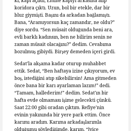
ki, kapı açıldı, Emine kapıyı arkasına alıp
koridora çıktı. Uzun, bol bir etekle, dar bir
bluz giymişti. Başını da arkadan bağlamıştı.
Bana, “Aramıyorsun kaç zamandır, ne oldu?”
diye sordu. “Sen müsait olduğunda beni ara,
evli barklı kadınsın, ben ne bilirim senin ne
zaman müsait olacağını?” dedim. Cevabıma
bozulmuş gibiydi. Birşey demeden içeri girdi.
Sedat’la akşama kadar oturup muhabbet
ettik. Sedat, “Ben haftaya izine çıkıyorum, ev
boş, istediğini atıp sikebilirsin! Ama gitmeden
önce bana bir karı ayarlaman lazım!” dedi.
“Tamam, hallederim!” dedim. Sedat’ın bir
hafta evde olmaması işime gelecekti çünkü.
Saat 22:00 gibi oradan çıktım. Refiye’nin
evinin yakınında bir yere park ettim. Önce
karımı aradım. Karıma arkadaşlarımla
olduğumu söylediğimde, karım, “İyice