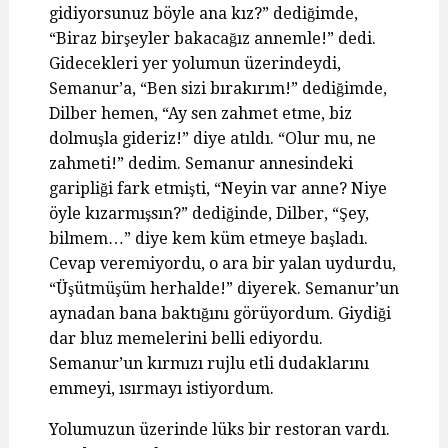
gidiyorsunuz böyle ana kız?” dediğimde,
“Biraz birşeyler bakacağız annemle!” dedi.
Gidecekleri yer yolumun üzerindeydi,
Semanur’a, “Ben sizi bırakırım!” dediğimde,
Dilber hemen, “Ay sen zahmet etme, biz
dolmuşla gideriz!” diye atıldı. “Olur mu, ne
zahmeti!” dedim. Semanur annesindeki
garipliği fark etmişti, “Neyin var anne? Niye
öyle kızarmışsın?” dediğinde, Dilber, “Şey,
bilmem…” diye kem küm etmeye başladı.
Cevap veremiyordu, o ara bir yalan uydurdu,
“Üşütmüşüm herhalde!” diyerek. Semanur’un
aynadan bana baktığını görüyordum. Giydiği
dar bluz memelerini belli ediyordu.
Semanur’un kırmızı rujlu etli dudaklarını
emmeyi, ısırmayı istiyordum.
Yolumuzun üzerinde lüks bir restoran vardı.