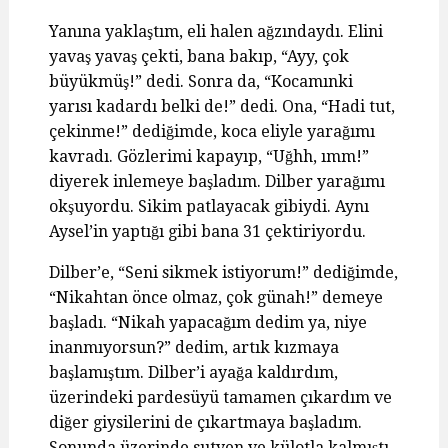
Yanına yaklaştım, eli halen ağzındaydı. Elini
yavaş yavaş çekti, bana bakıp, “Ayy, çok
büyükmüş!” dedi. Sonra da, “Kocamınki
yarısı kadardı belki de!” dedi. Ona, “Hadi tut,
çekinme!” dediğimde, koca eliyle yarağımı
kavradı. Gözlerimi kapayıp, “Uğhh, ımm!”
diyerek inlemeye başladım. Dilber yarağımı
okşuyordu. Sikim patlayacak gibiydi. Aynı
Aysel’in yaptığı gibi bana 31 çektiriyordu.
Dilber’e, “Seni sikmek istiyorum!” dediğimde,
“Nikahtan önce olmaz, çok günah!” demeye
başladı. “Nikah yapacağım dedim ya, niye
inanmıyorsun?” dedim, artık kızmaya
başlamıştım. Dilber’i ayağa kaldırdım,
üzerindeki pardesüyü tamamen çıkardım ve
diğer giysilerini de çıkartmaya başladım.
Sonunda üzerinde sutyen ve külotla kalmıştı.