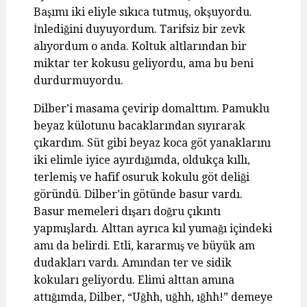
Başımı iki eliyle sıkıca tutmuş, okşuyordu.
İnlediğini duyuyordum. Tarifsiz bir zevk
alıyordum o anda. Koltuk altlarından bir
miktar ter kokusu geliyordu, ama bu beni
durdurmuyordu.
Dilber’i masama çevirip domalttım. Pamuklu
beyaz külotunu bacaklarından sıyırarak
çıkardım. Süt gibi beyaz koca göt yanaklarını
iki elimle iyice ayırdığımda, oldukça kıllı,
terlemiş ve hafif osuruk kokulu göt deliği
göründü. Dilber’in götünde basur vardı.
Basur memeleri dışarı doğru çıkıntı
yapmışlardı. Alttan ayrıca kıl yumağı içindeki
amı da belirdi. Etli, kararmış ve büyük am
dudakları vardı. Amından ter ve sidik
kokuları geliyordu. Elimi alttan amına
attığımda, Dilber, “Uğhh, uğhh, ığhh!” demeye