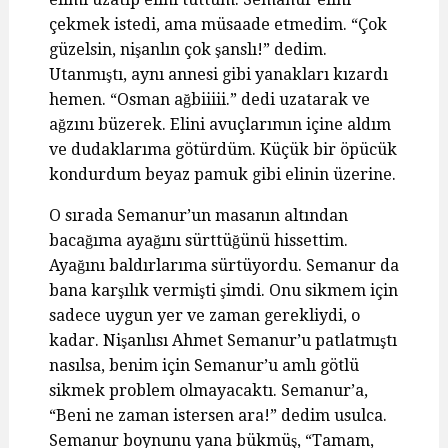
çekmek istedi, ama müsaade etmedim. “Çok
güzelsin, nişanlın çok şanslı!” dedim.
Utanmıştı, aynı annesi gibi yanakları kızardı
hemen. “Osman ağbiiiii.” dedi uzatarak ve
ağzını büzerek. Elini avuçlarımın içine aldım
ve dudaklarıma götürdüm. Küçük bir öpücük
kondurdum beyaz pamuk gibi elinin üzerine.
O sırada Semanur’un masanın altından
bacağıma ayağını sürttüğünü hissettim.
Ayağını baldırlarıma sürtüyordu. Semanur da
bana karşılık vermişti şimdi. Onu sikmem için
sadece uygun yer ve zaman gerekliydi, o
kadar. Nişanlısı Ahmet Semanur’u patlatmıştı
nasılsa, benim için Semanur’u amlı götlü
sikmek problem olmayacaktı. Semanur’a,
“Beni ne zaman istersen ara!” dedim usulca.
Semanur boynunu yana bükmüş, “Tamam,