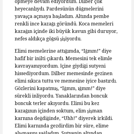
öpmeye devam ediyordum. Dilber çok
heyecanlıydı. Pardesünün düğmelerini
yavaşça açmaya başladım. Altında pembe
renkli ince kazağı göründü. Koca memeleri
kazağın içinde iki büyük kavun gibi duruyor,
nefes aldıkça göğsü şişiyordu.
Elimi memelerine attığımda, “Iğmm!” diye
hafif bir inilti çıkardı. Memesini tek elimle
kavrayamıyordum. İçine giydiği sutyeni
hissediyordum. Dilber memesinde gezinen
elimi sıkıca tuttu ve memesine iyice bastırdı.
Gözlerini kapatmış, “Iğmm, ığmm!” diye
sürekli inliyordu. Yanaklarından boncuk
boncuk terler akıyordu. Elimi bu kez
kazağının içinden soktum, elim şişman
karnına değdiğinde, “Uhh!” diyerek irkildi.
Elimi karnında gezdirdim bir süre, elime
alışmasını sağladım. Sutyenin altından