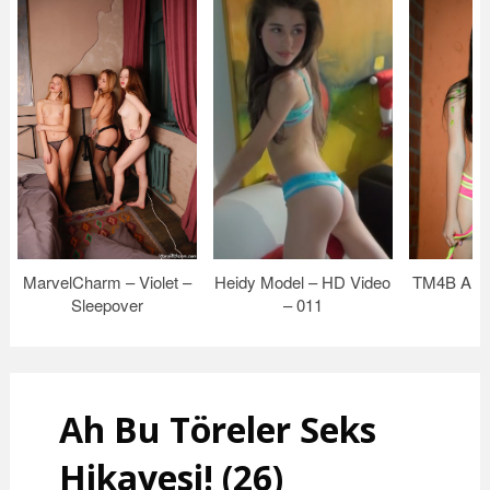
MarvelCharm – Violet –
Heidy Model – HD Video
TM4B Alex
Sleepover
– 011
Ah Bu Töreler Seks
Hikayesi! (26)