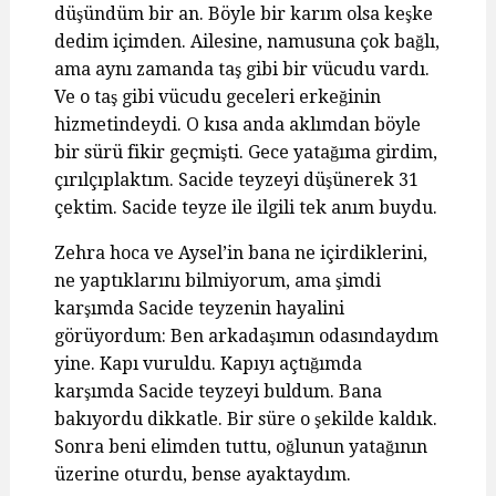
düşündüm bir an. Böyle bir karım olsa keşke
dedim içimden. Ailesine, namusuna çok bağlı,
ama aynı zamanda taş gibi bir vücudu vardı.
Ve o taş gibi vücudu geceleri erkeğinin
hizmetindeydi. O kısa anda aklımdan böyle
bir sürü fikir geçmişti. Gece yatağıma girdim,
çırılçıplaktım. Sacide teyzeyi düşünerek 31
çektim. Sacide teyze ile ilgili tek anım buydu.
Zehra hoca ve Aysel’in bana ne içirdiklerini,
ne yaptıklarını bilmiyorum, ama şimdi
karşımda Sacide teyzenin hayalini
görüyordum: Ben arkadaşımın odasındaydım
yine. Kapı vuruldu. Kapıyı açtığımda
karşımda Sacide teyzeyi buldum. Bana
bakıyordu dikkatle. Bir süre o şekilde kaldık.
Sonra beni elimden tuttu, oğlunun yatağının
üzerine oturdu, bense ayaktaydım.