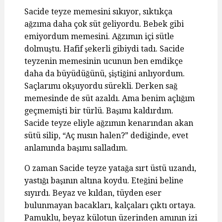
Sacide teyze memesini sıkıyor, sıktıkça
ağzıma daha çok süt geliyordu. Bebek gibi
emiyordum memesini. Ağzımın içi sütle
dolmuştu. Hafif şekerli gibiydi tadı. Sacide
teyzenin memesinin ucunun ben emdikçe
daha da büyüdüğünü, şiştiğini anlıyordum.
Saçlarımı okşuyordu sürekli. Derken sağ
memesinde de süt azaldı. Ama benim açlığım
geçmemişti bir türlü. Başımı kaldırdım.
Sacide teyze eliyle ağzımın kenarından akan
sütü silip, “Aç mısın halen?” dediğinde, evet
anlamında başımı salladım.
O zaman Sacide teyze yatağa sırt üstü uzandı,
yastığı başının altına koydu. Eteğini beline
sıyırdı. Beyaz ve kıldan, tüyden eser
bulunmayan bacakları, kalçaları çıktı ortaya.
Pamuklu, beyaz külotun üzerinden amının izi