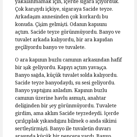
yakalanmamak için, içerde sigara içiyorduk.
Çok karşıydı içkiye, sigaraya Sacide teyze.
Arkadaşım annesinden çok korkardı bu
konuda. Çişim gelmişti. Odanın kapısını
açtım. Sacide teyze görünmüyordu. Banyo ve
tuvalet arkada kalıyordu, bir ara kapıdan
geçiliyordu banyo ve tuvalete.
O ara kapının buzlu camının arkasından hafif
bir ışık geliyordu. Kapıyı açtım yavaşça.
Banyo sağda, küçük tuvalet solda kalıyordu.
Sacide teyze banyodaydı, su sesi geliyordu.
Banyo yaptığını anladım. Kapının buzlu
camının üzerine havlu asmıştı, anahtar
deliğinden bir şey görünmüyordu. Tuvalete
girdim, ama aklım Sacide teyzedeydi. İçerde
çırılçıplak yıkandığını bilmek o anda sikimi
sertleştirmişti. Banyo ile tuvaletin duvarı
arasında küçük bir pencere vardı. Banyo