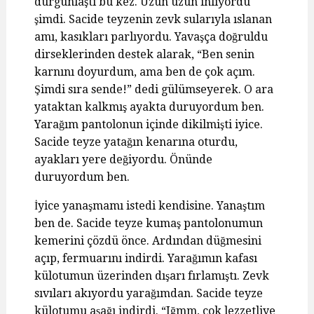
durgunlaştı bu kez. Uzun uzun inliyordu
şimdi. Sacide teyzenin zevk sularıyla ıslanan
amı, kasıkları parlıyordu. Yavaşça doğruldu
dirseklerinden destek alarak, “Ben senin
karnını doyurdum, ama ben de çok açım.
Şimdi sıra sende!” dedi gülümseyerek. O ara
yataktan kalkmış ayakta duruyordum ben.
Yarağım pantolonun içinde dikilmişti iyice.
Sacide teyze yatağın kenarına oturdu,
ayakları yere değiyordu. Önünde
duruyordum ben.
İyice yanaşmamı istedi kendisine. Yanaştım
ben de. Sacide teyze kumaş pantolonumun
kemerini çözdü önce. Ardından düğmesini
açıp, fermuarını indirdi. Yarağımın kafası
külotumun üzerinden dışarı fırlamıştı. Zevk
sıvıları akıyordu yarağımdan. Sacide teyze
külotumu aşağı indirdi. “Iğmm, çok lezzetliye