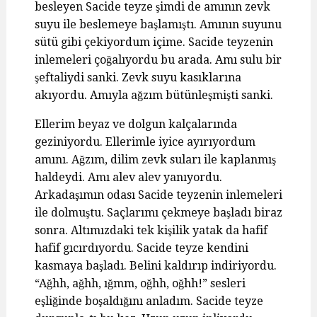
besleyen Sacide teyze şimdi de amının zevk
suyu ile beslemeye başlamıştı. Amının suyunu
sütü gibi çekiyordum içime. Sacide teyzenin
inlemeleri çoğalıyordu bu arada. Amı sulu bir
şeftaliydi sanki. Zevk suyu kasıklarına
akıyordu. Amıyla ağzım bütünleşmişti sanki.
Ellerim beyaz ve dolgun kalçalarında
geziniyordu. Ellerimle iyice ayırıyordum
amını. Ağzım, dilim zevk suları ile kaplanmış
haldeydi. Amı alev alev yanıyordu.
Arkadaşımın odası Sacide teyzenin inlemeleri
ile dolmuştu. Saçlarımı çekmeye başladı biraz
sonra. Altımızdaki tek kişilik yatak da hafif
hafif gıcırdıyordu. Sacide teyze kendini
kasmaya başladı. Belini kaldırıp indiriyordu.
“Ağhh, ağhh, ığmm, oğhh, oğhh!” sesleri
eşliğinde boşaldığını anladım. Sacide teyze