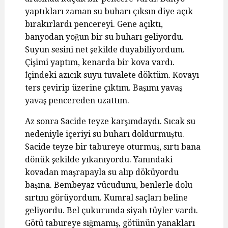
yaptıkları zaman su buharı çıksın diye açık
bırakırlardı pencereyi. Gene açıktı,
banyodan yoğun bir su buharı geliyordu.
Suyun sesini net şekilde duyabiliyordum.
Çişimi yaptım, kenarda bir kova vardı.
İçindeki azıcık suyu tuvalete döktüm. Kovayı
ters çevirip üzerine çıktım. Başımı yavaş
yavaş pencereden uzattım.
Az sonra Sacide teyze karşımdaydı. Sıcak su
nedeniyle içeriyi su buharı doldurmuştu.
Sacide teyze bir tabureye oturmuş, sırtı bana
dönük şekilde yıkanıyordu. Yanındaki
kovadan maşrapayla su alıp döküyordu
başına. Bembeyaz vücudunu, benlerle dolu
sırtını görüyordum. Kumral saçları beline
geliyordu. Bel çukurunda siyah tüyler vardı.
Götü tabureye sığmamış, götünün yanakları