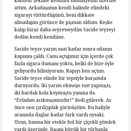
kambur şekilde kendimi sandalyenin üzerine
attım. Arkadaşımın kendi halinde elindeki
sigarayı tüttürdüğünü, beni dikkate
almadığını görünce de pişman oldum. Keşke
kalıp biraz daha seyretseydim Sacide teyzeyi
dedim kendi kendime.
Sacide teyze yarım saat kadar sonra odanın
kapısını çaldı. Camı açtığımız için içerde çok
fazla sigara dumanı yoktu, belki de bize öyle
geliyordu bilmiyorum. Kapıyı ben açtım.
Sacide teyze elinde bir tepsiyle karşımda
duruyordu. İki yarım ekmeğe tost yapmıştı,
iki bardak kola koymuştu yanına da.
“Evladım acıkmışsınızdır!” dedi gülerek. Az
önce onu çırılçıplak görmüştüm. Bu haliyle
arasında dağlar kadar fark vardı oysaki.
Uzun, basma bir etekle bol bir çiçekli gömlek
vardı üzerinde. Başını büyük bir türbanla