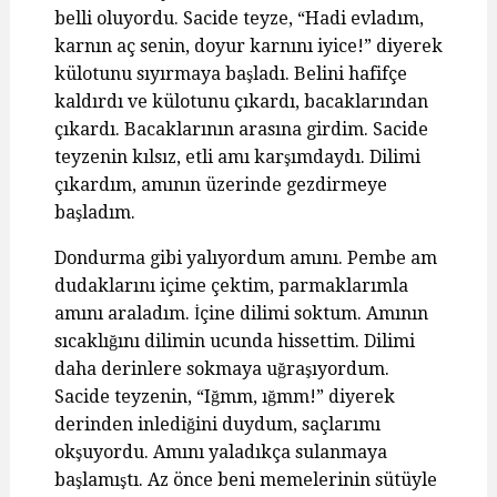
belli oluyordu. Sacide teyze, “Hadi evladım,
karnın aç senin, doyur karnını iyice!” diyerek
külotunu sıyırmaya başladı. Belini hafifçe
kaldırdı ve külotunu çıkardı, bacaklarından
çıkardı. Bacaklarının arasına girdim. Sacide
teyzenin kılsız, etli amı karşımdaydı. Dilimi
çıkardım, amının üzerinde gezdirmeye
başladım.
Dondurma gibi yalıyordum amını. Pembe am
dudaklarını içime çektim, parmaklarımla
amını araladım. İçine dilimi soktum. Amının
sıcaklığını dilimin ucunda hissettim. Dilimi
daha derinlere sokmaya uğraşıyordum.
Sacide teyzenin, “Iğmm, ığmm!” diyerek
derinden inlediğini duydum, saçlarımı
okşuyordu. Amını yaladıkça sulanmaya
başlamıştı. Az önce beni memelerinin sütüyle