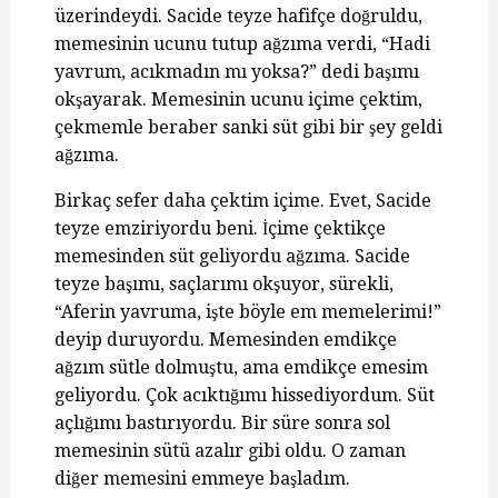
üzerindeydi. Sacide teyze hafifçe doğruldu,
memesinin ucunu tutup ağzıma verdi, “Hadi
yavrum, acıkmadın mı yoksa?” dedi başımı
okşayarak. Memesinin ucunu içime çektim,
çekmemle beraber sanki süt gibi bir şey geldi
ağzıma.
Birkaç sefer daha çektim içime. Evet, Sacide
teyze emziriyordu beni. İçime çektikçe
memesinden süt geliyordu ağzıma. Sacide
teyze başımı, saçlarımı okşuyor, sürekli,
“Aferin yavruma, işte böyle em memelerimi!”
deyip duruyordu. Memesinden emdikçe
ağzım sütle dolmuştu, ama emdikçe emesim
geliyordu. Çok acıktığımı hissediyordum. Süt
açlığımı bastırıyordu. Bir süre sonra sol
memesinin sütü azalır gibi oldu. O zaman
diğer memesini emmeye başladım.