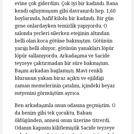
evine çok giderdim. Çok iyi bir kadındı. Bana
kendi oğluymuşum gibi davranırdı hep. 1,60
boylarında, hafif kilolu bir kadındı. Bir gün
gene onlardayken temizlik yapıyordu. O
salonda yerleri silerken eteğinin altından
belli olan koca götüne bakmıştım. Götünün
yarığı belli oluyor, götünün yanakları löpür
löpür sallanıyordu. Arkadaşıma ve Sacide
teyzeye çaktırmadan bir süre bakmıştım.
Başını arkadan bağlamıştı. Mavi renkli
bluzunun yakası biraz açıktı ve eğildiği
zaman memelerinin çatalını, içindeki beyaz
sutyenini görmüştüm ayrıca.
Ben arkadaşımla onun odasına geçmiştim. O
da benim gibi tek çocuktu. Babası
öldüğünden, annesi onun üzerine titrerdi.
Odanın kapısını kilitlemiştik Sacide teyzeye