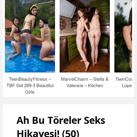
TeenBeautyFitness –
MarvelCharm – Stella &
TeenCover
TBF Set 289 3 Beautiful
Valensia – Kitchen
Lopera
Girls
Ah Bu Töreler Seks
Hikayesi! (50)