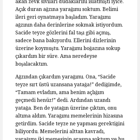
akan zevk sıvıları dudaklarını ıslatmıştı iyice.
Açık duran ağzına yarağımı soktum. Belimi
ileri geri oynatmaya başladım. Yarağımı
ağzının daha derinlerine sokmak istiyordum.
Sacide teyze gözlerini fal taşı gibi açmış,
sadece bana bakıyordu. Ellerini dizlerinin
üzerine koymuştu. Yarağımı boğazına sokup
çıkardım bir süre. Ama neredeyse
boşalacaktım.
Ağzından çıkardım yarağımı. Ona, “Sacide
teyze sırt üstü uzansana yatağa!” dediğimde,
“Tamam evladım, ama benim açlığım
geçmedi henüz!” dedi. Ardından uzandı
yatağa. Ben de yatağın üzerine çıktım, onu
altıma aldım. Yarağımı memelerinin hizasına
getirdim. Sacide teyze ne yapması gerektiğini
biliyordu. Memelerini alttan kavradı,
yarağımı iki memesinin arasına soktum ve bu