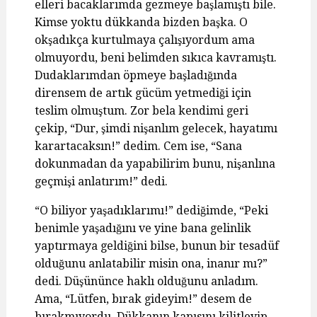
elleri bacaklarımda gezmeye başlamıştı bile.
Kimse yoktu dükkanda bizden başka. O
okşadıkça kurtulmaya çalışıyordum ama
olmuyordu, beni belimden sıkıca kavramıştı.
Dudaklarımdan öpmeye başladığında
dirensem de artık gücüm yetmediği için
teslim olmuştum. Zor bela kendimi geri
çekip, “Dur, şimdi nişanlım gelecek, hayatımı
karartacaksın!” dedim. Cem ise, “Sana
dokunmadan da yapabilirim bunu, nişanlına
geçmişi anlatırım!” dedi.
“O biliyor yaşadıklarımı!” dediğimde, “Peki
benimle yaşadığını ve yine bana gelinlik
yaptırmaya geldiğini bilse, bunun bir tesadüf
olduğunu anlatabilir misin ona, inanır mı?”
dedi. Düşününce haklı olduğunu anladım.
Ama, “Lütfen, bırak gideyim!” desem de
bırakmıyordu. Dükkanın kapısını kilitleyip