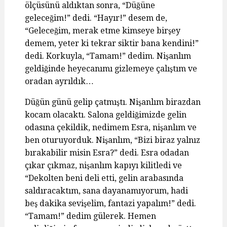
ölçüsünü aldıktan sonra, “Düğüne
geleceğim!” dedi. “Hayır!” desem de,
“Geleceğim, merak etme kimseye birşey
demem, yeter ki tekrar siktir bana kendini!”
dedi. Korkuyla, “Tamam!” dedim. Nişanlım
geldiğinde heyecanımı gizlemeye çalıştım ve
oradan ayrıldık…
Düğün günü gelip çatmıştı. Nişanlım birazdan
kocam olacaktı. Salona geldiğimizde gelin
odasına çekildik, nedimem Esra, nişanlım ve
ben oturuyorduk. Nişanlım, “Bizi biraz yalnız
bırakabilir misin Esra?” dedi. Esra odadan
çıkar çıkmaz, nişanlım kapıyı kilitledi ve
“Dekolten beni deli etti, gelin arabasında
saldıracaktım, sana dayanamıyorum, hadi
beş dakika sevişelim, fantazi yapalım!” dedi.
“Tamam!” dedim gülerek. Hemen