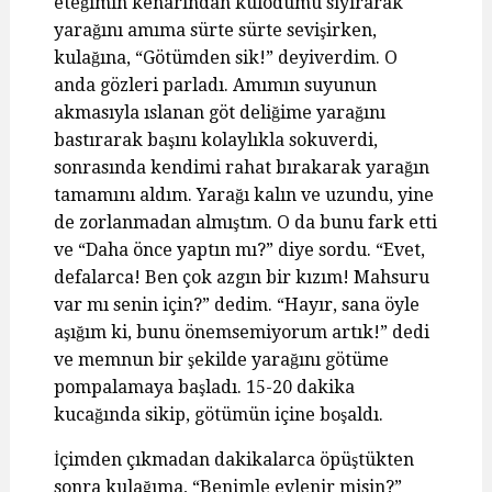
eteğimin kenarından külodumu sıyırarak
yarağını amıma sürte sürte sevişirken,
kulağına, “Götümden sik!” deyiverdim. O
anda gözleri parladı. Amımın suyunun
akmasıyla ıslanan göt deliğime yarağını
bastırarak başını kolaylıkla sokuverdi,
sonrasında kendimi rahat bırakarak yarağın
tamamını aldım. Yarağı kalın ve uzundu, yine
de zorlanmadan almıştım. O da bunu fark etti
ve “Daha önce yaptın mı?” diye sordu. “Evet,
defalarca! Ben çok azgın bir kızım! Mahsuru
var mı senin için?” dedim. “Hayır, sana öyle
aşığım ki, bunu önemsemiyorum artık!” dedi
ve memnun bir şekilde yarağını götüme
pompalamaya başladı. 15-20 dakika
kucağında sikip, götümün içine boşaldı.
İçimden çıkmadan dakikalarca öpüştükten
sonra kulağıma, “Benimle evlenir misin?”