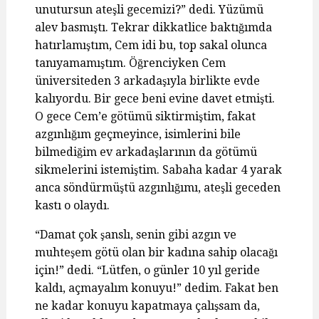
unutursun ateşli gecemizi?” dedi. Yüzümü
alev basmıştı. Tekrar dikkatlice baktığımda
hatırlamıştım, Cem idi bu, top sakal olunca
tanıyamamıştım. Öğrenciyken Cem
üniversiteden 3 arkadaşıyla birlikte evde
kalıyordu. Bir gece beni evine davet etmişti.
O gece Cem’e götümü siktirmiştim, fakat
azgınlığım geçmeyince, isimlerini bile
bilmediğim ev arkadaşlarının da götümü
sikmelerini istemiştim. Sabaha kadar 4 yarak
anca söndürmüştü azgınlığımı, ateşli geceden
kastı o olaydı.
“Damat çok şanslı, senin gibi azgın ve
muhteşem götü olan bir kadına sahip olacağı
için!” dedi. “Lütfen, o günler 10 yıl geride
kaldı, açmayalım konuyu!” dedim. Fakat ben
ne kadar konuyu kapatmaya çalışsam da,