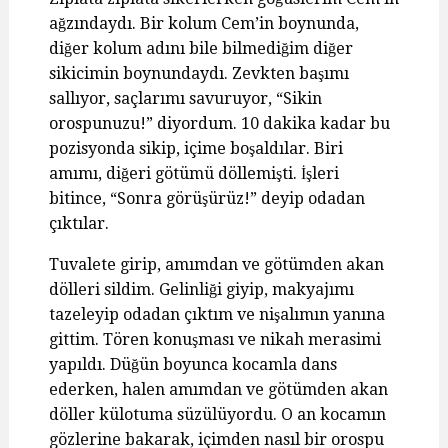
ağzındaydı. Bir kolum Cem’in boynunda,
diğer kolum adını bile bilmediğim diğer
sikicimin boynundaydı. Zevkten başımı
sallıyor, saçlarımı savuruyor, “Sikin
orospunuzu!” diyordum. 10 dakika kadar bu
pozisyonda sikip, içime boşaldılar. Biri
amımı, diğeri götümü döllemişti. İşleri
bitince, “Sonra görüşürüz!” deyip odadan
çıktılar.
Tuvalete girip, amımdan ve götümden akan
dölleri sildim. Gelinliği giyip, makyajımı
tazeleyip odadan çıktım ve nişalımın yanına
gittim. Tören konuşması ve nikah merasimi
yapıldı. Düğün boyunca kocamla dans
ederken, halen amımdan ve götümden akan
döller külotuma süzülüyordu. O an kocamın
gözlerine bakarak, içimden nasıl bir orospu