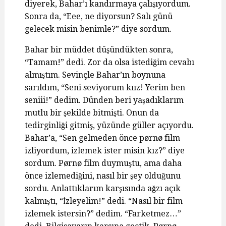
diyerek, Bahar’ı kandırmaya çalışıyordum.
Sonra da, “Eee, ne diyorsun? Salı günü
gelecek misin benimle?” diye sordum.
Bahar bir müddet düşündükten sonra,
“Tamam!” dedi. Zor da olsa istediğim cevabı
almıştım. Sevinçle Bahar’ın boynuna
sarıldım, “Seni seviyorum kıız! Yerim ben
seniii!” dedim. Dünden beri yaşadıklarım
mutlu bir şekilde bitmişti. Onun da
tedirginliği gitmiş, yüzünde güller açıyordu.
Bahar’a, “Sen gelmeden önce pørnø film
izliyordum, izlemek ister misin kız?” diye
sordum. Pørnø film duymuştu, ama daha
önce izlemediğini, nasıl bir şey olduğunu
sordu. Anlattıklarım karşısında ağzı açık
kalmıştı, “İzleyelim!” dedi. “Nasıl bir film
izlemek istersin?” dedim. “Farketmez…”