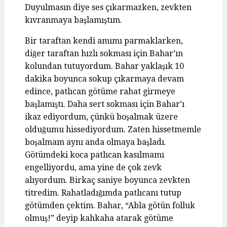
Duyulmasın diye ses çıkarmazken, zevkten
kıvranmaya başlamıştım.
Bir taraftan kendi amımı parmaklarken,
diğer taraftan hızlı sokması için Bahar’ın
kolundan tutuyordum. Bahar yaklaşık 10
dakika boyunca sokup çıkarmaya devam
edince, patlıcan götüme rahat girmeye
başlamıştı. Daha sert sokması için Bahar’ı
ikaz ediyordum, çünkü boşalmak üzere
olduğumu hissediyordum. Zaten hissetmemle
boşalmam aynı anda olmaya başladı.
Götümdeki koca patlıcan kasılmamı
engelliyordu, ama yine de çok zevk
alıyordum. Birkaç saniye boyunca zevkten
titredim. Rahatladığımda patlıcanı tutup
götümden çektim. Bahar, “Abla götün folluk
olmuş!” deyip kahkaha atarak götüme