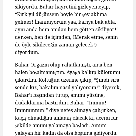
sikiyordu. Bahar hayretini gizleyemeyip,
“Kırk yıl düşünsem böyle bir şey aklıma
gelmez! İnanmıyorum yaa, karıya bak abla,
aynı anda hem amdan hem götten sikiliyor!”
derken, ben de içimden, (Merak etme, senin
de öyle sikileceğin zaman gelecek!)
diyordum.
Bahar Orgazm olup rahatlamıştı, ama ben
halen boşalmamıştım. Ayağa kalkıp külotumu
çıkardım. Koltuğun üzerine çıkıp, “Şimdi sıra
sende kız, bakalım nasıl yalıyorsun!” diyerek,
Bahar’ı başından tutup, amımı yüzüne,
dudaklarına bastırdım. Bahar, “Immm!
Immmmmm!” diye nefes almaya çalışırken,
kaçış olmadığını anlamış olacak ki, acemi bir
şekilde amımı yalamaya başladı. Amımı
yalayan bir kadın da olsa hoşuma gidiyordu.