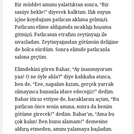
Bir müddet amımı yalattıktan sonra, “Bir
saniye bekle!” diyerek kalktım. Ilık suyun
içine koyduğum patlıcan aklıma gelmişti.
Patlıcanı elime aldığımda sıcaklığı hoşuma
gitmişti. Patlıcanın etrafını zeytinyağı ile
sıvazladım. Zeytinyağından götümün deliğine
de bolca sürdüm. Sonra elimde patlıcanla
salona geçtim.
Elimdekini gören Bahar, “Ay inanmıyorum
yaa! O ne öyle abla?” diye kahkaha atınca,
ben de, “Eee, napalım kızım, gerçek yarrak
olmayınca bununla idare edeceğiz!” dedim.
Bahar itiraz ettiyse de, bacaklarını açtım, “Bu
patlıcan önce senin amına, sonra da benim
götüme girecek!” dedim. Bahar’ın, “Ama bu
çok kalın! Ben bunu alamam!” demesine
aldırış etmeden, amını yalamaya başladım.