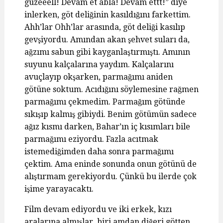
güzeeell! Devam et abla! Devam ettt!” diye
inlerken, göt deliğinin kasıldığını farkettim.
Ahh’lar Ohh’lar arasında, göt deliği kasılıp
gevşiyordu. Amından akan şehvet suları da,
ağzımı sabun gibi kayganlaştırmıştı. Amının
suyunu kalçalarına yaydım. Kalçalarını
avuçlayıp okşarken, parmağımı aniden
götüne soktum. Acıdığını söylemesine rağmen
parmağımı çekmedim. Parmağım götünde
sıkışıp kalmış gibiydi. Benim götümün sadece
ağız kısmı darken, Bahar’ın iç kısımları bile
parmağımı eziyordu. Fazla acıtmak
istemediğimden daha sonra parmağımı
çektim. Ama eninde sonunda onun götünü de
alıştırmam gerekiyordu. Çünkü bu ilerde çok
işime yarayacaktı.
Film devam ediyordu ve iki erkek, kızı
aralarına almışlar, biri amdan diğeri götten