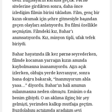
dedi. Bilgisayarın karsına geçtik. Pørnø
sitelerine girdikten sonra, daha önce
izlediğim filmin birini tıkladım. Film, genç bir
kızın okumak için şehre gitmesiyle başından
geçen olayları anlatıyordu. Bu filmi özellikle
seçmiştim. Filmdeki kız, Bahar’ı
anımsatıyordu. Kız, minyon tipli, ufak tefek
biriydi.
Bahar hayatında ilk kez pørnø seyrederken,
filmde kocaman yarrağın kızın amında
kaybolmasına inanamıyordu. Ağzı açık
izlerken, olduğu yerde kıvranıyor, sonra
bana doğru bakarak, “İnanmıyorum abla
yaaa…” diyordu. Bahar’ın hali amımın
sulanmasına neden olmuştu. Eminim o da
benim gibiydi. O an aklıma ilginç bir şey
gelmişti, yerimden kalkıp mutfağa geçtim.
Buzdolabını açtığımda aradığım şeyi