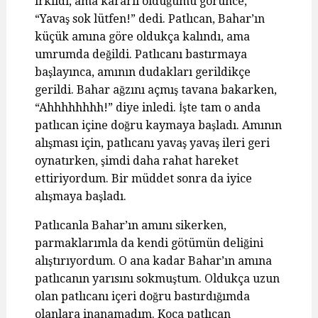
irkildi, ama kararlı olduğumu görünce,
“Yavaş sok lütfen!” dedi. Patlıcan, Bahar’ın
küçük amına göre oldukça kalındı, ama
umrumda değildi. Patlıcanı bastırmaya
başlayınca, amının dudakları gerildikçe
gerildi. Bahar ağzını açmış tavana bakarken,
“Ahhhhhhhh!” diye inledi. İşte tam o anda
patlıcan içine doğru kaymaya başladı. Amının
alışması için, patlıcanı yavaş yavaş ileri geri
oynatırken, şimdi daha rahat hareket
ettiriyordum. Bir müddet sonra da iyice
alışmaya başladı.
Patlıcanla Bahar’ın amını sikerken,
parmaklarımla da kendi götümün deliğini
alıştırıyordum. O ana kadar Bahar’ın amına
patlıcanın yarısını sokmuştum. Oldukça uzun
olan patlıcanı içeri doğru bastırdığımda
olanlara inanamadım. Koca patlıcan