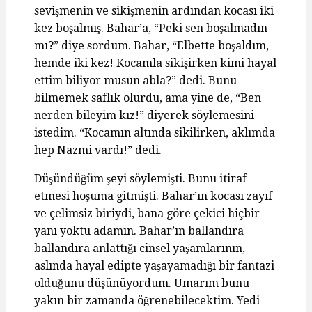
sevişmenin ve sikişmenin ardından kocası iki
kez boşalmış. Bahar’a, “Peki sen boşalmadın
mı?” diye sordum. Bahar, “Elbette boşaldım,
hemde iki kez! Kocamla sikişirken kimi hayal
ettim biliyor musun abla?” dedi. Bunu
bilmemek saflık olurdu, ama yine de, “Ben
nerden bileyim kız!” diyerek söylemesini
istedim. “Kocamın altında sikilirken, aklımda
hep Nazmi vardı!” dedi.
Düşündüğüm şeyi söylemişti. Bunu itiraf
etmesi hoşuma gitmişti. Bahar’ın kocası zayıf
ve çelimsiz biriydi, bana göre çekici hiçbir
yanı yoktu adamın. Bahar’ın ballandıra
ballandıra anlattığı cinsel yaşamlarının,
aslında hayal edipte yaşayamadığı bir fantazi
olduğunu düşünüyordum. Umarım bunu
yakın bir zamanda öğrenebilecektim. Yedi