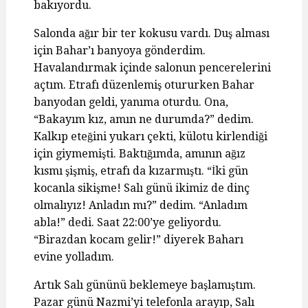
bakıyordu.
Salonda ağır bir ter kokusu vardı. Duş alması
için Bahar’ı banyoya gönderdim.
Havalandırmak içinde salonun pencerelerini
açtım. Etrafı düzenlemiş otururken Bahar
banyodan geldi, yanıma oturdu. Ona,
“Bakayım kız, amın ne durumda?” dedim.
Kalkıp eteğini yukarı çekti, külotu kirlendiği
için giymemişti. Baktığımda, amının ağız
kısmı şişmiş, etrafı da kızarmıştı. “İki gün
kocanla sikişme! Salı günü ikimiz de dinç
olmalıyız! Anladın mı?” dedim. “Anladım
abla!” dedi. Saat 22:00’ye geliyordu.
“Birazdan kocam gelir!” diyerek Baharı
evine yolladım.
Artık Salı gününü beklemeye başlamıştım.
Pazar günü Nazmi’yi telefonla arayıp, Salı