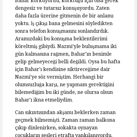
Bahar korkuyordu, korktuğu için olsa gerek
dengesiz ve tutarsız konuşuyordu. Zaten
daha fazla üzerine gitmenin de bir anlamı
yoktu. İş çıkışı bana gelmesini söyledikten
sonra telefon konuşmasını sonlandırdık.
Aramızdaki bu konuşma beklentilerimi
köreltmiş gibiydi. Nazmi’yle buluşmama iki
gün kalmasına rağmen, Bahar’ın benimle
gelip gelmeyeceği belli değildi. Oysa bu hafta
için Bahar’ı kendisine siktireceğime dair
Nazmi’ye söz vermiştim. Herhangi bir
olumsuzluğa karşı, ne yapmam gerektiğini
bilemediğim bu iki günde, ne olursa olsun
Bahar’ı ikna etmeliydim.
Can sıkıntısından akşamı beklerken zaman
geçmek bilmemişti. Zaman zaman balkona
çıkıp dinlenirken, sokakta oynayan
çocukların sesleri etrafta yankılanıyordu.