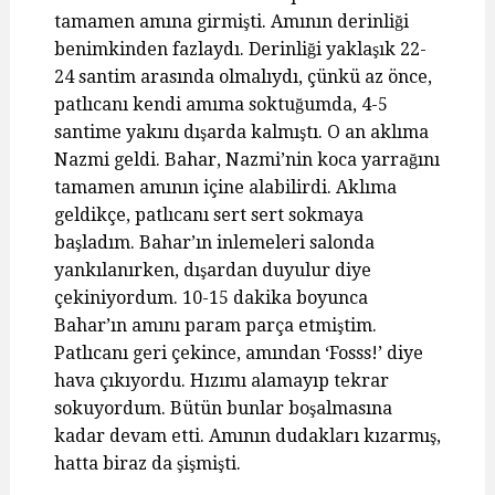
tamamen amına girmişti. Amının derinliği
benimkinden fazlaydı. Derinliği yaklaşık 22-
24 santim arasında olmalıydı, çünkü az önce,
patlıcanı kendi amıma soktuğumda, 4-5
santime yakını dışarda kalmıştı. O an aklıma
Nazmi geldi. Bahar, Nazmi’nin koca yarrağını
tamamen amının içine alabilirdi. Aklıma
geldikçe, patlıcanı sert sert sokmaya
başladım. Bahar’ın inlemeleri salonda
yankılanırken, dışardan duyulur diye
çekiniyordum. 10-15 dakika boyunca
Bahar’ın amını param parça etmiştim.
Patlıcanı geri çekince, amından ‘Fosss!’ diye
hava çıkıyordu. Hızımı alamayıp tekrar
sokuyordum. Bütün bunlar boşalmasına
kadar devam etti. Amının dudakları kızarmış,
hatta biraz da şişmişti.