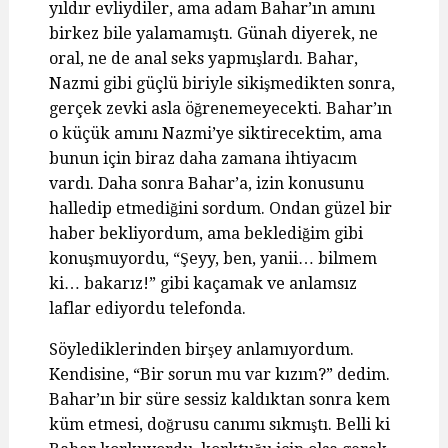
yıldır evliydiler, ama adam Bahar’ın amını
birkez bile yalamamıştı. Günah diyerek, ne
oral, ne de anal seks yapmışlardı. Bahar,
Nazmi gibi güçlü biriyle sikişmedikten sonra,
gerçek zevki asla öğrenemeyecekti. Bahar’ın
o küçük amını Nazmi’ye siktirecektim, ama
bunun için biraz daha zamana ihtiyacım
vardı. Daha sonra Bahar’a, izin konusunu
halledip etmediğini sordum. Ondan güzel bir
haber bekliyordum, ama beklediğim gibi
konuşmuyordu, “Şeyy, ben, yanii… bilmem
ki… bakarız!” gibi kaçamak ve anlamsız
laflar ediyordu telefonda.
Söylediklerinden birşey anlamıyordum.
Kendisine, “Bir sorun mu var kızım?” dedim.
Bahar’ın bir süre sessiz kaldıktan sonra kem
küm etmesi, doğrusu canımı sıkmıştı. Belli ki