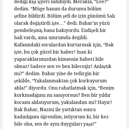
dediği kişi işyeri sahibiydi. Merakla, “Eee?”
dedim. “Müge hanım da durumu bölüm
şefine bildirdi. Bölüm şefi de izin günümü Salı
olarak değiştirdi işte…” dedi. Bahar’ın yüzü
pembeleşmiş bana bakıyordu. Endişeli bir
hali vardı, ama umrumda değildi.
Kafasındaki sorulardan kurtarmak için, “Bak
işte, bu çok güzel bir haber! İnan ki
yapacaklarımızdan kimsenin haberi bile
olmaz! Sadece sen ve ben bileceğiz! Anlaştık
mı?” dedim. Bahar yine de tedirgin bir
şekilde, “Yakalanmaktan çok korkuyorum
abla!” diyordu. Onu rahatlatmak için, “Benim
korkmadığımı mı sanıyorsun? Ben bir yıldır
kocamı aldatıyorum, yakalandım mı? Hayır!
Bak Bahar, Nazmi ile yattıktan sonra
kadınlığımı öğrendim, istiyorum ki, bir kez
bile olsa, sen de aynı duyguları yaşa!”