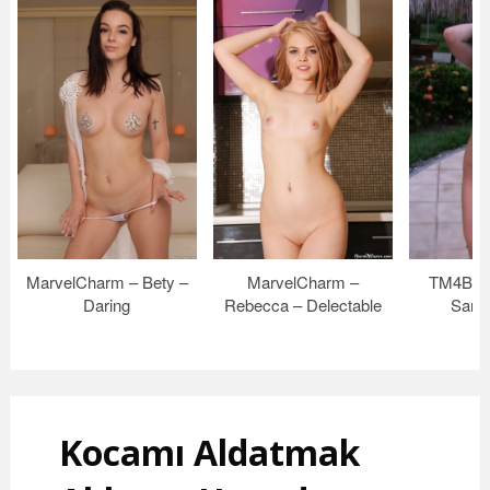
MarvelCharm – Bety –
MarvelCharm –
TM4B Me
Daring
Rebecca – Delectable
Sanc
Kocamı Aldatmak