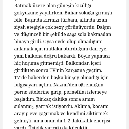
Batmak üzere olan güneşin kızıllığı
gökyüzüne yayılırken, Bahar sokağa girmişti
bile. Başında kırmızı türbanı, altında uzun
siyah eteğiyle çok sexy görünüyordu. Dalgın
ve düşünceli bir şekilde sağa sola bakmadan
binaya girdi. Oysa evde olup olmadığımı
anlamak için mutlaka oturduğum daireye,
yani balkona doğru bakardı. Böyle yapması
hiç hoşuma gitmemişti. Balkondan içeri
girdikten sonra TV’nin karşısına geçtim.
TV’de haberden başka bir şey olmadığı için
bilgisayarı açtım. Nazmi’den öğrendiğim
pørnø sitelerine girip, pørnøfilm izlemeye
başladım. Birkaç dakika sonra amım
sulanmış, yarrak istiyordu. Aklıma, kocamı
arayıp eve çağırmak ve kendimi siktirmek
gelmişti, ama onun da 1-2 dakikalık enerjisi
vardı. Üstelik yarrağı da küçüktü.