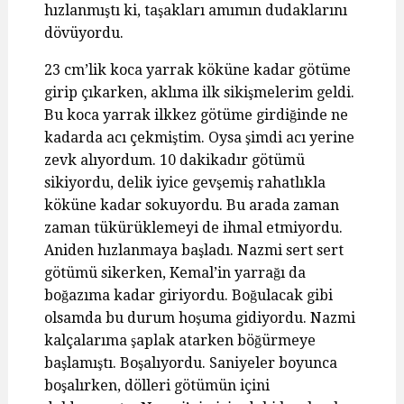
hızlanmıştı ki, taşakları amımın dudaklarını
dövüyordu.
23 cm’lik koca yarrak köküne kadar götüme
girip çıkarken, aklıma ilk sikişmelerim geldi.
Bu koca yarrak ilkkez götüme girdiğinde ne
kadarda acı çekmiştim. Oysa şimdi acı yerine
zevk alıyordum. 10 dakikadır götümü
sikiyordu, delik iyice gevşemiş rahatlıkla
köküne kadar sokuyordu. Bu arada zaman
zaman tükürüklemeyi de ihmal etmiyordu.
Aniden hızlanmaya başladı. Nazmi sert sert
götümü sikerken, Kemal’in yarrağı da
boğazıma kadar giriyordu. Boğulacak gibi
olsamda bu durum hoşuma gidiyordu. Nazmi
kalçalarıma şaplak atarken böğürmeye
başlamıştı. Boşalıyordu. Saniyeler boyunca
boşalırken, dölleri götümün içini