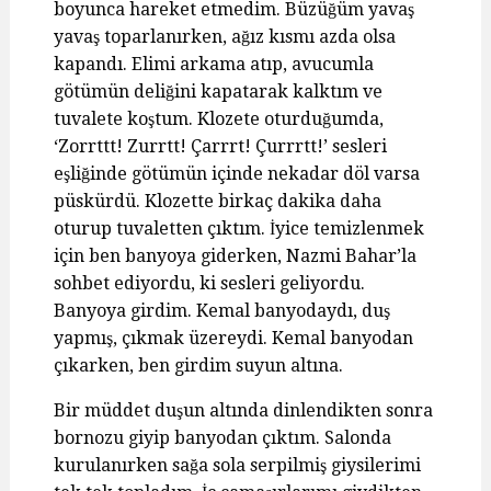
boyunca hareket etmedim. Büzüğüm yavaş
yavaş toparlanırken, ağız kısmı azda olsa
kapandı. Elimi arkama atıp, avucumla
götümün deliğini kapatarak kalktım ve
tuvalete koştum. Klozete oturduğumda,
‘Zorrttt! Zurrtt! Çarrrt! Çurrrtt!’ sesleri
eşliğinde götümün içinde nekadar döl varsa
püskürdü. Klozette birkaç dakika daha
oturup tuvaletten çıktım. İyice temizlenmek
için ben banyoya giderken, Nazmi Bahar’la
sohbet ediyordu, ki sesleri geliyordu.
Banyoya girdim. Kemal banyodaydı, duş
yapmış, çıkmak üzereydi. Kemal banyodan
çıkarken, ben girdim suyun altına.
Bir müddet duşun altında dinlendikten sonra
bornozu giyip banyodan çıktım. Salonda
kurulanırken sağa sola serpilmiş giysilerimi