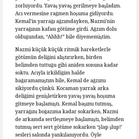
zorluyordu. Yavaş yavaş gerilmeye başladım.
Acı vermesine rağmen hoşuma gidiyordu.
Kemal’in yarrağı ağzımdayken, Nazmi’nin
yarrağının kafası götüme girdi. Ağzım dolu
olduğundan, “Ahhh!” bile diyememiştim.
Nazmi küçük küçük ritmik hareketlerle
götümün deliğini alıştırırken, birden
belimden tuttuğu gibi aniden sonuna kadar
soktu. Acıyla irkildiğim halde
bağıramamıştım bile, Kemal de ağzımı
sikiyordu çünkü. Kocaman yarrak arka
deliğimi genişletirken yavaş yavaş hoşuma
gitmeye başlamıştı. Kemal başımı tutmuş,
yarrağını boğazıma kadar sokarken, Nazmi
de arkamda sertleşmeye başlamıştı, belimden
tutmuş sert sert götüme sokarken ‘Şlap şlup!’
sesleri salonda yankılanıyordu. Öyle