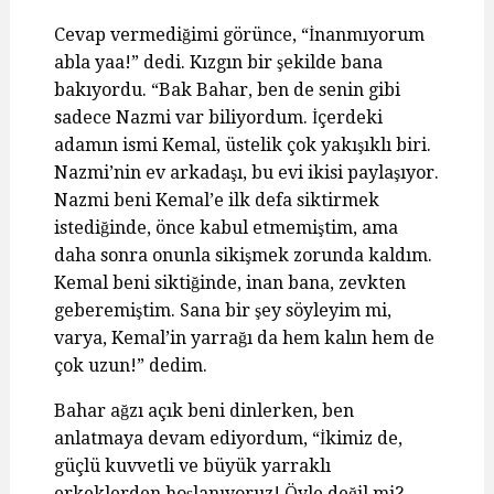
Cevap vermediğimi görünce, “İnanmıyorum
abla yaa!” dedi. Kızgın bir şekilde bana
bakıyordu. “Bak Bahar, ben de senin gibi
sadece Nazmi var biliyordum. İçerdeki
adamın ismi Kemal, üstelik çok yakışıklı biri.
Nazmi’nin ev arkadaşı, bu evi ikisi paylaşıyor.
Nazmi beni Kemal’e ilk defa siktirmek
istediğinde, önce kabul etmemiştim, ama
daha sonra onunla sikişmek zorunda kaldım.
Kemal beni siktiğinde, inan bana, zevkten
geberemiştim. Sana bir şey söyleyim mi,
varya, Kemal’in yarrağı da hem kalın hem de
çok uzun!” dedim.
Bahar ağzı açık beni dinlerken, ben
anlatmaya devam ediyordum, “İkimiz de,
güçlü kuvvetli ve büyük yarraklı
erkeklerden hoşlanıyoruz! Öyle değil mi?