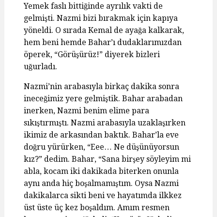
Yemek faslı bittiğinde ayrılık vakti de
gelmişti. Nazmi bizi bırakmak için kapıya
yöneldi. O sırada Kemal de ayağa kalkarak,
hem beni hemde Bahar’ı dudaklarımızdan
öperek, “Görüşürüz!” diyerek bizleri
uğurladı.
Nazmi’nin arabasıyla birkaç dakika sonra
ineceğimiz yere gelmiştik. Bahar arabadan
inerken, Nazmi benim elime para
sıkıştırmıştı. Nazmi arabasıyla uzaklaşırken
ikimiz de arkasından baktık. Bahar’la eve
doğru yürürken, “Eee… Ne düşünüyorsun
kız?” dedim. Bahar, “Sana birşey söyleyim mi
abla, kocam iki dakikada biterken onunla
aynı anda hiç boşalmamıştım. Oysa Nazmi
dakikalarca sikti beni ve hayatımda ilkkez
üst üste üç kez boşaldım. Amım resmen