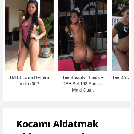
TM4B Luisa Herrera
TeenBeautyFitness –
TeenCover
Video 002
TBF Set 193 Andrea
Maid Outfit
Kocamı Aldatmak