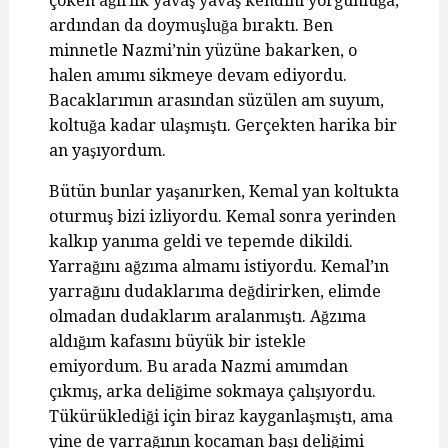
çöken ağırlık yavaş yavaş kendini yorgunluğa,
ardından da doymuşluğa bıraktı. Ben
minnetle Nazmi’nin yüzüne bakarken, o
halen amımı sikmeye devam ediyordu.
Bacaklarımın arasından süzülen am suyum,
koltuğa kadar ulaşmıştı. Gerçekten harika bir
an yaşıyordum.
Bütün bunlar yaşanırken, Kemal yan koltukta
oturmuş bizi izliyordu. Kemal sonra yerinden
kalkıp yanıma geldi ve tepemde dikildi.
Yarrağını ağzıma almamı istiyordu. Kemal’ın
yarrağını dudaklarıma değdirirken, elimde
olmadan dudaklarım aralanmıştı. Ağzıma
aldığım kafasını büyük bir istekle
emiyordum. Bu arada Nazmi amımdan
çıkmış, arka deliğime sokmaya çalışıyordu.
Tükürüklediği için biraz kayganlaşmıştı, ama
yine de yarrağının kocaman başı deliğimi