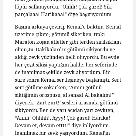
löpür sallanıyordu. “Ohhh! Çok güzel! Sik,
parçalaaa! Harikaaa!” diye bağırıyordum.
Başımı arkaya çevirip Kemal’e baktım. Kemal
üzerime çıkmış götümü sikerken, tıpkı
Maraton koşan atletler gibi terden sırılsıklam
olmuştu. Dakikalardır götümü sikiyordu ve
aldığı zevk yüzünden belli oluyordu. Bu evde
her çeşit sikişi yaptığım halde, her seferinde
de inanılmaz şekilde zevk alıyordum. Bir
süre sonra Kemal sertleşmeye başlamıştı. Sert
sert götüme sokarken, “Amını götünü
siktiğimin orospusu, al sanaa! Al bakalım!”
diyerek, ‘Zart zurt!’ sesleri arasında götümü
sikiyordu. Ben de yarı acıdan yarı zevkten,
“Ahhh! Ohhhh!, Ayyy! Çok güzel! Harika!
Devam et, devam etttt!” diye inliyordum.
İnanılmaz bir zevk yaşıyordum. Kemal’ın