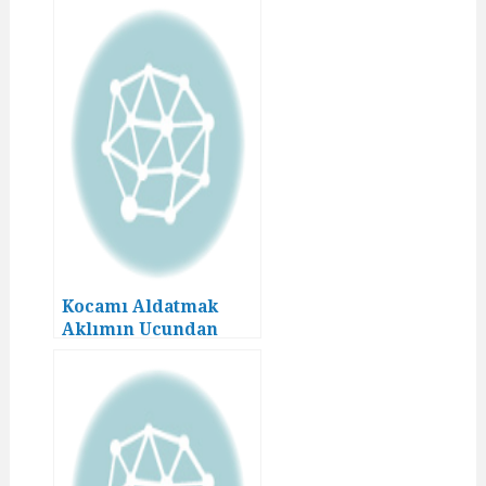
Kocamı Aldatmak
Aklımın Ucundan
Geçmezdi! (16)