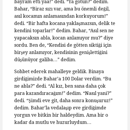
bayram etti yaa!” dedi. “Ya götün?” dedim.
Bahar, “Biraz sızı var, ama bu önemli değil,
asıl kocamın anlamasından korkuyorum!”
dedi. “Bir hafta kocana yaklaşmazsın, delik te
kendini toparlar!” dedim. Bahar, “Asıl sen ne
yapacaksın abla, kocan anlamıyor mu?” diye
sordu. Ben de, “Kendisi de götten siktiği için
birşey anlamıyor, kendisinin genişlettiğini
düşünüyor galiba…” dedim.
Sohbet ederek mahalleye geldik. Binaya
girdiğimizde Bahar’a 100 Dolar verdim. “Bu
ne abla?” dedi. “Al kız, ben sana daha çok
para kazandıracağım!” dedim. “Nasıl yani?”
dedi. “Şimdi eve git, daha sonra konuşuruz!”
dedim. Bahar’la vedalaşıp eve girdiğimde
yorgun ve bitkin bir haldeydim. Ama bir o
kadar da mutlu ve huzurluydum…