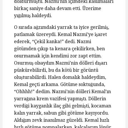
doldurmuştu. Nazmi’nin içimdeki kasılmaları
birkaç saniye daha devam etti. Üzerime
yığılmış haldeydi.
O sırada ağzımdaki yarrak ta iyice gerilmiş,
patlamak üzereydi. Kemal Nazmi’ye işaret
ederek, “Çekil kanka!” dedi. Nazmi
götümden çıkıp ta kenara çekilirken, ben
osurmamak için kendimi zor zapt ettim.
Osurmuş olsaydım Nazmi’nin dölleri dışarı
püskürebilirdi, bu da kötü bir görüntü
oluşturabilirdi. Halen domalık haldeydim,
Kemal geçti arkama. Götüme soktuğunda,
“Ohhhh!” dedim. Nazmi’nin dölleri Kemal’ın
yarrağına krem vazifesi yapmıştı. Döllerin
verdiği kayganlık ilaç gibi gelmişti, kocaman
kalın yarrak, sabun gibi götüme kayıyordu.
Aldığım zevk inanılmaz güzeldi. Kemal hızlı
hızlı götüme pompalarken, kalçalarım löpür