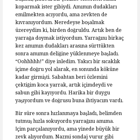
koparmak ister gibiydi. Amımın dudakları
emilmekten acıyordu, ama zevkten de
kıvranıyordum. Neredeyse boşalmak
üzereydim ki, birden doğruldu. Artık ben de
yarrağa doymak istiyordum. Yarrağını birkaç
kez amımın dudakları arasına sürttükten
sonra amımın deliğine yüklenmeye başladı.
“Oohhhhh!” diye inledim. Yakıcı bir sıcaklık
içime doğru yol alarak, en sonunda köküne
kadar girmişti. Sabahtan beri özlemini
çektiğim koca yarrak, artık içimdeydi ve
sabun gibi kayıyordu. Harika bir duygu
yaşıyordum ve doğrusu buna ihtiyacım vardı.
Bir süre sonra hızlanmaya başladı, belimden
tutmuş hızla sokuyordu yarrağını amıma.
İçim parçalanıyordu, ama yinede büyük bir
zevk alıyordum. Nazmi sondaj vurur gibi