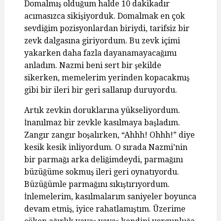
Domalmış olduğum halde 10 dakikadır
acımasızca sikişiyorduk. Domalmak en çok
sevdiğim pozisyonlardan biriydi, tarifsiz bir
zevk dalgasına giriyordum. Bu zevk içimi
yakarken daha fazla dayanamayacağımı
anladım. Nazmi beni sert bir şekilde
sikerken, memelerim yerinden kopacakmış
gibi bir ileri bir geri sallanıp duruyordu.
Artık zevkin doruklarına yükseliyordum.
İnanılmaz bir zevkle kasılmaya başladım.
Zangır zangır boşalırken, “Ahhh! Ohhh!” diye
kesik kesik inliyordum. O sırada Nazmi’nin
bir parmağı arka deliğimdeydi, parmağını
büzüğüme sokmuş ileri geri oynatıyordu.
Büzüğümle parmağını sıkıştırıyordum.
İnlemelerim, kasılmalarım saniyeler boyunca
devam etmiş, iyice rahatlamıştım. Üzerime