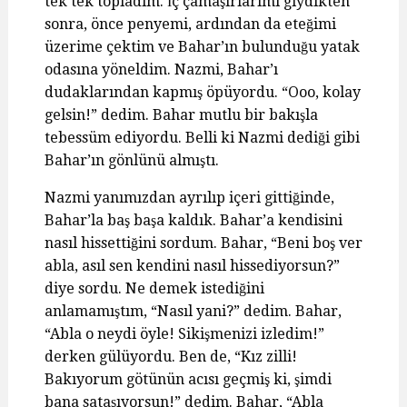
tek tek topladım. İç çamaşırlarımı giydikten
sonra, önce penyemi, ardından da eteğimi
üzerime çektim ve Bahar’ın bulunduğu yatak
odasına yöneldim. Nazmi, Bahar’ı
dudaklarından kapmış öpüyordu. “Ooo, kolay
gelsin!” dedim. Bahar mutlu bir bakışla
tebessüm ediyordu. Belli ki Nazmi dediği gibi
Bahar’ın gönlünü almıştı.
Nazmi yanımızdan ayrılıp içeri gittiğinde,
Bahar’la baş başa kaldık. Bahar’a kendisini
nasıl hissettiğini sordum. Bahar, “Beni boş ver
abla, asıl sen kendini nasıl hissediyorsun?”
diye sordu. Ne demek istediğini
anlamamıştım, “Nasıl yani?” dedim. Bahar,
“Abla o neydi öyle! Sikişmenizi izledim!”
derken gülüyordu. Ben de, “Kız zilli!
Bakıyorum götünün acısı geçmiş ki, şimdi
bana sataşıyorsun!” dedim. Bahar, “Abla