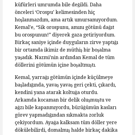
küfürleri umrumda bile değildi. Daha
önceleri ‘Orospu’ kelimesinden hiç
hoşlanmazdım, ama artık umursamıyordum.
Kemal’e, “Sik orospunu, amını götünü dağıt
bu orospunun!” diyerek gaza getiriyordum.
Birkaç saniye içinde duyguların zirve yaptığı
bir ortamda ikimiz de müthiş bir boşalma
yaşadık. Nazmi’nin ardından Kemal de tüm
döllerini götümün içine boşaltmıştı.
Kemal, yarrağı götümün içinde küçülmeye
başladığında, yavaş yavaş geri çekti, çıkardı,
kendini yana atarak koltuğa oturdu.
Arkamda kocaman bir delik oluşmuştu ve
ağzı bile kapanmıyordu, büzüğümün kasları
görev yapmadığından sıkmakta zorluk
çekiyordum. Ayağa kalksam tüm döller yere
dökülebilirdi, domalmış halde birkaç dakika