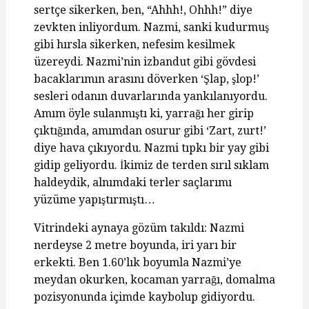
sertçe sikerken, ben, “Ahhh!, Ohhh!” diye
zevkten inliyordum. Nazmi, sanki kudurmuş
gibi hırsla sikerken, nefesim kesilmek
üzereydi. Nazmi’nin izbandut gibi gövdesi
bacaklarımın arasını döverken ‘Şlap, şlop!’
sesleri odanın duvarlarında yankılanıyordu.
Amım öyle sulanmıştı ki, yarrağı her girip
çıktığında, amımdan osurur gibi ‘Zart, zurt!’
diye hava çıkıyordu. Nazmi tıpkı bir yay gibi
gidip geliyordu. İkimiz de terden sırıl sıklam
haldeydik, alnımdaki terler saçlarımı
yüzüme yapıştırmıştı…
Vitrindeki aynaya gözüm takıldı: Nazmi
nerdeyse 2 metre boyunda, iri yarı bir
erkekti. Ben 1.60’lık boyumla Nazmi’ye
meydan okurken, kocaman yarrağı, domalma
pozisyonunda içimde kaybolup gidiyordu.