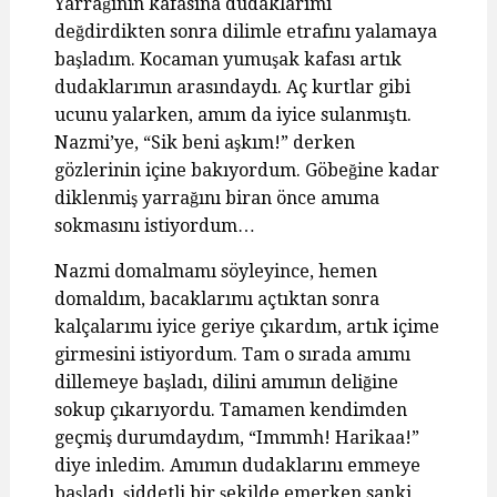
Yarrağının kafasına dudaklarımı
değdirdikten sonra dilimle etrafını yalamaya
başladım. Kocaman yumuşak kafası artık
dudaklarımın arasındaydı. Aç kurtlar gibi
ucunu yalarken, amım da iyice sulanmıştı.
Nazmi’ye, “Sik beni aşkım!” derken
gözlerinin içine bakıyordum. Göbeğine kadar
diklenmiş yarrağını biran önce amıma
sokmasını istiyordum…
Nazmi domalmamı söyleyince, hemen
domaldım, bacaklarımı açtıktan sonra
kalçalarımı iyice geriye çıkardım, artık içime
girmesini istiyordum. Tam o sırada amımı
dillemeye başladı, dilini amımın deliğine
sokup çıkarıyordu. Tamamen kendimden
geçmiş durumdaydım, “Immmh! Harikaa!”
diye inledim. Amımın dudaklarını emmeye
başladı, şiddetli bir şekilde emerken sanki