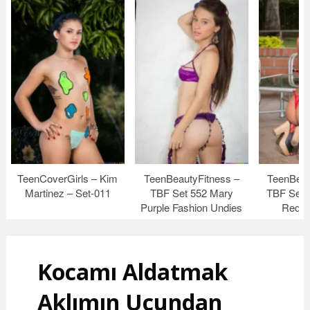
TeenCoverGirls – Kim
TeenBeautyFitness –
TeenBeau
Martinez – Set-011
TBF Set 552 Mary
TBF Set 
Purple Fashion Undies
Red S
Kocamı Aldatmak
Aklımın Ucundan