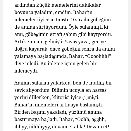
ardından küçük memelerini dakikalar
boyunca yaladım, emdim. Bahar’ın
inlemeleri iyice artmıştı. O sırada göbeğimi
de amına sürtüyordum. Öyle sulanmıştı ki
amı, göbeğimin etrafı sabun gibi kayıyordu.
Artık zamanı gelmişti. Yavaş yavaş geriye
doğru kayarak, önce göbeğini sonra da amını
yalamaya başladığımda, Bahar, “Oooohhh!”
diye inledi. Bu inleme içten gelen bir
inlemeydi.
Amının sularını yalarken, ben de müthiş bir
zevk alıyordum. Dilimin ucuyla en hassas
yerini dillerken, klitorisi iyice şişmişti.
Bahar’ın inlemeleri artmaya başlamıştı.
Birden başımı yakaladı, yüzümü amına
bastırmaya başladı. Bahar, “Oohh, ağğhh,
ihhyy, iiihhhyyy, devam et abla! Devam et!