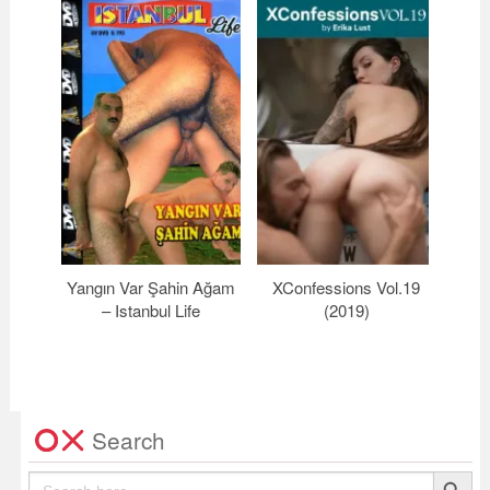
Yangın Var Şahin Ağam
XConfessions Vol.19
Pret
– Istanbul Life
(2019)
Search
Search Button
Search