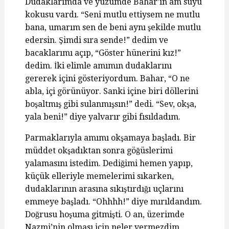
Dudaklarımda ve yüzümde Bahar’ın am suyu
kokusu vardı. “Seni mutlu ettiysem ne mutlu
bana, umarım sen de beni aynı şekilde mutlu
edersin. Şimdi sıra sende!” dedim ve
bacaklarımı açıp, “Göster hünerini kız!”
dedim. İki elimle amımın dudaklarını
gererek içini gösteriyordum. Bahar, “O ne
abla, içi görünüyor. Sanki içine biri döllerini
boşaltmış gibi sulanmışsın!” dedi. “Sev, okşa,
yala beni!” diye yalvarır gibi fısıldadım.
Parmaklarıyla amımı okşamaya başladı. Bir
müddet okşadıktan sonra göğüslerimi
yalamasını istedim. Dediğimi hemen yapıp,
küçük elleriyle memelerimi sıkarken,
dudaklarının arasına sıkıştırdığı uçlarını
emmeye başladı. “Ohhhh!” diye mırıldandım.
Doğrusu hoşuma gitmişti. O an, üzerimde
Nazmi’nin olması için neler vermezdim.