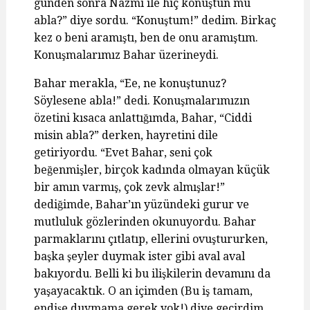
günden sonra Nazmi ile hiç konuştun mu
abla?” diye sordu. “Konuştum!” dedim. Birkaç
kez o beni aramıştı, ben de onu aramıştım.
Konuşmalarımız Bahar üzerineydi.
Bahar merakla, “Ee, ne konuştunuz?
Söylesene abla!” dedi. Konuşmalarımızın
özetini kısaca anlattığımda, Bahar, “Ciddi
misin abla?” derken, hayretini dile
getiriyordu. “Evet Bahar, seni çok
beğenmişler, birçok kadında olmayan küçük
bir amın varmış, çok zevk almışlar!”
dediğimde, Bahar’ın yüzündeki gurur ve
mutluluk gözlerinden okunuyordu. Bahar
parmaklarını çıtlatıp, ellerini ovuştururken,
başka şeyler duymak ister gibi aval aval
bakıyordu. Belli ki bu ilişkilerin devamını da
yaşayacaktık. O an içimden (Bu iş tamam,
endişe duymama gerek yok!) diye geçirdim.