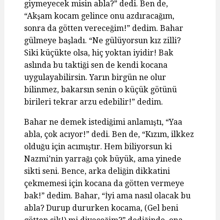
giymeyecek misin abla?” dedi. Ben de,
“Akşam kocam gelince onu azdıracağım,
sonra da götten vereceğim!” dedim. Bahar
gülmeye başladı. “Ne gülüyorsun kız zilli?
Siki küçükte olsa, hiç yoktan iyidir! Bak
aslında bu taktiği sen de kendi kocana
uygulayabilirsin. Yarın birgün ne olur
bilinmez, bakarsın senin o küçük götünü
birileri tekrar arzu edebilir!” dedim.
Bahar ne demek istediğimi anlamıştı, “Yaa
abla, çok acıyor!” dedi. Ben de, “Kızım, ilkkez
olduğu için acımıştır. Hem biliyorsun ki
Nazmi’nin yarrağı çok büyük, ama yinede
sikti seni. Bence, arka deliğin dikkatini
çekmemesi için kocana da götten vermeye
bak!” dedim. Bahar, “İyi ama nasıl olacak bu
abla? Durup dururken kocama, (Gel beni