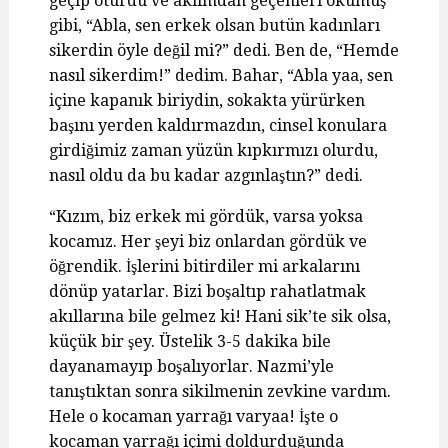
geçip oturdu ve aklımdan geçenleri okumuş
gibi, “Abla, sen erkek olsan butün kadınları
sikerdin öyle değil mi?” dedi. Ben de, “Hemde
nasıl sikerdim!” dedim. Bahar, “Abla yaa, sen
içine kapanık biriydin, sokakta yürürken
başını yerden kaldırmazdın, cinsel konulara
girdiğimiz zaman yüzün kıpkırmızı olurdu,
nasıl oldu da bu kadar azgınlaştın?” dedi.
“Kızım, biz erkek mi gördük, varsa yoksa
kocamız. Her şeyi biz onlardan gördük ve
öğrendik. İşlerini bitirdiler mi arkalarını
dönüp yatarlar. Bizi boşaltıp rahatlatmak
akıllarına bile gelmez ki! Hani sik’te sik olsa,
küçük bir şey. Üstelik 3-5 dakika bile
dayanamayıp boşalıyorlar. Nazmi’yle
tanıştıktan sonra sikilmenin zevkine vardım.
Hele o kocaman yarrağı varyaa! İşte o
kocaman yarrağı içimi doldurduğunda