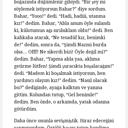
boğazında düğümlenir gibiydi. “Bir şey mi
söylemek istiyorsun Bahar?” diye sordum.
Bahar, “Yooo!” dedi. “Hadi, hadiii, utanma
kız!” dedim. Bahar, “Abla amım öyle sulandı
ki, külotumun ağı sırılsıklam oldu!” dedi. Ben
kahkaha atarak, “Ne tesadüf kız, benimki
de!” dedim, sonra da, “Şimdi Nazmi burda
olsa… Offf! Ne sikerdi bizi! Öyle değil mi?”
dedim. Bahar, “Yapma abla yaa, aklıma
getirme lütfen! Şimdi şuracıkta boşalacağım!”
dedi. “Madem ki boşalmak istiyorsun, ben
yardımcı olayım kız!” dedim. “Nasıl olacak
bu?” dediğinde, ayağa kalktım ve yanına
gittim. Kolundan tutup, “Gel benimle!”
dedim. Ben önde, o arkamda, yatak odasına
götürdüm.
Daha önce onunla sevişmiştik. İtiraz edeceğini
sanmıyordum. Örtülü başını tutup kendime