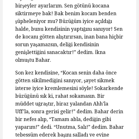
birşeyler ayarlarım. Sen götünü kocana
siktirmeye bak! Bak benim kocam benden
şüpheleniyor mu? Büzüğüm iyice açıldığı
halde, bunu kendisinin yaptığını sanıyor! Sen
de kocanı götten alıştırırsan, inan bana hiçbir
sorun yaşamazsın, deliği kendisinin
genişlettiğini sanacaktır!” dedim. İkna
olmuştu Bahar.
Son kez kendisine, “Kocan senin daha önce
götten sikilmediğini sanıyor, şayet sikmek
isterse iyice kremlemesini söyle! Sokarkende
büzüğünü sık ki, rahat sokamasın. Bir
müddet uğraştır, biraz yalandan Ahh’la
Uff’la, sonra gerisi gelir!” dedim. Bahar derin
bir nefes alıp, “Tamam abla, dediğin gibi
yaparım!” dedi. “Unutma, Salı!” dedim. Bahar
tebessüm ederek başını salladı ve evine