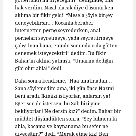
götten sik!) mi diyeceğim?” dediğinde, ona
hak verdim. Nasıl olacak diye düşünürken
aklıma bir fikir geldi. “Mesela şöyle birşey
deneyebilirsin… Kocanla beraber
internetten pørnø seyrederken, anal
pørnøları seyretmeye, yada seyrettirmeye
çalış! İnan bana, eninde sonunda o da götten
denemek isteyecektir!” dedim. Bu fikir
Bahar’ın aklına yatmıştı. “Umarım dediğin
gibi olur abla!” dedi.
Daha sonra kendisine, “Haa unutmadan…
Sana söylemedim ama, iki gün önce Nazmi
beni aradı. İkimizi istiyorlar, anlarsın ya!
Eğer sen de istersen, bu Salı bizi yine
bekliyorlar! Ne dersin kız?” dedim. Bahar bir
müddet düşündükten sonra, “Şey bilmem ki
abla, kocama ve kaynanama bu sefer ne
diyeceğim?” dedi. “Merak etme kız! Ben