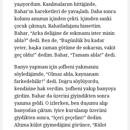
yaşıyordum. Kasılmalarım bittiğinde,
Bahar’ın hareketleri de yavaşladı. Daha sonra
kolunu amımın içinden çekti. İçimden sanki
çocuk çıkmıştı. Rahatladığımı hissettim.
Bahar, “Arka deliğine de sokmamı ister misin
abla?” dedi. Ben de, “Bugünlük bu kadar
yeter, başka zaman götüme de sokarsın, vakit
geç oldu!” dedim. Bahar, “Tamam abla!” dedi.
Banyo yapması için şofbeni yakmasını
söylediğimde, “Olmaz abla, kaynanam
farkedebilir!” dedi. Doğru söylüyordu,
kendisine hak verdim. Şofbeni yakıp banyoya
girdim. Bahar da üzerini giyindikten sonra
yanıma geldi. O izlerken, ben duşumu alıp
banyodan çıktım. İyice kurulanıp üzerimi
giydikten sonra, “İçeri geçelim!” dedim.
Altıma külot giymediğimi görünce, “Külot