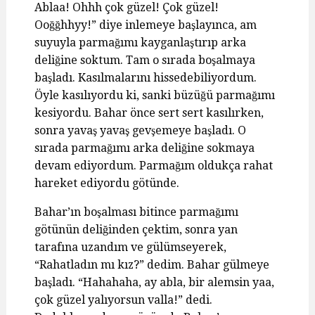
Ablaa! Ohhh çok güzel! Çok güzel!
Ooğğhhyy!” diye inlemeye başlayınca, am
suyuyla parmağımı kayganlaştırıp arka
deliğine soktum. Tam o sırada boşalmaya
başladı. Kasılmalarını hissedebiliyordum.
Öyle kasılıyordu ki, sanki büzüğü parmağımı
kesiyordu. Bahar önce sert sert kasılırken,
sonra yavaş yavaş gevşemeye başladı. O
sırada parmağımı arka deliğine sokmaya
devam ediyordum. Parmağım oldukça rahat
hareket ediyordu götünde.
Bahar’ın boşalması bitince parmağımı
götünün deliğinden çektim, sonra yan
tarafına uzandım ve gülümseyerek,
“Rahatladın mı kız?” dedim. Bahar gülmeye
başladı. “Hahahaha, ay abla, bir alemsin yaa,
çok güzel yalıyorsun valla!” dedi.