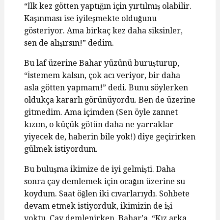
“İlk kez götten yaptığın için yırtılmış olabilir.
Kaşınması ise iyileşmekte olduğunu
gösteriyor. Ama birkaç kez daha siksinler,
sen de alışırsın!” dedim.
Bu laf üzerine Bahar yüzünü buruşturup,
“İstemem kalsın, çok acı veriyor, bir daha
asla götten yapmam!” dedi. Bunu söylerken
oldukça kararlı görünüyordu. Ben de üzerine
gitmedim. Ama içimden (Sen öyle zannet
kızım, o küçük götün daha ne yarraklar
yiyecek de, haberin bile yok!) diye geçirirken
gülmek istiyordum.
Bu buluşma ikimize de iyi gelmişti. Daha
sonra çay demlemek için ocağın üzerine su
koydum. Saat öğlen iki cıvarlarıydı. Sohbete
devam etmek istiyorduk, ikimizin de işi
yoktu. Çay demlenirken, Bahar’a, “Kız arka